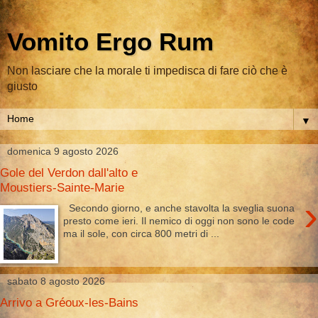
Vomito Ergo Rum
Non lasciare che la morale ti impedisca di fare ciò che è
giusto
▼
domenica 9 agosto 2026
Gole del Verdon dall'alto e
Moustiers-Sainte-Marie
›
Secondo giorno, e anche stavolta la sveglia suona
presto come ieri. Il nemico di oggi non sono le code
ma il sole, con circa 800 metri di ...
sabato 8 agosto 2026
Arrivo a Gréoux-les-Bains