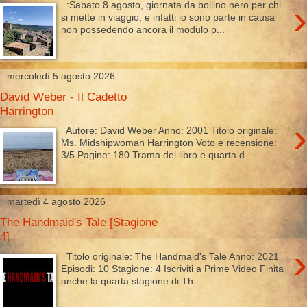
›
:Sabato 8 agosto, giornata da bollino nero per chi
si mette in viaggio, e infatti io sono parte in causa
non possedendo ancora il modulo p...
mercoledì 5 agosto 2026
David Weber - Il Cadetto
Harrington
›
Autore: David Weber Anno: 2001 Titolo originale:
Ms. Midshipwoman Harrington Voto e recensione:
3/5 Pagine: 180 Trama del libro e quarta d...
martedì 4 agosto 2026
The Handmaid's Tale [Stagione
4]
›
Titolo originale: The Handmaid's Tale Anno: 2021
Episodi: 10 Stagione: 4 Iscriviti a Prime Video Finita
anche la quarta stagione di Th...