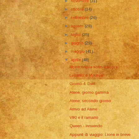
►
novembre
(31)
►
ottobre
(34)
►
settembre
(26)
►
agosto
(28)
►
luglio
(25)
►
giugno
(29)
►
maggio
(41)
▼
aprile
(48)
Monemvasia sotto e sopra
Lepanto e Mykines
Giorno 4: Delfi
Atene, giorno gamma
Atene, secondo giorno
Arrivo ad Atene
VIKI e il ramarro
Queen - Innuendo
Appunti di viaggio: Lione in breve