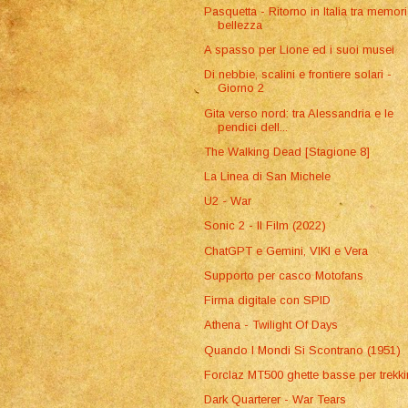
Pasquetta - Ritorno in Italia tra memor
bellezza
A spasso per Lione ed i suoi musei
Di nebbie, scalini e frontiere solari -
Giorno 2
Gita verso nord: tra Alessandria e le
pendici dell...
The Walking Dead [Stagione 8]
La Linea di San Michele
U2 - War
Sonic 2 - Il Film (2022)
ChatGPT e Gemini, VIKI e Vera
Supporto per casco Motofans
Firma digitale con SPID
Athena - Twilight Of Days
Quando I Mondi Si Scontrano (1951)
Forclaz MT500 ghette basse per trekk
Dark Quarterer - War Tears