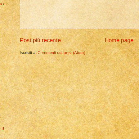
ia e
Post più recente
Home page
Iscriviti a:
Commenti sul post (Atom)
ing