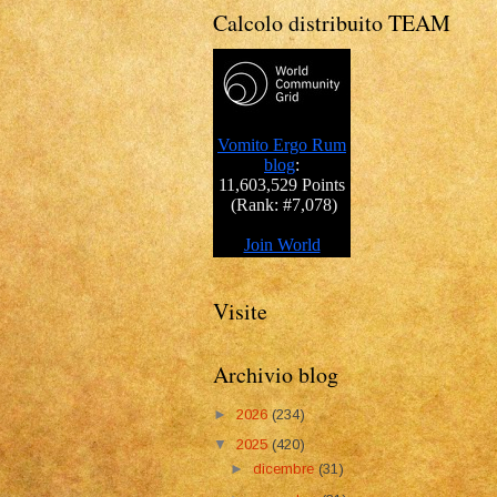
Calcolo distribuito TEAM
Visite
Archivio blog
►
2026
(234)
▼
2025
(420)
►
dicembre
(31)