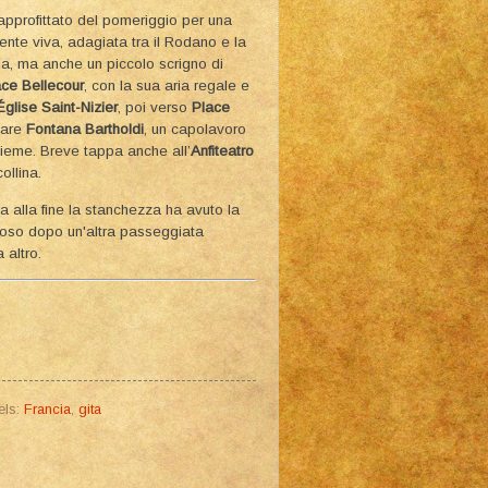
 approfittato del pomeriggio per una
mente viva, adagiata tra il Rodano e la
a, ma anche un piccolo scrigno di
ace Bellecour
, con la sua aria regale e
Église Saint-Nizier
, poi verso
Place
lare
Fontana Bartholdi
, un capolavoro
sieme. Breve tappa anche all’
Anfiteatro
ollina.
ma alla fine la stanchezza ha avuto la
poso dopo un'altra passeggiata
 altro.
els:
Francia
,
gita