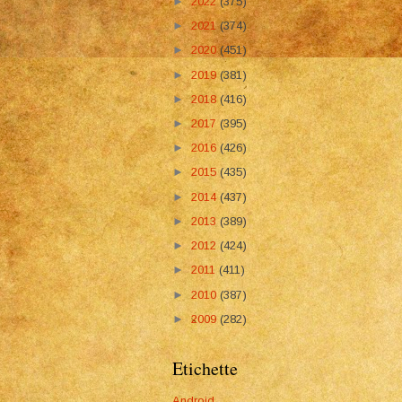
►
2022
(375)
►
2021
(374)
►
2020
(451)
►
2019
(381)
►
2018
(416)
►
2017
(395)
►
2016
(426)
►
2015
(435)
►
2014
(437)
►
2013
(389)
►
2012
(424)
►
2011
(411)
►
2010
(387)
►
2009
(282)
Etichette
Android