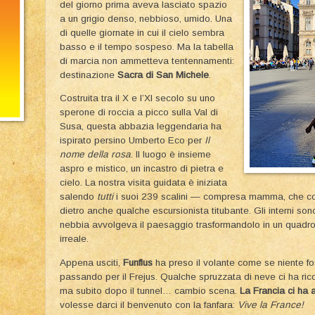
del giorno prima aveva lasciato spazio
a un grigio denso, nebbioso, umido. Una
di quelle giornate in cui il cielo sembra
basso e il tempo sospeso. Ma la tabella
di marcia non ammetteva tentennamenti:
destinazione
Sacra di San Michele
.
Costruita tra il X e l’XI secolo su uno
sperone di roccia a picco sulla Val di
Susa, questa abbazia leggendaria ha
ispirato persino Umberto Eco per
Il
nome della rosa
. Il luogo è insieme
aspro e mistico, un incastro di pietra e
cielo. La nostra visita guidata è iniziata
salendo
tutti
i suoi 239 scalini — compresa mamma, che con
dietro anche qualche escursionista titubante. Gli interni son
nebbia avvolgeva il paesaggio trasformandolo in un quadro 
irreale.
Appena usciti,
Funflus
ha preso il volante come se niente fo
passando per il Frejus. Qualche spruzzata di neve ci ha ri
ma subito dopo il tunnel… cambio scena.
La Francia ci ha 
volesse darci il benvenuto con la fanfara:
Vive la France!