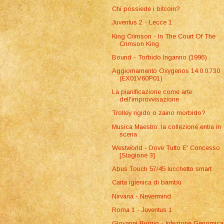
Chi possiede i bitcoin?
Juventus 2 - Lecce 1
King Crimson - In The Court Of The
Crimson King
Bound - Torbido Inganno (1996)
Aggiornamento Oxygenos 14.0.0.730
(EX01V60P01)
La pianificazione come arte
dell'improvvisazione
Trolley rigido o zaino morbido?
Musica Maestro: la collezione entra in
scena
Westworld - Dove Tutto E' Concesso
[Stagione 3]
Abus Touch 57/45 lucchetto smart
Carta igienica di bambù
Nirvana - Nevermind
Roma 1 - Juventus 1
Giovanni Burgio - Infezione Genomica