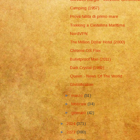
Camping (1957)
Prova fallita di primo mare
Trekking a Castellina Marittima
NordVPN
The Million Dollar Hotel (2000)
Chrome OS Flex
Bulletproof Man (2011)
Dark Crystal (1982)
Queen - News Of The World
Ghiblification
►
marzo
(51)
►
febbraio
(34)
►
gennaio
(42)
►
2024
(371)
►
2023
(380)