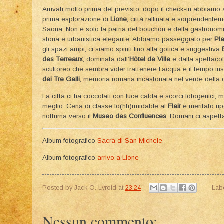
Arrivati molto prima del previsto, dopo il check-in abbiamo
prima esplorazione di
Lione
, città raffinata e sorprendente
Saona. Non è solo la patria del bouchon e della gastronomi
storia e urbanistica elegante. Abbiamo passeggiato per
Pl
gli spazi ampi, ci siamo spinti fino alla gotica e suggestiva
des Terreaux
, dominata dall’
Hôtel de Ville
e dalla spettaco
scultoreo che sembra voler trattenere l’acqua e il tempo in
dei Tre Galli
, memoria romana incastonata nel verde della c
La città ci ha coccolati con luce calda e scorci fotogenici, 
meglio. Cena di classe fo(hh)rmidable al
Flair
e meritato ri
notturna verso il
Museo des Confluences
. Domani ci aspetta
Album fotografico
Sacra di San Michele
Album fotografico
arrivo a Lione
Posted by
Jack O. Lyroid
at
23:24
Lab
Nessun commento: