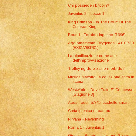
Chi possiede i bitcoin?
Juventus 2 - Lecce 1
King Crimson - In The Court Of The
Crimson King
Bound - Torbido Inganno (1996)
Aggiornamento Oxygenos 14.0.0.730
(EX01V60P01)
La pianificazione come arte
dell'improvvisazione
Trolley rigido o zaino morbido?
Musica Maestro: la collezione entra in
scena
Westworld - Dove Tutto E' Concesso
[Stagione 3]
Abus Touch 57/45 lucchetto smart
Carta igienica di bambù
Nirvana - Nevermind
Roma 1 - Juventus 1
Giovanni Burgio - Infezione Genomica