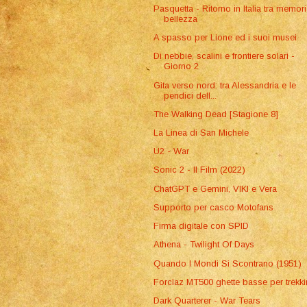
Pasquetta - Ritorno in Italia tra memor
bellezza
A spasso per Lione ed i suoi musei
Di nebbie, scalini e frontiere solari -
Giorno 2
Gita verso nord: tra Alessandria e le
pendici dell...
The Walking Dead [Stagione 8]
La Linea di San Michele
U2 - War
Sonic 2 - Il Film (2022)
ChatGPT e Gemini, VIKI e Vera
Supporto per casco Motofans
Firma digitale con SPID
Athena - Twilight Of Days
Quando I Mondi Si Scontrano (1951)
Forclaz MT500 ghette basse per trekk
Dark Quarterer - War Tears