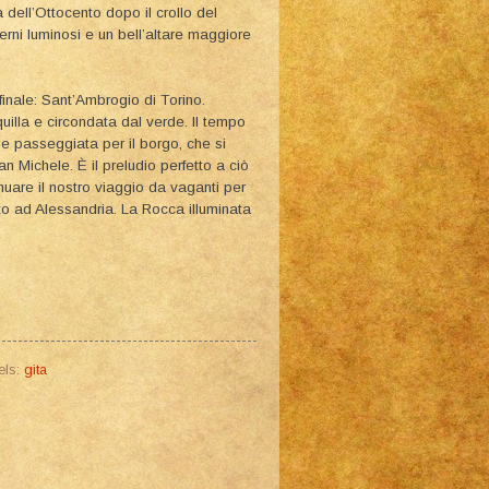
 dell’Ottocento dopo il crollo del
erni luminosi e un bell’altare maggiore
finale: Sant’Ambrogio di Torino.
uilla e circondata dal verde. Il tempo
e passeggiata per il borgo, che si
 Michele. È il preludio perfetto a ciò
are il nostro viaggio da vaganti per
tto ad Alessandria. La Rocca illuminata
els:
gita