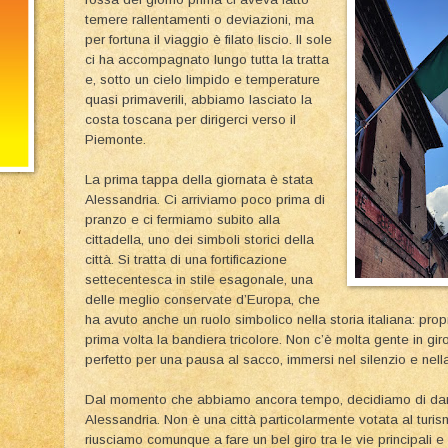
temere rallentamenti o deviazioni, ma
per fortuna il viaggio è filato liscio. Il sole
ci ha accompagnato lungo tutta la tratta
e, sotto un cielo limpido e temperature
quasi primaverili, abbiamo lasciato la
costa toscana per dirigerci verso il
Piemonte.
La prima tappa della giornata è stata
Alessandria. Ci arriviamo poco prima di
pranzo e ci fermiamo subito alla
cittadella, uno dei simboli storici della
città. Si tratta di una fortificazione
settecentesca in stile esagonale, una
delle meglio conservate d’Europa, che
ha avuto anche un ruolo simbolico nella storia italiana: prop
prima volta la bandiera tricolore. Non c’è molta gente in giro
perfetto per una pausa al sacco, immersi nel silenzio e nella
Dal momento che abbiamo ancora tempo, decidiamo di dare
Alessandria. Non è una città particolarmente votata al turi
riusciamo comunque a fare un bel giro tra le vie principali e 