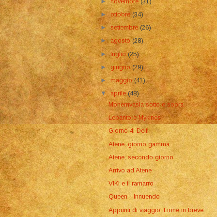
►
novembre
(31)
►
ottobre
(34)
►
settembre
(26)
►
agosto
(28)
►
luglio
(25)
►
giugno
(29)
►
maggio
(41)
▼
aprile
(48)
Monemvasia sotto e sopra
Lepanto e Mykines
Giorno 4: Delfi
Atene, giorno gamma
Atene, secondo giorno
Arrivo ad Atene
VIKI e il ramarro
Queen - Innuendo
Appunti di viaggio: Lione in breve