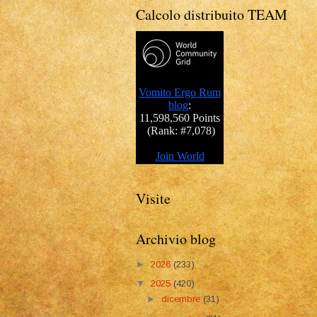
Calcolo distribuito TEAM
Visite
Archivio blog
►
2026
(233)
▼
2025
(420)
►
dicembre
(31)