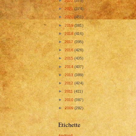
►
2022
(375)
►
2021
(374)
►
2020
(451)
►
2019
(381)
►
2018
(416)
►
2017
(395)
►
2016
(426)
►
2015
(435)
►
2014
(437)
►
2013
(389)
►
2012
(424)
►
2011
(411)
►
2010
(387)
►
2009
(282)
Etichette
Android