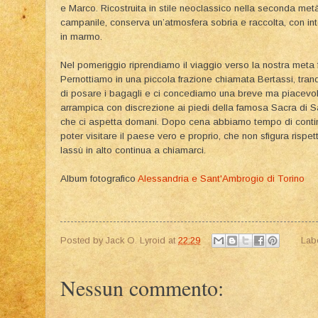
e Marco. Ricostruita in stile neoclassico nella seconda metà
campanile, conserva un’atmosfera sobria e raccolta, con int
in marmo.
Nel pomeriggio riprendiamo il viaggio verso la nostra meta 
Pernottiamo in una piccola frazione chiamata Bertassi, tranq
di posare i bagagli e ci concediamo una breve ma piacevol
arrampica con discrezione ai piedi della famosa Sacra di San
che ci aspetta domani. Dopo cena abbiamo tempo di continu
poter visitare il paese vero e proprio, che non sfigura rispe
lassù in alto continua a chiamarci.
Album fotografico
Alessandria e Sant'Ambrogio di Torino
Posted by
Jack O. Lyroid
at
22:29
Lab
Nessun commento: