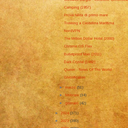
Camping (1957)
Prova fallita di primo mare
Trekking a Castellina Marittima
NordVPN
The Million Dollar Hotel (2000)
Chrome OS Flex
Bulletproof Man (2011)
Dark Crystal (1982)
Queen - News Of The World
Ghiblification
►
marzo
(51)
►
febbraio
(34)
►
gennaio
(42)
►
2024
(371)
►
2023
(380)