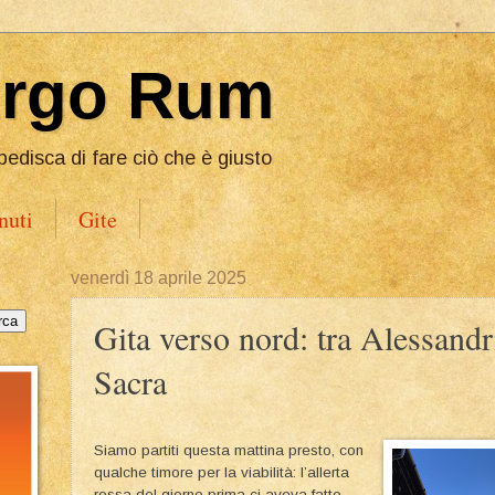
Ergo Rum
pedisca di fare ciò che è giusto
nuti
Gite
venerdì 18 aprile 2025
Gita verso nord: tra Alessandri
Sacra
Siamo partiti questa mattina presto, con
qualche timore per la viabilità: l’allerta
rossa del giorno prima ci aveva fatto