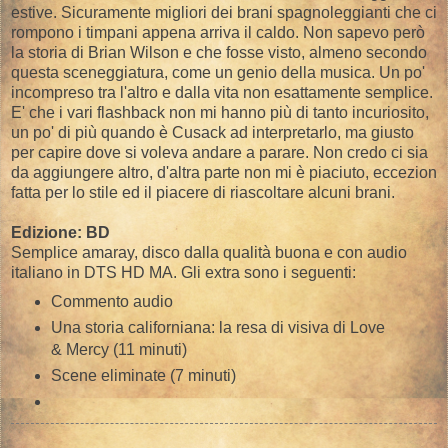
estive. Sicuramente migliori dei brani spagnoleggianti che ci
rompono i timpani appena arriva il caldo. Non sapevo però
la storia di Brian Wilson e che fosse visto, almeno secondo
questa sceneggiatura, come un genio della musica. Un po'
incompreso tra l'altro e dalla vita non esattamente semplice.
E' che i vari flashback non mi hanno più di tanto incuriosito,
un po' di più quando è Cusack ad interpretarlo, ma giusto
per capire dove si voleva andare a parare. Non credo ci sia
da aggiungere altro, d'altra parte non mi è piaciuto, eccezion
fatta per lo stile ed il piacere di riascoltare alcuni brani.
Edizione: BD
Semplice amaray, disco dalla qualità buona e con audio
italiano in DTS HD MA. Gli extra sono i seguenti:
Commento audio
Una storia californiana: la resa di visiva di Love
& Mercy (11 minuti)
Scene eliminate (7 minuti)