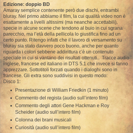
Edizione: doppio BD
Amaray semplice contenente però due dischi, entrambi
bluray. Nel primo abbiamo il film, la cui qualità video non è
esattamente a livelli altissimi (ma neanche accettabili),
specie in alcune scene che tendono al buio in cui sgrana
parecchio, ma l’età della pellicola lo giustifica fino ad un
certo punto. Ritengo infatti che il lavoro di versamento su
bluray sia stato davvero poco buono, anche per quanto
riguarda i colori sebbene addirittura c'è un contenuto
speciale in cui si vantano dei risultati ottenuti.. Tracce audio
inglese, francese ed italiano in DTS 5.1 che invece si fanno
apprezzare. Sottotitoli forzati quando i dialoghi sono in
francese. Gli extra sono suddivisi in questo modo:
Disco 1:
Presentazione di William Friedkin (1 minuto)
Commento del regista (audio sull’intero film)
Commento degli attori Gene Hackman e Roy
Scheider (audio sull’intero film)
Colonna dei brani musicali
Curiosità (audio sull’intero film)