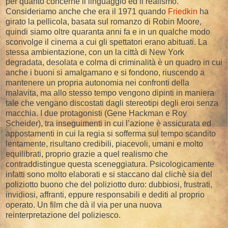
per quanto concerne il linguaggio ed il realismo.
Consideriamo anche che era il 1971 quando
Friedkin
ha
girato la pellicola, basata sul romanzo di Robin Moore,
quindi siamo oltre quaranta anni fa e in un qualche modo
sconvolge il cinema a cui gli spettatori erano abituati. La
stessa ambientazione, con un la città di New York
degradata, desolata e colma di criminalità è un quadro in cui
anche i buoni si amalgamano e si fondono, riuscendo a
mantenere un propria autonomia nei confronti della
malavita, ma allo stesso tempo vengono dipinti in maniera
tale che vengano discostati dagli stereotipi degli eroi senza
macchia. I due protagonisti (Gene Hackman e Roy
Scheider), tra inseguimenti in cui l’azione è assicurata ed
appostamenti in cui la regia si sofferma sul tempo scandito
lentamente, risultano credibili, piacevoli, umani e molto
equilibrati, proprio grazie a quel realismo che
contraddistingue questa sceneggiatura. Psicologicamente
infatti sono molto elaborati e si staccano dal clichè sia del
poliziotto buono che del poliziotto duro: dubbiosi, frustrati,
invidiosi, affranti, eppure responsabili e dediti al proprio
operato. Un film che dà il via per una nuova
reinterpretazione del poliziesco.