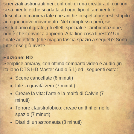
scienziati astronauti nei confronti di una creatura di cui non
si sa niente e che si adatta ad ogni tipo di ambiente è
descritta in maniera tale che anche lo spettatore resti stupito
ad ogni nuovo movimento. Nel complesso però, se
escludiamo il girato, gli effetti speciali e l'ambientazione,
non è che convinca appieno. Alla fine cosa ti resta? Un
finale ad effetto (che magari lascia spazio a sequel)? Sono
tutte cose già riviste.
Edizione: BD
Semplice amaray, con ottimo comparto video e audio (in
italiano DTS HD Master Audio 5.1) ed i seguenti extra:
Scene cancellate (6 minuti)
Life: a gravità zero (7 minuti)
Creare la vita: l'arte e la realtà di Calvin (7
minuti)
Terrore claustrofobico: creare un thriller nello
spazio (7 minuti)
Diari di un astronauta (3 minuti)