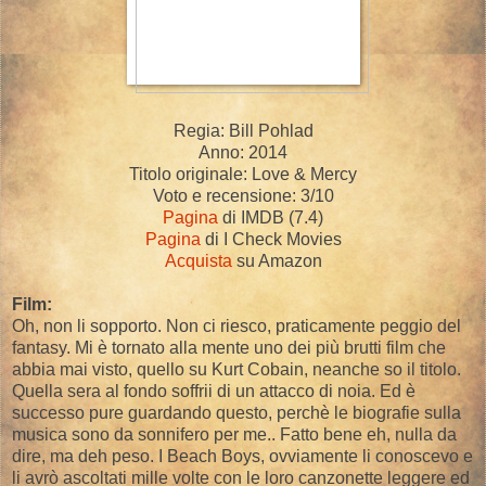
Regia: Bill Pohlad
Anno: 2014
Titolo originale: Love & Mercy
Voto e recensione: 3/10
Pagina
di IMDB (7.4)
Pagina
di I Check Movies
Acquista
su Amazon
Film:
Oh, non li sopporto. Non ci riesco, praticamente peggio del
fantasy. Mi è tornato alla mente uno dei più brutti film che
abbia mai visto, quello su Kurt Cobain, neanche so il titolo.
Quella sera al fondo soffrii di un attacco di noia. Ed è
successo pure guardando questo, perchè le biografie sulla
musica sono da sonnifero per me.. Fatto bene eh, nulla da
dire, ma deh peso. I Beach Boys, ovviamente li conoscevo e
li avrò ascoltati mille volte con le loro canzonette leggere ed