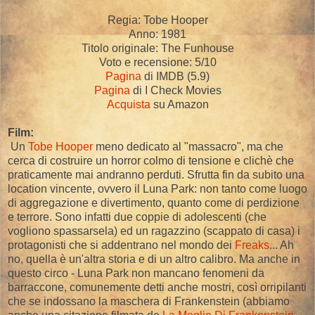
Regia: Tobe Hooper
Anno: 1981
Titolo originale: The Funhouse
Voto e recensione: 5/10
Pagina
di IMDB (5.9)
Pagina
di I Check Movies
Acquista
su Amazon
Film:
Un
Tobe Hooper
meno dedicato al "massacro", ma che
cerca di costruire un horror colmo di tensione e clichè che
praticamente mai andranno perduti. Sfrutta fin da subito una
location vincente, ovvero il Luna Park: non tanto come luogo
di aggregazione e divertimento, quanto come di perdizione
e terrore. Sono infatti due coppie di adolescenti (che
vogliono spassarsela) ed un ragazzino (scappato di casa) i
protagonisti che si addentrano nel mondo dei
Freaks
... Ah
no, quella è un'altra storia e di un altro calibro. Ma anche in
questo circo - Luna Park non mancano fenomeni da
barraccone, comunemente detti anche mostri, così orripilanti
che se indossano la maschera di Frankenstein (abbiamo