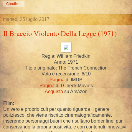
Condividi
martedì 25 luglio 2017
Il Braccio Violento Della Legge (1971)
Regia: William Friedkin
Anno: 1971
Titolo originale: The French Connection
Voto e recensione: 6/10
Pagina
di IMDB
Pagina
di I Check Movies
Acquista
su Amazon
Film:
Un vero e proprio cult per quanto riguarda il genere
poliziesco, che viene riscritto cinematograficamente,
inserendo personaggi buoni che risultano border line, pur
conservando la propria positività, e con contenuti innovativi