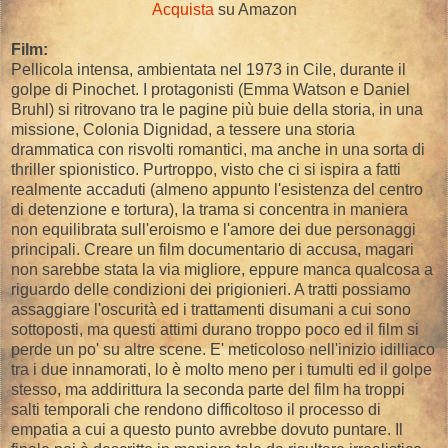
Acquista
su Amazon
Film:
Pellicola intensa, ambientata nel 1973 in Cile, durante il
golpe di Pinochet. I protagonisti (Emma Watson e Daniel
Bruhl) si ritrovano tra le pagine più buie della storia, in una
missione, Colonia Dignidad, a tessere una storia
drammatica con risvolti romantici, ma anche in una sorta di
thriller spionistico. Purtroppo, visto che ci si ispira a fatti
realmente accaduti (almeno appunto l'esistenza del centro
di detenzione e tortura), la trama si concentra in maniera
non equilibrata sull'eroismo e l'amore dei due personaggi
principali. Creare un film documentario di accusa, magari
non sarebbe stata la via migliore, eppure manca qualcosa a
riguardo delle condizioni dei prigionieri. A tratti possiamo
assaggiare l'oscurità ed i trattamenti disumani a cui sono
sottoposti, ma questi attimi durano troppo poco ed il film si
perde un po' su altre scene. E' meticoloso nell'inizio idilliaco
tra i due innamorati, lo è molto meno per i tumulti ed il golpe
stesso, ma addirittura la seconda parte del film ha troppi
salti temporali che rendono difficoltoso il processo di
empatia a cui a questo punto avrebbe dovuto puntare. Il