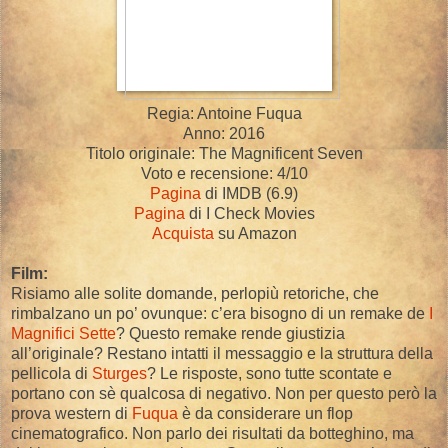
Regia: Antoine Fuqua
Anno: 2016
Titolo originale: The Magnificent Seven
Voto e recensione: 4/10
Pagina
di IMDB (6.9)
Pagina
di I Check Movies
Acquista
su Amazon
Film:
Risiamo alle solite domande, perlopiù retoriche, che
rimbalzano un po’ ovunque: c’era bisogno di un remake de
I
Magnifici Sette
? Questo remake rende giustizia
all’originale? Restano intatti il messaggio e la struttura della
pellicola di
Sturges
? Le risposte, sono tutte scontate e
portano con sè qualcosa di negativo. Non per questo però la
prova western di
Fuqua
è da considerare un flop
cinematografico. Non parlo dei risultati da botteghino, ma