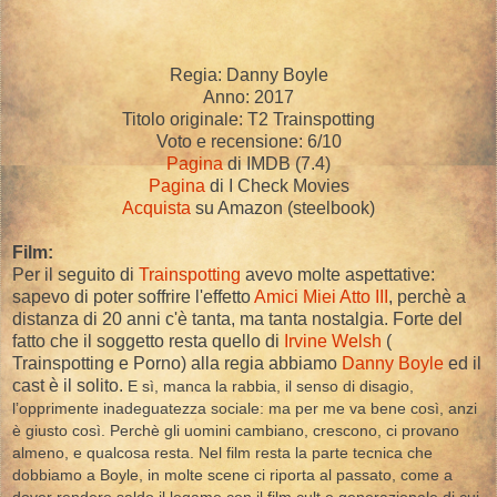
Regia: Danny Boyle
Anno: 2017
Titolo originale: T2 Trainspotting
Voto e recensione: 6/10
Pagina
di IMDB (7.4)
Pagina
di I Check Movies
Acquista
su Amazon (steelbook)
Film:
Per il seguito di
Trainspotting
avevo molte aspettative:
sapevo di poter soffrire l'effetto
Amici Miei Atto III
, perchè a
distanza di 20 anni c'è tanta, ma tanta nostalgia. Forte del
fatto che il soggetto resta quello di
Irvine Welsh
(
Trainspotting e Porno) alla regia abbiamo
Danny Boyle
ed il
cast è il solito.
E sì, manca la rabbia, il senso di disagio,
l’opprimente inadeguatezza sociale: ma per me va bene così, anzi
è giusto così. Perchè gli uomini cambiano, crescono, ci provano
almeno, e qualcosa resta. Nel film resta la parte tecnica che
dobbiamo a Boyle, in molte scene ci riporta al passato, come a