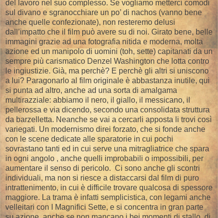
del lavoro nel suo complesso. Se vogliamo metterci comodi
sul divano e sgranocchiare un po’ di nachos (vanno bene
anche quelle confezionate), non resteremo delusi
dall’impatto che il film può avere su di noi. Girato bene, belle
immagini grazie ad una fotografia nitida e moderna, molta
azione ed un manipolo di uomini (toh, sette) capitanati da un
sempre più carismatico Denzel Washington che lotta contro
le ingiustizie. Già, ma perchè? E perchè gli altri si uniscono
a lui? Paragonarlo al film originale è abbastanza inutile, qui
si punta ad altro, anche ad una sorta di amalgama
multirazziale: abbiamo il nero, il giallo, il messicano, il
pellerossa e via dicendo, secondo una consolidata struttura
da barzelletta. Neanche se vai a cercarli apposta li trovi così
variegati. Un modernismo direi forzato, che si fonde anche
con le scene dedicate alle sparatorie in cui pochi
sovrastano tanti ed in cui serve una mitragliatrice che spara
in ogni angolo , anche quelli improbabili o impossibili, per
aumentare il senso di pericolo. Ci sono anche gli scontri
individuali, ma non si riesce a distaccarsi dal film di puro
intrattenimento, in cui è difficile trovare qualcosa di spessore
maggiore. La trama è infatti semplicistica, con legami anche
velleitari con I Magnifici Sette, e si concentra in gran parte
su azione, anche se non mancano i bei momenti di stallo, di