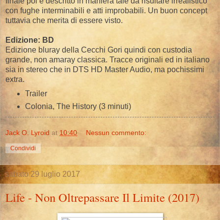
finale poi è descritto in maniera tale da risultare irrealistico
con fughe interminabili e atti improbabili. Un buon concept
tuttavia che merita di essere visto.
Edizione: BD
Edizione bluray della Cecchi Gori quindi con custodia
grande, non amaray classica. Tracce originali ed in italiano
sia in stereo che in DTS HD Master Audio, ma pochissimi
extra.
Trailer
Colonia, The History (3 minuti)
Jack O. Lyroid
at
10:40
Nessun commento:
Condividi
sabato 29 luglio 2017
Life - Non Oltrepassare Il Limite (2017)