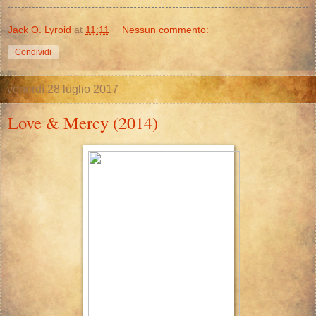
Jack O. Lyroid
at
11:11
Nessun commento:
Condividi
venerdì 28 luglio 2017
Love & Mercy (2014)