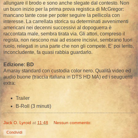
allungare il brodo e sono anche slegate dal contesto. Non
un buon inizio per la prima prova registica di McGregor:
mancano tante cose per poter seguire la pellicola con
interesse. La carrellata storica su determinati avvenimenti
americani nei decenni successivi al dopoguerra è
raccontata male, sembra tirata via. Gli attori, compreso il
regista, non riescono mai ad essere incisivi, sembrano fuori
ruolo, relegati in una parte che non gli compete. E' poi lento,
inconcludente, fa quasi rabbia guardarlo.
Edizione: BD
Amaray standard con custodia color nero. Qualità video ed
audio buone (traccia italiana in DTS HD MA) ed i seuguenti
extra:
Trailer
B-Roll (3 minuti)
Jack O. Lyroid
at
11:48
Nessun commento:
Condividi