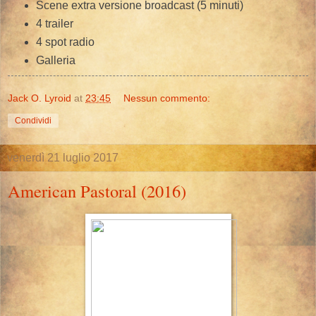
Scene extra versione broadcast (5 minuti)
4 trailer
4 spot radio
Galleria
Jack O. Lyroid
at
23:45
Nessun commento:
Condividi
venerdì 21 luglio 2017
American Pastoral (2016)