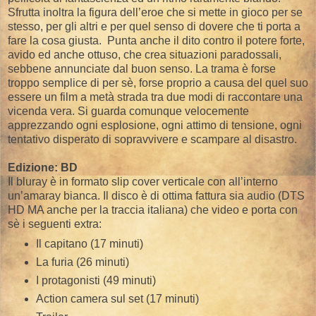
Sfrutta inoltra la figura dell’eroe che si mette in gioco per se
stesso, per gli altri e per quel senso di dovere che ti porta a
fare la cosa giusta. Punta anche il dito contro il potere forte,
avido ed anche ottuso, che crea situazioni paradossali,
sebbene annunciate dal buon senso. La trama è forse
troppo semplice di per sè, forse proprio a causa del quel suo
essere un film a metà strada tra due modi di raccontare una
vicenda vera. Si guarda comunque velocemente
apprezzando ogni esplosione, ogni attimo di tensione, ogni
tentativo disperato di sopravvivere e scampare al disastro.
Edizione: BD
Il bluray è in formato slip cover verticale con all’interno
un’amaray bianca. Il disco è di ottima fattura sia audio (DTS
HD MA anche per la traccia italiana) che video e porta con
sè i seguenti extra:
Il capitano (17 minuti)
La furia (26 minuti)
I protagonisti (49 minuti)
Action camera sul set (17 minuti)