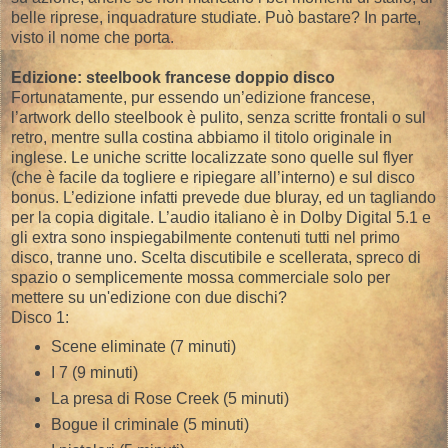
belle riprese, inquadrature studiate. Può bastare? In parte,
visto il nome che porta.
Edizione: steelbook francese doppio disco
Fortunatamente, pur essendo un’edizione francese,
l’artwork dello steelbook è pulito, senza scritte frontali o sul
retro, mentre sulla costina abbiamo il titolo originale in
inglese. Le uniche scritte localizzate sono quelle sul flyer
(che è facile da togliere e ripiegare all’interno) e sul disco
bonus. L’edizione infatti prevede due bluray, ed un tagliando
per la copia digitale. L’audio italiano è in Dolby Digital 5.1 e
gli extra sono inspiegabilmente contenuti tutti nel primo
disco, tranne uno. Scelta discutibile e scellerata, spreco di
spazio o semplicemente mossa commerciale solo per
mettere su un'edizione con due dischi?
Disco 1:
Scene eliminate (7 minuti)
I 7 (9 minuti)
La presa di Rose Creek (5 minuti)
Bogue il criminale (5 minuti)