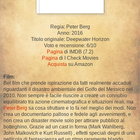
Regia: Peter Berg
Anno: 2016
Titolo originale: Deepwater Horizon
Voto e recensione: 6/10
Pagina
di IMDB (7.2)
Pagina
di I Check Movies
Acquista
su Amazon
Film:
Bel film che prende ispirazione da fatti realmente accaduti
riguardanti il disastro ambientale del Golfo del Messico nel
2010. Non sempre è facile riuscire a creare un connubio
equilibrato tra azione cinematografica e situazioni reali, ma
Peter Berg
sa cosa sfruttare e lo fa nel meglio dei modi. Non
crea un documentario palloso e fedele agli avvenimenti, e
non crea un disaster movie solo per attirare pubblico al
botteghino. Grazie ad un cast in forma (Mark Wahlberg,
John Malkovich e Kurt Russell) , effetti speciali degni di una
pellicola di fantascienza ed un ritmo raramente blando.