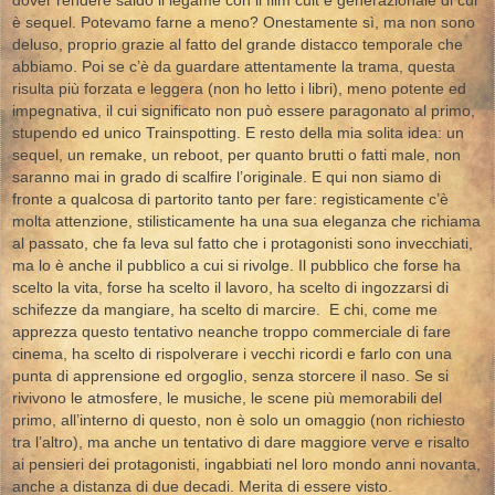
dover rendere saldo il legame con il film cult e generazionale di cui
è sequel. Potevamo farne a meno? Onestamente sì, ma non sono
deluso, proprio grazie al fatto del grande distacco temporale che
abbiamo. Poi se c’è da guardare attentamente la trama, questa
risulta più forzata e leggera (non ho letto i libri), meno potente ed
impegnativa, il cui significato non può essere paragonato al primo,
stupendo ed unico Trainspotting. E resto della mia solita idea: un
sequel, un remake, un reboot, per quanto brutti o fatti male, non
saranno mai in grado di scalfire l’originale. E qui non siamo di
fronte a qualcosa di partorito tanto per fare: registicamente c’è
molta attenzione, stilisticamente ha una sua eleganza che richiama
al passato, che fa leva sul fatto che i protagonisti sono invecchiati,
ma lo è anche il pubblico a cui si rivolge. Il pubblico che forse ha
scelto la vita, forse ha scelto il lavoro, ha scelto di ingozzarsi di
schifezze da mangiare, ha scelto di marcire. E chi, come me
apprezza questo tentativo neanche troppo commerciale di fare
cinema, ha scelto di rispolverare i vecchi ricordi e farlo con una
punta di apprensione ed orgoglio, senza storcere il naso. Se si
rivivono le atmosfere, le musiche, le scene più memorabili del
primo, all’interno di questo, non è solo un omaggio (non richiesto
tra l’altro), ma anche un tentativo di dare maggiore verve e risalto
ai pensieri dei protagonisti, ingabbiati nel loro mondo anni novanta,
anche a distanza di due decadi. Merita di essere visto.