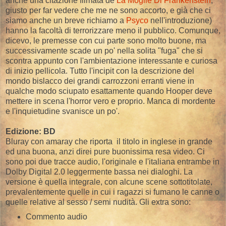
anche una citazione filmata de
La Moglie Di Frankenstein
,
giusto per far vedere che me ne sono accorto, e già che ci
siamo anche un breve richiamo a
Psyco
nell'introduzione)
hanno la facoltà di terrorizzare meno il pubblico. Comunque,
dicevo, le premesse con cui parte sono molto buone, ma
successivamente scade un po' nella solita "fuga" che si
scontra appunto con l'ambientazione interessante e curiosa
di inizio pellicola. Tutto l'incipit con la descrizione del
mondo bislacco dei grandi carrozzoni erranti viene in
qualche modo sciupato esattamente quando Hooper deve
mettere in scena l'horror vero e proprio. Manca di mordente
e l'inquietudine svanisce un po'.
Edizione: BD
Bluray con amaray che riporta il titolo in inglese in grande
ed una buona, anzi direi pure buonissima resa video. Ci
sono poi due tracce audio, l'originale e l'italiana entrambe in
Dolby Digital 2.0 leggermente bassa nei dialoghi. La
versione è quella integrale, con alcune scene sottotitolate,
prevalentemente quelle in cui i ragazzi si fumano le canne o
quelle relative al sesso / semi nudità. Gli extra sono:
Commento audio