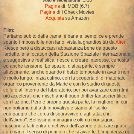
Voto e recensione: 5/10
Pagina
di IMDB (6.7)
Pagina
di I Check Movies
Acquista
su Amazon
Film:
Partiamo subito dalla trama: è banale, semplice e prende
spunto (impossibile non farlo, vista la grandiosità) da
Alien
.
Riesce però a distaccarsi abbastanza bene da questo
fardello, e la location della Stazione Spaziale Internazionale
è suggestiva e realistica, riesce a creare interesse, curiosità
ed anche tensione. Lo spazio, d'altra parte, è sempre
affascinante, anche quando il balzo temporale in avanti non
è molto lungo. Inizia calmo, con la scoperta di di materiale
organico proveniente da Marte e con lo studio di queste
cellule all'interno del laboratorio, per poi avanzare con ritmi
più accelerati che mischiano il buon thriller fantascientifico
con l'azione. Però è proprio questa parte, la migliore, in cui
non notiamo nulla di innovativo e siamo al "solito
equipaggio che cerca di sopravvivere agli attacchi
dell'alieno". Bellissime immagini e ottimo montaggio:
riescono a farti entrare nel vivo dell'azione e toccare quasi
con mano il senso di pericolo che si avverte. L'impotenza di