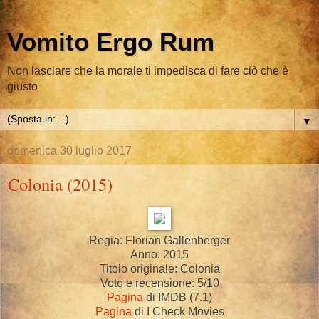
Vomito Ergo Rum
Non lasciare che la morale ti impedisca di fare ciò che è
giusto
▼
domenica 30 luglio 2017
Colonia (2015)
Regia: Florian Gallenberger
Anno: 2015
Titolo originale: Colonia
Voto e recensione: 5/10
Pagina
di IMDB (7.1)
Pagina
di I Check Movies