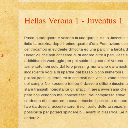
Hellas Verona 1 - Juventus 1
Punto guadagnato e sofferto in una gara in cui la Juventus 
Di
finito la benzina dopo il primo quarto d'ora. Formazione con
centrocampo in evidente difficoltà ed una panchina farcita d
Under 23 che non consente di di andare oltre il pari. Passi
 di
addirittura in vantaggio per poi subire il gioco del Verona
alimentato non solo dal loro pressing, ma anche dalla nostr
incosciente voglia di ripartire dal basso. Sono numerosi i
palloni persi, gli errori ed in contrasti non vinti in zone sensib
del campo. Nel secondo tempo è davvero difficile riuscire a
stare tranquilli nonostante gli affacci in area avversaria che
però non vengono mai concretizzati. Nel complesso stavo
credendo di on portare a casa neanche il punticino del par
tale da doverci accontentare. E non parlo delle assenze, m
possibilità per poterci spingere più avanti in classifica. Se 
andare?