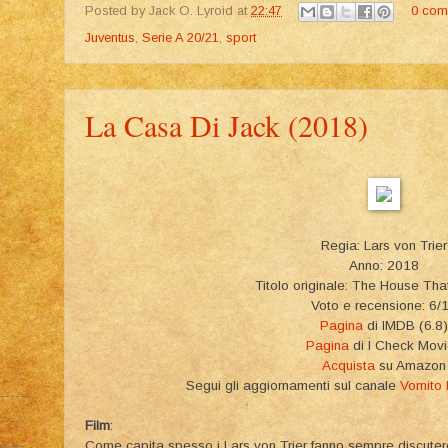
Posted by
Jack O. Lyroid
at
22:47
0 com
Juventus
,
Serie A 20/21
,
sport
La Casa Di Jack (2018)
Regia: Lars von Trier
Anno: 2018
Titolo originale: The House That
Voto e recensione: 6/
Pagina
di IMDB (6.8)
Pagina
di I Check Mov
Acquista
su Amazon
Segui gli aggiornamenti sul canale
Vomito
Film
:
Come capita spesso i Lars von Trier fanno sempre discutere