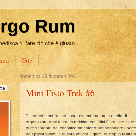
Ergo Rum
pedisca di fare ciò che è giusto
nuti
Gite
domenica 28 febbraio 2021
Mini Fisto Trek #6
Eh, ormai sembra una cosa talmente naturale quella di
organizzare ogni tanto un trekking con Mini Fisto, che mi er
pure scordato del canonico articoletto per segnalare i perco
ed i passi avanti in questa attività. I giorni di stop in realtà