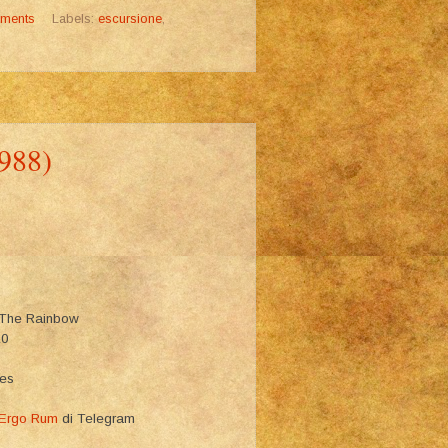
ments
Labels:
escursione
,
1988)
d The Rainbow
10
ies
 Ergo Rum
di Telegram