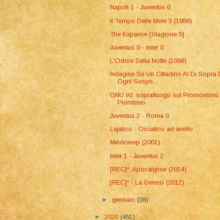
Napoli 1 - Juventus 0
Il Tempo Delle Mele 3 (1988)
The Expanse [Stagione 5]
Juventus 0 - Inter 0
L'Odore Della Notte (1998)
Indagine Su Un Cittadino Al Di Sopra 
Ogni Sospe...
GNU #0: sopralluogo sul Promontorio
Piombino
Juventus 2 - Roma 0
Lajatico - Orciatico ad anello
Mindcreep (2001)
Inter 1 - Juventus 2
[REC]⁴: Apocalypse (2014)
[REC]³ - La Genesi (2012)
►
gennaio
(38)
►
2020
(451)