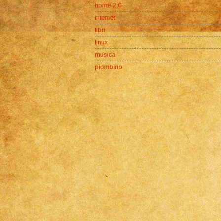
home 2.0
internet
libri
linux
musica
piombino