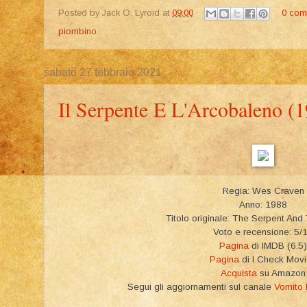
Posted by
Jack O. Lyroid
at
09:00
0 com
piombino
sabato 27 febbraio 2021
Il Serpente E L'Arcobaleno (
Regia: Wes Craven
Anno: 1988
Titolo originale: The Serpent An
Voto e recensione: 5/
Pagina
di IMDB (6.5)
Pagina
di I Check Mov
Acquista
su Amazon
Segui gli aggiornamenti sul canale
Vomito