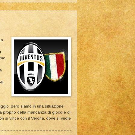
ha
i
amo
a
ili
eggio, però siamo in una situazione
a proprio della mancanza di gioco e di
non si vince con il Verona, dove si vuole