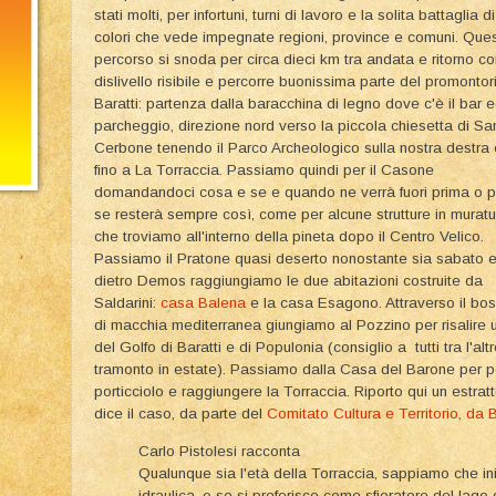
stati molti, per infortuni, turni di lavoro e la solita battaglia di
colori che vede impegnate regioni, province e comuni. Que
percorso si snoda per circa dieci km tra andata e ritorno co
dislivello risibile e percorre buonissima parte del promontor
Baratti: partenza dalla baracchina di legno dove c'è il bar ed
parcheggio, direzione nord verso la piccola chiesetta di Sa
Cerbone tenendo il Parco Archeologico sulla nostra destra 
fino a La Torraccia. Passiamo quindi per il Casone
domandandoci cosa e se e quando ne verrà fuori prima o p
se resterà sempre così, come per alcune strutture in muratu
che troviamo all'interno della pineta dopo il Centro Velico.
Passiamo il Pratone quasi deserto nonostante sia sabato 
dietro Demos raggiungiamo le due abitazioni costruite da
Saldarini:
casa Balena
e la casa Esagono. Attraverso il bo
di macchia mediterranea giungiamo al Pozzino per risalire 
del Golfo di Baratti e di Populonia (consiglio a tutti tra l'al
tramonto in estate). Passiamo dalla Casa del Barone per poi
porticciolo e raggiungere la Torraccia. Riporto qui un estrat
dice il caso, da parte del
Comitato Cultura e Territorio, da B
Carlo Pistolesi racconta
Qualunque sia l'età della Torraccia, sappiamo che i
idraulica, o se si preferisce come sfioratore del lago