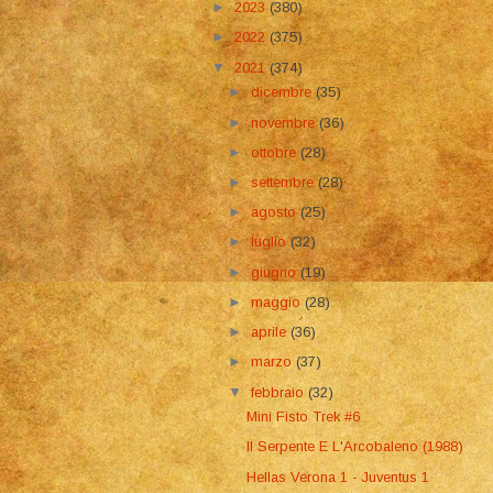
►
2023
(380)
►
2022
(375)
▼
2021
(374)
►
dicembre
(35)
►
novembre
(36)
►
ottobre
(28)
►
settembre
(28)
►
agosto
(25)
►
luglio
(32)
►
giugno
(19)
►
maggio
(28)
►
aprile
(36)
►
marzo
(37)
▼
febbraio
(32)
Mini Fisto Trek #6
Il Serpente E L'Arcobaleno (1988)
Hellas Verona 1 - Juventus 1