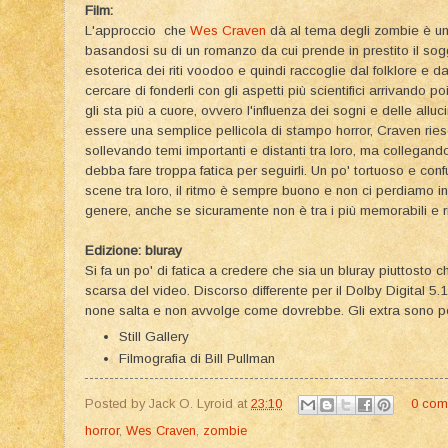
Film:
L'approccio che
Wes Craven
dà al tema degli zombie è un t
basandosi su di un romanzo da cui prende in prestito il sogg
esoterica dei riti voodoo e quindi raccoglie dal folklore e da
cercare di fonderli con gli aspetti più scientifici arrivando p
gli sta più a cuore, ovvero l'influenza dei sogni e delle allu
essere una semplice pellicola di stampo horror, Craven rie
sollevando temi importanti e distanti tra loro, ma collegandoli
debba fare troppa fatica per seguirli. Un po' tortuoso e conf
scene tra loro, il ritmo è sempre buono e non ci perdiamo in i
genere, anche se sicuramente non è tra i più memorabili e ri
Edizione: bluray
Si fa un po' di fatica a credere che sia un bluray piuttosto
scarsa del video. Discorso differente per il Dolby Digital 5.1
none salta e non avvolge come dovrebbe. Gli extra sono pen
Still Gallery
Filmografia di Bill Pullman
Posted by
Jack O. Lyroid
at
23:10
0 com
horror
,
Wes Craven
,
zombie