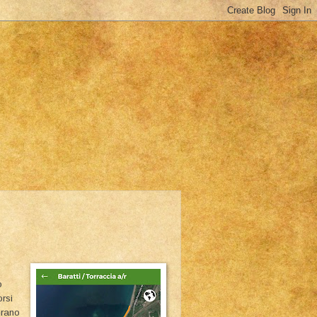
o
rsi
 erano