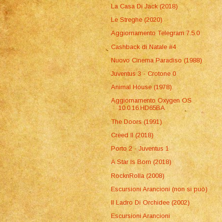
La Casa Di Jack (2018)
Le Streghe (2020)
Aggiornamento Telegram 7.5.0
Cashback di Natale #4
Nuovo Cinema Paradiso (1988)
Juventus 3 - Crotone 0
Animal House (1978)
Aggiornamento Oxygen OS
10.0.16.HD65BA
The Doors (1991)
Creed II (2018)
Porto 2 - Juventus 1
A Star Is Born (2018)
RocknRolla (2008)
Escursioni Arancioni (non si può)
Il Ladro Di Orchidee (2002)
Escursioni Arancioni