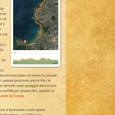
sto
n un
io di
 il
n
e via
oi o
ra
e da
sco
una piccola parte ed avere la visuale
tro questa posizione per le foto al
 arrivare sulla spiaggia dal piccolo
to pubblicato proprio ieri, quando si
aratti al Cornia
:
niziò a funzionare come opera
 di Rimigliano, nel 1550 con