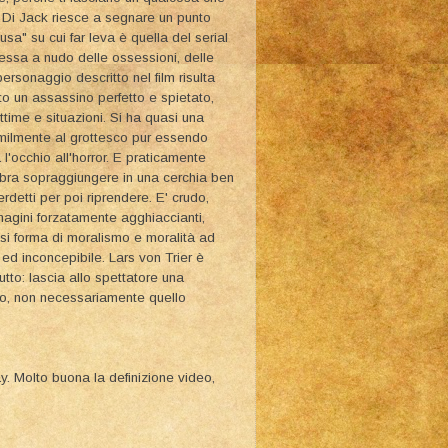
 Di Jack riesce a segnare un punto
a" su cui far leva è quella del serial
messa a nudo delle ossessioni, delle
ersonaggio descritto nel film risulta
to un assassino perfetto e spietato,
ttime e situazioni. Si ha quasi una
milmente al grottesco pur essendo
 l'occhio all'horror. E praticamente
bra sopraggiungere in una cerchia ben
terdetti per poi riprendere. E' crudo,
magini forzatamente agghiaccianti,
iasi forma di moralismo e moralità ad
ed inconcepibile. Lars von Trier è
tutto: lascia allo spettatore una
ico, non necessariamente quello
ay. Molto buona la definizione video,