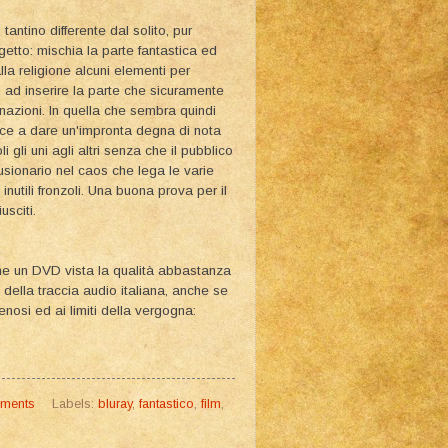
antino differente dal solito, pur
etto: mischia la parte fantastica ed
lla religione alcuni elementi per
oi ad inserire la parte che sicuramente
cinazioni. In quella che sembra quindi
sce a dare un'impronta degna di nota
 gli uni agli altri senza che il pubblico
usionario nel caos che lega le varie
nutili fronzoli. Una buona prova per il
usciti.
 che un DVD vista la qualità abbastanza
 della traccia audio italiana, anche se
osi ed ai limiti della vergogna:
ments
Labels:
bluray
,
fantastico
,
film
,