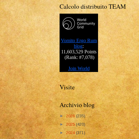
Calcolo distribuito TEAM
Visite
Archivio blog
►
2026
(235)
►
2025
(420)
►
2024
(371)