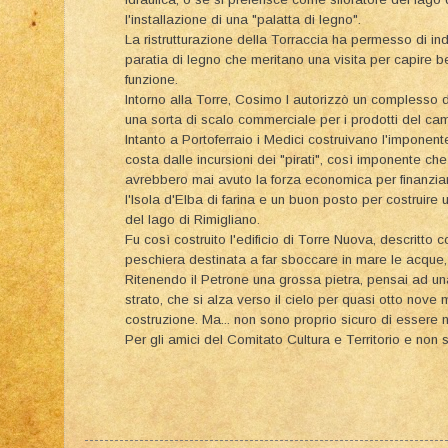
l'installazione di una "palatta di legno".
La ristrutturazione della Torraccia ha permesso di ind
paratia di legno che meritano una visita per capire
funzione.
Intorno alla Torre, Cosimo I autorizzò un complesso
una sorta di scalo commerciale per i prodotti del cam
Intanto a Portoferraio i Medici costruivano l'imponente
costa dalle incursioni dei "pirati", così imponente che
avrebbero mai avuto la forza economica per finanziarla
l'Isola d'Elba di farina e un buon posto per costruir
del lago di Rimigliano.
Fu così costruito l'edificio di Torre Nuova, descritto
peschiera destinata a far sboccare in mare le acque, 
Ritenendo il Petrone una grossa pietra, pensai ad una
strato, che si alza verso il cielo per quasi otto nove 
costruzione. Ma... non sono proprio sicuro di essere n
Per gli amici del Comitato Cultura e Territorio e non 