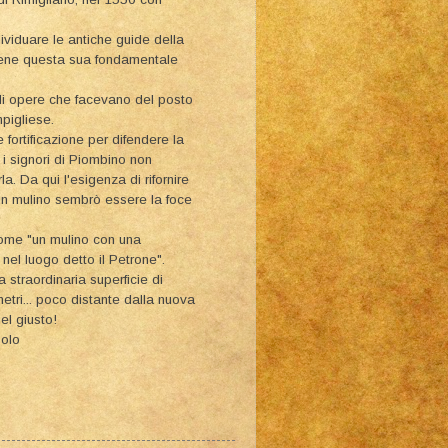
ividuare le antiche guide della
 bene questa sua fondamentale
 di opere che facevano del posto
pigliese.
 fortificazione per difendere la
 i signori di Piombino non
. Da qui l'esigenza di rifornire
e un mulino sembrò essere la foce
 come "un mulino con una
nel luogo detto il Petrone".
 straordinaria superficie di
metri... poco distante dalla nuova
el giusto!
solo