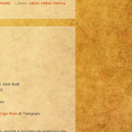
ments
Labels:
calcio
,
Hellas Verona
,
 Jack Built
10
ies
 Ergo Rum
di Telegram
, perchè ti lasciano un qualcosa che