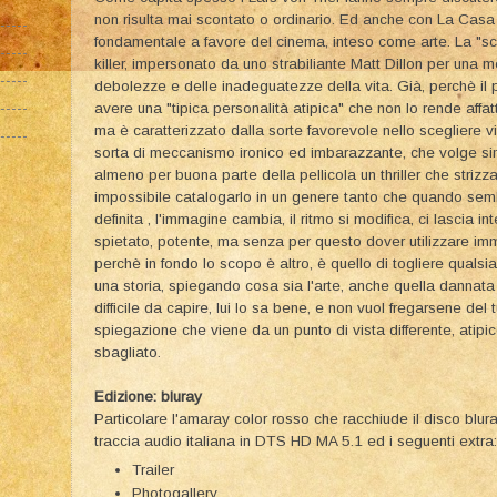
non risulta mai scontato o ordinario. Ed anche con La Casa
fondamentale a favore del cinema, inteso come arte. La "scus
killer, impersonato da uno strabiliante Matt Dillon per una 
debolezze e delle inadeguatezze della vita. Già, perchè il p
avere una "tipica personalità atipica" che non lo rende affat
ma è caratterizzato dalla sorte favorevole nello scegliere vi
sorta di meccanismo ironico ed imbarazzante, che volge si
almeno per buona parte della pellicola un thriller che strizza
impossibile catalogarlo in un genere tanto che quando sem
definita , l'immagine cambia, il ritmo si modifica, ci lascia in
spietato, potente, ma senza per questo dover utilizzare im
perchè in fondo lo scopo è altro, è quello di togliere quals
una storia, spiegando cosa sia l'arte, anche quella dannata 
difficile da capire, lui lo sa bene, e non vuol fregarsene del 
spiegazione che viene da un punto di vista differente, atip
sbagliato.
Edizione: bluray
Particolare l'amaray color rosso che racchiude il disco blur
traccia audio italiana in DTS HD MA 5.1 ed i seguenti extra:
Trailer
Photogallery