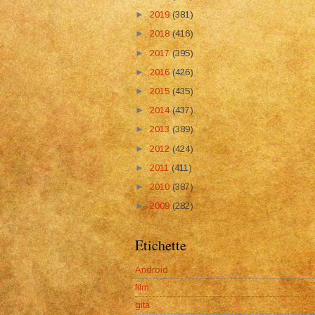
►
2019
(381)
►
2018
(416)
►
2017
(395)
►
2016
(426)
►
2015
(435)
►
2014
(437)
►
2013
(389)
►
2012
(424)
►
2011
(411)
►
2010
(387)
►
2009
(282)
Etichette
Android
film
gita