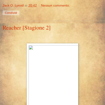
Jack O. Lyroid
at
20:42
Nessun commento:
Condividi
Reacher [Stagione 2]