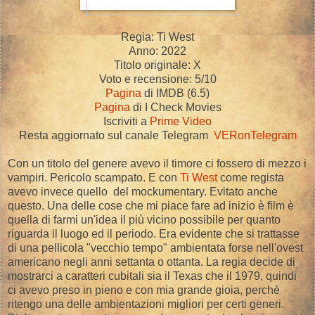
Regia: Ti West
Anno: 2022
Titolo originale: X
Voto e recensione: 5/10
Pagina
di IMDB (6.5)
Pagina
di I Check Movies
Iscriviti a
Prime Video
Resta aggiornato sul canale Telegram
VERonTelegram
Con un titolo del genere avevo il timore ci fossero di mezzo i
vampiri. Pericolo scampato. E con
Ti West
come regista
avevo invece quello del mockumentary. Evitato anche
questo. Una delle cose che mi piace fare ad inizio è film è
quella di farmi un'idea il più vicino possibile per quanto
riguarda il luogo ed il periodo. Era evidente che si trattasse
di una pellicola "vecchio tempo" ambientata forse nell'ovest
americano negli anni settanta o ottanta. La regia decide di
mostrarci a caratteri cubitali sia il Texas che il 1979, quindi
ci avevo preso in pieno e con mia grande gioia, perchè
ritengo una delle ambientazioni migliori per certi generi.