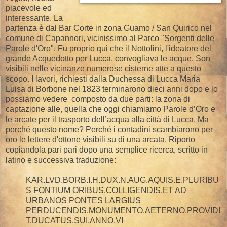
piacevole ed
interessante. La
partenza è dal Bar Corte in zona Guamo / San Quirico nel
comune di Capannori, vicinissimo al Parco "Sorgenti delle
Parole d'Oro". Fu proprio qui che il Nottolini, l'ideatore del
grande Acquedotto per Lucca, convogliava le acque. Son
visibili nelle vicinanze numerose cisterne atte a questo
scopo. I lavori, richiesti dalla Duchessa di Lucca Maria
Luisa di Borbone nel 1823 terminarono dieci anni dopo e lo
possiamo vedere composto da due parti: la zona di
captazione alle, quella che oggi chiamiamo Parole d’Oro e
le arcate per il trasporto dell’acqua alla città di Lucca. Ma
perché questo nome? Perché i contadini scambiarono per
oro le lettere d'ottone visibili su di una arcata. Riporto
copiandola pari pari dopo una semplice ricerca, scritto in
latino e successiva traduzione:
KAR.LVD.BORB.I.H.DUX.N.AUG.AQUIS.E.PLURIBU
S FONTIUM ORIBUS.COLLIGENDIS.ET AD
URBANOS PONTES LARGIUS
PERDUCENDIS.MONUMENTO.AETERNO.PROVIDI
T.DUCATUS.SUI.ANNO.VI