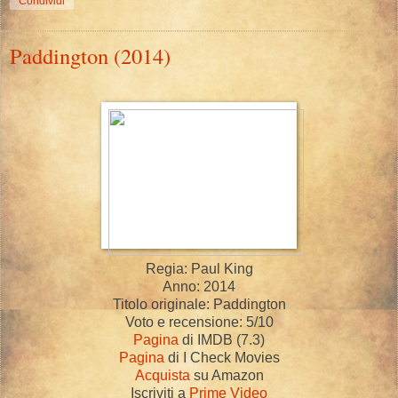
Condividi
Paddington (2014)
Regia: Paul King
Anno: 2014
Titolo originale: Paddington
Voto e recensione: 5/10
Pagina
di IMDB (7.3)
Pagina
di I Check Movies
Acquista
su Amazon
Iscriviti a
Prime Video