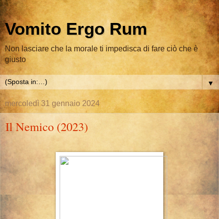
Vomito Ergo Rum
Non lasciare che la morale ti impedisca di fare ciò che è
giusto
▼
mercoledì 31 gennaio 2024
Il Nemico (2023)