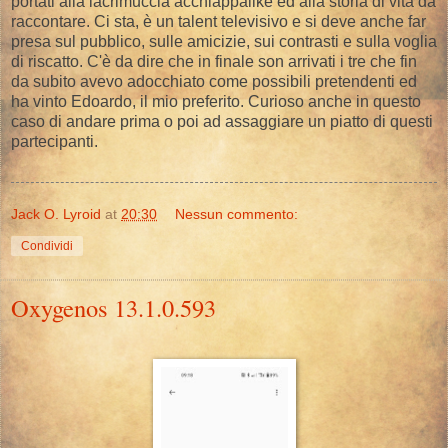
portati alla lacrimuccia acchiappalike ed alla storia di vita da
raccontare. Ci sta, è un talent televisivo e si deve anche far
presa sul pubblico, sulle amicizie, sui contrasti e sulla voglia
di riscatto. C'è da dire che in finale son arrivati i tre che fin
da subito avevo adocchiato come possibili pretendenti ed
ha vinto Edoardo, il mio preferito. Curioso anche in questo
caso di andare prima o poi ad assaggiare un piatto di questi
partecipanti.
Jack O. Lyroid
at
20:30
Nessun commento:
Condividi
Oxygenos 13.1.0.593