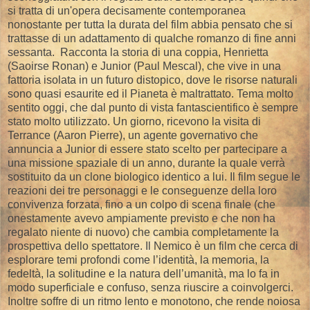
si tratta di un'opera decisamente contemporanea
nonostante per tutta la durata del film abbia pensato che si
trattasse di un adattamento di qualche romanzo di fine anni
sessanta. Racconta la storia di una coppia, Henrietta
(Saoirse Ronan) e Junior (Paul Mescal), che vive in una
fattoria isolata in un futuro distopico, dove le risorse naturali
sono quasi esaurite ed il Pianeta è maltrattato. Tema molto
sentito oggi, che dal punto di vista fantascientifico è sempre
stato molto utilizzato. Un giorno, ricevono la visita di
Terrance (Aaron Pierre), un agente governativo che
annuncia a Junior di essere stato scelto per partecipare a
una missione spaziale di un anno, durante la quale verrà
sostituito da un clone biologico identico a lui. Il film segue le
reazioni dei tre personaggi e le conseguenze della loro
convivenza forzata, fino a un colpo di scena finale (che
onestamente avevo ampiamente previsto e che non ha
regalato niente di nuovo) che cambia completamente la
prospettiva dello spettatore. Il Nemico è un film che cerca di
esplorare temi profondi come l’identità, la memoria, la
fedeltà, la solitudine e la natura dell’umanità, ma lo fa in
modo superficiale e confuso, senza riuscire a coinvolgerci.
Inoltre soffre di un ritmo lento e monotono, che rende noiosa