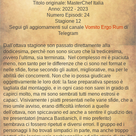
Titolo originale: MasterChef Italia
Anno: 2022 - 2023
Numero Episodi: 24
Stagione 12
Segui gli aggiornamenti sul canale
Vomito Ergo Rum
di
Telegram
Dall'ottava stagione son passato direttamente alla
dodicesima, perchè non sono sicuro che la tredicesima,
ovvero l'ultima, sia terminata. Nel complesso mi è piaciuta
meno, non tanto per le differenze che ci sono nel format e
nelle sfide, forse secondo gli autori, migliorative, ma per le
abilità dei concorrenti. Non che io possa giudicare
oggettivamente le loro doti: la fase preparativa spesso è
tagliata dal montaggio, e in ogni caso non sarei in grado di
capirci molto, ma mi sono sembrati tutti meno estrosi e
capaci. Visivamente i piatti presentati nelle varie sfide, che a
mio umile avviso, erano difficoltà inferiori a quelle
dell'ottava, non spiccavano ed anche a sentire il giudizio dei
tre presentatori (manca Bastianich, il mio preferito)
sembrava ci fossero ripetuti e diversi errori. Il gruppo ed i
personaggi li ho trovati simpatici in parte, ma anche troppo