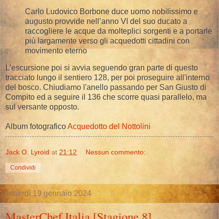
Carlo Ludovico Borbone duce uomo nobilissimo e
augusto provvide nell’anno VI del suo ducato a
raccogliere le acque da molteplici sorgenti e a portarle
più largamente verso gli acquedotti cittadini con
movimento eterno
L'escursione poi si avvia seguendo gran parte di questo
tracciato lungo il sentiero 128, per poi proseguire all'interno
del bosco. Chiudiamo l'anello passando per San Giusto di
Compito ed a seguire il 136 che scorre quasi parallelo, ma
sul versante opposto.
Album fotografico
Acquedotto del Nottolini
Jack O. Lyroid
at
21:12
Nessun commento:
Condividi
venerdì 19 gennaio 2024
MasterChef Italia [Stagione 8]