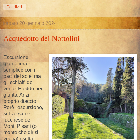
Condividi
sabato 20 gennaio 2024
Acquedotto del Nottolini
Escursione
giornaliera
semplice con i
baci del sole, ma
gli schiaffi del
vento. Freddo per
giunta. Anzi
proprio diaccio.
Però l'escursione,
sul versante
lucchese dei
Monti Pisani (o
monte che dir si
voglia) risulta