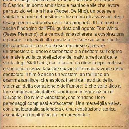
DiCaprio), un uomo ambizioso e manipolabile che lavora
per suo zio William Hale (Robert De Niro), un potente e
spietato barone del bestiame che ordina gli assassinii degli
Osage per impadronirsi delle loro proprietà. Il film mostra
anche l’indagine dell’FBI, guidata dall’agente Tom White
(Jesse Plemons), che cerca di smascherare la cospirazione
e portare i colpevoli alla giustizia. Le fattezze sono quelle
del capolavoro, con Scorsese che riesce a creare
un’atmosfera di orrore esistenziale e a riflettere sull’origine
del male e sulla cancellazione dei nativi americani dalla
storia degli Stati Uniti, ma lo fa con un ritmo troppo prolisso
e soprattutto senza lasciare spazio all'immaginazione dello
spettatore. Il film è anche un western, un thriller e un
dramma familiare, che esplora i temi dell’avidità, della
violenza, della corruzione e dell’amore. E che ve lo dico a
fare è impreziosito dalle straordinarie interpretazioni di
DiCaprio, De Niro e Gladstone, che rendono i loro
personaggi complessi e sfaccettati. Una meraviglia visiva,
con una fotografia splendida e una ricostruzione storica
accurata, e con oltre tre ore era prevedibile