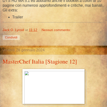
DTS HD MA 5.1 ed abbiamo anche il booklet a colori di 10
pagine con numerosi approfondimenti e critiche, mai banali.
Gli extra:
Trailer
Jack O. Lyroid
at
11:12
Nessun commento:
Condividi
venerdì 26 gennaio 2024
MasterChef Italia [Stagione 12]