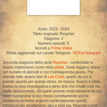
Anno: 2023 - 2024
Titolo originale: Reacher
Stagione: 2
Numero episodi: 8
Iscriviti a
Prime Video
Resta aggiornato sul canale Telegram
VERonTelegram
Seconda stagione della serie
Reacher
: confermate le
buone impressioni come nella
prima
. Serie leggera, breve
nel numero di episodi e con il protagonista giusta. Pur
avendo letto diversi libri di
Lee Child
, quello da cui si
prende spunto per questa storia, mi manca. Buono il ritmo,
buona la resa investigativa e devo dire che il tutto vola via
molto velocemente. Gli autori avendo molti elementi da cui
trarre ispirazione si son mossi correttamente anche
adattando la trama ai giorni contemporanei quindi
introducendo smartphone, gps e così via. Reacher come