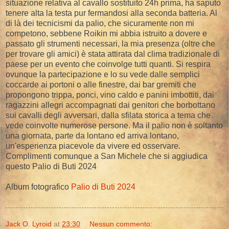
situazione relativa al cavallo sostituito 24h prima, ha saputo
tenere alta la testa pur fermandosi alla seconda batteria. Al
di là dei tecnicismi da palio, che sicuramente non mi
competono, sebbene Roikin mi abbia istruito a dovere e
passato gli strumenti necessari, la mia presenza (oltre che
per trovare gli amici) è stata attirata dal clima tradizionale di
paese per un evento che coinvolge tutti quanti. Si respira
ovunque la partecipazione e lo su vede dalle semplici
coccarde ai portoni o alle finestre, dai bar gremiti che
propongono trippa, ponci, vino caldo e panini imbottiti, dai
ragazzini allegri accompagnati dai genitori che borbottano
sui cavalli degli avversari, dalla sfilata storica a tema che
vede coinvolte numerose persone. Ma il palio non è soltanto
una giornata, parte da lontano ed arriva lontano,
un'esperienza piacevole da vivere ed osservare.
Complimenti comunque a San Michele che si aggiudica
questo Palio di Buti 2024
Album fotografico
Palio di Buti 2024
Jack O. Lyroid
at
23:30
Nessun commento: