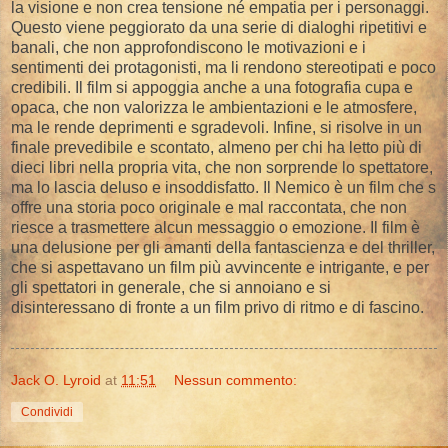
la visione e non crea tensione né empatia per i personaggi.
Questo viene peggiorato da una serie di dialoghi ripetitivi e
banali, che non approfondiscono le motivazioni e i
sentimenti dei protagonisti, ma li rendono stereotipati e poco
credibili. Il film si appoggia anche a una fotografia cupa e
opaca, che non valorizza le ambientazioni e le atmosfere,
ma le rende deprimenti e sgradevoli. Infine, si risolve in un
finale prevedibile e scontato, almeno per chi ha letto più di
dieci libri nella propria vita, che non sorprende lo spettatore,
ma lo lascia deluso e insoddisfatto. Il Nemico è un film che s
offre una storia poco originale e mal raccontata, che non
riesce a trasmettere alcun messaggio o emozione. Il film è
una delusione per gli amanti della fantascienza e del thriller,
che si aspettavano un film più avvincente e intrigante, e per
gli spettatori in generale, che si annoiano e si
disinteressano di fronte a un film privo di ritmo e di fascino.
Jack O. Lyroid
at
11:51
Nessun commento:
Condividi