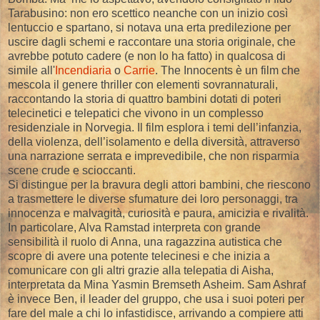
Tarabusino: non ero scettico neanche con un inizio così
lentuccio e spartano, si notava una erta predilezione per
uscire dagli schemi e raccontare una storia originale, che
avrebbe potuto cadere (e non lo ha fatto) in qualcosa di
simile all'
Incendiaria
o
Carrie
. The Innocents è un film che
mescola il genere thriller con elementi sovrannaturali,
raccontando la storia di quattro bambini dotati di poteri
telecinetici e telepatici che vivono in un complesso
residenziale in Norvegia. Il film esplora i temi dell’infanzia,
della violenza, dell’isolamento e della diversità, attraverso
una narrazione serrata e imprevedibile, che non risparmia
scene crude e scioccanti.
Si distingue per la bravura degli attori bambini, che riescono
a trasmettere le diverse sfumature dei loro personaggi, tra
innocenza e malvagità, curiosità e paura, amicizia e rivalità.
In particolare, Alva Ramstad interpreta con grande
sensibilità il ruolo di Anna, una ragazzina autistica che
scopre di avere una potente telecinesi e che inizia a
comunicare con gli altri grazie alla telepatia di Aisha,
interpretata da Mina Yasmin Bremseth Asheim. Sam Ashraf
è invece Ben, il leader del gruppo, che usa i suoi poteri per
fare del male a chi lo infastidisce, arrivando a compiere atti