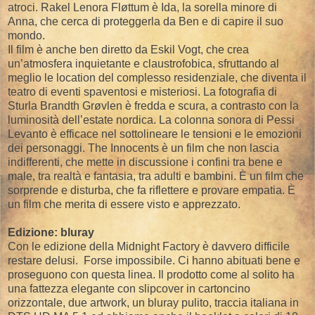
atroci. Rakel Lenora Fløttum è Ida, la sorella minore di
Anna, che cerca di proteggerla da Ben e di capire il suo
mondo.
Il film è anche ben diretto da Eskil Vogt, che crea
un’atmosfera inquietante e claustrofobica, sfruttando al
meglio le location del complesso residenziale, che diventa il
teatro di eventi spaventosi e misteriosi. La fotografia di
Sturla Brandth Grøvlen è fredda e scura, a contrasto con la
luminosità dell’estate nordica. La colonna sonora di Pessi
Levanto è efficace nel sottolineare le tensioni e le emozioni
dei personaggi. The Innocents è un film che non lascia
indifferenti, che mette in discussione i confini tra bene e
male, tra realtà e fantasia, tra adulti e bambini. È un film che
sorprende e disturba, che fa riflettere e provare empatia. È
un film che merita di essere visto e apprezzato.
Edizione: bluray
Con le edizione della Midnight Factory è davvero difficile
restare delusi. Forse impossibile. Ci hanno abituati bene e
proseguono con questa linea. Il prodotto come al solito ha
una fattezza elegante con slipcover in cartoncino
orizzontale, due artwork, un bluray pulito, traccia italiana in