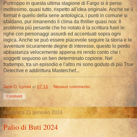
Purtroppo in questa ultima stagione di Fargo si è perso
moltissimo, quasi tutto, rispetto all'idea originale. Anche se il
format è quello della serie antologica, i punti in comune si
sfaldano, pur rimanendo il clima da thriller quasi noir. Il
problema più pesante che ho notato è la scrittura fuori le
righe con personaggi assurdi ed accentuati sopra ogni
logica. Anche se può essere piacevole seguire la storia e le
avventure sicuramente degne di interesse, questo lo perdo
abbastanza velocemente appena mi rendo conto che i
soggetti seguono un ben determinato copione. Nel
frattempo, tra un episodio e l'altro mi sono goduto di più True
Detective e addirittura Masterchef...
Jack O. Lyroid
at
07:15
Nessun commento:
Condividi
domenica 21 gennaio 2024
Palio di Buti 2024