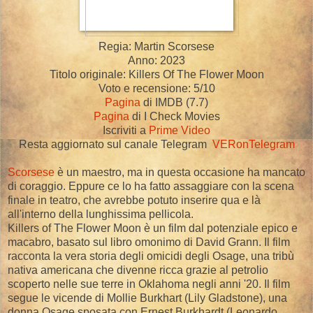
Regia: Martin Scorsese
Anno: 2023
Titolo originale: Killers Of The Flower Moon
Voto e recensione: 5/10
Pagina
di IMDB (7.7)
Pagina
di I Check Movies
Iscriviti a
Prime Video
Resta aggiornato sul canale Telegram
VERonTelegram
Scorsese
è un maestro, ma in questa occasione ha mancato
di coraggio. Eppure ce lo ha fatto assaggiare con la scena
finale in teatro, che avrebbe potuto inserire qua e là
all'interno della lunghissima pellicola.
Killers of The Flower Moon è un film dal potenziale epico e
macabro, basato sul libro omonimo di David Grann. Il film
racconta la vera storia degli omicidi degli Osage, una tribù
nativa americana che divenne ricca grazie al petrolio
scoperto nelle sue terre in Oklahoma negli anni '20. Il film
segue le vicende di Mollie Burkhart (Lily Gladstone), una
donna Osage sposata con Ernest Burkhardt (Leonardo