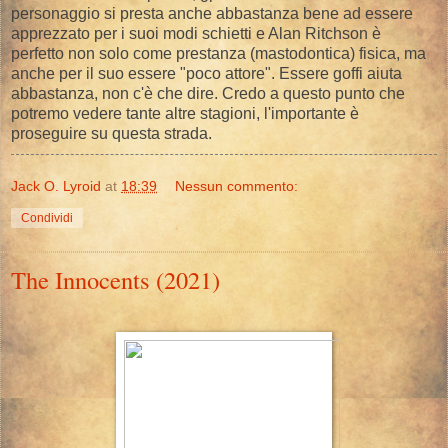
personaggio si presta anche abbastanza bene ad essere
apprezzato per i suoi modi schietti e Alan Ritchson è
perfetto non solo come prestanza (mastodontica) fisica, ma
anche per il suo essere "poco attore". Essere goffi aiuta
abbastanza, non c'è che dire. Credo a questo punto che
potremo vedere tante altre stagioni, l'importante è
proseguire su questa strada.
Jack O. Lyroid
at
18:39
Nessun commento:
Condividi
The Innocents (2021)