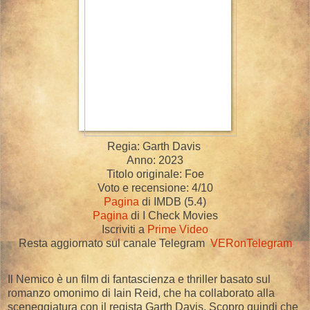
Regia: Garth Davis
Anno: 2023
Titolo originale: Foe
Voto e recensione: 4/10
Pagina
di IMDB (5.4)
Pagina
di I Check Movies
Iscriviti a
Prime Video
Resta aggiornato sul canale Telegram
VERonTelegram
Il Nemico è un film di fantascienza e thriller basato sul
romanzo omonimo di Iain Reid, che ha collaborato alla
sceneggiatura con il regista Garth Davis. Scopro quindi che