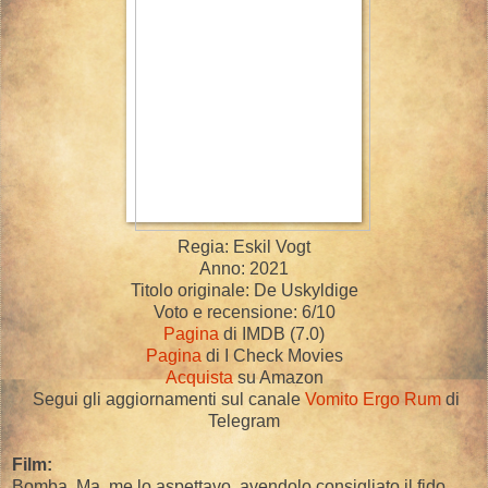
Regia: Eskil Vogt
Anno: 2021
Titolo originale: De Uskyldige
Voto e recensione: 6/10
Pagina
di IMDB (7.0)
Pagina
di I Check Movies
Acquista
su Amazon
Segui gli aggiornamenti sul canale
Vomito Ergo Rum
di
Telegram
Film:
Bomba. Ma me lo aspettavo, avendolo consigliato il fido