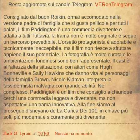
Resta aggiornato sul canale Telegram
VERonTelegram
Consigliato dal buon Roikin, ormai accomodato nella
versione padre di famiglia che si gusta pellicole per tutti i
palati, il film Paddington è una commedia divertente e
adatta a tutti Tuttavia, la trama non è molto originale e segue
un percorso prevedibile. L’orsetto protagonista è adorabile e
tecnicamente ineccepibile, ma il film non riesce a sfruttare
appieno il suo potenziale. La fotografia è molto curata e le
ambientazioni londinesi sono ben rappresentate. Il cast è
all’altezza della situazione, con attori come Hugh
Bonneville e Sally Hawkins che danno vita ai personaggi
della famiglia Brown. Nicole Kidman interpreta la
tassidermista malvagia con grande abilità. Nel
complesso, Paddington è un film che consiglio a chiunque
cerchi una commedia leggera e divertente, ma non
aspettatevi una trama innovativa. Alla fine siamo al
proseguo disneyano de La Carica Dei 101, in chiave più
soft, più moderna e sicuramente più divertente.
Jack O. Lyroid
at
10:50
Nessun commento: