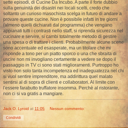
sette episodi, di Cucine Da Incubo. A parte il forte dubbio
sulla genuinità dei disastri nei locali scelti, credo che
soltanto un curioso masochista scelga in futuro di andare a
provare queste cucine. Non è possibile infatti in tre giorni
(almeno quelli dichiarati dal programma) che vengano
appianati tutti i contrasti nello staff, si riprenda sicurezza nel
cucinare e servire, si cambi totalmente metodo di gestire
una spesa o di trattare i clienti. Probabilmente alcune scene
sono accentuate ed esasperate, ma un titolare che mi
risponde a tono per un piatto sporco o una che sbraita di
uscire non mi invogliano certamente a vedere se dopo il
passaggio in TV ci sono stati miglioramenti. Purtroppo ho
visto non solo tanta incompetenza ed inadeguatezza nel chi
si vuol sentire imprenditore, ma addirittura quel malato
sentirsi al di sopra di clienti e collaboratori. Al limite con
l'essere farabutto truffatore insomma. Perchè al ristorante,
non ci si va gratis a mangiare.
Jack O. Lyroid
at
11:05
Nessun commento:
Condividi