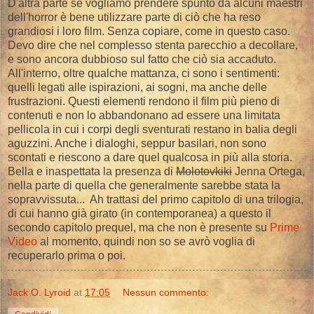
D'altra parte se vogliamo prendere spunto da alcuni maestri
dell'horror è bene utilizzare parte di ciò che ha reso
grandiosi i loro film. Senza copiare, come in questo caso.
Devo dire che nel complesso stenta parecchio a decollare,
e sono ancora dubbioso sul fatto che ciò sia accaduto.
All'interno, oltre qualche mattanza, ci sono i sentimenti:
quelli legati alle ispirazioni, ai sogni, ma anche delle
frustrazioni. Questi elementi rendono il film più pieno di
contenuti e non lo abbandonano ad essere una limitata
pellicola in cui i corpi degli sventurati restano in balia degli
aguzzini. Anche i dialoghi, seppur basilari, non sono
scontati e riescono a dare quel qualcosa in più alla storia.
Bella e inaspettata la presenza di
Molotovkiki
Jenna Ortega,
nella parte di quella che generalmente sarebbe stata la
sopravvissuta... Ah trattasi del primo capitolo di una trilogia,
di cui hanno già girato (in contemporanea) a questo il
secondo capitolo prequel, ma che non è presente su
Prime
Video
al momento, quindi non so se avrò voglia di
recuperarlo prima o poi.
Jack O. Lyroid
at
17:05
Nessun commento: