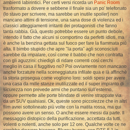
ambienti labirintici. Per certi versi ricorda un
Panic Room
trasformato a dovere e sebbene il finale sia un po' telefonato
(lo stavo per scrivere, ma sarebbe un inutile spoiler) non
mancano attimi di tensione, una sana dose di violenza ed i
classici atteggiamenti irritanti dei protagonisti che fanno
tanta rabbia. Già, questo potrebbe essere un punto debole,
intendo il fatto che alcuni si comportino da perfetti idioti, ma
è anche la benzina gettata sul fuoco per fare la fiammata più
alta. Il bimbo stupido che apre "la porta" agli sconosciuti
sarebbe da impalare, così come il babbo che non contratta
con gli aguzzini: chiedigli di ridare correnti così cerchi
meglio in casa il fuggitivo no? Poi ovviamente non mancano
anche forzature nella sceneggiatura infilate qua e là affinchè
la storia prosegua come vogliono loro: soldi spesi per avere
una casa da mille stanze inutilizzate ed il super impianto di
sicurezza non prevede armi che puntano sull'esterno,
oppure permette alle porte blindate di venire strappate via
da un SUV qualsiasi. Ok, queste sono piccolezze che in altri
film avrei sottolineato più volte con la matita rossa, ma qui
possono avere un senso. O anche essere messi da parte. Il
messaggio distopico della purificazione, accettata da tutti,
volenti o nolenti, anche solo per 12 ore. Qualche volte ce ne