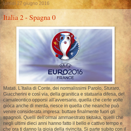
lunedì 27 giugno 2016
Italia 2 - Spagna 0
Matati. L'Italia di Conte, dei normalissimi Parolo, Sturaro,
Giaccherini e così via, della granitica e statuaria difesa, del
camaleontico opporsi all'avversario, quella che certe volte
gioca anche di merda, riesce in quella che neanche può
venire considerata impresa: buttare finalmente fuori gli
spagnoli. Quelli dell'ormai ammaestrato tikitaka, quelli che
negli ultimi dieci anni hanno fatto il bello e cattivo tempo e
che ora ti danno la gioia della rivincita. Si parte subito con il