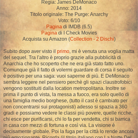
Regia: James DeMonaco
Anno: 2014
Titolo originale: The Purge: Anarchy
Voto: 6/10
Pagina
di IMDB (6.5)
Pagina
di I Check Movies
Acquista su Amazon (
Collection - 2 Dischi
)
Subito dopo aver visto il
primo
, mi è venuta una voglia matta
del sequel. Tra l'altro è proprio grazie alla pubblicità di
Anarchia che ho scoperto che ne era già stato fatto uno.
Comunque già il fatto di volermi guardare di corsa il seguito
è positivo per una saga: vuoi saperne di più. E DeMonaco
sembra leggere nel pensiero perchè gli spazi claustrofobici
vengono sostituiti dalla location metropolitana. Inoltre se
prima il punto di vista, la messa a fuoco, era solo quello di
una famiglia medio borghese, (tutto il cast è cambiato per
non concentrarsi sui protagonisti) adesso si spazia a 360
gradi e possiamo vedere le classi più povere, quelle ricche,
chi esce per purificarsi, chi lo fa per vendetta, chi si barrica
in casa con mezzi di fortuna e così via. La visione è
decisamente globale. Poi la fuga per la città lo rende ancora
più emozionante. Ricorda (il titolo italiano con La Notte Del