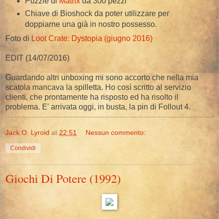
Puzzle di
Matrix
da 300 pezzi
Chiave di Bioshock da poter utilizzare per
doppiarne una già in nostro possesso.
Foto di
Loot Crate: Dystopia (giugno 2016)
EDIT (14/07/2016)
Guardando altri unboxing mi sono accorto che nella mia
scatola mancava la spilletta. Ho così scritto al servizio
clienti, che prontamente ha risposto ed ha risolto il
problema. E' arrivata oggi, in busta, la pin di Follout 4.
Jack O. Lyroid
at
22:51
Nessun commento:
Condividi
Giochi Di Potere (1992)