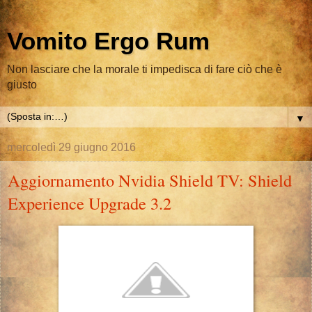
Vomito Ergo Rum
Non lasciare che la morale ti impedisca di fare ciò che è
giusto
▼
mercoledì 29 giugno 2016
Aggiornamento Nvidia Shield TV: Shield
Experience Upgrade 3.2