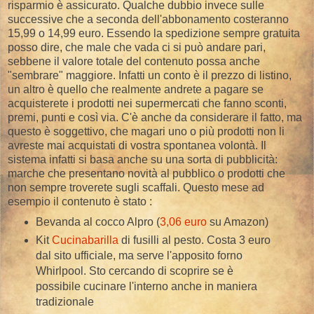
risparmio è assicurato. Qualche dubbio invece sulle
successive che a seconda dell'abbonamento costeranno
15,99 o 14,99 euro. Essendo la spedizione sempre gratuita
posso dire, che male che vada ci si può andare pari,
sebbene il valore totale del contenuto possa anche
"sembrare" maggiore. Infatti un conto è il prezzo di listino,
un altro è quello che realmente andrete a pagare se
acquisterete i prodotti nei supermercati che fanno sconti,
premi, punti e così via. C'è anche da considerare il fatto, ma
questo è soggettivo, che magari uno o più prodotti non li
avreste mai acquistati di vostra spontanea volontà. Il
sistema infatti si basa anche su una sorta di pubblicità:
marche che presentano novità al pubblico o prodotti che
non sempre troverete sugli scaffali. Questo mese ad
esempio il contenuto è stato :
Bevanda al cocco Alpro (
3,06 euro
su Amazon)
Kit
Cucinabarilla
di fusilli al pesto. Costa 3 euro
dal sito ufficiale, ma serve l'apposito forno
Whirlpool. Sto cercando di scoprire se è
possibile cucinare l'interno anche in maniera
tradizionale