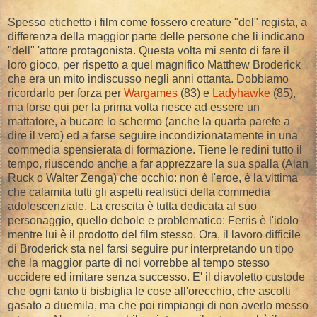
Spesso etichetto i film come fossero creature "del" regista, a
differenza della maggior parte delle persone che li indicano
"dell" 'attore protagonista. Questa volta mi sento di fare il
loro gioco, per rispetto a quel magnifico Matthew Broderick
che era un mito indiscusso negli anni ottanta. Dobbiamo
ricordarlo per forza per
Wargames
(83) e
Ladyhawke
(85),
ma forse qui per la prima volta riesce ad essere un
mattatore, a bucare lo schermo (anche la quarta parete a
dire il vero) ed a farse seguire incondizionatamente in una
commedia spensierata di formazione. Tiene le redini tutto il
tempo, riuscendo anche a far apprezzare la sua spalla (Alan
Ruck o Walter Zenga) che occhio: non è l'eroe, è la vittima
che calamita tutti gli aspetti realistici della commedia
adolescenziale. La crescita è tutta dedicata al suo
personaggio, quello debole e problematico: Ferris è l'idolo
mentre lui è il prodotto del film stesso. Ora, il lavoro difficile
di Broderick sta nel farsi seguire pur interpretando un tipo
che la maggior parte di noi vorrebbe al tempo stesso
uccidere ed imitare senza successo. E' il diavoletto custode
che ogni tanto ti bisbiglia le cose all'orecchio, che ascolti
gasato a duemila, ma che poi rimpiangi di non averlo messo