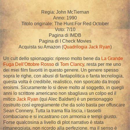
Regia: John McTiernan
Anno: 1990
Titolo originale: The Hunt For Red October
Voto: 7/10
Pagina di IMDB
Pagina di I Check Movies
Acquista su Amazon (
Quadrilogia Jack Ryan
)
Un cult dello spionaggio: ripreso molto bene da
La Grande
Fuga Dell'Ottobre Rosso
di
Tom Clancy
, resta per me uno
dei miei film favoriti in questo genere. Un genere spesso
sopra le righe, con abusi di fantapolitica o fanta tecnologia,
questa volta è credibile, realistico, non sporcato da troppi
eroismi. Sicuramente lo si deve molto al soggetto, in quegli
anni lo scrittore americano non sbagliava un colpo ed il
mitico
Jack Ryan
(qui Alec Baldwn) è un personaggio
costruito così egregiamente che da solo basta per offuscare
Sean Connery. Tutta la trama fila liscia, i tasselli
combaciano e si incastrano con armonia e tempi giusto.
Forse qualcosina a livello di plot narrativo è stata
rimaneggiata, non ricordo alla perfezione, ma il senso è