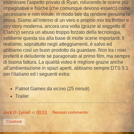
esaminare l'aspetto privato di Ryan, riducendo le scene più
impegnative e fisiche (che comunque devono esserci) come
necessarie e non volute, in modo tale da rendere genuina la
prova. Siamo all'interno di un vero e proprio mix tra thriller e
spy story moderna, ancora una volta (grazie al soggetto di
Clancy) senza un abuso troppo forzato della tecnologia,
sebbene questa sia alla base di molte scene importanti. Il
realismo, soprattutto negli atteggiamenti, è salvo ed
abbiamo così un buon prodotto da guardare. Non tra i miei
preferiti e deludente se paragonato al primo film, ma sempre
di buona fattura. La qualità video è migliore grazie anche
all'ambientazione in spazi aperti, abbiamo sempre DTS 5.1
per l'italiano ed i seguenti extra:
Patriot Games da vicino (25 minuti)
Trailer
Jack O. Lyroid
at
00:03
Nessun commento:
Condividi