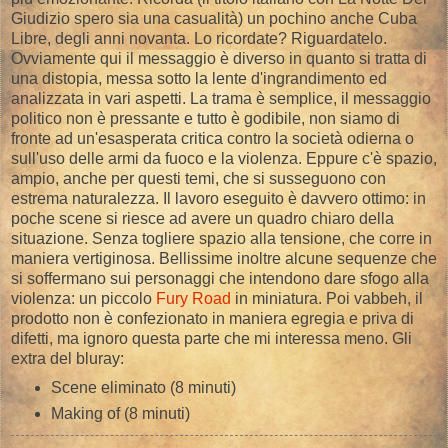
Giudizio spero sia una casualità) un pochino anche Cuba
Libre, degli anni novanta. Lo ricordate? Riguardatelo.
Ovviamente qui il messaggio è diverso in quanto si tratta di
una distopia, messa sotto la lente d'ingrandimento ed
analizzata in vari aspetti. La trama è semplice, il messaggio
politico non è pressante e tutto è godibile, non siamo di
fronte ad un'esasperata critica contro la società odierna o
sull'uso delle armi da fuoco e la violenza. Eppure c'è spazio,
ampio, anche per questi temi, che si susseguono con
estrema naturalezza. Il lavoro eseguito è davvero ottimo: in
poche scene si riesce ad avere un quadro chiaro della
situazione. Senza togliere spazio alla tensione, che corre in
maniera vertiginosa. Bellissime inoltre alcune sequenze che
si soffermano sui personaggi che intendono dare sfogo alla
violenza: un piccolo
Fury Road
in miniatura. Poi vabbeh, il
prodotto non è confezionato in maniera egregia e priva di
difetti, ma ignoro questa parte che mi interessa meno. Gli
extra del bluray:
Scene eliminato (8 minuti)
Making of (8 minuti)