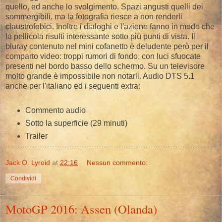
quello, ed anche lo svolgimento. Spazi angusti quelli dei
sommergibili, ma la fotografia riesce a non renderli
claustrofobici. Inoltre i dialoghi e l'azione fanno in modo che
la pellicola risulti interessante sotto più punti di vista. Il
bluray contenuto nel mini cofanetto è deludente però per il
comparto video: troppi rumori di fondo, con luci sfuocate
presenti nel bordo basso dello schermo. Su un televisore
molto grande è impossibile non notarli. Audio DTS 5.1
anche per l'italiano ed i seguenti extra:
Commento audio
Sotto la superficie (29 minuti)
Trailer
Jack O. Lyroid
at
22:16
Nessun commento:
Condividi
MotoGP 2016: Assen (Olanda)