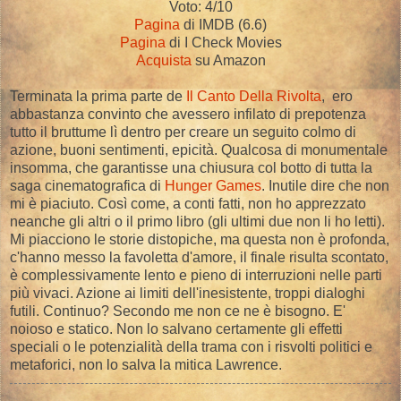
Voto: 4/10
Pagina
di IMDB (6.6)
Pagina
di I Check Movies
Acquista
su Amazon
Terminata la prima parte de
Il Canto Della Rivolta
, ero
abbastanza convinto che avessero infilato di prepotenza
tutto il bruttume lì dentro per creare un seguito colmo di
azione, buoni sentimenti, epicità. Qualcosa di monumentale
insomma, che garantisse una chiusura col botto di tutta la
saga cinematografica di
Hunger Games
. Inutile dire che non
mi è piaciuto. Così come, a conti fatti, non ho apprezzato
neanche gli altri o il primo libro (gli ultimi due non li ho letti).
Mi piacciono le storie distopiche, ma questa non è profonda,
c'hanno messo la favoletta d'amore, il finale risulta scontato,
è complessivamente lento e pieno di interruzioni nelle parti
più vivaci. Azione ai limiti dell'inesistente, troppi dialoghi
futili. Continuo? Secondo me non ce ne è bisogno. E'
noioso e statico. Non lo salvano certamente gli effetti
speciali o le potenzialità della trama con i risvolti politici e
metaforici, non lo salva la mitica Lawrence.