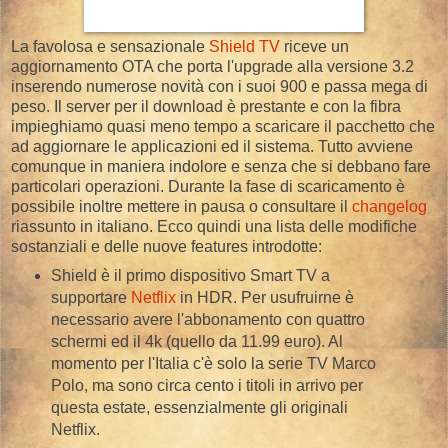
La favolosa e sensazionale
Shield TV
riceve un
aggiornamento OTA che porta l'upgrade alla versione 3.2
inserendo numerose novità con i suoi 900 e passa mega di
peso. Il server per il download è prestante e con la fibra
impieghiamo quasi meno tempo a scaricare il pacchetto che
ad aggiornare le applicazioni ed il sistema. Tutto avviene
comunque in maniera indolore e senza che si debbano fare
particolari operazioni. Durante la fase di scaricamento è
possibile inoltre mettere in pausa o consultare il
changelog
riassunto in italiano. Ecco quindi una lista delle modifiche
sostanziali e delle nuove features introdotte:
Shield è il primo dispositivo Smart TV a
supportare
Netflix
in HDR. Per usufruirne è
necessario avere l'abbonamento con quattro
schermi ed il 4k (quello da 11.99 euro). Al
momento per l'Italia c'è solo la serie TV Marco
Polo, ma sono circa cento i titoli in arrivo per
questa estate, essenzialmente gli originali
Netflix.