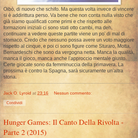
Oibò, di nuovo che schifo. Ma questa volta invece di vincere
si è addirittura perso. Va bene che non conta nulla visto che
già siamo qualificati come primi e che rispetto alle
formazioni iniziali ci sono stati otto cambi, ma deh,
continuare a vedere queste partite viene un po' di mal di
stomaco. Credo che nessuno possa avere un voto maggiore
rispetto al cinque, e poi ci sono figure come Sturaro, Motta,
Bernardeschi che sono da vergogna netta. Manca la qualità,
manca il gioco, manca anche l'approccio mentale giusto.
Certe giocate sono da femminuccia della primavera. La
prossima è contro la Spagna, sarà sicuramente un'altra
storia.
Jack O. Lyroid
at
23:16
Nessun commento:
Condividi
Hunger Games: Il Canto Della Rivolta -
Parte 2 (2015)