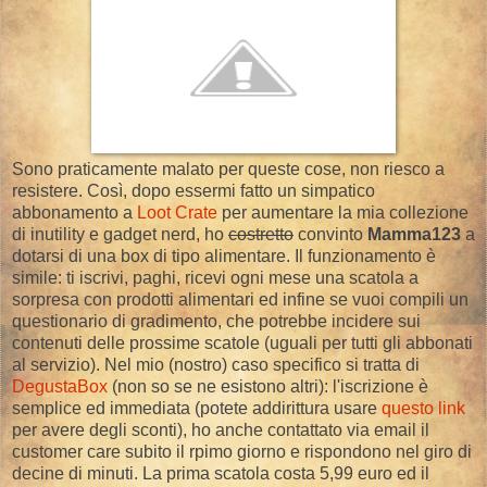
Sono praticamente malato per queste cose, non riesco a
resistere. Così, dopo essermi fatto un simpatico
abbonamento a
Loot Crate
per aumentare la mia collezione
di inutility e gadget nerd, ho
costretto
convinto
Mamma123
a
dotarsi di una box di tipo alimentare. Il funzionamento è
simile: ti iscrivi, paghi, ricevi ogni mese una scatola a
sorpresa con prodotti alimentari ed infine se vuoi compili un
questionario di gradimento, che potrebbe incidere sui
contenuti delle prossime scatole (uguali per tutti gli abbonati
al servizio). Nel mio (nostro) caso specifico si tratta di
DegustaBox
(non so se ne esistono altri): l'iscrizione è
semplice ed immediata (potete addirittura usare
questo link
per avere degli sconti), ho anche contattato via email il
customer care subito il rpimo giorno e rispondono nel giro di
decine di minuti. La prima scatola costa 5,99 euro ed il