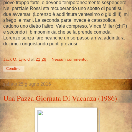
piove troppo forte, e devono temporaneamente sospendere.
Nel parziale Rossi sta recuperando uno sbotto di punti sui
due avversari (Lorenzo è addirittura ventesimo o giù di lì), mi
sfrego le mani. La seconda parte invece è catastrofica,
cadono uno dietro l'altro, Vale compreso. Vince Miller (chi?)
e secondo il bimbominkia che se la prende comoda.
Lorenzo senza fare neanche un sorpasso arriva addirittura
decimo conquistando punti preziosi.
Jack O. Lyroid
at
21:28
Nessun commento:
Condividi
sabato 25 giugno 2016
Una Pazza Giornata Di Vacanza (1986)