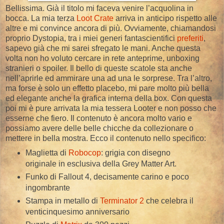
Bellissima. Già il titolo mi faceva venire l’acquolina in
bocca. La mia terza
Loot Crate
arriva in anticipo rispetto alle
altre e mi convince ancora di più. Ovviamente, chiamandosi
proprio Dystopia, tra i miei generi fantascientifici
preferiti
,
sapevo già che mi sarei sfregato le mani. Anche questa
volta non ho voluto cercare in rete anteprime, unboxing
stranieri o spoiler. Il bello di queste scatole sta anche
nell’aprirle ed ammirare una ad una le sorprese. Tra l’altro,
ma forse è solo un effetto placebo, mi pare molto più bella
ed elegante anche la grafica interna della box. Con questa
poi mi è pure arrivata la mia tessera Looter e non posso che
esserne che fiero. Il contenuto è ancora molto vario e
possiamo avere delle belle chicche da collezionare o
mettere in bella mostra. Ecco il contenuto nello specifico:
Maglietta di
Robocop
: grigia con disegno
originale in esclusiva della Grey Matter Art.
Funko di Fallout 4, decisamente carino e poco
ingombrante
Stampa in metallo di
Terminator 2
che celebra il
venticinquesimo anniversario