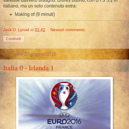
sarebbe davvero bisogno. Blurey buono, con DTS 5.1 in
italiano, ma un solo contenuto extra:
Making of (9 minuti)
Jack O. Lyroid
at
01:42
Nessun commento:
Condividi
mercoledì 22 giugno 2016
Italia 0 - Irlanda 1