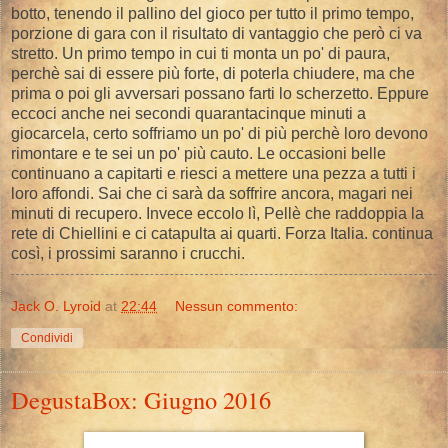
botto, tenendo il pallino del gioco per tutto il primo tempo,
porzione di gara con il risultato di vantaggio che però ci va
stretto. Un primo tempo in cui ti monta un po' di paura,
perchè sai di essere più forte, di poterla chiudere, ma che
prima o poi gli avversari possano farti lo scherzetto. Eppure
eccoci anche nei secondi quarantacinque minuti a
giocarcela, certo soffriamo un po' di più perchè loro devono
rimontare e te sei un po' più cauto. Le occasioni belle
continuano a capitarti e riesci a mettere una pezza a tutti i
loro affondi. Sai che ci sarà da soffrire ancora, magari nei
minuti di recupero. Invece eccolo lì, Pellè che raddoppia la
rete di Chiellini e ci catapulta ai quarti. Forza Italia. continua
così, i prossimi saranno i crucchi.
Jack O. Lyroid
at
22:44
Nessun commento:
Condividi
DegustaBox: Giugno 2016