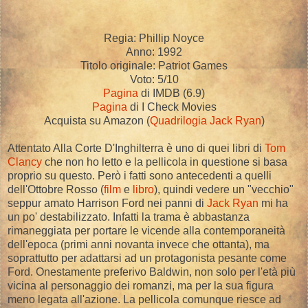
Regia: Phillip Noyce
Anno: 1992
Titolo originale: Patriot Games
Voto: 5/10
Pagina
di IMDB (6.9)
Pagina
di I Check Movies
Acquista su Amazon (
Quadrilogia Jack Ryan
)
Attentato Alla Corte D'Inghilterra è uno di quei libri di
Tom
Clancy
che non ho letto e la pellicola in questione si basa
proprio su questo. Però i fatti sono antecedenti a quelli
dell'Ottobre Rosso (
film
e
libro
), quindi vedere un "vecchio"
seppur amato Harrison Ford nei panni di
Jack Ryan
mi ha
un po' destabilizzato. Infatti la trama è abbastanza
rimaneggiata per portare le vicende alla contemporaneità
dell'epoca (primi anni novanta invece che ottanta), ma
soprattutto per adattarsi ad un protagonista pesante come
Ford. Onestamente preferivo Baldwin, non solo per l'età più
vicina al personaggio dei romanzi, ma per la sua figura
meno legata all'azione. La pellicola comunque riesce ad