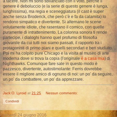
a tacere. Non mi sono sbilanciato con il voto, perchè il
genere è deboluccio (e la serie di questo genere è lunga,
lunghissima), ma regia e sceneggiatura (il cast è super
anche senza Broderick, che però c'è e fa da calamita) lo
rendono simpatico e divertente. Si alternano le scene
volutamente idiote, che rasentano il comico, con quelle
puramente di intrattenimento. La colonna sonora ti rende
partecipe, i dialoghi hanno quel profumo di filosofia
giovanile da cui tutti noi siamo passati, il rapporto tra i
protagonisti di primo piani e quelli secondari e ben studiato.
Poi mi ha colpito pure Chicago e la visita al museo di arte
moderna dove si trova la copia (l'originale
è a casa mia
) di
Nighthawks. Comunque fare sale in questo modo è
pazzesco, divertente, autostimolante: Ferris dovrebbe
essere il migliore amico di ognuno di noi: un po' da seguire,
un po' da combattere, un po' da apprezzare.
Jack O. Lyroid
at
21:25
Nessun commento:
Condividi
venerdì 24 giugno 2016