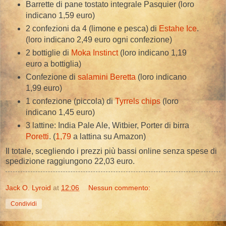
Barrette di pane tostato integrale Pasquier (loro
indicano 1,59 euro)
2 confezioni da 4 (limone e pesca) di
Estahe Ice
.
(loro indicano 2,49 euro ogni confezione)
2 bottiglie di
Moka Instinct
(loro indicano 1,19
euro a bottiglia)
Confezione di
salamini Beretta
(loro indicano
1,99 euro)
1 confezione (piccola) di
Tyrrels chips
(loro
indicano 1,45 euro)
3 lattine: India Pale Ale, Witbier, Porter di birra
Poretti
. (
1,79
a lattina su Amazon)
Il totale, scegliendo i prezzi più bassi online senza spese di
spedizione raggiungono 22,03 euro.
Jack O. Lyroid
at
12:06
Nessun commento:
Condividi