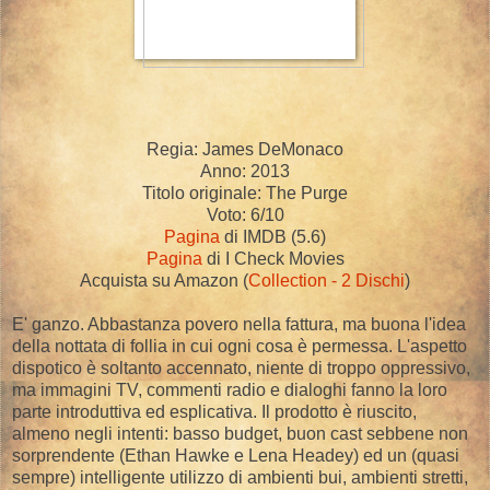
Regia: James DeMonaco
Anno: 2013
Titolo originale: The Purge
Voto: 6/10
Pagina
di IMDB (5.6)
Pagina
di I Check Movies
Acquista su Amazon (
Collection - 2 Dischi
)
E' ganzo. Abbastanza povero nella fattura, ma buona l'idea
della nottata di follia in cui ogni cosa è permessa. L'aspetto
dispotico è soltanto accennato, niente di troppo oppressivo,
ma immagini TV, commenti radio e dialoghi fanno la loro
parte introduttiva ed esplicativa. Il prodotto è riuscito,
almeno negli intenti: basso budget, buon cast sebbene non
sorprendente (Ethan Hawke e Lena Headey) ed un (quasi
sempre) intelligente utilizzo di ambienti bui, ambienti stretti,