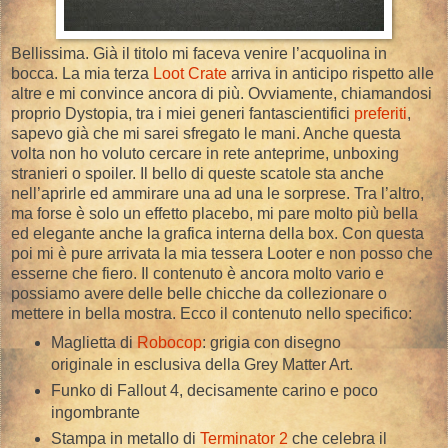
Bellissima. Già il titolo mi faceva venire l’acquolina in
bocca. La mia terza
Loot Crate
arriva in anticipo rispetto alle
altre e mi convince ancora di più. Ovviamente, chiamandosi
proprio Dystopia, tra i miei generi fantascientifici
preferiti
,
sapevo già che mi sarei sfregato le mani. Anche questa
volta non ho voluto cercare in rete anteprime, unboxing
stranieri o spoiler. Il bello di queste scatole sta anche
nell’aprirle ed ammirare una ad una le sorprese. Tra l’altro,
ma forse è solo un effetto placebo, mi pare molto più bella
ed elegante anche la grafica interna della box. Con questa
poi mi è pure arrivata la mia tessera Looter e non posso che
esserne che fiero. Il contenuto è ancora molto vario e
possiamo avere delle belle chicche da collezionare o
mettere in bella mostra. Ecco il contenuto nello specifico:
Maglietta di
Robocop
: grigia con disegno
originale in esclusiva della Grey Matter Art.
Funko di Fallout 4, decisamente carino e poco
ingombrante
Stampa in metallo di
Terminator 2
che celebra il