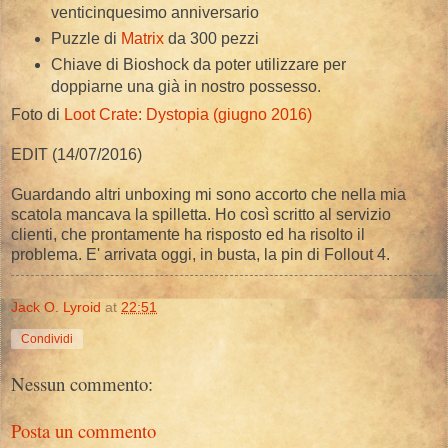
venticinquesimo anniversario
Puzzle di
Matrix
da 300 pezzi
Chiave di Bioshock da poter utilizzare per
doppiarne una già in nostro possesso.
Foto di
Loot Crate: Dystopia (giugno 2016)
EDIT (14/07/2016)
Guardando altri unboxing mi sono accorto che nella mia
scatola mancava la spilletta. Ho così scritto al servizio
clienti, che prontamente ha risposto ed ha risolto il
problema. E' arrivata oggi, in busta, la pin di Follout 4.
Jack O. Lyroid
at
22:51
Condividi
Nessun commento:
Posta un commento