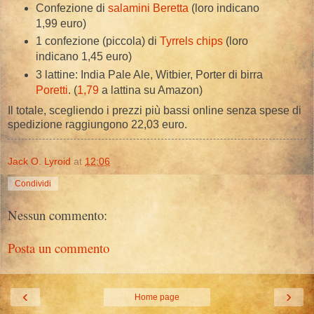
Confezione di
salamini Beretta
(loro indicano
1,99 euro)
1 confezione (piccola) di
Tyrrels chips
(loro
indicano 1,45 euro)
3 lattine: India Pale Ale, Witbier, Porter di birra
Poretti
. (
1,79
a lattina su Amazon)
Il totale, scegliendo i prezzi più bassi online senza spese di
spedizione raggiungono 22,03 euro.
Jack O. Lyroid
at
12:06
Condividi
Nessun commento:
Posta un commento
‹
›
Home page