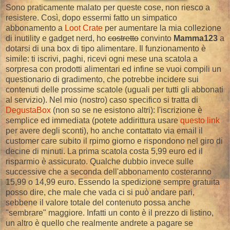
Sono praticamente malato per queste cose, non riesco a
resistere. Così, dopo essermi fatto un simpatico
abbonamento a
Loot Crate
per aumentare la mia collezione
di inutility e gadget nerd, ho
costretto
convinto
Mamma123
a
dotarsi di una box di tipo alimentare. Il funzionamento è
simile: ti iscrivi, paghi, ricevi ogni mese una scatola a
sorpresa con prodotti alimentari ed infine se vuoi compili un
questionario di gradimento, che potrebbe incidere sui
contenuti delle prossime scatole (uguali per tutti gli abbonati
al servizio). Nel mio (nostro) caso specifico si tratta di
DegustaBox
(non so se ne esistono altri): l'iscrizione è
semplice ed immediata (potete addirittura usare
questo link
per avere degli sconti), ho anche contattato via email il
customer care subito il rpimo giorno e rispondono nel giro di
decine di minuti. La prima scatola costa 5,99 euro ed il
risparmio è assicurato. Qualche dubbio invece sulle
successive che a seconda dell'abbonamento costeranno
15,99 o 14,99 euro. Essendo la spedizione sempre gratuita
posso dire, che male che vada ci si può andare pari,
sebbene il valore totale del contenuto possa anche
"sembrare" maggiore. Infatti un conto è il prezzo di listino,
un altro è quello che realmente andrete a pagare se