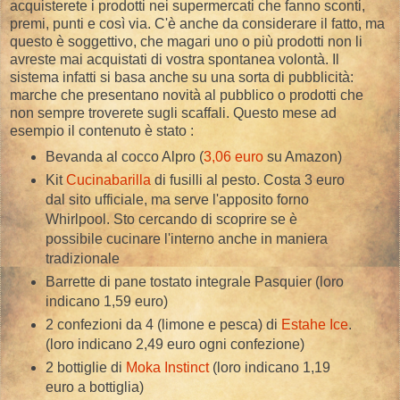
acquisterete i prodotti nei supermercati che fanno sconti,
premi, punti e così via. C'è anche da considerare il fatto, ma
questo è soggettivo, che magari uno o più prodotti non li
avreste mai acquistati di vostra spontanea volontà. Il
sistema infatti si basa anche su una sorta di pubblicità:
marche che presentano novità al pubblico o prodotti che
non sempre troverete sugli scaffali. Questo mese ad
esempio il contenuto è stato :
Bevanda al cocco Alpro (
3,06 euro
su Amazon)
Kit
Cucinabarilla
di fusilli al pesto. Costa 3 euro
dal sito ufficiale, ma serve l'apposito forno
Whirlpool. Sto cercando di scoprire se è
possibile cucinare l'interno anche in maniera
tradizionale
Barrette di pane tostato integrale Pasquier (loro
indicano 1,59 euro)
2 confezioni da 4 (limone e pesca) di
Estahe Ice
.
(loro indicano 2,49 euro ogni confezione)
2 bottiglie di
Moka Instinct
(loro indicano 1,19
euro a bottiglia)