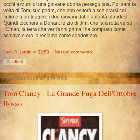
occhi azzurri di una giovane donna perseguitata. Poi sarà la
volta di Tom, suo padre, che non esiterà a schierarsi col
figlio e a proteggere i due giovani dalle autorità olandesi.
Quindi toccherà a Dorian, lo zio di Jim, che farà rotta verso
l'Oman, la terra che vent'anni prima l'ha comprato come
schiavo e ora lo reclama come condottiero.
Jack O. Lyroid
at
22:50
Nessun commento:
Condividi
mercoledì 23 settembre 2009
Tom Clancy - La Grande Fuga Dell'Ottobre
Rosso