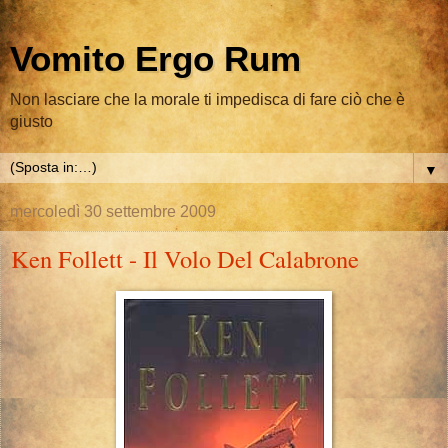
Vomito Ergo Rum
Non lasciare che la morale ti impedisca di fare ciò che è
giusto
▼
mercoledì 30 settembre 2009
Ken Follett - Il Volo Del Calabrone