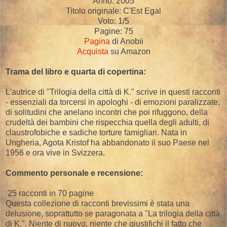
Anno: 2005
Titolo originale: C'Est Egal
Voto: 1/5
Pagine: 75
Pagina
di Anobii
Acquista
su Amazon
Trama del libro e quarta di copertina:
L'autrice di "Trilogia della città di K." scrive in questi racconti
- essenziali da torcersi in apologhi - di emozioni paralizzate,
di solitudini che anelano incontri che poi rifuggono, della
crudeltà dei bambini che rispecchia quella degli adulti, di
claustrofobiche e sadiche torture famigliari. Nata in
Ungheria, Agota Kristof ha abbandonato il suo Paese nel
1956 e ora vive in Svizzera.
Commento personale e recensione:
25 racconti in 70 pagine
Questa collezione di racconti brevissimi è stata una
delusione, soprattutto se paragonata a "La trilogia della città
di K.". Niente di nuovo, niente che giustifichi il fatto che