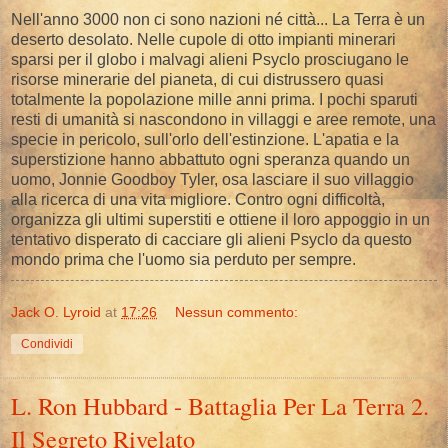
Nell'anno 3000 non ci sono nazioni né città... La Terra è un
deserto desolato. Nelle cupole di otto impianti minerari
sparsi per il globo i malvagi alieni Psyclo prosciugano le
risorse minerarie del pianeta, di cui distrussero quasi
totalmente la popolazione mille anni prima. I pochi sparuti
resti di umanità si nascondono in villaggi e aree remote, una
specie in pericolo, sull'orlo dell'estinzione. L'apatia e la
superstizione hanno abbattuto ogni speranza quando un
uomo, Jonnie Goodboy Tyler, osa lasciare il suo villaggio
alla ricerca di una vita migliore. Contro ogni difficoltà,
organizza gli ultimi superstiti e ottiene il loro appoggio in un
tentativo disperato di cacciare gli alieni Psyclo da questo
mondo prima che l'uomo sia perduto per sempre.
Jack O. Lyroid
at
17:26
Nessun commento:
Condividi
L. Ron Hubbard - Battaglia Per La Terra 2.
Il Segreto Rivelato