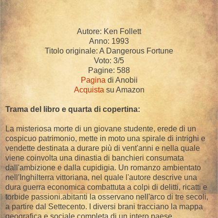
Autore: Ken Follett
Anno: 1993
Titolo originale: A Dangerous Fortune
Voto: 3/5
Pagine: 588
Pagina
di Anobii
Acquista
su Amazon
Trama del libro e quarta di copertina:
La misteriosa morte di un giovane studente, erede di un
cospicuo patrimonio, mette in moto una spirale di intrighi e
vendette destinata a durare più di vent'anni e nella quale
viene coinvolta una dinastia di banchieri consumata
dall'ambizione e dalla cupidigia. Un romanzo ambientato
nell'Inghilterra vittoriana, nel quale l'autore descrive una
dura guerra economica combattuta a colpi di delitti, ricatti e
torbide passioni.abitanti la osservano nell'arco di tre secoli,
a partire dal Settecento. I diversi brani tracciano la mappa
geografica e sociale completa di un intero paese,