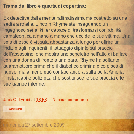
Trama del libro e quarta di copertina:
Ex detective dalla mente raffinatissima ma costretto su una
sedia a rotelle, Lincoln Rhyme sta inseguendo un
ingegnoso serial killer capace di trasformarsi con abilità
camaleontica a mano a mano che uccide le sue vittime. Una
sola di esse è vissuta abbastanza a lungo per offrire un
indizio agli inquirenti: il tatuaggio dipinto sul braccio
dell'assassino, che mostra uno scheletro nell'atto di ballare
con una donna di fronte a una bara. Rhyme ha soltanto
quarantott'ore prima che il diabolico criminale colpisca di
nuovo, ma almeno può contare ancora sulla bella Amelia,
l'instancabile poliziotta che sostituisce le sue braccia e le
sue gambe inferme.
Jack O. Lyroid
at
16:58
Nessun commento:
Condividi
domenica 27 settembre 2009