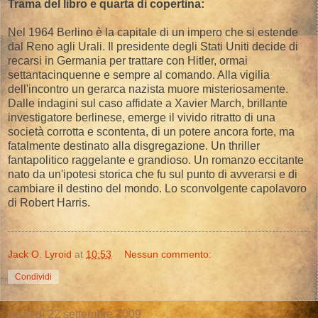
Trama del libro e quarta di copertina:
Nel 1964 Berlino è la capitale di un impero che si estende
dal Reno agli Urali. Il presidente degli Stati Uniti decide di
recarsi in Germania per trattare con Hitler, ormai
settantacinquenne e sempre al comando. Alla vigilia
dell'incontro un gerarca nazista muore misteriosamente.
Dalle indagini sul caso affidate a Xavier March, brillante
investigatore berlinese, emerge il vivido ritratto di una
società corrotta e scontenta, di un potere ancora forte, ma
fatalmente destinato alla disgregazione. Un thriller
fantapolitico raggelante e grandioso. Un romanzo eccitante
nato da un'ipotesi storica che fu sul punto di avverarsi e di
cambiare il destino del mondo. Lo sconvolgente capolavoro
di Robert Harris.
Jack O. Lyroid
at
10:53
Nessun commento:
Condividi
martedì 22 settembre 2009