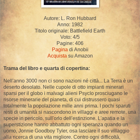
Autore: L. Ron Hubbard
Anno: 1982
Titolo originale: Battlefield Earth
Voto: 4/5
Pagine: 406
Pagina
di Anobii
Acquista
su Amazon
Trama del libro e quarta di copertina:
Nell'anno 3000 non ci sono nazioni né città... La Terra è un
deserto desolato. Nelle cupole di otto impianti minerari
sparsi per il globo i malvagi alieni Psyclo prosciugano le
risorse minerarie del pianeta, di cui distrussero quasi
totalmente la popolazione mille anni prima. I pochi sparuti
resti di umanità si nascondono in villaggi e aree remote, una
specie in pericolo, sull'orlo dell'estinzione. L'apatia e la
superstizione hanno abbattuto ogni speranza quando un
uomo, Jonnie Goodboy Tyler, osa lasciare il suo villaggio
alla ricerca di una vita migliore. Contro ogni difficoltà,