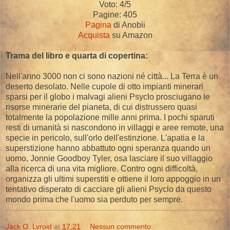
Voto: 4/5
Pagine: 405
Pagina
di Anobii
Acquista
su Amazon
Trama del libro e quarta di copertina:
Nell'anno 3000 non ci sono nazioni né città... La Terra è un
deserto desolato. Nelle cupole di otto impianti minerari
sparsi per il globo i malvagi alieni Psyclo prosciugano le
risorse minerarie del pianeta, di cui distrussero quasi
totalmente la popolazione mille anni prima. I pochi sparuti
resti di umanità si nascondono in villaggi e aree remote, una
specie in pericolo, sull'orlo dell'estinzione. L'apatia e la
superstizione hanno abbattuto ogni speranza quando un
uomo, Jonnie Goodboy Tyler, osa lasciare il suo villaggio
alla ricerca di una vita migliore. Contro ogni difficoltà,
organizza gli ultimi superstiti e ottiene il loro appoggio in un
tentativo disperato di cacciare gli alieni Psyclo da questo
mondo prima che l'uomo sia perduto per sempre.
Jack O. Lyroid
at
17:21
Nessun commento: