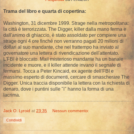
Trama del libro e quarta di copertina:
Washington, 31 dicembre 1999. Strage nella metropolitana:
la città è terrorizzata. The Digger, killer dalla mano ferma e
dall'animo di ghiaccio, è stato assoldato per compiere una
strage ogni 4 ore finché non verranno pagati 20 milioni di
dollari al suo mandante, che nel frattempo ha inviato al
governatore una lettera di rivendicazione dell'attentato.
L'FBI è bloccato. Mail misterioso mandante ha un banale
incidente e muore, e il killer attende invano il segnale di
fermarsi. Tocca a Peter Kincaid, ex agente dell'FBI e
massimo esperto di documenti, cercare di smascherare The
Digger. Unica traccia disponibile la lettera con la richiesta di
denaro, dove i puntini sulle "i" hanno la forma di una
lacrima.
Jack O. Lyroid
at
23:35
Nessun commento:
Condividi