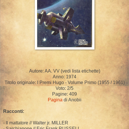
Autore: AA. VV (vedi lista etichette)
Anno: 1974
Titolo originale: I Premi Hugo - Volume Primo (1955 / 1961)
Voto: 2/5
Pagine: 409
Pagina
di Anobii
Racconti:
- Il mattatore // Walter jr. MILLER
- Sarchiapone // Eric Frank RUSSELL