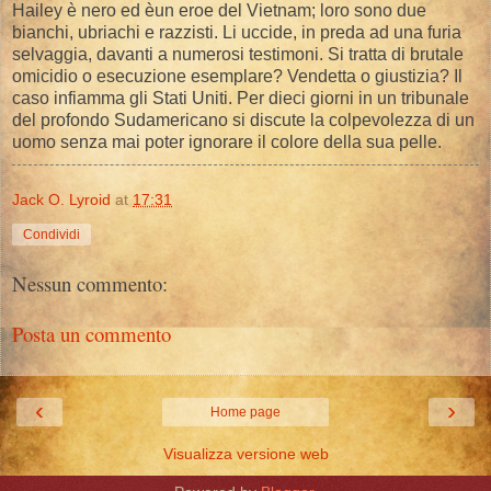
Hailey è nero ed èun eroe del Vietnam; loro sono due
bianchi, ubriachi e razzisti. Li uccide, in preda ad una furia
selvaggia, davanti a numerosi testimoni. Si tratta di brutale
omicidio o esecuzione esemplare? Vendetta o giustizia? Il
caso infiamma gli Stati Uniti. Per dieci giorni in un tribunale
del profondo Sudamericano si discute la colpevolezza di un
uomo senza mai poter ignorare il colore della sua pelle.
Jack O. Lyroid
at
17:31
Condividi
Nessun commento:
Posta un commento
‹
›
Home page
Visualizza versione web