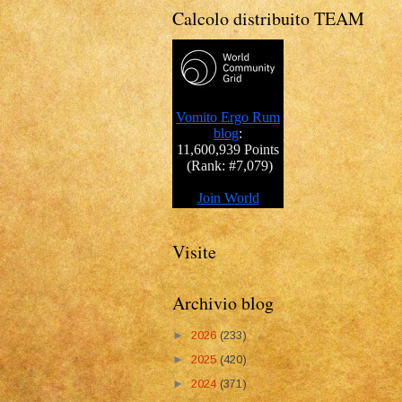
Calcolo distribuito TEAM
Visite
Archivio blog
►
2026
(233)
►
2025
(420)
►
2024
(371)