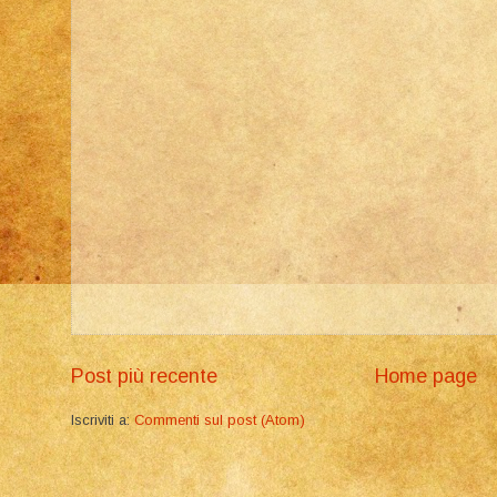
Post più recente
Home page
Iscriviti a:
Commenti sul post (Atom)