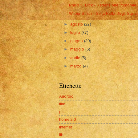
Philip K. Dick - Redenzione Immorale
Wilbur Smith - Sulla Rotta Degli Squal
►
agosto
(22)
►
luglio
(37)
►
giugno
(39)
►
maggio
(6)
►
aprile
(5)
►
marzo
(4)
Etichette
Android
film
gita
home 2.0
internet
libri