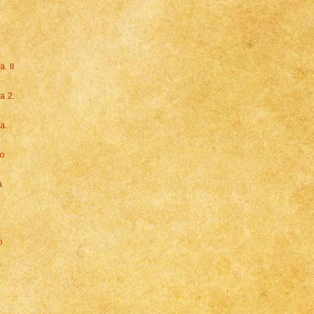
. Il
a 2.
a.
mo
a
o