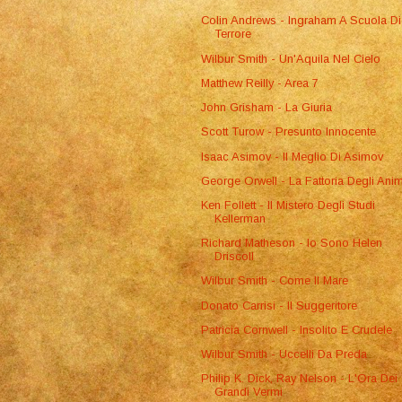
Colin Andrews - Ingraham A Scuola Di
Terrore
Wilbur Smith - Un'Aquila Nel Cielo
Matthew Reilly - Area 7
John Grisham - La Giuria
Scott Turow - Presunto Innocente
Isaac Asimov - Il Meglio Di Asimov
George Orwell - La Fattoria Degli Anim
Ken Follett - Il Mistero Degli Studi
Kellerman
Richard Matheson - Io Sono Helen
Driscoll
Wilbur Smith - Come Il Mare
Donato Carrisi - Il Suggeritore
Patricia Cornwell - Insolito E Crudele
Wilbur Smith - Uccelli Da Preda
Philip K. Dick, Ray Nelson - L'Ora Dei
Grandi Vermi