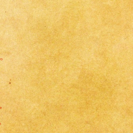
ro
e
o