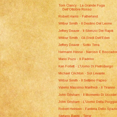
Tom Clancy - La Grande Fuga
Dell'Ottobre Rosso
Robert Harris - Fatherland
Wilbur Smith - Il Destino Del Leone
Jeffery Deaver - Il Silenzio Dei Rapiti
Wilbur Smith - Gli Eredi Dell'Eden
Jeffery Deaver - Sotto Terra
Hermann Hesse - Narciso E Boccado
Mario Puzo - Il Padrino
Ken Follett - L'Uomo Di Pietroburgo
Michael Crichton - Sol Levante
Wilbur Smith - Il Settimo Papiro
Valerio Massimo Manfredi - Il Tiranno
John Grisham - Il Momento Di Uccider
John Grisham - L'Uomo Della Pioggia
Robert Heinlein - Fanteria Dello Spazi
Stefano Benni - Terra!