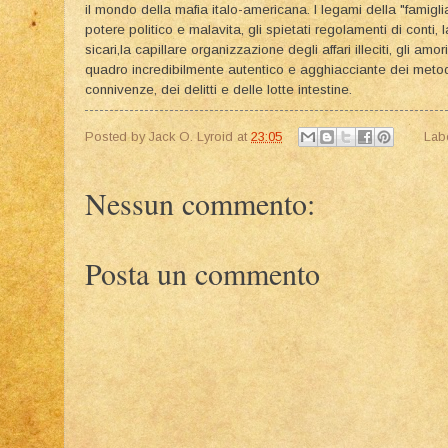
il mondo della mafia italo-americana. I legami della "famiglia",i
potere politico e malavita, gli spietati regolamenti di conti, 
sicari,la capillare organizzazione degli affari illeciti, gli amori
quadro incredibilmente autentico e agghiacciante dei metodi
connivenze, dei delitti e delle lotte intestine.
Posted by
Jack O. Lyroid
at
23:05
Lab
Nessun commento:
Posta un commento