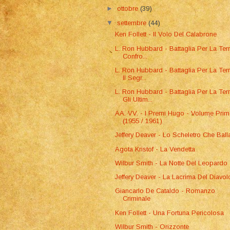
►
ottobre
(39)
▼
settembre
(44)
Ken Follett - Il Volo Del Calabrone
L. Ron Hubbard - Battaglia Per La Terra
Confro...
L. Ron Hubbard - Battaglia Per La Terr
Il Segr...
L. Ron Hubbard - Battaglia Per La Terr
Gli Ultim...
AA. VV. - I Premi Hugo - Volume Pri
(1955 / 1961)
Jeffery Deaver - Lo Scheletro Che Ball
Agota Kristof - La Vendetta
Wilbur Smith - La Notte Del Leopardo
Jeffery Deaver - La Lacrima Del Diavol
Giancarlo De Cataldo - Romanzo
Criminale
Ken Follett - Una Fortuna Pericolosa
Wilbur Smith - Orizzonte