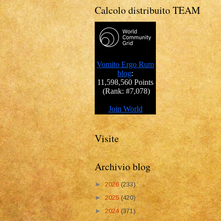
Calcolo distribuito TEAM
Visite
Archivio blog
►
2026
(233)
►
2025
(420)
►
2024
(371)