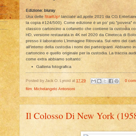
Edizione: bluray
Una delle
StartUp!
lanciate ad aprile 2021 da CG Entertainme
la copia #124/500). Come edizione è un po' più "povera" ri
classico cartoncino a cofanetto che contiene la custodia con 
HD, versione restaurata in 4K nel 2020 da Cineteca di Bolo
presso il laboratorio L’Immagine Ritrovata. Sul retro del ca
all'interno della custodia i nomi dei partecipanti. Abbiamo i
cartoncino e quello originale per la custodia. La traccia au
come extra abbiamo soltanto:
Galleria fotografica
Posted by
Jack O. Lyroid
at
17:29
0 com
film
,
Michelangelo Antonioni
Il Colosso Di New York (195