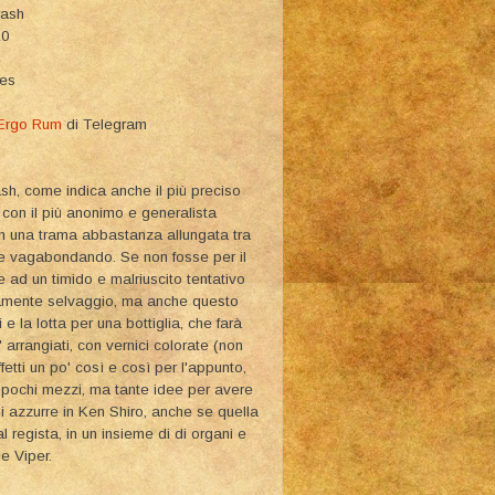
rash
10
ies
Ergo Rum
di Telegram
h, come indica anche il più preciso
i con il più anonimo e generalista
 con una trama abbastanza allungata tra
ate vagabondando. Se non fosse per il
 ad un timido e malriuscito tentativo
amente selvaggio, ma anche questo
 e la lotta per una bottiglia, che farà
' arrangiati, con vernici colorate (non
etti un po' così e così per l'appunto,
o pochi mezzi, ma tante idee per avere
ni azzurre in Ken Shiro, anche se quella
l regista, in un insieme di di organi e
le Viper.