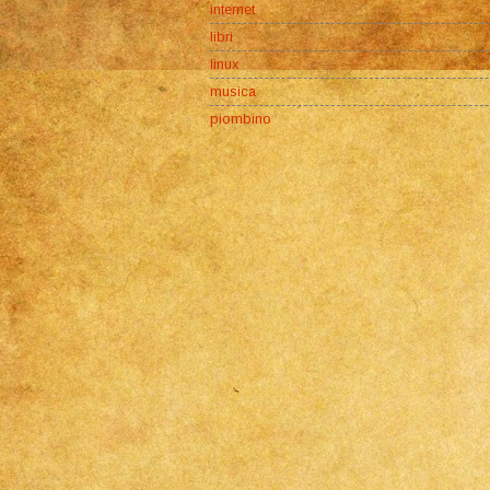
internet
libri
linux
musica
piombino