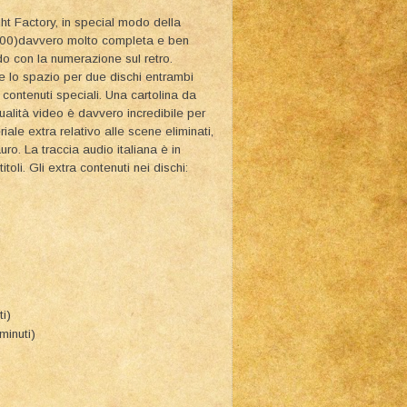
t Factory, in special modo della
1000)davvero molto completa e ben
do con la numerazione sul retro.
o e lo spazio per due dischi entrambi
 contenuti speciali. Una cartolina da
ualità video è davvero incredibile per
iale extra relativo alle scene eliminati,
uro. La traccia audio italiana è in
i. Gli extra contenuti nei dischi:
i)
inuti)