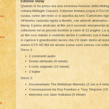
Edizione: bluray
Quando lo ho preso era una esclusiva Amazon della Midnigh
collana Midnight Classics. Edizione limitata (copia #701/
curata, come del resto ci si aspetta da loro. Cartoncino rigi
rme
All'interno custodia rigida a libretto, con artwork alternativ
bluray. Il primo dedicato al film ed il secondo interamente ai
collezione ed un piccolo booklet a colori di 22 pagine. La q
un film così datato e vedendo anche il confronto con il mater
aca
si capisce il grandissimo lavoro che c'è stato dietro al resta
stereo DTS HD MA ed alcune scene sono estese con sottotitol
Disco 1:
2 commenti audio
Scene eliminate (8 minuti)
Il corto originale (15 minuti)
2 trailer
Disco 2:
Documentario The Meltdown Memoirs (2 ore e 4 minut
Conversazione tra Roy Frumkes e Tony Timpone (19 m
Intervista con Jane Arakawa (9 minuti)
di