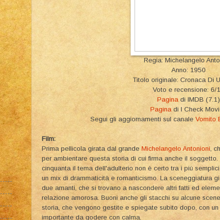
Regia: Michelangelo Anto
Anno: 1950
Titolo originale: Cronaca Di
Voto e recensione: 6/
Pagina
di IMDB (7.1)
Pagina
di I Check Mov
Segui gli aggiornamenti sul canale
Vomito 
Film:
Prima pellicola girata dal grande
Michelangelo Antonioni
, c
per ambientare questa storia di cui firma anche il soggetto.
cinquanta il tema dell'adulterio non è certo tra i più semplic
un mix di drammaticità e romanticismo. La sceneggiatura g
due amanti, che si trovano a nascondere altri fatti ed elemen
relazione amorosa. Buoni anche gli stacchi su alcune scene 
storia, che vengono gestite e spiegate subito dopo, con un
importante da godere con calma.