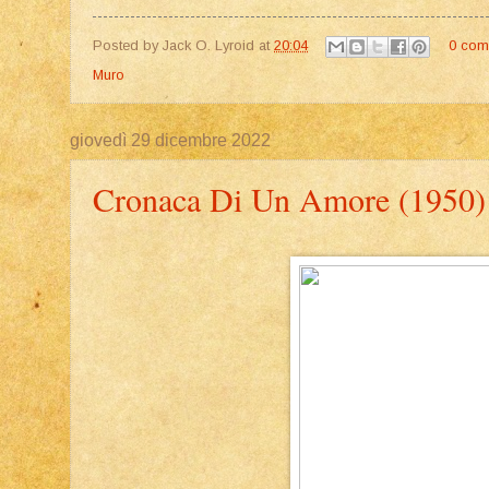
Posted by
Jack O. Lyroid
at
20:04
0 com
Muro
giovedì 29 dicembre 2022
Cronaca Di Un Amore (1950)