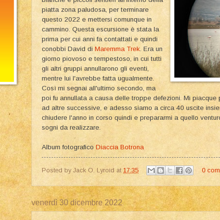
piatta zona paludosa, per terminare
questo 2022 e mettersi comunque in
cammino. Questa escursione è stata la
prima per cui anni fa contattati e quindi
conobbi David di
Maremma Trek
. Era un
giorno piovoso e tempestoso, in cui tutti
gli altri gruppi annullarono gli eventi,
mentre lui l'avrebbe fatta ugualmente.
Così mi segnai all'ultimo secondo, ma
poi fu annullata a causa delle troppe defezioni. Mi piacque
ad altre successive, e adesso siamo a circa 40 uscite ins
chiudere l'anno in corso quindi e prepararmi a quello ventu
sogni da realizzare.
Album fotografico
Diaccia Botrona
Posted by
Jack O. Lyroid
at
17:35
0 com
venerdì 30 dicembre 2022