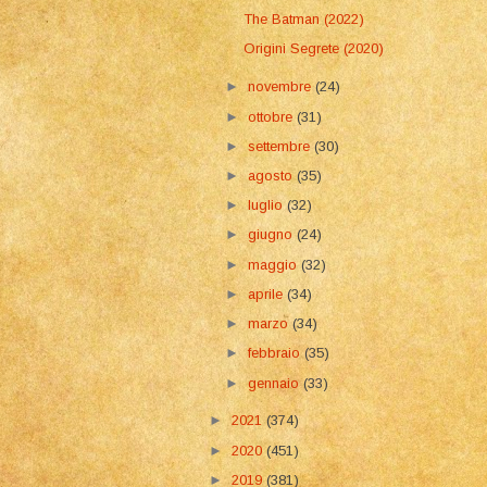
The Batman (2022)
Origini Segrete (2020)
►
novembre
(24)
►
ottobre
(31)
►
settembre
(30)
►
agosto
(35)
►
luglio
(32)
►
giugno
(24)
►
maggio
(32)
►
aprile
(34)
►
marzo
(34)
►
febbraio
(35)
►
gennaio
(33)
►
2021
(374)
►
2020
(451)
►
2019
(381)