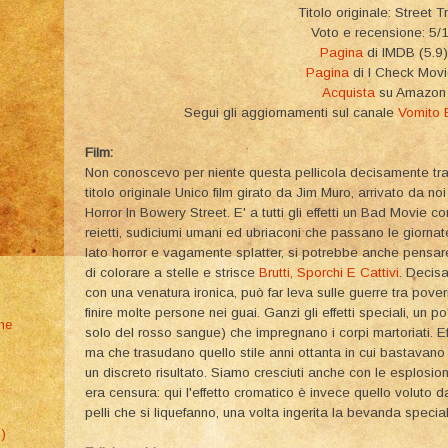
Titolo originale: Street T
Voto e recensione: 5/
Pagina
di IMDB (5.9)
Pagina
di I Check Mov
Acquista
su Amazon
Segui gli aggiornamenti sul canale
Vomito 
Film:
Non conoscevo per niente questa pellicola decisamente tras
titolo originale Unico film girato da Jim Muro, arrivato da no
Horror In Bowery Street. E' a tutti gli effetti un Bad Movie
reietti, sudiciumi umani ed ubriaconi che passano le giorn
lato horror e vagamente splatter, si potrebbe anche pensare
di colorare a stelle e strisce
Brutti, Sporchi E Cattivi
. Decis
con una venatura ironica, può far leva sulle guerre tra poveri
finire molte persone nei guai. Ganzi gli effetti speciali, un po
une
solo del rosso sangue) che impregnano i corpi martoriati. Eff
ma che trasudano quello stile anni ottanta in cui bastavan
un discreto risultato. Siamo cresciuti anche con le esplosio
era censura: qui l'effetto cromatico è invece quello voluto da
pelli che si liquefanno, una volta ingerita la bevanda specia
2)