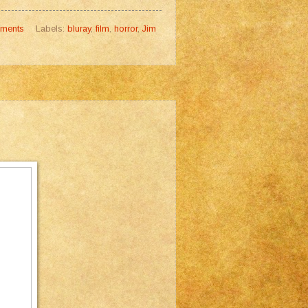
ments
Labels:
bluray
,
film
,
horror
,
Jim