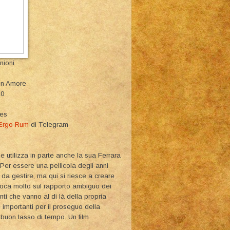
nioni
 Un Amore
10
ies
Ergo Rum
di Telegram
he utilizza in parte anche la sua Ferrara
 Per essere una pellicola degli anni
i da gestire, ma qui si riesce a creare
ioca molto sul rapporto ambiguo dei
ti che vanno al di là della propria
importanti per il proseguo della
 buon lasso di tempo. Un film