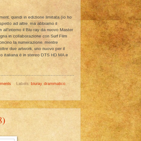
nt, quindi in edizione limitata (io ho
spetto ad altre, ma abbiamo il
all'interno il
Blu-ray da nuovo Master
gna in collaborazione con Surf Film
rtoncino la numerazione, mentre
noltre due artwork, uno nuovo per il
dio italiana è in stereo DTS HD MA e
ments
Labels:
bluray
,
drammatico
,
8)