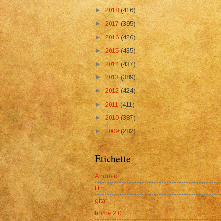
►
2018
(416)
►
2017
(395)
►
2016
(426)
►
2015
(435)
►
2014
(437)
►
2013
(389)
►
2012
(424)
►
2011
(411)
►
2010
(387)
►
2009
(282)
Etichette
Android
film
gita
home 2.0