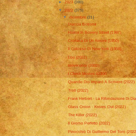
►
2023
(380)
▼
2022
(375)
▼
dicembre
(31)
Diaccia Botrona
Horror In Bowery Street (1987)
Cronaca Di Un Amore (1950)
Il Colosso Di New York (1958)
Lou (2022)
Irréversible (2002)
I Check Movies #2300
Quando Dio Imparò A Scrivere (2022)
Troll (2022)
Frank Herbert - La Rifondazione Di D
Glass Onion - Knives Out (2022)
The Killer (2022)
Il Giorno Perfetto (2022)
Pinocchio Di Guillermo Del Toro (202