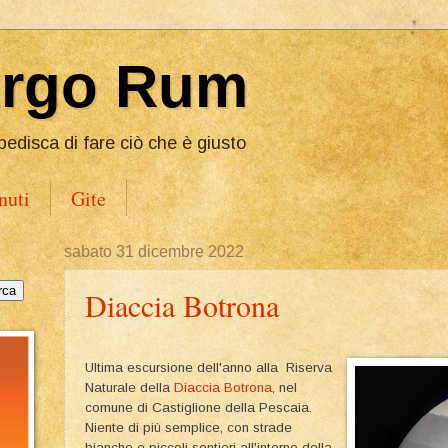
Ergo Rum
pedisca di fare ciò che è giusto
nuti
Gite
sabato 31 dicembre 2022
Diaccia Botrona
Ultima escursione dell'anno alla Riserva
Naturale della
Diaccia Botrona
, nel
comune di Castiglione della Pescaia.
Niente di più semplice, con strade
bianche e piccoli sentieri all'interno della