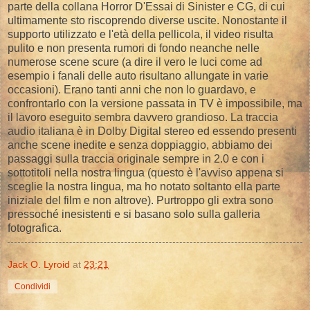
parte della collana Horror D'Essai di Sinister e CG, di cui
ultimamente sto riscoprendo diverse uscite. Nonostante il
supporto utilizzato e l'età della pellicola, il video risulta
pulito e non presenta rumori di fondo neanche nelle
numerose scene scure (a dire il vero le luci come ad
esempio i fanali delle auto risultano allungate in varie
occasioni). Erano tanti anni che non lo guardavo, e
confrontarlo con la versione passata in TV è impossibile, ma
il lavoro eseguito sembra davvero grandioso. La traccia
audio italiana è in Dolby Digital stereo ed essendo presenti
anche scene inedite e senza doppiaggio, abbiamo dei
passaggi sulla traccia originale sempre in 2.0 e con i
sottotitoli nella nostra lingua (questo è l'avviso appena si
sceglie la nostra lingua, ma ho notato soltanto ella parte
iniziale del film e non altrove). Purtroppo gli extra sono
pressoché inesistenti e si basano solo sulla galleria
fotografica.
Jack O. Lyroid
at
23:21
Condividi