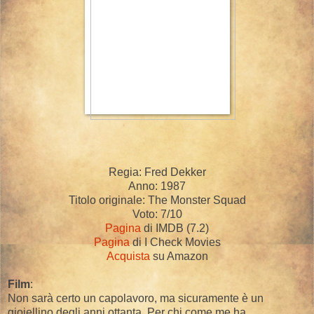
Regia: Fred Dekker
Anno: 1987
Titolo originale: The Monster Squad
Voto: 7/10
Pagina
di IMDB (7.2)
Pagina
di I Check Movies
Acquista
su Amazon
Film
:
Non sarà certo un capolavoro, ma sicuramente è un
gioiellino degli anni ottanta. Per chi come me ha