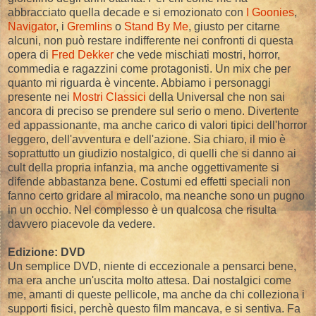
abbracciato quella decade e si emozionato con
I Goonies
,
Navigator
, i
Gremlins
o
Stand By Me
, giusto per citarne
alcuni, non può restare indifferente nei confronti di questa
opera di
Fred Dekker
che vede mischiati mostri, horror,
commedia e ragazzini come protagonisti. Un mix che per
quanto mi riguarda è vincente. Abbiamo i personaggi
presente nei
Mostri Classici
della Universal che non sai
ancora di preciso se prendere sul serio o meno. Divertente
ed appassionante, ma anche carico di valori tipici dell'horror
leggero, dell'avventura e dell'azione. Sia chiaro, il mio è
soprattutto un giudizio nostalgico, di quelli che si danno ai
cult della propria infanzia, ma anche oggettivamente si
difende abbastanza bene. Costumi ed effetti speciali non
fanno certo gridare al miracolo, ma neanche sono un pugno
in un occhio. Nel complesso è un qualcosa che risulta
davvero piacevole da vedere.
Edizione: DVD
Un semplice DVD, niente di eccezionale a pensarci bene,
ma era anche un'uscita molto attesa. Dai nostalgici come
me, amanti di queste pellicole, ma anche da chi colleziona i
supporti fisici, perchè questo film mancava, e si sentiva. Fa