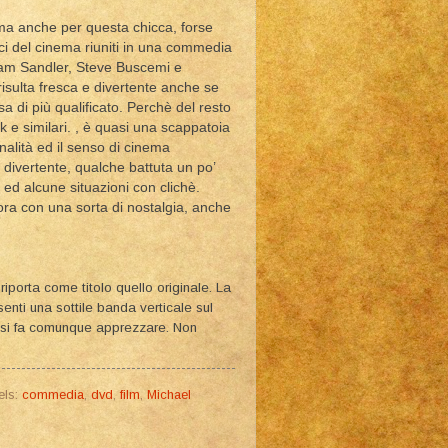
, ma anche per questa chicca, forse
i del cinema riuniti in una commedia
 Adam Sandler, Steve Buscemi e
isulta fresca e divertente anche se
a di più qualificato. Perchè del resto
 e similari. , è quasi una scappatoia
alità ed il senso di cinema
divertente, qualche battuta un po’
ed alcune situazioni con clichè.
ora con una sorta di nostalgia, anche
porta come titolo quello originale. La
nti una sottile banda verticale sul
e si fa comunque apprezzare. Non
els:
commedia
,
dvd
,
film
,
Michael