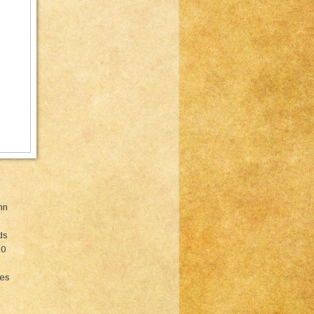
nn
ds
10
ies