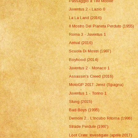
Passaggio a TIM Mobile
Juventus 2 - Lazio 0
La La Land (2016)
Il Mostro Del Pianeta Perduto (1955)
Roma 3 - Juventus 1
Arrival (2016)
Scuola Di Mostri (1987)
Boyhood (2014)
Juventus 2 - Monaco 1
Assassin's Creed (2016)
MotoGP 2017: Jerez (Spagna)
Juventus 1 - Torino 1
Stung (2015)
Bad Boys (1995)
Demoni 2... L'Incubo Ritorna (1986)
Strade Perdute (1997)
Loot Crate: Investigate (aprile 2017)