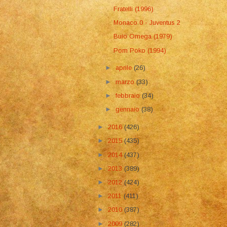
Fratelli (1996)
Monaco 0 - Juventus 2
Buio Omega (1979)
Pom Poko (1994)
►
aprile
(26)
►
marzo
(33)
►
febbraio
(34)
►
gennaio
(38)
►
2016
(426)
►
2015
(435)
►
2014
(437)
►
2013
(389)
►
2012
(424)
►
2011
(411)
►
2010
(387)
►
2009
(282)