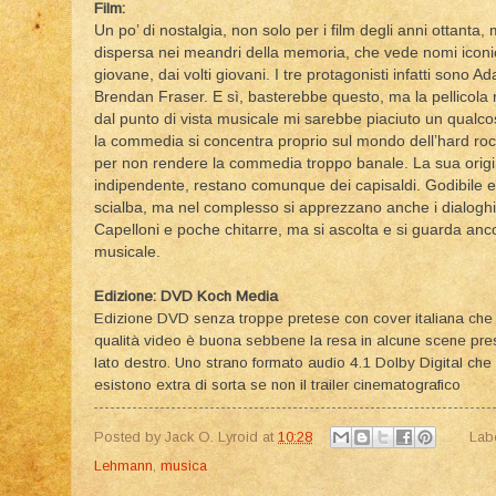
Film:
Un po’ di nostalgia, non solo per i film degli anni ottanta
dispersa nei meandri della memoria, che vede nomi iconic
giovane, dai volti giovani. I tre protagonisti infatti sono
Brendan Fraser. E sì, basterebbe questo, ma la pellicola r
dal punto di vista musicale mi sarebbe piaciuto un qualcos
la commedia si concentra proprio sul mondo dell’hard rock
per non rendere la commedia troppo banale. La sua origin
indipendente, restano comunque dei capisaldi. Godibile e 
scialba, ma nel complesso si apprezzano anche i dialoghi 
Capelloni e poche chitarre, ma si ascolta e si guarda anc
musicale.
Edizione: DVD Koch Media
Edizione DVD senza troppe pretese con cover italiana che ri
qualità video è buona sebbene la resa in alcune scene prese
lato destro. Uno strano formato audio 4.1 Dolby Digital ch
esistono extra di sorta se non il trailer cinematografico
Posted by
Jack O. Lyroid
at
10:28
Lab
Lehmann
,
musica