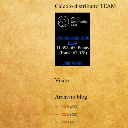
Calcolo distribuito TEAM
Visite
Archivio blog
►
2026
(233)
►
2025
(420)
►
2024
(371)