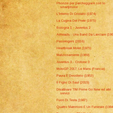
Phonzie per parcheggiare con lo
smartphone
L'Inferno Di Cristallo (1974)
La Cugina Del Prete (1975)
Bologna 1 - Juventus 2
Airheads - Una Band Da Lanciare (19
Passengers (2016)
Heartbreak Motel (1975)
Maliziosamente (1969)
Juventus 3 - Crotone 0
MotoGP 2017: Le Mans (Francia)
Paura E Desiderio (1953)
Il Figlio Di Saul (2015)
Disattivare TIM Prime Go New ed altri
servizi
Fuori Di Testa (1987)
Quattro Matrimoni E Un Funerale (199