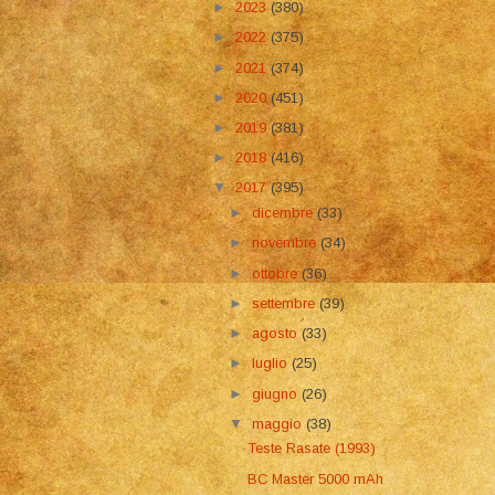
►
2023
(380)
►
2022
(375)
►
2021
(374)
►
2020
(451)
►
2019
(381)
►
2018
(416)
▼
2017
(395)
►
dicembre
(33)
►
novembre
(34)
►
ottobre
(36)
►
settembre
(39)
►
agosto
(33)
►
luglio
(25)
►
giugno
(26)
▼
maggio
(38)
Teste Rasate (1993)
BC Master 5000 mAh