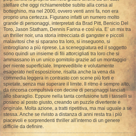
stellare che oggi richiamerebbe subito alla corsa al
botteghino, ma nel 2000, ovvero venti anni fa, non era
proprio una certezza. Figurano infatti un numero molto
grande di personaggi, interpretati da Brad Pitt, Benicio Del
Toro, Jason Statham, Dennis Farina e così via. E' un mix tra
un thriller noir, una storia intrecciata di gangster e piccoli
malavitosi che si sparano tra loro, si inseguono, si
imbrogliano a più riprese. La sceneggiatura ed il soggetto
sono quindi un insieme di fili attorcigliati tra loro che si
ammassano in un unico gomitolo grazie ad un montaggio
per niente superficiale. Imprevedibile e volutamente
esagerato nell'esposizione, risalta anche la vena da
commedia leggera in contrasto con scene più forti e
spietate, senza mai superare il limite. Il ritmo è sempre alto,
da rincorsa compulsiva con decine di personaggi lanciati
allo sbaraglio. Eppure nella tanta confusione tutti i tasselli si
posano al posto giusto, creando un puzzle divertente e
originale. Molta azione, a tratti ripetitiva, ma mai uguale a se
stessa. Anche se rivisto a distanza di anni resta tra i più
piacevoli e sorprendenti thriller all'interno di un genere
difficile da definire.