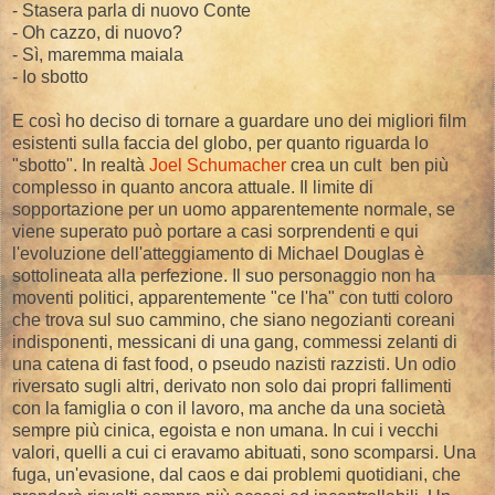
- Stasera parla di nuovo Conte
- Oh cazzo, di nuovo?
- Sì, maremma maiala
- Io sbotto
E così ho deciso di tornare a guardare uno dei migliori film
esistenti sulla faccia del globo, per quanto riguarda lo
"sbotto". In realtà
Joel Schumacher
crea un cult ben più
complesso in quanto ancora attuale. Il limite di
sopportazione per un uomo apparentemente normale, se
viene superato può portare a casi sorprendenti e qui
l'evoluzione dell'atteggiamento di Michael Douglas è
sottolineata alla perfezione. Il suo personaggio non ha
moventi politici, apparentemente "ce l'ha" con tutti coloro
che trova sul suo cammino, che siano negozianti coreani
indisponenti, messicani di una gang, commessi zelanti di
una catena di fast food, o pseudo nazisti razzisti. Un odio
riversato sugli altri, derivato non solo dai propri fallimenti
con la famiglia o con il lavoro, ma anche da una società
sempre più cinica, egoista e non umana. In cui i vecchi
valori, quelli a cui ci eravamo abituati, sono scomparsi. Una
fuga, un'evasione, dal caos e dai problemi quotidiani, che