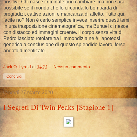
positivi. Chi nasce criminale può cambiare, ma non sarà
possibile se il mondo che lo circonda lo bombarda di
pregiudizi, cattive azioni e mancanza di affetto. Tutto qui,
facile no? Non è certo semplice invece inserire questi temi
in una trasposizione cinematografica, ma Bunuel ci riesce
con distacco ed immagini cruente. Il corpo senza vita di
Pedro lasciato rotolare tra l'immondizia ne è l'apoteosi
generica a conclusione di questo splendido lavoro, forse
andato dimenticato.
Jack O. Lyroid
at
14:21
Nessun commento:
Condividi
venerdì 27 marzo 2020
I Segreti Di Twin Peaks [Stagione 1]