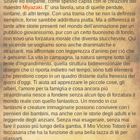
Soave ed elegante, come spesso capita con le creazioni del
maestro
Miyazaki
. E' una favola, una di quelle perdute,
lontane, di altri tempi. Con una trama che se non la definissi
semplice, forse sarebbe addirittura piatta. Ma a differenza di
tante altre storie presenti nel mondo dell'animazione per un
pubblico giovanissimo, pur con un certo buonismo di fondo,
non trovo una forzatura morale che diventa stucchevole. Qui
le vicende se vogliamo sono anche drammatiche e
strazianti, ma affrontate con leggerezza d'animo per ciò che
è genuino. La vita in campagna, la natura sempre sotto la
lente d'ingrandimento, quella struttura bidimensionale dei
disegni che ci riporta indietro nel tempo, sono tutti elementi
che prendono corpo in un quadro distante dalla frenesia dei
giorni d'oggi. Ti aiuta ad apprezzare le piccole cose, gli
alberi, l'amore per la famiglia e cosa ancora più
straordinaria riesce a fondere senza alcun tipo di forzatura il
mondo reale con quello fantastico. Un mondo in cui
fantasmi e creature immaginarie possono convivere con i
pensieri dei bambini, ma anche con le storie degli adulti e le
leggende degli anziani. Senza mai esagerare, senza mai
fare il passo più lungo della gamba. Il Mio Vicino Totoro è un
toccasana che ha la funzione di una bella tazza di tè per
rilassarti.