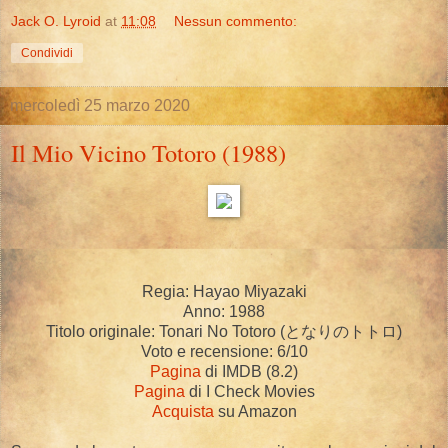
Jack O. Lyroid
at
11:08
Nessun commento:
Condividi
mercoledì 25 marzo 2020
Il Mio Vicino Totoro (1988)
Regia: Hayao Miyazaki
Anno: 1988
Titolo originale: Tonari No Totoro (
となりのトトロ
)
Voto e recensione: 6/10
Pagina
di IMDB (8.2)
Pagina
di I Check Movies
Acquista
su Amazon