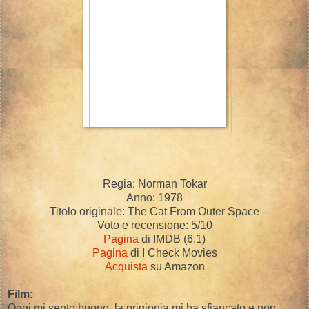
Regia: Norman Tokar
Anno: 1978
Titolo originale: The Cat From Outer Space
Voto e recensione: 5/10
Pagina
di IMDB (6.1)
Pagina
di I Check Movies
Acquista
su Amazon
Film:
Oggi mi sento buono, la prigionia mi ha sfiancato e non