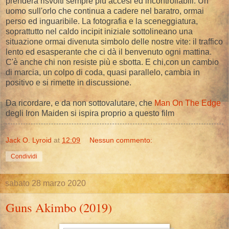
prenderà risvolti sempre più accesi ed incontrollabili. Un
uomo sull'orlo che continua a cadere nel baratro, ormai
perso ed inguaribile. La fotografia e la sceneggiatura,
soprattutto nel caldo incipit iniziale sottolineano una
situazione ormai divenuta simbolo delle nostre vite: il traffico
lento ed esasperante che ci dà il benvenuto ogni mattina.
C'è anche chi non resiste più e sbotta. E chi,con un cambio
di marcia, un colpo di coda, quasi parallelo, cambia in
positivo e si rimette in discussione.
Da ricordare, e da non sottovalutare, che
Man On The Edge
degli Iron Maiden si ispira proprio a questo film
Jack O. Lyroid
at
12:09
Nessun commento:
Condividi
sabato 28 marzo 2020
Guns Akimbo (2019)