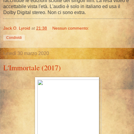
racchiude le edizioni sciolte dei singoli film. La resa video è
accettabile vista l'età. L'audio è solo in italiano ed usa il
Dolby Digital stereo. Non ci sono extra.
Jack O. Lyroid
at
21:38
Nessun commento:
Condividi
lunedì 30 marzo 2020
L'Immortale (2017)