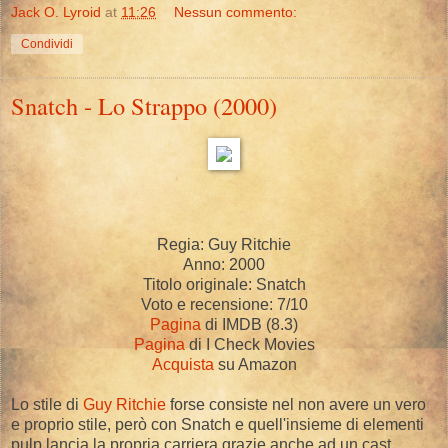
Jack O. Lyroid
at
11:26
Nessun commento:
Condividi
Snatch - Lo Strappo (2000)
Regia: Guy Ritchie
Anno: 2000
Titolo originale: Snatch
Voto e recensione: 7/10
Pagina
di IMDB (8.3)
Pagina
di I Check Movies
Acquista
su Amazon
Lo stile di
Guy Ritchie
forse consiste nel non avere un vero
e proprio stile, però con Snatch e quell'insieme di elementi
pulp lancia la propria carriera grazie anche ad un cast