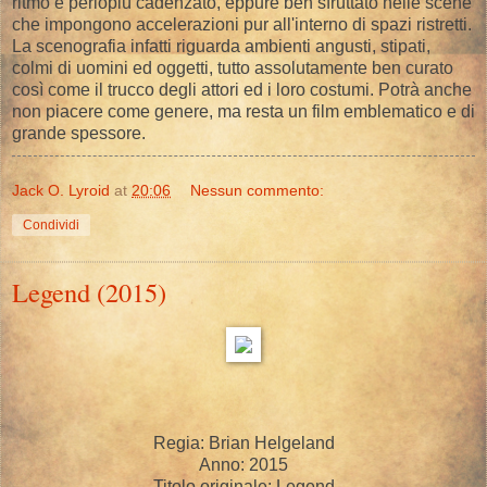
ritmo è perlopiù cadenzato, eppure ben sfruttato nelle scene
che impongono accelerazioni pur all'interno di spazi ristretti.
La scenografia infatti riguarda ambienti angusti, stipati,
colmi di uomini ed oggetti, tutto assolutamente ben curato
così come il trucco degli attori ed i loro costumi. Potrà anche
non piacere come genere, ma resta un film emblematico e di
grande spessore.
Jack O. Lyroid
at
20:06
Nessun commento:
Condividi
Legend (2015)
Regia: Brian Helgeland
Anno: 2015
Titolo originale: Legend