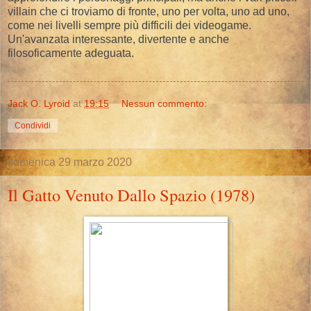
villain che ci troviamo di fronte, uno per volta, uno ad uno,
come nei livelli sempre più difficili dei videogame.
Un'avanzata interessante, divertente e anche
filosoficamente adeguata.
Jack O. Lyroid
at
19:15
Nessun commento:
Condividi
domenica 29 marzo 2020
Il Gatto Venuto Dallo Spazio (1978)