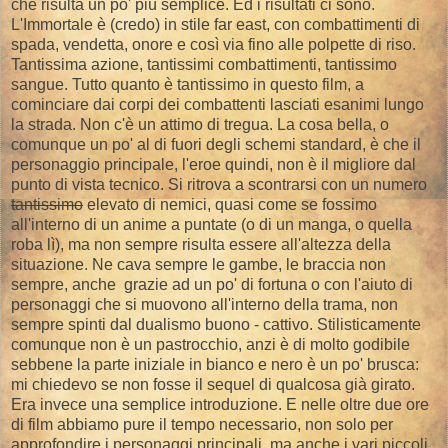
che risulta un po' più semplice. Ed i risultati ci sono.
L'Immortale è (credo) in stile far east, con combattimenti di
spada, vendetta, onore e così via fino alle polpette di riso.
Tantissima azione, tantissimi combattimenti, tantissimo
sangue. Tutto quanto è tantissimo in questo film, a
cominciare dai corpi dei combattenti lasciati esanimi lungo
la strada. Non c'è un attimo di tregua. La cosa bella, o
comunque un po' al di fuori degli schemi standard, è che il
personaggio principale, l'eroe quindi, non è il migliore dal
punto di vista tecnico. Si ritrova a scontrarsi con un numero
tantissimo
elevato di nemici, quasi come se fossimo
all'interno di un anime a puntate (o di un manga, o quella
roba lì), ma non sempre risulta essere all'altezza della
situazione. Ne cava sempre le gambe, le braccia non
sempre, anche grazie ad un po' di fortuna o con l'aiuto di
personaggi che si muovono all'interno della trama, non
sempre spinti dal dualismo buono - cattivo. Stilisticamente
comunque non è un pastrocchio, anzi è di molto godibile
sebbene la parte iniziale in bianco e nero è un po' brusca:
mi chiedevo se non fosse il sequel di qualcosa già girato.
Era invece una semplice introduzione. E nelle oltre due ore
di film abbiamo pure il tempo necessario, non solo per
approfondire i personaggi principali, ma anche i vari piccoli