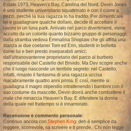
Estate 1973, Heaven's Bay, Carolina del Nord. Devin Jones
è uno studente universitario squattrinato e con il cuore a
pezzi, perchè la sua ragazza lo ha tradito. Per dimenticare
lei e guadagnare qualche dollaro, decide di accettare il
lavoro in un luna park. Arrivato nel parco divertimenti, viene
accolto da un colorito quanto bizzarro gruppo di personaggi:
dalla stramba vedova Emmalina Shoplaw che gli affitta una
stanza ai due coetanei Tom ed Erin, studenti in bolletta
come lui e ben presto inseparabili amici;
dall'ultranovantenne proprietario del parco al burbero
responsabile del Castello del Brivido. Ma Dev scopre anche
che il luogo nasconde un terribile segreto: nel Castello,
infatti, rimasto il fantasma di una ragazza uccisa
macabramente quattro anni prima. E così, mentre si
guadagna il magro stipendio intrattenendo i bambini con il
suo costume da mascotte, Devin dovrà anche combattere il
male che minaccia Heaven's Bay. E difendere la donna
della quale nel frattempo si è innamorato.
Recensione e commento personale:
Continuo ancora con
Stephen King
: deh è semplice da
leggere, scorrevole, sa scrivere e ti prende. Chi non legge