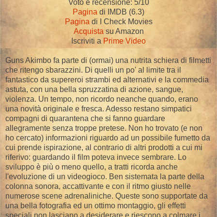
Voto e recensione: 5/10
Pagina
di IMDB (6.3)
Pagina
di I Check Movies
Acquista
su Amazon
Iscriviti a
Prime Video
Guns Akimbo fa parte di (ormai) una nutrita schiera di filmetti
che ritengo sbarazzini. Di quelli un po' al limite tra il
fantastico da supereroi strambi ed alternativi e la commedia
astuta, con una bella spruzzatina di azione, sangue,
violenza. Un tempo, non ricordo neanche quando, erano
una novità originale e fresca. Adesso restano simpatici
compagni di quarantena che si fanno guardare
allegramente senza troppe pretese. Non ho trovato (e non
ho cercato) informazioni riguardo ad un possibile fumetto da
cui prende ispirazione, al contrario di altri prodotti a cui mi
riferivo: guardando il film poteva invece sembrare. Lo
sviluppo è più o meno quello, a tratti ricorda anche
l'evoluzione di un videogioco. Ben sistemata la parte della
colonna sonora, accattivante e con il ritmo giusto nelle
numerose scene adrenaliniche. Queste sono supportate da
una bella fotografia ed un ottimo montaggio, gli effetti
speciali non lasciano a desiderare e riescono a colmare i