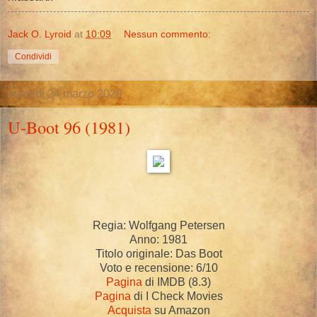
Jack O. Lyroid
at
10:09
Nessun commento:
Condividi
martedì 24 marzo 2020
U-Boot 96 (1981)
Regia: Wolfgang Petersen
Anno: 1981
Titolo originale: Das Boot
Voto e recensione: 6/10
Pagina
di IMDB (8.3)
Pagina
di I Check Movies
Acquista
su Amazon