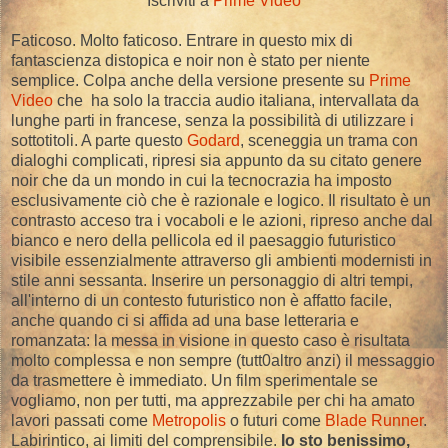
Iscriviti a
Prime Video
Faticoso. Molto faticoso. Entrare in questo mix di
fantascienza distopica e noir non è stato per niente
semplice. Colpa anche della versione presente su
Prime
Video
che ha solo la traccia audio italiana, intervallata da
lunghe parti in francese, senza la possibilità di utilizzare i
sottotitoli. A parte questo
Godard
, sceneggia un trama con
dialoghi complicati, ripresi sia appunto da su citato genere
noir che da un mondo in cui la tecnocrazia ha imposto
esclusivamente ciò che è razionale e logico. Il risultato è un
contrasto acceso tra i vocaboli e le azioni, ripreso anche dal
bianco e nero della pellicola ed il paesaggio futuristico
visibile essenzialmente attraverso gli ambienti modernisti in
stile anni sessanta. Inserire un personaggio di altri tempi,
all'interno di un contesto futuristico non è affatto facile,
anche quando ci si affida ad una base letteraria e
romanzata: la messa in visione in questo caso è risultata
molto complessa e non sempre (tutt0altro anzi) il messaggio
da trasmettere è immediato. Un film sperimentale se
vogliamo, non per tutti, ma apprezzabile per chi ha amato
lavori passati come
Metropolis
o futuri come
Blade Runner
.
Labirintico, ai limiti del comprensibile.
Io sto benissimo,