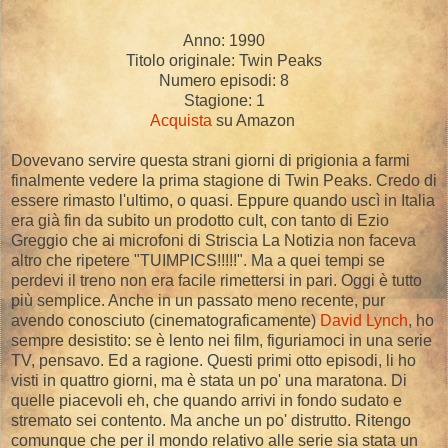
Anno: 1990
Titolo originale: Twin Peaks
Numero episodi: 8
Stagione: 1
Acquista
su Amazon
Dovevano servire questa strani giorni di prigionia a farmi
finalmente vedere la prima stagione di Twin Peaks. Credo di
essere rimasto l'ultimo, o quasi. Eppure quando uscì in Italia
era già fin da subito un prodotto cult, con tanto di Ezio
Greggio che ai microfoni di Striscia La Notizia non faceva
altro che ripetere "TUIMPICS!!!!!". Ma a quei tempi se
perdevi il treno non era facile rimettersi in pari. Oggi è tutto
più semplice. Anche in un passato meno recente, pur
avendo conosciuto (cinematograficamente)
David Lynch
, ho
sempre desistito: se è lento nei film, figuriamoci in una serie
TV, pensavo. Ed a ragione. Questi primi otto episodi, li ho
visti in quattro giorni, ma è stata un po' una maratona. Di
quelle piacevoli eh, che quando arrivi in fondo sudato e
stremato sei contento. Ma anche un po' distrutto. Ritengo
comunque che per il mondo relativo alle serie sia stata un