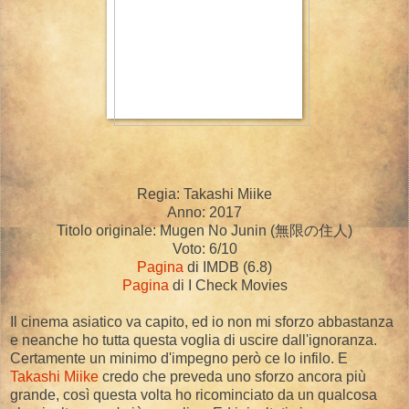
Regia: Takashi Miike
Anno: 2017
Titolo originale: Mugen No Junin (
無限の住人
)
Voto: 6/10
Pagina
di IMDB (6.8)
Pagina
di I Check Movies
Il cinema asiatico va capito, ed io non mi sforzo abbastanza
e neanche ho tutta questa voglia di uscire dall'ignoranza.
Certamente un minimo d'impegno però ce lo infilo. E
Takashi Miike
credo che preveda uno sforzo ancora più
grande, così questa volta ho ricominciato da un qualcosa