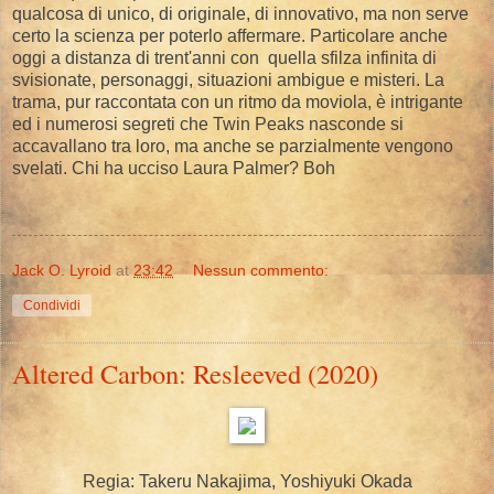
qualcosa di unico, di originale, di innovativo, ma non serve
certo la scienza per poterlo affermare. Particolare anche
oggi a distanza di trent'anni con quella sfilza infinita di
svisionate, personaggi, situazioni ambigue e misteri. La
trama, pur raccontata con un ritmo da moviola, è intrigante
ed i numerosi segreti che Twin Peaks nasconde si
accavallano tra loro, ma anche se parzialmente vengono
svelati. Chi ha ucciso Laura Palmer? Boh
Jack O. Lyroid
at
23:42
Nessun commento:
Condividi
Altered Carbon: Resleeved (2020)
Regia: Takeru Nakajima, Yoshiyuki Okada