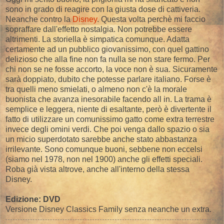
sono in grado di reagire con la giusta dose di cattiveria.
Neanche contro la
Disney
. Questa volta perchè mi faccio
sopraffare dall'effetto nostalgia. Non potrebbe essere
altrimenti. La storiella è simpatica comunque. Adatta
certamente ad un pubblico giovanissimo, con quel gattino
delizioso che alla fine non fa nulla se non stare fermo. Per
chi non se ne fosse accorto, la voce non è sua. Sicuramente
sarà doppiato, dubito che potesse parlare italiano. Forse è
tra quelli meno smielati, o almeno non c'è la morale
buonista che avanza inesorabile facendo all in. La trama è
semplice e leggera, niente di esaltante, però è divertente il
fatto di utilizzare un comunissimo gatto come extra terrestre
invece degli omini verdi. Che poi venga dallo spazio o sia
un micio superdotato sarebbe anche stato abbastanza
irrilevante. Sono comunque buoni, sebbene non eccelsi
(siamo nel 1978, non nel 1900) anche gli effetti speciali.
Roba già vista altrove, anche all'interno della stessa
Disney.
Edizione: DVD
Versione Disney Classics Family senza neanche un extra.