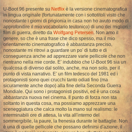
U-Boot 96 presente su
Netflix
è la versione cinematografica
in lingua originale (fortunatamente con i sottotitoli visto che
nonostante i giorni di prigionia in casa non ho avuto modo di
approfondire il mio vocabolario teutonico) di uno dei migliori
film di guerra, diretto da
Wolfgang Petersen
. Non amo il
genere, so che è una frase che dico spesso, ma il mio
orientamento cinematografico è abbastanza preciso,
nonostante mi ritrovi a guardare un po' di tutto e di
conseguenza anche ad apprezzare varie pellicole che non
rientrano nella mie corde. E' indubbio che U-Boot 96 sia un
qualcosa di diverso dal solito, anche, ma non solo, per il
punto di vista narrativo. E' un film tedesco del 1981 ed i
protagonisti sono quei crucchi tanto odiati fino (ma
sicuramente anche dopo) alla fine della Seconda Guerra
Mondiale. Qui sono i protagonisti positivi, ed è una cosa
abbastanza nuova nel cinema. Il punto di forza non sta
soltanto in questa cosa, ma possiamo apprezzare una
sceneggiatura che calca molto la mano sul realismo: le
interminabili ore di attesa, la vita all'interno del
sommergibile, la paure, la frenesia durante le battaglie. Non
è una di quelle pellicole che possano definirsi d'azione, il