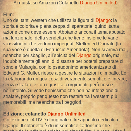
Acquista su Amazon (Cofanetto
Django Unlimited
)
Film
:
Uno dei tanti western che utilizza la figura di
Django
: la
storia è colorita e piena zeppa di sparatorie, quindi tanta
azione come deve essere. Abbiamo ancora il tema abusato,
ma funzionale, della vendetta che tiene insieme le varie
vicissitudini che vedono impegnati Steffen ed Onorato (la
sua voce è quella di Ferruccio Amendola). Non si arriva mai,
neanche per sbaglio, all'epicità del
Django
originale, ma
indubbiamente gli anni di distanza per potersi preparare ci
sono e Mulargia, con lo pseudonimo americanizzato di
Edward G. Muller, riesce a gestire le situazioni d'impatto. Lo
fa elaborando un qualcosa di veramente semplice e lineare,
senza strafare e con i giusti accorgimenti, però riesce
nell'intento. Si vede benissimo che non ha intenzione di
strafare, proprio per questo non resterà tra i western più
memorabili, ma neanche tra i peggiori.
Edizione: cofanetto
Django Unlimited
Collezione di 4 DVD (l'originale e tre apocrifi) dedicati a
Django. Il cofanetto è di un semplice cartoncino che