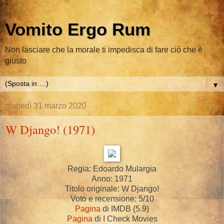
Vomito Ergo Rum
Non lasciare che la morale ti impedisca di fare ciò che è
giusto
▼
martedì 31 marzo 2020
W Django! (1971)
Regia: Edoardo Mulargia
Anno: 1971
Titolo originale: W Django!
Voto e recensione: 5/10
Pagina
di IMDB (5.9)
Pagina
di I Check Movies