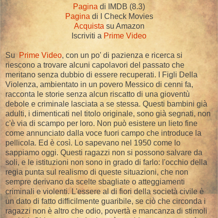
Pagina
di IMDB (8.3)
Pagina
di I Check Movies
Acquista
su Amazon
Iscriviti a
Prime Video
Su
Prime Video
, con un po' di pazienza e ricerca si
riescono a trovare alcuni capolavori del passato che
meritano senza dubbio di essere recuperati. I Figli Della
Violenza, ambientato in un povero Messico di cenni fa,
racconta le storie senza alcun riscatto di una gioventù
debole e criminale lasciata a se stessa. Questi bambini già
adulti, i dimenticati nel titolo originale, sono già segnati, non
c'è via di scampo per loro. Non può esistere un lieto fine
come annunciato dalla voce fuori campo che introduce la
pellicola. Ed è così. Lo sapevano nel 1950 come lo
sappiamo oggi. Questi ragazzi non si possono salvare da
soli, e le istituzioni non sono in grado di farlo: l'occhio della
regia punta sul realismo di queste situazioni, che non
sempre derivano da scelte sbagliate o atteggiamenti
criminali e violenti. L'essere al di fiori della società civile è
un dato di fatto difficilmente guaribile, se ciò che circonda i
ragazzi non è altro che odio, povertà e mancanza di stimoli