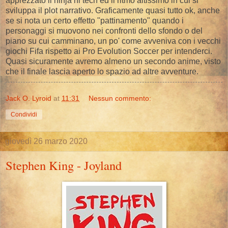
apprezzato il ninja hi tech ed il ritmo altissimo in cui si
sviluppa il plot narrativo. Graficamente quasi tutto ok, anche
se si nota un certo effetto "pattinamento" quando i
personaggi si muovono nei confronti dello sfondo o del
piano su cui camminano, un po' come avveniva con i vecchi
giochi Fifa rispetto ai Pro Evolution Soccer per intenderci.
Quasi sicuramente avremo almeno un secondo anime, visto
che il finale lascia aperto lo spazio ad altre avventure.
Jack O. Lyroid
at
11:31
Nessun commento:
Condividi
giovedì 26 marzo 2020
Stephen King - Joyland