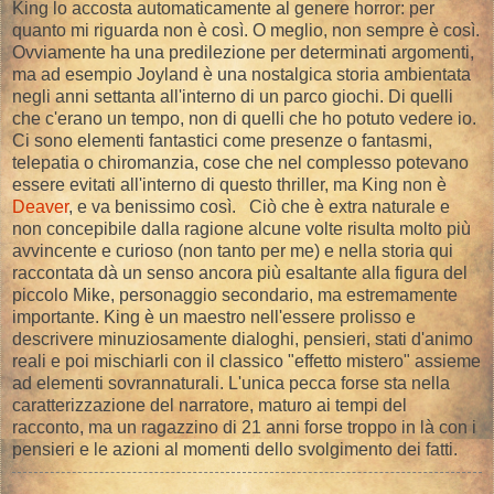
King lo accosta automaticamente al genere horror: per
quanto mi riguarda non è così. O meglio, non sempre è così.
Ovviamente ha una predilezione per determinati argomenti,
ma ad esempio Joyland è una nostalgica storia ambientata
negli anni settanta all'interno di un parco giochi. Di quelli
che c'erano un tempo, non di quelli che ho potuto vedere io.
Ci sono elementi fantastici come presenze o fantasmi,
telepatia o chiromanzia, cose che nel complesso potevano
essere evitati all'interno di questo thriller, ma King non è
Deaver
, e va benissimo così. Ciò che è extra naturale e
non concepibile dalla ragione alcune volte risulta molto più
avvincente e curioso (non tanto per me) e nella storia qui
raccontata dà un senso ancora più esaltante alla figura del
piccolo Mike, personaggio secondario, ma estremamente
importante. King è un maestro nell'essere prolisso e
descrivere minuziosamente dialoghi, pensieri, stati d'animo
reali e poi mischiarli con il classico "effetto mistero" assieme
ad elementi sovrannaturali. L'unica pecca forse sta nella
caratterizzazione del narratore, maturo ai tempi del
racconto, ma un ragazzino di 21 anni forse troppo in là con i
pensieri e le azioni al momenti dello svolgimento dei fatti.