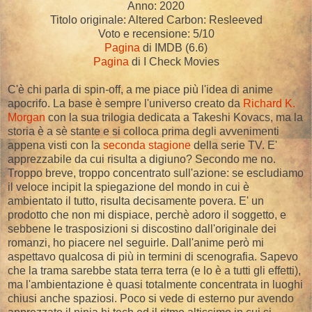
Anno: 2020
Titolo originale: Altered Carbon: Resleeved
Voto e recensione: 5/10
Pagina
di IMDB (6.6)
Pagina
di I Check Movies
C'è chi parla di spin-off, a me piace più l'idea di anime
apocrifo. La base è sempre l'universo creato da
Richard K.
Morgan
con la sua trilogia dedicata a Takeshi Kovacs, ma la
storia è a sè stante e si colloca prima degli avvenimenti
appena visti con la
seconda stagione
della serie TV. E'
apprezzabile da cui risulta a digiuno? Secondo me no.
Troppo breve, troppo concentrato sull'azione: se escludiamo
il veloce incipit la spiegazione del mondo in cui è
ambientato il tutto, risulta decisamente povera. E' un
prodotto che non mi dispiace, perchè adoro il soggetto, e
sebbene le trasposizioni si discostino dall'originale dei
romanzi, ho piacere nel seguirle. Dall'anime però mi
aspettavo qualcosa di più in termini di scenografia. Sapevo
che la trama sarebbe stata terra terra (e lo è a tutti gli effetti),
ma l'ambientazione è quasi totalmente concentrata in luoghi
chiusi anche spaziosi. Poco si vede di esterno pur avendo