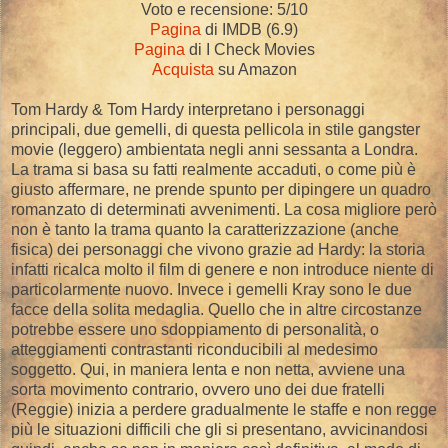
Voto e recensione: 5/10
Pagina
di IMDB (6.9)
Pagina
di I Check Movies
Acquista
su Amazon
Tom Hardy & Tom Hardy interpretano i personaggi
principali, due gemelli, di questa pellicola in stile gangster
movie (leggero) ambientata negli anni sessanta a Londra.
La trama si basa su fatti realmente accaduti, o come più è
giusto affermare, ne prende spunto per dipingere un quadro
romanzato di determinati avvenimenti. La cosa migliore però
non è tanto la trama quanto la caratterizzazione (anche
fisica) dei personaggi che vivono grazie ad Hardy: la storia
infatti ricalca molto il film di genere e non introduce niente di
particolarmente nuovo. Invece i gemelli Kray sono le due
facce della solita medaglia. Quello che in altre circostanze
potrebbe essere uno sdoppiamento di personalità, o
atteggiamenti contrastanti riconducibili al medesimo
soggetto. Qui, in maniera lenta e non netta, avviene una
sorta movimento contrario, ovvero uno dei due fratelli
(Reggie) inizia a perdere gradualmente le staffe e non regge
più le situazioni difficili che gli si presentano, avvicinandosi