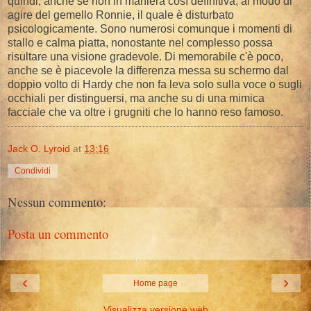
quindi, anche se non in maniera così definitiva, al modo di
agire del gemello Ronnie, il quale è disturbato
psicologicamente. Sono numerosi comunque i momenti di
stallo e calma piatta, nonostante nel complesso possa
risultare una visione gradevole. Di memorabile c'è poco,
anche se è piacevole la differenza messa su schermo dal
doppio volto di Hardy che non fa leva solo sulla voce o sugli
occhiali per distinguersi, ma anche su di una mimica
facciale che va oltre i grugniti che lo hanno reso famoso.
Jack O. Lyroid
at
13:16
Condividi
Nessun commento:
Posta un commento
‹
›
Home page
Visualizza versione web