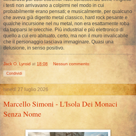
i testi non arrivavano a colpirmi nel modo in cui
probabilmente erano pensati; e musicalmente, per qualcuno
che aveva già digerito metal classico, hard rock pesante e
qualche incursione nel nu metal, non era esattamente roba
da tapparsi le orecchie. Più industrial e più elettronico di
quello a cui ero abituato, certo, ma non il muro invalicabile
che il personaggio lasciava immaginare. Quasi una
delusione, in senso positivo.
Jack O. Lyroid
at
18:08
Nessun commento:
Condividi
lunedì 27 luglio 2026
Marcello Simoni - L'Isola Dei Monaci
Senza Nome