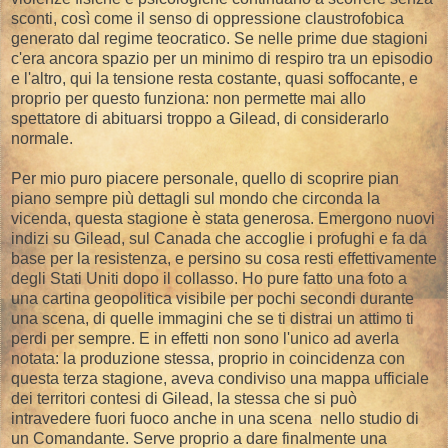
sconti, così come il senso di oppressione claustrofobica
generato dal regime teocratico. Se nelle prime due stagioni
c'era ancora spazio per un minimo di respiro tra un episodio
e l'altro, qui la tensione resta costante, quasi soffocante, e
proprio per questo funziona: non permette mai allo
spettatore di abituarsi troppo a Gilead, di considerarlo
normale.
Per mio puro piacere personale, quello di scoprire pian
piano sempre più dettagli sul mondo che circonda la
vicenda, questa stagione è stata generosa. Emergono nuovi
indizi su Gilead, sul Canada che accoglie i profughi e fa da
base per la resistenza, e persino su cosa resti effettivamente
degli Stati Uniti dopo il collasso. Ho pure fatto una foto a
una cartina geopolitica visibile per pochi secondi durante
una scena, di quelle immagini che se ti distrai un attimo ti
perdi per sempre. E in effetti non sono l'unico ad averla
notata: la produzione stessa, proprio in coincidenza con
questa terza stagione, aveva condiviso una mappa ufficiale
dei territori contesi di Gilead, la stessa che si può
intravedere fuori fuoco anche in una scena nello studio di
un Comandante. Serve proprio a dare finalmente una