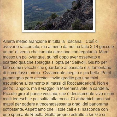
Allerta meteo arancione in tutta la Toscana... Così ci
avevano raccontato, ma almeno da noi ha fatto 3,14 gocce e
un po' di vento che cambia direzione con regolarità. Mare
mosso un po' ovunque, quindi dopo aver osservato e
scartato qualche spiaggia si opta per Salivoli. Giusto per
fare come i vecchi che guardano al passato e si lamentano
di come fosse prima.. Ovviamente meglio e più bella. Per il
pomeriggio però accetto l'invito gradito per una mini
escursione al tramonto ai massi di Roccatederighi. Non è
dietro l'angolo, ma il viaggio in Maremma vale la candela.
Piccolo giro al paese vecchio, che è decisamente vivo e con
molti tedeschi e poi salita alla rocca. Ci abbarbichiamo sui
massi per godere a trecentosessanta gradi del panorama
sottostante. Aspettiamo che il sole cali e si nasconda con
uno spumante Ribolla Gialla proprio estratto a km 0 e ci