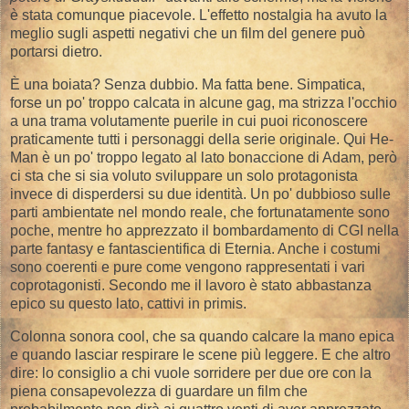
è stata comunque piacevole. L'effetto nostalgia ha avuto la
meglio sugli aspetti negativi che un film del genere può
portarsi dietro.
È una boiata? Senza dubbio. Ma fatta bene. Simpatica,
forse un po' troppo calcata in alcune gag, ma strizza l'occhio
a una trama volutamente puerile in cui puoi riconoscere
praticamente tutti i personaggi della serie originale. Qui He-
Man è un po' troppo legato al lato bonaccione di Adam, però
ci sta che si sia voluto sviluppare un solo protagonista
invece di disperdersi su due identità. Un po' dubbioso sulle
parti ambientate nel mondo reale, che fortunatamente sono
poche, mentre ho apprezzato il bombardamento di CGI nella
parte fantasy e fantascientifica di Eternia. Anche i costumi
sono coerenti e pure come vengono rappresentati i vari
coprotagonisti. Secondo me il lavoro è stato abbastanza
epico su questo lato, cattivi in primis.
Colonna sonora cool, che sa quando calcare la mano epica
e quando lasciar respirare le scene più leggere. E che altro
dire: lo consiglio a chi vuole sorridere per due ore con la
piena consapevolezza di guardare un film che