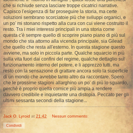
che si richiude senza lasciare troppe cicatrici narrative.
Capisco l'esigenza di far proseguire la storia, ma certe
soluzioni sembrano scorciatoie più che sviluppi organici, e
un po' mi stonano rispetto alla cura con cui viene costruito il
resto. Tra i miei interessi principali in una storia come
questa c'è sempre quello di scoprire piano piano di più sul
mondo che sta attorno alla vicenda principale, sia Gilead
che quello che resta all'esterno. In questa stagione questo
avviene, ma solo in piccola parte. Qualche squarcio in più
sulla vita fuori dai confini del regime, qualche dettaglio sul
funzionamento interno del potere, e li apprezzo tutti, ma
resto con la sensazione di grattare ancora solo la superficie
di un mondo che avrebbe tanto altro da raccontare. Spero
che le prossime stagioni allarghino un po' di più lo sguardo,
perché è proprio quella cornice più ampia a rendere
davvero credibile e inquietante una distopia. Peccato per gli
ultimi sessanta secondi della stagione...
Jack O. Lyroid
at
21:42
Nessun commento:
Condividi