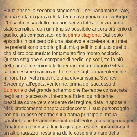
Finita anche la seconda stagione di The Handmaid's Tale,
in una sorta di gara a chi la terminava prima con
La Volpe
.
L'ho vinta io, va detto, ma non senza fatica: l'inizio non è
stato semplice, con un ritmo se possibile ancora più lento di
quello, già compassato, della
prima stagione
. Dal sesto
episodio in poi però c'è una piacevole accelerata, e i miei
tre preferiti sono proprio gli ultimi, quelli in cui tutto quello
che si era accumulato lentamente finalmente esplode.
Questa stagione si compone di tredici episodi, tre in più
della prima, e servono tutti per raccontare quanto Gilead
sappia essere marcio anche nei dettagli apparentemente
minori. Tra i volti nuovi c'è una giovanissima Sydney
Sweeney, all'epoca ventenne, prima del successo di
Euphoria
o del grande schermo che l'avrebbe consacrata
negli anni successivi. Interpreta Eden, quindicenne
cresciuta come vera credente del regime, data in sposa a
Nick praticamente ancora adolescente. Il suo personaggio
non ha un peso enorme sulla trama principale, ma la
parabola che le viene riservata, dall'entusiasmo ingenuo per
il matrimonio fino alla fine tragica per essersi innamorata di
un altro ragazzo, resta una delle cose più amare della