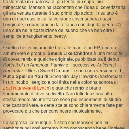
trasformata in qualcosa di più lento, più cupo, più
minaccioso. Manson ha raccontato che l'idea di coverizzarla
gli era venuta durante il suo primo trip acido; il risultato è
uno di quei casi in cui la versione cover supera quasi
l'originale, o quantomeno la affianca con dignità piena. C'è
una cura nella costruzione del suono che va ben oltre il
semplice arrangiamento heavy.
Quello che tecnicamente ho tra le mani è un EP, non un
album vero e proprio:
Smells Like Children
è una raccolta
di cover, remix e qualche originale, pubblicata tra il debut
Portrait of an American Family
e il successivo
Antichrist
Superstar
. Oltre a Sweet Dreams ci sono una versione di
I
Put a Spell on You
di Screamin' Jay Hawkins (trasformata
in un incubo lisergico e poi finita nella colonna sonora di
Lost Highway
di Lynch
) e qualche remix e brano
sperimentale di diverso livello. Non tutto funziona allo
stesso modo: alcune tracce sono più esperimenti di studio
che canzoni vere, e certe scelte sono chiaramente fatte per
provocare più che per convincere musicalmente.
La sorpresa, comunque, è stata che Manson non mi
sembrava poi così estremo. Non conoscendo bene l'inglese