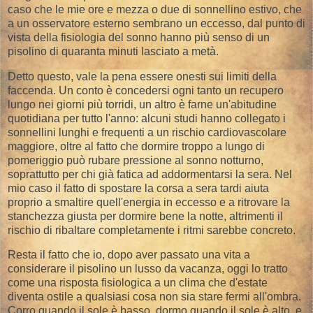
caso che le mie ore e mezza o due di sonnellino estivo, che
a un osservatore esterno sembrano un eccesso, dal punto di
vista della fisiologia del sonno hanno più senso di un
pisolino di quaranta minuti lasciato a metà.
Detto questo, vale la pena essere onesti sui limiti della
faccenda. Un conto è concedersi ogni tanto un recupero
lungo nei giorni più torridi, un altro è farne un'abitudine
quotidiana per tutto l'anno: alcuni studi hanno collegato i
sonnellini lunghi e frequenti a un rischio cardiovascolare
maggiore, oltre al fatto che dormire troppo a lungo di
pomeriggio può rubare pressione al sonno notturno,
soprattutto per chi già fatica ad addormentarsi la sera. Nel
mio caso il fatto di spostare la corsa a sera tardi aiuta
proprio a smaltire quell'energia in eccesso e a ritrovare la
stanchezza giusta per dormire bene la notte, altrimenti il
rischio di ribaltare completamente i ritmi sarebbe concreto.
Resta il fatto che io, dopo aver passato una vita a
considerare il pisolino un lusso da vacanza, oggi lo tratto
come una risposta fisiologica a un clima che d'estate
diventa ostile a qualsiasi cosa non sia stare fermi all'ombra.
Corro quando il sole è basso, dormo quando il sole è alto, e