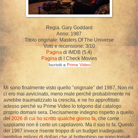
Regia. Gary Goddard
Anno: 1987
Titolo originale: Masters Of The Universe
Voto e recensione: 3/10
Pagina
di IMDB (5.4)
Pagina
di I Check Movies
Iscriviti a
Prime Video
Mi sono finalmente visto quello "originale" del 1987. Non mi
ci ero mai avvicinato, meno male perché probabilmente mi
avrebbe traumatizzato la crescita, e ne ho approfittato
adesso perché su Prime Video lo tolgono dal catalogo
proprio domani sera. Decisamente indegno rispetto a quello
del
2026 di cui ho scritto qualche giorno fa
, che come
sappiamo non è certo un capolavoro. Ma il suo lo fa. Questo
del 1987 invece risente troppo di un budget inadeguato,
ventidue milioni di dollari che al botteghino ne sono tornati