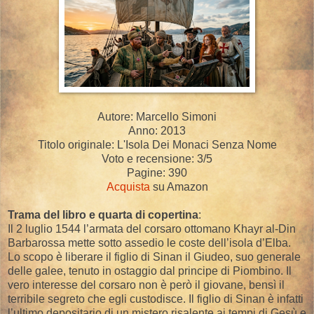
Autore: Marcello Simoni
Anno: 2013
Titolo originale: L'Isola Dei Monaci Senza Nome
Voto e recensione: 3/5
Pagine: 390
Acquista
su Amazon
Trama del libro e quarta di copertina
:
Il 2 luglio 1544 l’armata del corsaro ottomano Khayr al-Din
Barbarossa mette sotto assedio le coste dell’isola d’Elba.
Lo scopo è liberare il figlio di Sinan il Giudeo, suo generale
delle galee, tenuto in ostaggio dal principe di Piombino. Il
vero interesse del corsaro non è però il giovane, bensì il
terribile segreto che egli custodisce. Il figlio di Sinan è infatti
l’ultimo depositario di un mistero risalente ai tempi di Gesù e