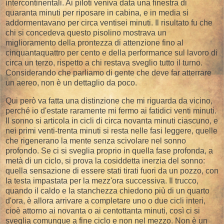
intercontinentali. Ai piloti veniva data una finestra di
quaranta minuti per riposare in cabina, e in media si
addormentavano per circa ventisei minuti. Il risultato fu che
chi si concedeva questo pisolino mostrava un
miglioramento della prontezza di attenzione fino al
cinquantaquattro per cento e della performance sul lavoro di
circa un terzo, rispetto a chi restava sveglio tutto il turno.
Considerando che parliamo di gente che deve far atterrare
un aereo, non è un dettaglio da poco.
Qui però va fatta una distinzione che mi riguarda da vicino,
perché io d'estate raramente mi fermo ai fatidici venti minuti.
Il sonno si articola in cicli di circa novanta minuti ciascuno, e
nei primi venti-trenta minuti si resta nelle fasi leggere, quelle
che rigenerano la mente senza scivolare nel sonno
profondo. Se ci si sveglia proprio in quella fase profonda, a
metà di un ciclo, si prova la cosiddetta inerzia del sonno:
quella sensazione di essere stati tirati fuori da un pozzo, con
la testa impastata per la mezz'ora successiva. Il trucco,
quando il caldo e la stanchezza chiedono più di un quarto
d'ora, è allora arrivare a completare uno o due cicli interi,
cioè attorno ai novanta o ai centottanta minuti, così ci si
sveglia comunque a fine ciclo e non nel mezzo. Non è un