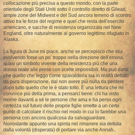
collocazione più precisa a questo mondo, con la parte
orientale degli Stati Uniti sotto il controllo diretto di Gilead,
ampie zone del Midwest e del Sud ancora terreno di scontro
attivo tra le forze del regime e quel che resta dell'esercito
americano, e sacche di resistenza organizzata nel New
England, oltre naturalmente al governo legittimo rifugiato in
Alaska.
La figura di June mi piace, anche se percepisco che stia
evolvendo forse un po' troppo nella direzione dell'eroina,
quasi un simbolo vivente della resistenza più che una
donna reale alle prese con scelte impossibili. Ma può darsi
che quello che leggo come spavalderia sia in realtà dettato
da pura disperazione, dal non avere più nulla da perdere
dopo tutto quello che le è stato tolto. È una lettura che mi
convince più della prima, a pensarci bene: chi ha visto
morire davanti a sé le persone che ama e ha perso ogni
certezza sul futuro delle proprie figlie smette a un certo
punto di calcolare il rischio nel modo in cui lo farebbe una
persona con ancora qualcosa da salvaguardare.
Nonostante appunto una spinta nel rimanere sia dettata
dalla volontà (disperata) di portare via anche Annah..