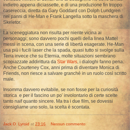
indietro appena diciassette, e di una produzione fin troppo
casereccia, diretta da Gary Goddard con Dolph Lundgren
nei panni di He-Man e Frank Langella sotto la maschera di
Skeletor.
La sceneggiatura non risulta per niente vicina ai
personaggi; sono davvero pochi quelli della linea Mattel
messi in scena, con una serie di libertà esagerate. He-Man
usa più i fucili laser che la spada, quasi tutto si svolge sulla
Terra invece che su Eternia, molte situazioni sembrano
scopiazzate addirittura da
Star Wars
, i dialoghi fanno pena.
Anche Courteney Cox, anni prima di diventare Monica di
Friends, non riesce a salvare granché in un ruolo così scritto
male.
Insomma davvero evitabile, se non fosse per la curiosità
storica e per il fascino un po' involontario di certe scelte
tanto naif quanto sincere. Ma tra i due film, se dovessi
consigliarne uno solo, la scelta è scontata.
Jack O. Lyroid
at
23:16
Nessun commento: