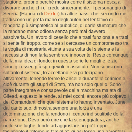
stagione, proprio perché mostra come il sistema riesca a
divorare anche chi ci crede sinceramente. Il personaggio di
Serena (Hannah di
Dexter
) ha alti e bassi che, secondo me,
tradiscono un po' la mano degli autori nel tentativo di
renderla più simpatetica al pubblico, di darle sfumature che
la rendano meno odiosa senza però mai davvero
assolverla. Un lavoro di cesello che a tratti funziona e a tratti
si sente fin troppo, come se si cercasse un compromesso tra
la voglia di mostrarla vittima a sua volta del sistema e la
necessità di non farla sembrare innocente. Resto comunque
della mia idea di fondo: in questa serie le mogli e le zie
sono gli esseri più spregevoli in assoluto. Non subiscono
soltanto il sistema, lo accettano e vi partecipano
attivamente, tenendo ferme le ancelle durante le cerimonie,
cioè durante gli stupri di Stato, ma non solo quello. Sono
parte integrante e consapevole della macchina malata di
Gilead, e questo le rende, ai miei occhi, ancora più colpevoli
dei Comandanti che quel sistema lo hanno inventato. June,
dal canto suo, dimostra sempre una forza e una
determinazione che la rendono il centro indiscutibile della
narrazione. Devo però dire che la sceneggiatura, anche
nelle sue fughe, tende ad aggiustare un po' troppo
facilmente il "ritorno in famiglia", quasi fosse una parentesi