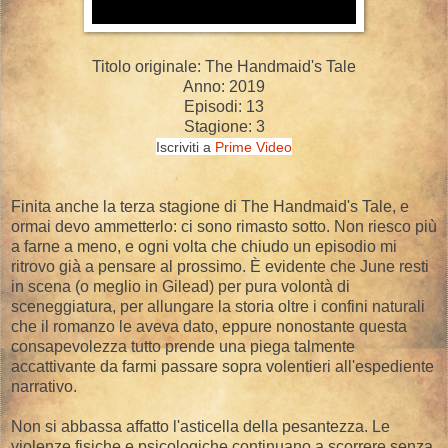
Titolo originale: The Handmaid's Tale
Anno: 2019
Episodi: 13
Stagione: 3
Iscriviti a
Prime Video
Finita anche la terza stagione di The Handmaid's Tale, e
ormai devo ammetterlo: ci sono rimasto sotto. Non riesco più
a farne a meno, e ogni volta che chiudo un episodio mi
ritrovo già a pensare al prossimo. È evidente che June resti
in scena (o meglio in Gilead) per pura volontà di
sceneggiatura, per allungare la storia oltre i confini naturali
che il romanzo le aveva dato, eppure nonostante questa
consapevolezza tutto prende una piega talmente
accattivante da farmi passare sopra volentieri all'espediente
narrativo.
Non si abbassa affatto l'asticella della pesantezza. Le
violenze fisiche e psicologiche continuano a scorrere senza