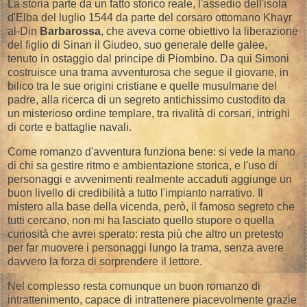
La storia parte da un fatto storico reale, l'assedio dell'isola
d'Elba del luglio 1544 da parte del corsaro ottomano Khayr
al-Din
Barbarossa
, che aveva come obiettivo la liberazione
del figlio di Sinan il Giudeo, suo generale delle galee,
tenuto in ostaggio dal principe di Piombino. Da qui Simoni
costruisce una trama avventurosa che segue il giovane, in
bilico tra le sue origini cristiane e quelle musulmane del
padre, alla ricerca di un segreto antichissimo custodito da
un misterioso ordine templare, tra rivalità di corsari, intrighi
di corte e battaglie navali.
Come romanzo d'avventura funziona bene: si vede la mano
di chi sa gestire ritmo e ambientazione storica, e l'uso di
personaggi e avvenimenti realmente accaduti aggiunge un
buon livello di credibilità a tutto l'impianto narrativo. Il
mistero alla base della vicenda, però, il famoso segreto che
tutti cercano, non mi ha lasciato quello stupore o quella
curiosità che avrei sperato: resta più che altro un pretesto
per far muovere i personaggi lungo la trama, senza avere
davvero la forza di sorprendere il lettore.
Nel complesso resta comunque un buon romanzo di
intrattenimento, capace di intrattenere piacevolmente grazie