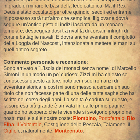
in grado di minare le basi della fede cattolica. Ma il Rex
Deus è stato occultato per oltre quindici secoli ed entrarne
in possesso sarà tutt’altro che semplice. Il giovane dovrà
seguire un’antica pista di indizi lasciata da un monaco
templare, destreggiandosi tra rivalità di corsari, intrighi di
corte e battaglie navali. E dovrà anche sventare il complotto
della Loggia dei Nascosti, intenzionata a mettere le mani su
quell’antico segreto…
Commento personale e recensione
:
Sono arrivato a "L'isola dei monaci senza nome" di Marcello
Simoni in un modo un po' curioso: Zizzi mi ha chiesto se
conoscessi questo autore, noto per i suoi romanzi di
avventura storica, e così mi sono messo a cercare un suo
titolo che non facesse parte di una delle tante saghe che ha
scritto nel corso degli anni. La scelta è caduta su questo, e
la sorpresa più grande è arrivata fin dalle prime pagine,
quando ho scoperto che le vicende si svolgono proprio nei
nostri mari e sulle nostre coste:
Piombino
,
Portoferraio,
Rio
Elba
, il Volterraio
, Castiglione della Pescaia, Talamone, il
Giglio
e, naturalmente,
Montecristo
.