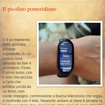
Il pisolino pomeridiano
C'è un momento
della giornata,
d'estate
soprattutto, in cui
l'unica cosa
sensata da fare è
arrendersi. Finito
il primo turno, con
il sole che picchia
e l'aria che
sembra uscita da
un forno, non
esiste impegno, commissione o buona intenzione che regga
il confronto con il letto. Neanche andare al mare è sempre la