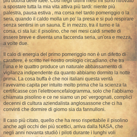
più buona delle idee. Così negli ultimi mesi mi sono ritrovato
a spostare tutta la mia vita attiva più tardi: niente più
palestra, pausa estiva , ma corsa nel tardo pomeriggio o la
sera, quando il caldo molla un po' la presa e si può respirare
senza sentirsi in un sauna. E in mezzo, tra il turno e la
corsa, ci sta lui: il pisolino, che nei mesi caldi smette di
essere breve e diventa una faccenda seria, un'ora e mezza,
a volte due.
Il calo di energia del primo pomeriggio non è un difetto di
carattere, è scritto nel nostro orologio circadiano, che tra
l'una e le quattro produce un naturale abbassamento di
vigilanza indipendente da quanto abbiamo dormito la notte
prima. La cosa buffa è che noi italiani questa verità
l'avevamo capita per intuito molto prima che la scienza la
certificasse con l'elettroencefalogramma, solo che l'abbiamo
chiamata pisolino e ce ne siamo un po' vergognati, complici
decenni di cultura aziendalista anglosassone che ci ha
convinti che dormire di giorno sia da fannulloni.
Il caso più citato, quello che ha reso rispettabile il pisolino
anche agli occhi dei più scettici, arriva dalla NASA, che
negli anni novanta studiò i piloti durante i lunghi voli