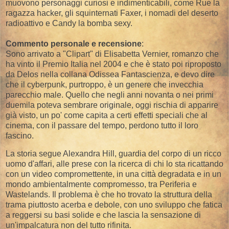
muovono personaggi curiosi e indimenticabili, come Rue la
ragazza hacker, gli squinternati Faxer, i nomadi del deserto
radioattivo e Candy la bomba sexy.
Commento personale e recensione
:
Sono arrivato a "Clipart" di Elisabetta Vernier, romanzo che
ha vinto il Premio Italia nel 2004 e che è stato poi riproposto
da Delos nella collana Odissea Fantascienza, e devo dire
che il cyberpunk, purtroppo, è un genere che invecchia
parecchio male. Quello che negli anni novanta o nei primi
duemila poteva sembrare originale, oggi rischia di apparire
già visto, un po' come capita a certi effetti speciali che al
cinema, con il passare del tempo, perdono tutto il loro
fascino.
La storia segue Alexandra Hill, guardia del corpo di un ricco
uomo d'affari, alle prese con la ricerca di chi lo sta ricattando
con un video compromettente, in una città degradata e in un
mondo ambientalmente compromesso, tra Periferia e
Wastelands. Il problema è che ho trovato la struttura della
trama piuttosto acerba e debole, con uno sviluppo che fatica
a reggersi su basi solide e che lascia la sensazione di
un'impalcatura non del tutto rifinita.