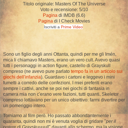
Titolo originale: Masters Of The Universe
Voto e recensione: 5/10
Pagina
di IMDB (6.6)
Pagina
di I Check Movies
Iscriviti a
Prime Video
Sono un figlio degli anni Ottanta, quindi per me gli Imén,
mica li chiamavo Masters, erano un vero cult. Avevo quasi
tutti i personaggi in action figure, castello di Grayskull
compreso (ne avevo pure parlato
tempo fa in un articolo sui
giochi dell'infanzia
). Guardavo i cartoni e leggevo i mini
fumetti a corredo delle confezioni. I miei preferiti erano
sempre i cattivi, anche se poi nei giochi di fantasia in
camera mia non c'erano vere fazioni, tutti quanti, Skeletor
compreso lottavano per un unico obiettivo: farmi divertire per
un pomeriggio intero.
Torniamo al film però. Ho passato abbondantemente i
quaranta, quindi non mi è venuta voglia di gridare "
per il
potere di Grayskuuuull
" davanti allo schermo, ma la visione