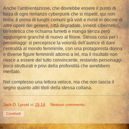
Anche l'ambientazione, che dovrebbe essere il punto di
forza di ogni romanzo cyberpunk che si rispetti, qui non
brilla: è piena di luoghi comuni già visti e rivisti in decine di
altre opere del genere, città degradate, innesti cibernetici,
un'estetica che richiama fumetti e manga senza però
aggiungere granché di nuovo al filone. Stessa cosa per i
personaggi: si percepisce la volontà dell'autrice di dare
centralità al mondo femminile, con una protagonista donna
e diverse figure femminili attorno a lei, ma il risultato non
riesce a essere del tutto convincente, restando personaggi
poco strutturati e privi della profondità che avrebbero
meritato.
Nel complesso una lettura veloce, ma che non lascia il
segno quanto altri titoli della stessa collana.
Jack O. Lyroid
at
15:14
Nessun commento:
Condividi
giovedì 23 luglio 2026