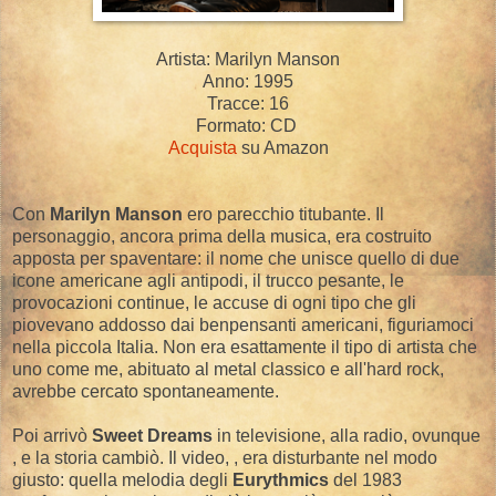
Artista: Marilyn Manson
Anno: 1995
Tracce: 16
Formato: CD
Acquista
su Amazon
Con
Marilyn Manson
ero parecchio titubante. Il
personaggio, ancora prima della musica, era costruito
apposta per spaventare: il nome che unisce quello di due
icone americane agli antipodi, il trucco pesante, le
provocazioni continue, le accuse di ogni tipo che gli
piovevano addosso dai benpensanti americani, figuriamoci
nella piccola Italia. Non era esattamente il tipo di artista che
uno come me, abituato al metal classico e all'hard rock,
avrebbe cercato spontaneamente.
Poi arrivò
Sweet Dreams
in televisione, alla radio, ovunque
, e la storia cambiò. Il video, , era disturbante nel modo
giusto: quella melodia degli
Eurythmics
del 1983