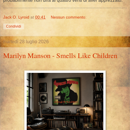
probabilmente non dirà ai quattro venti di aver apprezzato.
Jack O. Lyroid
at
00:41
Nessun commento:
Condividi
martedì 28 luglio 2026
Marilyn Manson - Smells Like Children