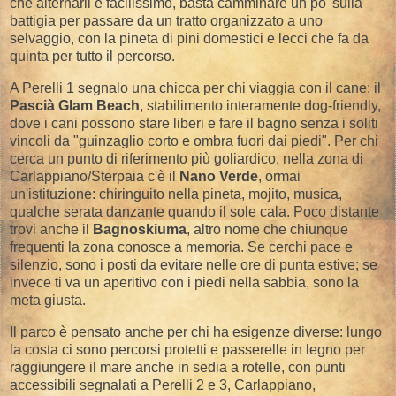
che alternarli è facilissimo, basta camminare un po' sulla
battigia per passare da un tratto organizzato a uno
selvaggio, con la pineta di pini domestici e lecci che fa da
quinta per tutto il percorso.
A Perelli 1 segnalo una chicca per chi viaggia con il cane: il
Pascià Glam Beach
, stabilimento interamente dog-friendly,
dove i cani possono stare liberi e fare il bagno senza i soliti
vincoli da "guinzaglio corto e ombra fuori dai piedi". Per chi
cerca un punto di riferimento più goliardico, nella zona di
Carlappiano/Sterpaia c'è il
Nano Verde
, ormai
un'istituzione: chiringuito nella pineta, mojito, musica,
qualche serata danzante quando il sole cala. Poco distante
trovi anche il
Bagnoskiuma
, altro nome che chiunque
frequenti la zona conosce a memoria. Se cerchi pace e
silenzio, sono i posti da evitare nelle ore di punta estive; se
invece ti va un aperitivo con i piedi nella sabbia, sono la
meta giusta.
Il parco è pensato anche per chi ha esigenze diverse: lungo
la costa ci sono percorsi protetti e passerelle in legno per
raggiungere il mare anche in sedia a rotelle, con punti
accessibili segnalati a Perelli 2 e 3, Carlappiano,