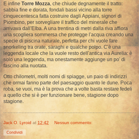
E infine
Torre Mozza
, che chiude degnamente il tratto:
sabbia fine e dorata, fondali bassi vicino alla torre
cinquecentesca fatta costruire dagli Appiani, signori di
Piombino, per sorvegliare il traffico del minerale che
arrivava dall'Elba. A una trentina di metri dalla riva affiora
una scogliera sommersa che protegge l'acqua creando una
specie di piscina naturale, perfetta per chi vuole fare
snorkeling tra orate, saraghi e qualche polpo. C'è una
leggenda locale che la vuole resto dell'antica via Aurelia: è
solo una leggenda, ma onestamente aggiunge un po' di
fascino alla nuotata.
Otto chilometri, molti nomi di spiagge, un paio di indirizzi
che ormai fanno parte del paesaggio quanto le dune. Poca
roba, se vuoi, ma è la prova che a volte basta restare fedeli
a quello che si è per funzionare bene, stagione dopo
stagione.
Jack O. Lyroid
at
12:42
Nessun commento:
Condividi