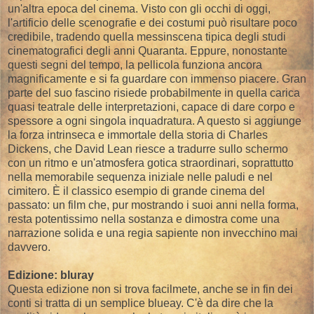
un'altra epoca del cinema. Visto con gli occhi di oggi,
l'artificio delle scenografie e dei costumi può risultare poco
credibile, tradendo quella messinscena tipica degli studi
cinematografici degli anni Quaranta. Eppure, nonostante
questi segni del tempo, la pellicola funziona ancora
magnificamente e si fa guardare con immenso piacere. Gran
parte del suo fascino risiede probabilmente in quella carica
quasi teatrale delle interpretazioni, capace di dare corpo e
spessore a ogni singola inquadratura. A questo si aggiunge
la forza intrinseca e immortale della storia di Charles
Dickens, che David Lean riesce a tradurre sullo schermo
con un ritmo e un'atmosfera gotica straordinari, soprattutto
nella memorabile sequenza iniziale nelle paludi e nel
cimitero. È il classico esempio di grande cinema del
passato: un film che, pur mostrando i suoi anni nella forma,
resta potentissimo nella sostanza e dimostra come una
narrazione solida e una regia sapiente non invecchino mai
davvero.
Edizione: bluray
Questa edizione non si trova facilmete, anche se in fin dei
conti si tratta di un semplice blueay. C'è da dire che la