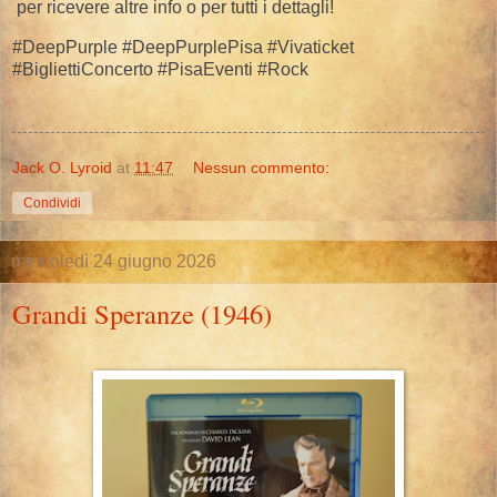
per ricevere altre info o per tutti i dettagli!
​#DeepPurple #DeepPurplePisa #Vivaticket
#BigliettiConcerto #PisaEventi #Rock
Jack O. Lyroid
at
11:47
Nessun commento:
Condividi
mercoledì 24 giugno 2026
Grandi Speranze (1946)