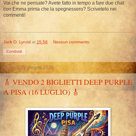
​Voi che ne pensate? Avete fatto in tempo a fare due chat
con Emma prima che la spegnessero? Scrivetelo nei
commenti!
Jack O. Lyroid
at
15:56
Nessun commento:
Condividi
giovedì 25 giugno 2026
​🎸 VENDO 2 BIGLIETTI DEEP PURPLE
A PISA (16 LUGLIO) 🎸