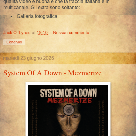
qualità video e buona e che la traccia italiana è in
multicanale. Gli extra sono soltanto:
Galleria fotografica
Jack O. Lyroid
at
19:10
Nessun commento:
Condividi
martedì 23 giugno 2026
System Of A Down - Mezmerize