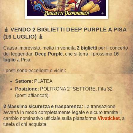
​🎸 VENDO 2 BIGLIETTI DEEP PURPLE A PISA
(16 LUGLIO) 🎸
​Causa imprevisto, metto in vendita
2 biglietti
per il concerto
dei leggendari
Deep Purple
, che si terrà il prossimo
16
luglio
a Pisa.
​I posti sono eccellenti e vicini:
Settore:
PLATEA
Posizione:
POLTRONA 2° SETTORE, Fila 32
(posti affiancati)
​🔒
Massima sicurezza e trasparenza:
La transazione
avverrà in modo completamente legale e sicuro tramite il
cambio nominativo ufficiale sulla piattaforma
Vivaticket
, a
tutela di chi acquista.