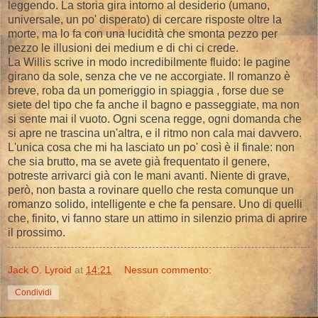
leggendo. La storia gira intorno al desiderio (umano,
universale, un po' disperato) di cercare risposte oltre la
morte, ma lo fa con una lucidità che smonta pezzo per
pezzo le illusioni dei medium e di chi ci crede.
La Willis scrive in modo incredibilmente fluido: le pagine
girano da sole, senza che ve ne accorgiate. Il romanzo è
breve, roba da un pomeriggio in spiaggia , forse due se
siete del tipo che fa anche il bagno e passeggiate, ma non
si sente mai il vuoto. Ogni scena regge, ogni domanda che
si apre ne trascina un'altra, e il ritmo non cala mai davvero.
L'unica cosa che mi ha lasciato un po' così è il finale: non
che sia brutto, ma se avete già frequentato il genere,
potreste arrivarci già con le mani avanti. Niente di grave,
però, non basta a rovinare quello che resta comunque un
romanzo solido, intelligente e che fa pensare. Uno di quelli
che, finito, vi fanno stare un attimo in silenzio prima di aprire
il prossimo.
Jack O. Lyroid
at
14:21
Nessun commento:
Condividi