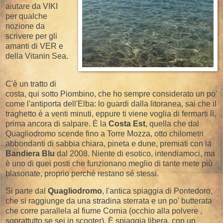
aiutare da VIKI
per qualche
nozione da
scrivere per gli
amanti di VER e
della Vitanin Sea.
C'è un tratto di
costa, qui sotto Piombino, che ho sempre considerato un po'
come l'antiporta dell'Elba: lo guardi dalla litoranea, sai che il
traghetto è a venti minuti, eppure ti viene voglia di fermarti lì,
prima ancora di salpare. È la
Costa Est
, quella che dal
Quagliodromo scende fino a Torre Mozza, otto chilometri
abbondanti di sabbia chiara, pineta e dune, premiati con la
Bandiera Blu
dal 2008. Niente di esotico, intendiamoci, ma
è uno di quei posti che funzionano meglio di tante mete più
blasonate, proprio perché restano sé stessi.
Si parte dal
Quagliodromo
, l'antica spiaggia di Pontedoro,
che si raggiunge da una stradina sterrata e un po' butterata
che corre parallela al fiume Cornia (occhio alla polvere ,
soprattutto se sei in scooter). È spiaggia libera, con un