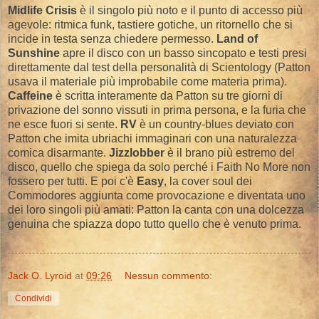
Midlife Crisis
è il singolo più noto e il punto di accesso più
agevole: ritmica funk, tastiere gotiche, un ritornello che si
incide in testa senza chiedere permesso.
Land of
Sunshine
apre il disco con un basso sincopato e testi presi
direttamente dal test della personalità di Scientology (Patton
usava il materiale più improbabile come materia prima).
Caffeine
è scritta interamente da Patton su tre giorni di
privazione del sonno vissuti in prima persona, e la furia che
ne esce fuori si sente.
RV
è un country-blues deviato con
Patton che imita ubriachi immaginari con una naturalezza
comica disarmante.
Jizzlobber
è il brano più estremo del
disco, quello che spiega da solo perché i Faith No More non
fossero per tutti. E poi c'è
Easy
, la cover soul dei
Commodores aggiunta come provocazione e diventata uno
dei loro singoli più amati: Patton la canta con una dolcezza
genuina che spiazza dopo tutto quello che è venuto prima.
Jack O. Lyroid
at
09:26
Nessun commento:
Condividi