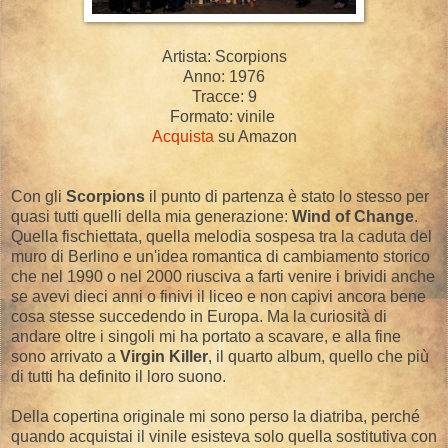
Artista: Scorpions
Anno: 1976
Tracce: 9
Formato: vinile
Acquista
su Amazon
Con gli
Scorpions
il punto di partenza è stato lo stesso per
quasi tutti quelli della mia generazione:
Wind of Change
.
Quella fischiettata, quella melodia sospesa tra la caduta del
muro di Berlino e un'idea romantica di cambiamento storico
che nel 1990 o nel 2000 riusciva a farti venire i brividi anche
se avevi dieci anni o finivi il liceo e non capivi ancora bene
cosa stesse succedendo in Europa. Ma la curiosità di
andare oltre i singoli mi ha portato a scavare, e alla fine
sono arrivato a
Virgin Killer
, il quarto album, quello che più
di tutti ha definito il loro suono.
Della copertina originale mi sono perso la diatriba, perché
quando acquistai il vinile esisteva solo quella sostitutiva con