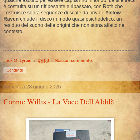
qualche ascolto per essere capita fino in fondo. La title track
è costruita su un riff pesante e ribassato, con Roth che
costruisce sopra sequenze di scale da brividi.
Yellow
Raven
chiude il disco in modo quasi psichedelico, un
residuo del suono delle origini che non stona affatto nel
contesto.
Jack O. Lyroid
at
09:58
Nessun commento:
Condividi
domenica 28 giugno 2026
Connie Willis - La Voce Dell'Aldilà