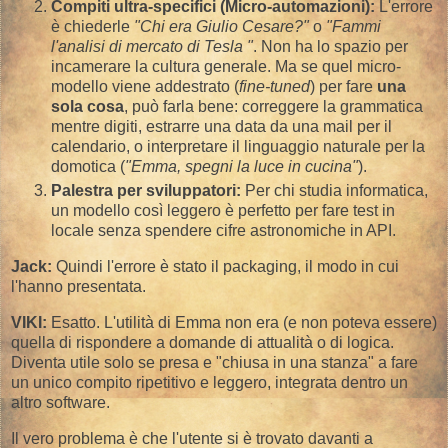
Compiti ultra-specifici (Micro-automazioni):
L'errore
è chiederle
"Chi era Giulio Cesare?"
o
"Fammi
l'analisi di mercato di Tesla "
. Non ha lo spazio per
incamerare la cultura generale. Ma se quel micro-
modello viene addestrato (
fine-tuned
) per fare
una
sola cosa
, può farla bene: correggere la grammatica
mentre digiti, estrarre una data da una mail per il
calendario, o interpretare il linguaggio naturale per la
domotica (
"Emma, spegni la luce in cucina"
).
Palestra per sviluppatori:
Per chi studia informatica,
un modello così leggero è perfetto per fare test in
locale senza spendere cifre astronomiche in API.
Jack:
Quindi l'errore è stato il packaging, il modo in cui
l'hanno presentata.
VIKI:
Esatto. L'utilità di Emma non era (e non poteva essere)
quella di rispondere a domande di attualità o di logica.
Diventa utile solo se presa e "chiusa in una stanza" a fare
un unico compito ripetitivo e leggero, integrata dentro un
altro software.
​Il vero problema è che l'utente si è trovato davanti a