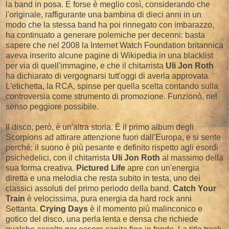
la band in posa. E forse è meglio così, considerando che
l'originale, raffigurante una bambina di dieci anni in un
modo che la stessa band ha poi rinnegato con imbarazzo,
ha continuato a generare polemiche per decenni: basta
sapere che nel 2008 la Internet Watch Foundation britannica
aveva inserito alcune pagine di Wikipedia in una blacklist
per via di quell'immagine, e che il chitarrista
Uli Jon Roth
ha dichiarato di vergognarsi tutt'oggi di averla approvata.
L'etichetta, la RCA, spinse per quella scelta contando sulla
controversia come strumento di promozione. Funzionò, nel
senso peggiore possibile.
Il disco, però, è un'altra storia. È il primo album degli
Scorpions ad attirare attenzione fuori dall'Europa, e si sente
perché: il suono è più pesante e definito rispetto agli esordi
psichedelici, con il chitarrista
Uli Jon Roth
al massimo della
sua forma creativa.
Pictured Life
apre con un'energia
diretta e una melodia che resta subito in testa, uno dei
classici assoluti del primo periodo della band.
Catch Your
Train
è velocissima, pura energia da hard rock anni
Settanta.
Crying Days
è il momento più malinconico e
gotico del disco, una perla lenta e densa che richiede