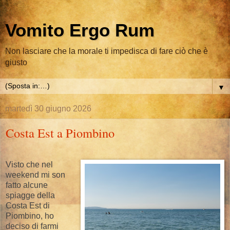
Vomito Ergo Rum
Non lasciare che la morale ti impedisca di fare ciò che è
giusto
▼
martedì 30 giugno 2026
Costa Est a Piombino
Visto che nel
weekend mi son
fatto alcune
spiagge della
Costa Est di
Piombino, ho
deciso di farmi