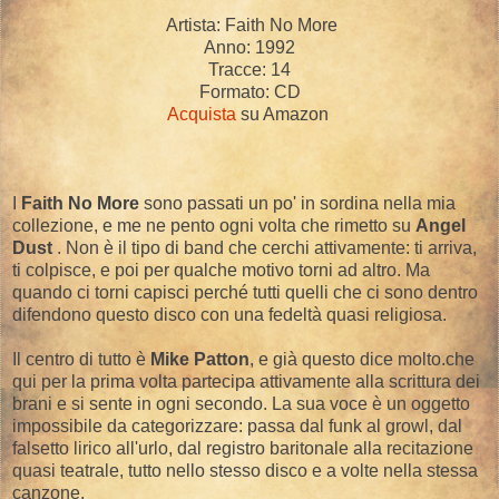
Artista: Faith No More
Anno: 1992
Tracce: 14
Formato: CD
Acquista
su Amazon
I
Faith No More
sono passati un po' in sordina nella mia
collezione, e me ne pento ogni volta che rimetto su
Angel
Dust
. Non è il tipo di band che cerchi attivamente: ti arriva,
ti colpisce, e poi per qualche motivo torni ad altro. Ma
quando ci torni capisci perché tutti quelli che ci sono dentro
difendono questo disco con una fedeltà quasi religiosa.
Il centro di tutto è
Mike Patton
, e già questo dice molto.che
qui per la prima volta partecipa attivamente alla scrittura dei
brani e si sente in ogni secondo. La sua voce è un oggetto
impossibile da categorizzare: passa dal funk al growl, dal
falsetto lirico all'urlo, dal registro baritonale alla recitazione
quasi teatrale, tutto nello stesso disco e a volte nella stessa
canzone.