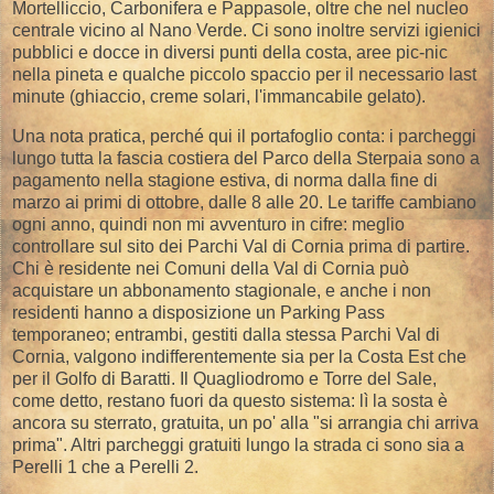
Mortelliccio, Carbonifera e Pappasole, oltre che nel nucleo
centrale vicino al Nano Verde. Ci sono inoltre servizi igienici
pubblici e docce in diversi punti della costa, aree pic-nic
nella pineta e qualche piccolo spaccio per il necessario last
minute (ghiaccio, creme solari, l'immancabile gelato).
Una nota pratica, perché qui il portafoglio conta: i parcheggi
lungo tutta la fascia costiera del Parco della Sterpaia sono a
pagamento nella stagione estiva, di norma dalla fine di
marzo ai primi di ottobre, dalle 8 alle 20. Le tariffe cambiano
ogni anno, quindi non mi avventuro in cifre: meglio
controllare sul sito dei Parchi Val di Cornia prima di partire.
Chi è residente nei Comuni della Val di Cornia può
acquistare un abbonamento stagionale, e anche i non
residenti hanno a disposizione un Parking Pass
temporaneo; entrambi, gestiti dalla stessa Parchi Val di
Cornia, valgono indifferentemente sia per la Costa Est che
per il Golfo di Baratti. Il Quagliodromo e Torre del Sale,
come detto, restano fuori da questo sistema: lì la sosta è
ancora su sterrato, gratuita, un po' alla "si arrangia chi arriva
prima". Altri parcheggi gratuiti lungo la strada ci sono sia a
Perelli 1 che a Perelli 2.