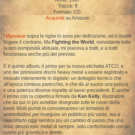
Tracce: 9
Formato: CD
Acquista
su Amazon
I
Manowar
sopra le righe lo sono per definizione, ed è inutile
fingere il contrario. Ma
Fighting the World
, nonostante tutta
la loro pomposità abituale, mi piaceva a tratti, e a tratti
funzionava anche più del previsto.
È il quinto album, il primo per la nuova etichetta ATCO, e
uno dei primissimi dischi heavy metal a essere registrato e
missato interamente in digitale: un dettaglio tecnico che
all'epoca contava parecchio, e che dà al suono una pulizia
e una potenza diverse rispetto ai lavori precedenti. È anche
il primo con la copertina firmata da
Ken Kelly
, illustratore
che da qui in poi avrebbe disegnato tutte le cover della
band. Molti puristi lo considerarono un tentativo di
ammorbidirsi per inseguire un pubblico più vasto, ma a
riascoltarlo oggi sembra più un cambio di passo che una
resa: stesso epic metal di sempre, solo confezionato con un
suono più granitico e diretto.