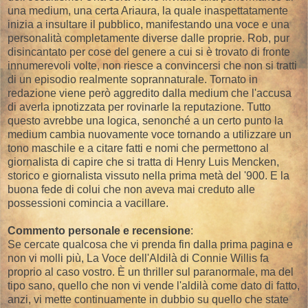
una medium, una certa Ariaura, la quale inaspettatamente
inizia a insultare il pubblico, manifestando una voce e una
personalità completamente diverse dalle proprie. Rob, pur
disincantato per cose del genere a cui si è trovato di fronte
innumerevoli volte, non riesce a convincersi che non si tratti
di un episodio realmente soprannaturale. Tornato in
redazione viene però aggredito dalla medium che l'accusa
di averla ipnotizzata per rovinarle la reputazione. Tutto
questo avrebbe una logica, senonché a un certo punto la
medium cambia nuovamente voce tornando a utilizzare un
tono maschile e a citare fatti e nomi che permettono al
giornalista di capire che si tratta di Henry Luis Mencken,
storico e giornalista vissuto nella prima metà del '900. E la
buona fede di colui che non aveva mai creduto alle
possessioni comincia a vacillare.
Commento personale e recensione
:
Se cercate qualcosa che vi prenda fin dalla prima pagina e
non vi molli più, La Voce dell'Aldilà di Connie Willis fa
proprio al caso vostro. È un thriller sul paranormale, ma del
tipo sano, quello che non vi vende l'aldilà come dato di fatto,
anzi, vi mette continuamente in dubbio su quello che state