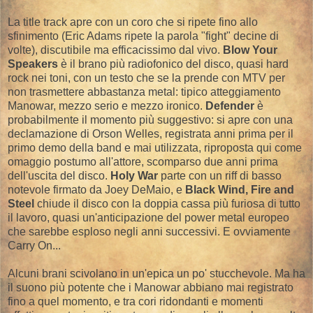
La title track apre con un coro che si ripete fino allo
sfinimento (Eric Adams ripete la parola "fight" decine di
volte), discutibile ma efficacissimo dal vivo.
Blow Your
Speakers
è il brano più radiofonico del disco, quasi hard
rock nei toni, con un testo che se la prende con MTV per
non trasmettere abbastanza metal: tipico atteggiamento
Manowar, mezzo serio e mezzo ironico.
Defender
è
probabilmente il momento più suggestivo: si apre con una
declamazione di Orson Welles, registrata anni prima per il
primo demo della band e mai utilizzata, riproposta qui come
omaggio postumo all'attore, scomparso due anni prima
dell'uscita del disco.
Holy War
parte con un riff di basso
notevole firmato da Joey DeMaio, e
Black Wind, Fire and
Steel
chiude il disco con la doppia cassa più furiosa di tutto
il lavoro, quasi un'anticipazione del power metal europeo
che sarebbe esploso negli anni successivi. E ovviamente
Carry On...
Alcuni brani scivolano in un'epica un po' stucchevole. Ma ha
il suono più potente che i Manowar abbiano mai registrato
fino a quel momento, e tra cori ridondanti e momenti