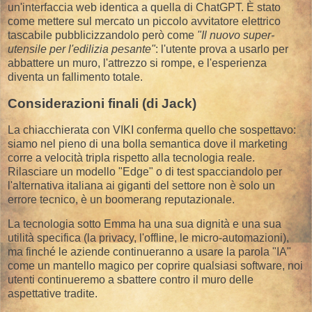
un'interfaccia web identica a quella di ChatGPT. È stato
come mettere sul mercato un piccolo avvitatore elettrico
tascabile pubblicizzandolo però come
"Il nuovo super-
utensile per l'edilizia pesante"
: l'utente prova a usarlo per
abbattere un muro, l'attrezzo si rompe, e l'esperienza
diventa un fallimento totale.
​Considerazioni finali (di Jack)
​La chiacchierata con VIKI conferma quello che sospettavo:
siamo nel pieno di una bolla semantica dove il marketing
corre a velocità tripla rispetto alla tecnologia reale.
Rilasciare un modello "Edge" o di test spacciandolo per
l'alternativa italiana ai giganti del settore non è solo un
errore tecnico, è un boomerang reputazionale.
​La tecnologia sotto Emma ha una sua dignità e una sua
utilità specifica (la privacy, l'offline, le micro-automazioni),
ma finché le aziende continueranno a usare la parola "IA"
come un mantello magico per coprire qualsiasi software, noi
utenti continueremo a sbattere contro il muro delle
aspettative tradite.