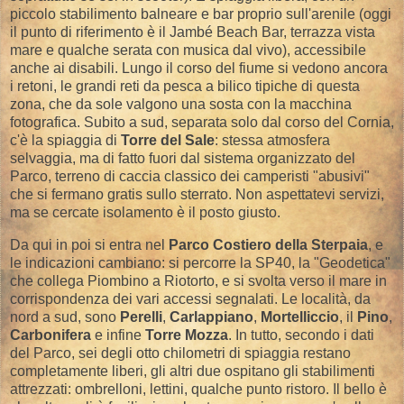
piccolo stabilimento balneare e bar proprio sull'arenile (oggi
il punto di riferimento è il Jambé Beach Bar, terrazza vista
mare e qualche serata con musica dal vivo), accessibile
anche ai disabili. Lungo il corso del fiume si vedono ancora
i retoni, le grandi reti da pesca a bilico tipiche di questa
zona, che da sole valgono una sosta con la macchina
fotografica. Subito a sud, separata solo dal corso del Cornia,
c'è la spiaggia di
Torre del Sale
: stessa atmosfera
selvaggia, ma di fatto fuori dal sistema organizzato del
Parco, terreno di caccia classico dei camperisti "abusivi"
che si fermano gratis sullo sterrato. Non aspettatevi servizi,
ma se cercate isolamento è il posto giusto.
Da qui in poi si entra nel
Parco Costiero della Sterpaia
, e
le indicazioni cambiano: si percorre la SP40, la "Geodetica"
che collega Piombino a Riotorto, e si svolta verso il mare in
corrispondenza dei vari accessi segnalati. Le località, da
nord a sud, sono
Perelli
,
Carlappiano
,
Mortelliccio
, il
Pino
,
Carbonifera
e infine
Torre Mozza
. In tutto, secondo i dati
del Parco, sei degli otto chilometri di spiaggia restano
completamente liberi, gli altri due ospitano gli stabilimenti
attrezzati: ombrelloni, lettini, qualche punto ristoro. Il bello è