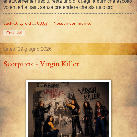
effettivamente riusciti, resta uno di quegli album che ascolto
volentieri a tratti, senza pretendere che sia tutto oro.
Jack O. Lyroid
at
08:07
Nessun commento:
Condividi
lunedì 29 giugno 2026
Scorpions - Virgin Killer