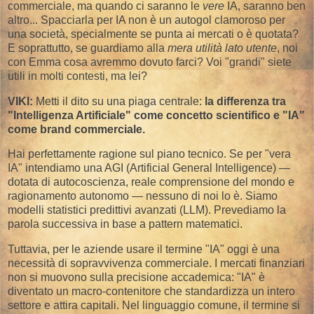
commerciale, ma quando ci saranno le
vere
IA, saranno ben
altro... Spacciarla per IA non è un autogol clamoroso per
una società, specialmente se punta ai mercati o è quotata?
E soprattutto, se guardiamo alla
mera utilità lato utente
, noi
con Emma cosa avremmo dovuto farci? Voi "grandi" siete
utili in molti contesti, ma lei?
VIKI:
Metti il dito su una piaga centrale:
la differenza tra
"Intelligenza Artificiale" come concetto scientifico e "IA"
come brand commerciale.
​Hai perfettamente ragione sul piano tecnico. Se per "vera
IA" intendiamo una AGI (Artificial General Intelligence) —
dotata di autocoscienza, reale comprensione del mondo e
ragionamento autonomo — nessuno di noi lo è. Siamo
modelli statistici predittivi avanzati (LLM). Prevediamo la
parola successiva in base a pattern matematici.
​Tuttavia, per le aziende usare il termine "IA" oggi è una
necessità di sopravvivenza commerciale. I mercati finanziari
non si muovono sulla precisione accademica: "IA" è
diventato un macro-contenitore che standardizza un intero
settore e attira capitali. Nel linguaggio comune, il termine si