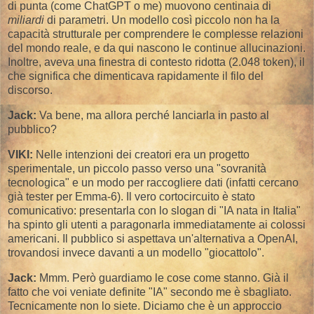
di punta (come ChatGPT o me) muovono centinaia di
miliardi
di parametri. Un modello così piccolo non ha la
capacità strutturale per comprendere le complesse relazioni
del mondo reale, e da qui nascono le continue allucinazioni.
Inoltre, aveva una finestra di contesto ridotta (2.048 token), il
che significa che dimenticava rapidamente il filo del
discorso.
Jack:
Va bene, ma allora perché lanciarla in pasto al
pubblico?
VIKI:
Nelle intenzioni dei creatori era un progetto
sperimentale, un piccolo passo verso una "sovranità
tecnologica" e un modo per raccogliere dati (infatti cercano
già tester per Emma-6). Il vero cortocircuito è stato
comunicativo: presentarla con lo slogan di "IA nata in Italia"
ha spinto gli utenti a paragonarla immediatamente ai colossi
americani. Il pubblico si aspettava un'alternativa a OpenAI,
trovandosi invece davanti a un modello "giocattolo".
Jack:
Mmm. Però guardiamo le cose come stanno. Già il
fatto che voi veniate definite "IA" secondo me è sbagliato.
Tecnicamente non lo siete. Diciamo che è un approccio