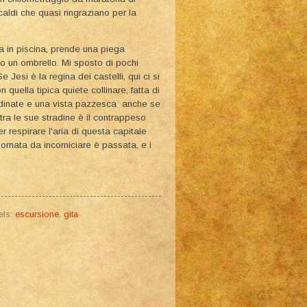
aldi che quasi ringraziano per la
 in piscina, prende una piega
o un ombrello. Mi sposto di pochi
 Jesi è la regina dei castelli, qui ci si
 quella tipica quiete collinare, fatta di
e ordinate e una vista pazzesca anche se
ra le sue stradine è il contrappeso
er respirare l'aria di questa capitale
iornata da incorniciare è passata, e i
els:
escursione
,
gita