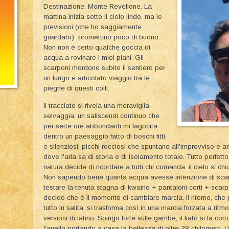
Destinazione: Monte Revellone. La
mattina inizia sotto il cielo lindo, ma le
previsioni (che ho saggiamente
guardato) promettino poco di buono.
Non non è certo qualche goccia di
acqua a rovinare i miei piani. Gli
scarponi mordono subito il sentiero per
un lungo e articolato viaggio tra le
pieghe di questi colli.
​Il tracciato si rivela una meraviglia
selvaggia, un saliscendi continuo che
per sette ore abbondanti mi fagocita
dentro un paesaggio fatto di boschi fitti
e silenziosi, picchi rocciosi che spuntano all'improvviso e an
dove l'aria sa di storia e di isolamento totale. Tutto perfett
natura decide di ricordare a tutti chi comanda: il cielo si c
Non sapendo bene quanta acqua avesse intenzione di scari
testare la tenuta stagna di kwaino + pantaloni corti + scarp
decido che è il momento di cambiare marcia. Il ritorno, che 
tutto in salita, si trasforma così in una marcia forzata a ri
versioni di latino. Spingo forte sulle gambe, il fiato si fa cor
l'anello portando a casa la bellezza di oltre 28 chilometri.