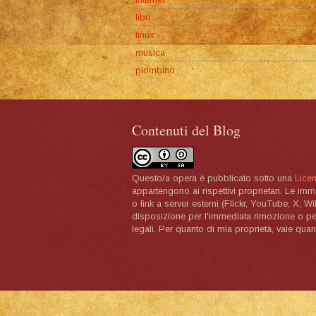
libri
linux
musica
piombino
Contenuti del Blog
Questo/a opera è pubblicato sotto una
Lice
appartengono ai rispettivi proprietari. Le im
o link a server esterni (Flickr, YouTube, X, W
disposizione per l'immediata rimozione o per 
legali. Per quanto di mia proprietà, vale quan