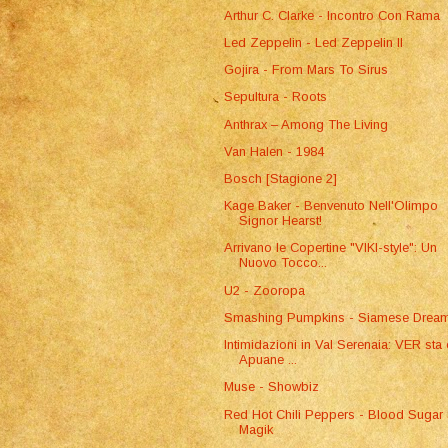
Arthur C. Clarke - Incontro Con Rama
Led Zeppelin - Led Zeppelin II
Gojira - From Mars To Sirus
Sepultura - Roots
Anthrax – Among The Living
Van Halen - 1984
Bosch [Stagione 2]
Kage Baker - Benvenuto Nell'Olimpo
Signor Hearst!
Arrivano le Copertine "VIKI-style": Un
Nuovo Tocco...
U2 - Zooropa
Smashing Pumpkins - Siamese Drea
Intimidazioni in Val Serenaia: VER sta
Apuane ...
Muse - Showbiz
Red Hot Chili Peppers - Blood Sugar
Magik