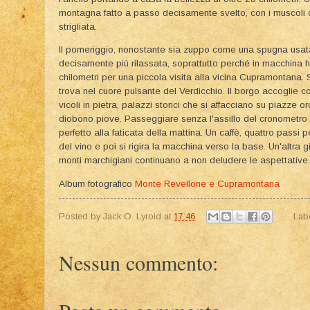
montagna fatto a passo decisamente svelto, con i muscoli c
strigliata.
Il pomeriggio, nonostante sia zuppo come una spugna usata
decisamente più rilassata, soprattutto perché in macchina h
chilometri per una piccola visita alla vicina Cupramontana. Se
trova nel cuore pulsante del Verdicchio. Il borgo accoglie con
vicoli in pietra, palazzi storici che si affacciano su piazz
diobono piove. Passeggiare senza l'assillo del cronometro t
perfetto alla faticata della mattina. Un caffè, quattro passi p
del vino e poi si rigira la macchina verso la base. Un'altra g
monti marchigiani continuano a non deludere le aspettative.
Album fotografico
Monte Revellone e Cupramontana
Posted by
Jack O. Lyroid
at
17:46
Lab
Nessun commento: