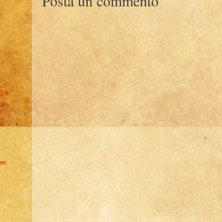
Posta un commento
E A
den