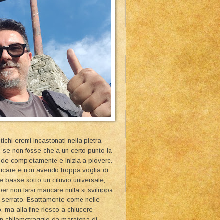
tichi eremi incastonati nella pietra,
o, se non fosse che a un certo punto la
hiude completamente e inizia a piovere.
care e non avendo troppa voglia di
e basse sotto un diluvio universale,
per non farsi mancare nulla si sviluppa
tmo serrato. Esattamente come nelle
to, ma alla fine riesco a chiudere
 Un chilometraggio da maratona di