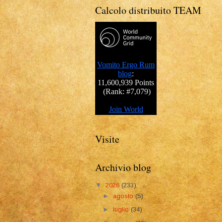
Calcolo distribuito TEAM
Visite
Archivio blog
▼
2026
(233)
►
agosto
(5)
►
luglio
(34)