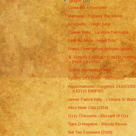
▼
giugno
(33)
Costa Est a Piombino
Manowar - Fighting The World
Scorpions - Virgin Killer
Connie Willis - La Voce Dell'Aldilà
Faith No More - Angel Dust
Emma, l'intelligenza artificiale italiana
​🎸 VENDO 2 BIGLIETTI DEEP PURPL
PISA (16 LUGLI...
Grandi Speranze (1946)
System Of A Down - Mezmerize
Aggiornamento Oxygenos 14.0.0.1902
(LE2123 B80P02)
James Patrick Kelly - L'Utopia Di Wal
Alice Nelle Città (1974)
Ozzy Osbourne - Blizzard of Ozz
Type O Negative - Bloody Kisses
Sul Tuo Cadavere (2026)