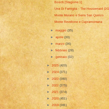
Bosch [Stagione 1]
Una Di Famiglia - The Housemaid (20
Monte Murano e Serra San Quirico
Monte Revellone e Cupramontana
►
maggio
(35)
►
aprile
(30)
►
marzo
(36)
►
febbraio
(28)
►
gennaio
(32)
►
2025
(420)
►
2024
(371)
►
2023
(380)
►
2022
(375)
►
2021
(374)
►
2020
(451)
►
2019
(381)