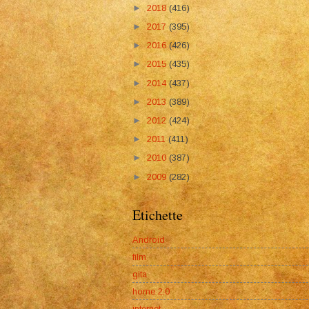
►
2018
(416)
►
2017
(395)
►
2016
(426)
►
2015
(435)
►
2014
(437)
►
2013
(389)
►
2012
(424)
►
2011
(411)
►
2010
(387)
►
2009
(282)
Etichette
Android
film
gita
home 2.0
internet