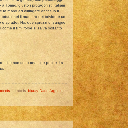
 Torino, giusto i protagonisti italiani
re la mano ed allungare anche io il
tortura, sei il maestro del brivido e un
e o splatter. No, due spruzzi di sangue
come il film, forse si salva soltanto
ure, che non sono neanche poche. La
mo:
ments
Labels:
bluray
,
Dario Argento
,