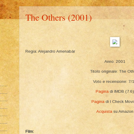
The Others (2001)
Regia: Alejandro Amenabàr
Anno: 2001
Titolo originale: The Ot
Voto e recensione: 7/
Pagina
di IMDB (7.6)
Pagina
di I Check Mov
Acquista
su Amazon
Film: