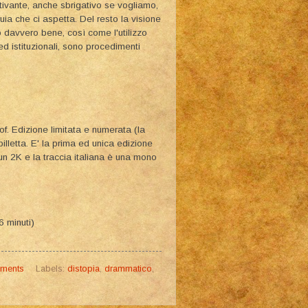
ttivante, anche sbrigativo se vogliamo,
uia che ci aspetta. Del resto la visione
 davvero bene, così come l'utilizzo
 ed istituzionali, sono procedimenti
of. Edizione limitata e numerata (la
letta. E' la prima ed unica edizione
un 2K e la traccia italiana è una mono
 minuti)
ments
Labels:
distopia
,
drammatico
,