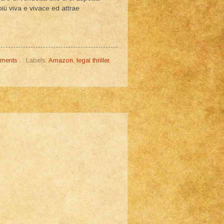
iù viva e vivace ed attrae
ments
Labels:
Amazon
,
legal thriller
,