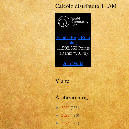
Calcolo distribuito TEAM
Visite
Archivio blog
►
2026
(233)
►
2025
(420)
►
2024
(371)