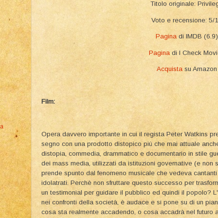
Titolo originale: Privile
Voto e recensione: 5/
Pagina
di IMDB (6.9)
Pagina
di I Check Mov
Acquista
su Amazon
Film:
ta
Opera davvero importante in cui il regista Peter Watkins pr
segno con una prodotto distopico più che mai attuale anche
distopia, commedia, drammatico e documentario in stile guer
dei mass media, utilizzati da istituzioni governative (e non s
prende spunto dal fenomeno musicale che vedeva cantanti
idolatrati. Perchè non sfruttare questo successo per trasfor
un testimonial per guidare il pubblico ed quindi il popolo? 
nei confronti della società, è audace e si pone su di un pia
cosa sta realmente accadendo, o cosa accadrà nel futuro a