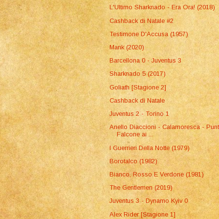
L'Ultimo Sharknado - Era Ora! (2018)
Cashback di Natale #2
Testimone D'Accusa (1957)
Mank (2020)
Barcellona 0 - Juventus 3
Sharknado 5 (2017)
Goliath [Stagione 2]
Cashback di Natale
Juventus 2 - Torino 1
Anello Diaccioni - Calamoresca - Pun
Falcone ai ...
I Guerrieri Della Notte (1979)
Borotalco (1982)
Bianco, Rosso E Verdone (1981)
The Gentlemen (2019)
Juventus 3 - Dynamo Kyiv 0
Alex Rider [Stagione 1]