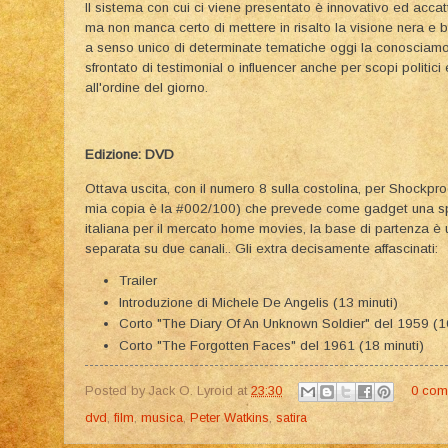
Il sistema con cui ci viene presentato è innovativo ed acca
ma non manca certo di mettere in risalto la visione nera e b
a senso unico di determinate tematiche oggi la conosciamo
sfrontato di testimonial o influencer anche per scopi politici
all'ordine del giorno.
Edizione: DVD
Ottava uscita, con il numero 8 sulla costolina, per Shockpro
mia copia è la #002/100) che prevede come gadget una spil
italiana per il mercato home movies, la base di partenza è 
separata su due canali.. Gli extra decisamente affascinati:
Trailer
Introduzione di Michele De Angelis (13 minuti)
Corto "The Diary Of An Unknown Soldier" del 1959 (16
Corto "The Forgotten Faces" del 1961 (18 minuti)
Posted by
Jack O. Lyroid
at
23:30
0 com
dvd
,
film
,
musica
,
Peter Watkins
,
satira