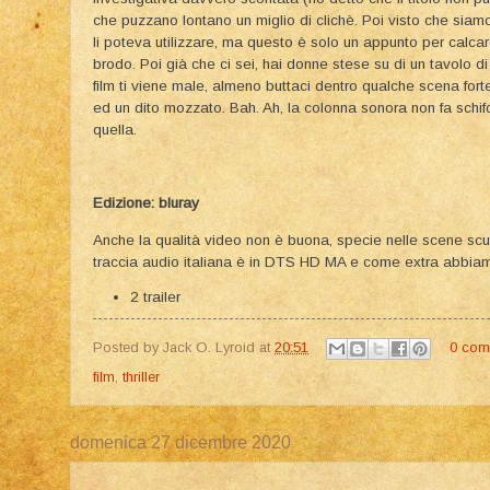
che puzzano lontano un miglio di clichè. Poi visto che siamo a
li poteva utilizzare, ma questo è solo un appunto per calca
brodo. Poi già che ci sei, hai donne stese su di un tavolo di 
film ti viene male, almeno buttaci dentro qualche scena fort
ed un dito mozzato. Bah. Ah, la colonna sonora non fa schifo 
quella.
Edizione: bluray
Anche la qualità video non è buona, specie nelle scene sc
traccia audio italiana è in DTS HD MA e come extra abbia
2 trailer
Posted by
Jack O. Lyroid
at
20:51
0 com
film
,
thriller
domenica 27 dicembre 2020