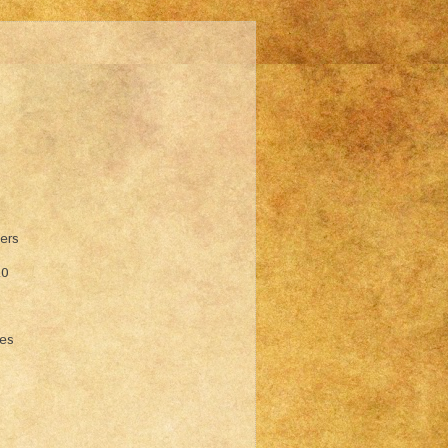
hers
10
ies