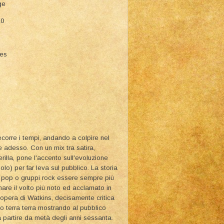
ge
10
ies
ecorre i tempi, andando a colpire nel
 adesso. Con un mix tra satira,
illa, pone l'accento sull'evoluzione
olo) per far leva sul pubblico. La storia
 pop o gruppi rock essere sempre più
mare il volto più noto ed acclamato in
L'opera di Watkins, decisamente critica
no terra terra mostrando al pubblico
 partire da metà degli anni sessanta.