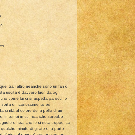
o
10
ies
ue, tra l'altro neanche sono un fan di
sta uscita è davvero fuori da ogni
 uno come lui ci si aspetta parecchio
na sorta di riconoscimento ed
si rifà al colore della pelle di un
e, in tempi in cui neanche sarebbe
llognolo e neanche lo si nota troppo. La
 qualche minuto di girato e la parte
ò riferirsi al genere) con personaggi