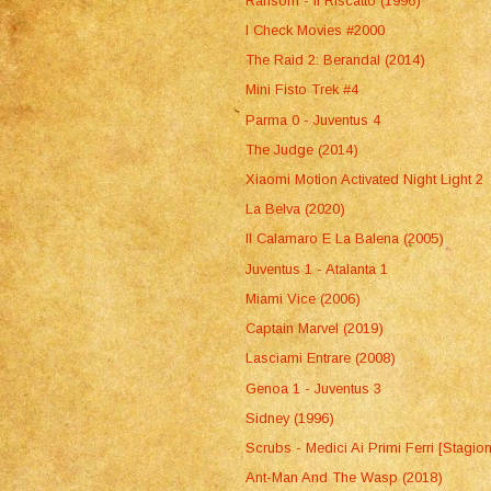
Ransom - Il Riscatto (1996)
I Check Movies #2000
The Raid 2: Berandal (2014)
Mini Fisto Trek #4
Parma 0 - Juventus 4
The Judge (2014)
Xiaomi Motion Activated Night Light 2
La Belva (2020)
Il Calamaro E La Balena (2005)
Juventus 1 - Atalanta 1
Miami Vice (2006)
Captain Marvel (2019)
Lasciami Entrare (2008)
Genoa 1 - Juventus 3
Sidney (1996)
Scrubs - Medici Ai Primi Ferri [Stagio
Ant-Man And The Wasp (2018)