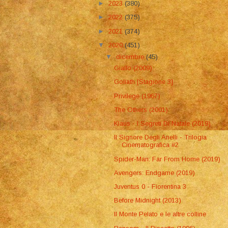
►
2023
(380)
►
2022
(375)
►
2021
(374)
▼
2020
(451)
▼
dicembre
(45)
Giallo (2009)
Goliath [Stagione 3]
Privilege (1967)
The Others (2001)
Klaus - I Segreti Di Natale (2019)
Il Signore Degli Anelli - Trilogia
Cinematografica #2
Spider-Man: Far From Home (2019)
Avengers: Endgame (2019)
Juventus 0 - Fiorentina 3
Before Midnight (2013)
Il Monte Pelato e le altre colline