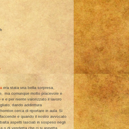
th
o
ma
era stata una bella sorpresa,
finale, ma comunque molto piacevole e
e e per niente valorizzato il lavoro
liato, dando addirittura
ornton cerca di riportare in aula. Si
 faccende e quando il nostro avvocato
ibalta aspetti lasciati in sospeso negli
a o di vendetta che ci si aspetta