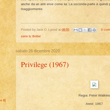
anche da un anti eroe come lui. La seconda parte è quindi p
maggiormente.
Posted by
Jack O. Lyroid
at
08:55
0 com
serie tv
,
thriller
sabato 26 dicembre 2020
Privilege (1967)
Regia: Peter Watkins
ne 8]
Anno: 1967