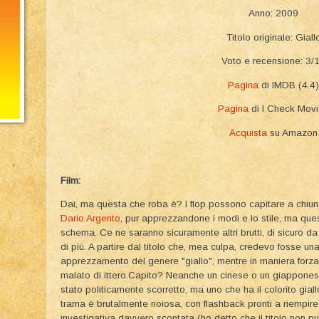
Anno: 2009
Titolo originale: Giall
Voto e recensione: 3/
Pagina
di IMDB (4.4)
Pagina
di I Check Mov
Acquista
su Amazon
Film:
Dai, ma questa che roba è? I flop possono capitare a chiunq
Dario Argento
, pur apprezzandone i modi e lo stile, ma que
schema. Ce ne saranno sicuramente altri brutti, di sicuro da
di più. A partire dal titolo che, mea culpa, credevo fosse u
apprezzamento del genere "giallo", mentre in maniera forzata 
malato di ittero.Capito? Neanche un cinese o un giappones
stato politicamente scorretto, ma uno che ha il colorito gia
trama è brutalmente noiosa, con flashback pronti a riempire
investigativa davvero scontata (ho detto che il titolo non pu