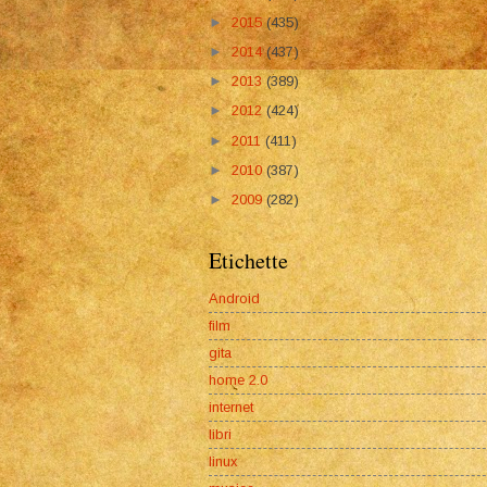
►
2015
(435)
►
2014
(437)
►
2013
(389)
►
2012
(424)
►
2011
(411)
►
2010
(387)
►
2009
(282)
Etichette
Android
film
gita
home 2.0
internet
libri
linux