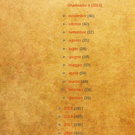
Sharknado 4 (2016)
►
novembre
(43)
►
ottobre
(42)
►
settembre
(32)
►
agosto
(35)
►
luglio
(28)
►
giugno
(28)
►
maggio
(33)
►
aprile
(54)
►
marzo
(44)
►
febbraio
(28)
►
gennaio
(39)
►
2019
(381)
►
2018
(416)
►
2017
(395)
►
2016
(426)