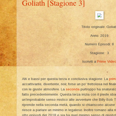
Goliath [Stagione 3]
Titolo originale: Golia
Anno: 2019
Numero Episodi: 8
Stagione: 3
Iscriviti a
Prime Vide
Alti e bassi per questa terza e conclusiva stagione. La
pri
accattivante, divertente, noir, forse un po' frettolosa nel 
con le giuste atmosfere. La
seconda
purtroppo ha snaturato 
fatto precedentemente. Questa terza inizia con il piede sbag
un'improbabile senso mistico alle avventure che Billy Bob Th
riprende nella seconda metà, quando si chiariscono alcune
riesce a parlare un minimo in legalese. Inoltre tornano alla r
otto episodi del 2018 e sia ha quel minimo senso di giustizi