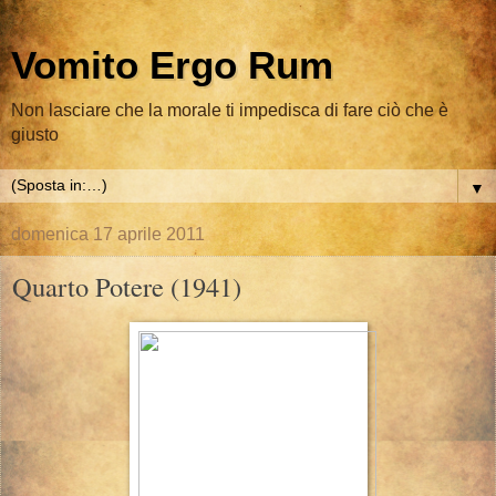
Vomito Ergo Rum
Non lasciare che la morale ti impedisca di fare ciò che è
giusto
▼
domenica 17 aprile 2011
Quarto Potere (1941)