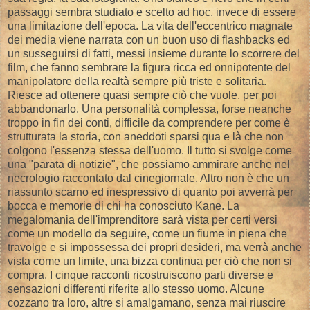
passaggi sembra studiato e scelto ad hoc, invece di essere
una limitazione dell'epoca. La vita dell'eccentrico magnate
dei media viene narrata con un buon uso di flashbacks ed
un susseguirsi di fatti, messi insieme durante lo scorrere del
film, che fanno sembrare la figura ricca ed onnipotente del
manipolatore della realtà sempre più triste e solitaria.
Riesce ad ottenere quasi sempre ciò che vuole, per poi
abbandonarlo. Una personalità complessa, forse neanche
troppo in fin dei conti, difficile da comprendere per come è
strutturata la storia, con aneddoti sparsi qua e là che non
colgono l'essenza stessa dell'uomo. Il tutto si svolge come
una "parata di notizie", che possiamo ammirare anche nel
necrologio raccontato dal cinegiornale. Altro non è che un
riassunto scarno ed inespressivo di quanto poi avverrà per
bocca e memorie di chi ha conosciuto Kane. La
megalomania dell'imprenditore sarà vista per certi versi
come un modello da seguire, come un fiume in piena che
travolge e si impossessa dei propri desideri, ma verrà anche
vista come un limite, una bizza continua per ciò che non si
compra. I cinque racconti ricostruiscono parti diverse e
sensazioni differenti riferite allo stesso uomo. Alcune
cozzano tra loro, altre si amalgamano, senza mai riuscire