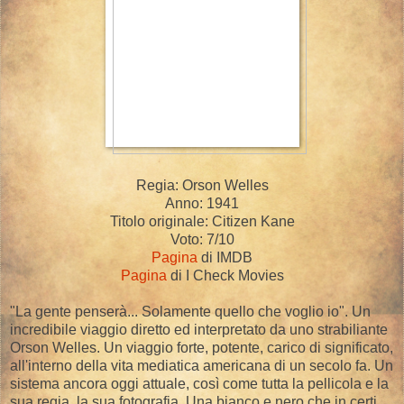
Regia: Orson Welles
Anno: 1941
Titolo originale: Citizen Kane
Voto: 7/10
Pagina
di IMDB
Pagina
di I Check Movies
"La gente penserà... Solamente quello che voglio io". Un
incredibile viaggio diretto ed interpretato da uno strabiliante
Orson Welles. Un viaggio forte, potente, carico di significato,
all'interno della vita mediatica americana di un secolo fa. Un
sistema ancora oggi attuale, così come tutta la pellicola e la
sua regia, la sua fotografia. Una bianco e nero che in certi