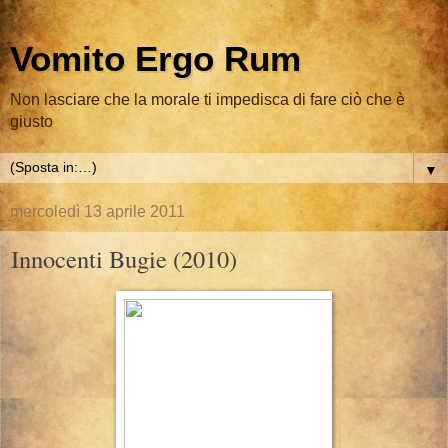
Vomito Ergo Rum
Non lasciare che la morale ti impedisca di fare ciò che è
giusto
▼
mercoledì 13 aprile 2011
Innocenti Bugie (2010)