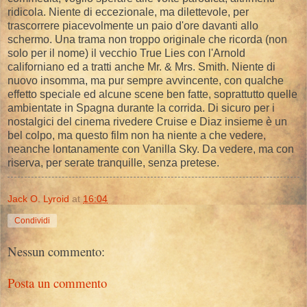
ridicola. Niente di eccezionale, ma dilettevole, per
trascorrere piacevolmente un paio d'ore davanti allo
schermo. Una trama non troppo originale che ricorda (non
solo per il nome) il vecchio True Lies con l'Arnold
californiano ed a tratti anche Mr. & Mrs. Smith. Niente di
nuovo insomma, ma pur sempre avvincente, con qualche
effetto speciale ed alcune scene ben fatte, soprattutto quelle
ambientate in Spagna durante la corrida. Di sicuro per i
nostalgici del cinema rivedere Cruise e Diaz insieme è un
bel colpo, ma questo film non ha niente a che vedere,
neanche lontanamente con Vanilla Sky. Da vedere, ma con
riserva, per serate tranquille, senza pretese.
Jack O. Lyroid
at
16:04
Condividi
Nessun commento:
Posta un commento