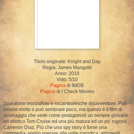
Titolo originale: Knight and Day
Regia: James Mangold
Anno: 2010
Voto: 5/10
Pagina
di IMDB
Pagina
di I Check Movies
Sparatorie mozzafiato e rocambolesche disavventure. Può
essere molto o può sembrare poco, ma questo è il film di
spionaggio che vede come protagonisti un sempre giovane
ed atletico Tom Cruise ed una più matura ed un po' rugosa
Cameron Diaz. Più che una spy story è forse una
commedia, voglio sperare alle volte parodica, altrimenti