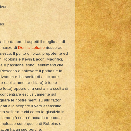
iver
ies
che da loro ti aspetti il meglio su di
romanzo di
Dennis Lehane
riesce ad
iesco. Il punto di forza, prepotente ed
Tim Robbins e Kevin Bacon. Magnifici,
tta e passione, sono i sentimenti che
. Riescono a sollevare il pathos e la
ivamente. La scelta di anticipare,
tto esplicitamente chiaro) è forse
 letto) oppure una cristallina scelta di
ci concentrare esclusivamente sul
are le nostre menti su altri fattori,
egati allo scoprire il vero assassino.
a sofferta e chi cerca la giustizia in
sappiamo già cosa è accaduto e cosa
 complesso sono quello di Robbins e
 Bacon ha un suo perchè.