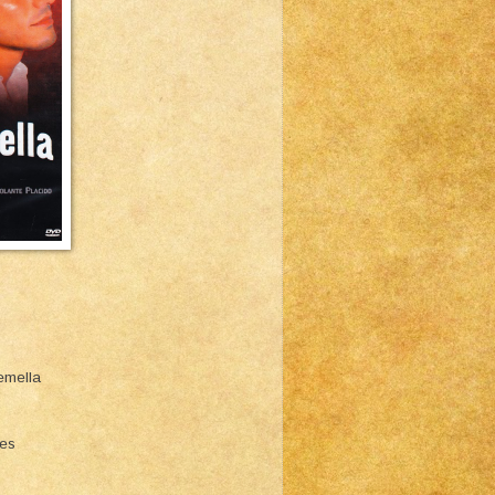
emella
ies