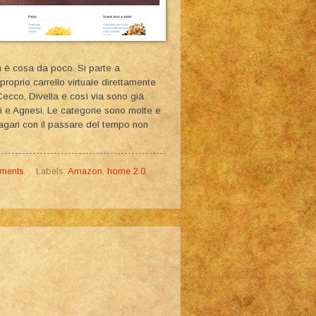
non è cosa da poco. Si parte a
proprio carrello virtuale direttamente
Cecco, Divella e così via sono già
i e Agnesi. Le categorie sono molte e
gari con il passare del tempo non
ments
Labels:
Amazon
,
home 2.0
,