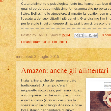
on?
Caratterialmente e psicologicamente tutti hanno tratti ben d
quali si perderebbe moltissimo. Un dramma che ne porta con 
l’altro. Bellissime le atmosfere, d’impatto la location con u
l’ossatura dei suoi cittadini più genuini. Grandissimo film in
per le storie in cui un gruppo di ragazzini, amici, crescono e 
)
Posted by
Jack O. Lyroid
at
22:34
0 com
Lehane
,
drammatico
,
film
,
thriller
mercoledì 29 luglio 2015
Amazon: anche gli alimentari
Inizia la fine anche del supermercato
tradizionale? Un tempo c'era il
negozietto sotto casa, poi hanno iniziato
a scomparire, perchè molto più comodo
e vantaggioso (in alcuni casi) fare la
spesa in un unico luogo. Adesso le cose
forse stanno per cambiare di nuovo.