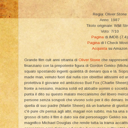
Regia: Oliver Stone
Anno: 1987
Titolo originale: Wall St
Voto: 7/10
Pagina
di IMDB (7.4)
Pagina
di I Check Mov
Acquista
su Amazon
Grande film cult anni ottanta di
Oliver Stone
che rappresent
finanziario con la prepotente figura di Gordon Gekko (Mic
squalo spostando ingenti quantità di denaro qua e là. Soprat
made man, venuto fuori dal nulla con obiettivi altissimi ed u
protettiva il giovane ed ambizioso Bud Fox (Charlie Sheen)
fronte a nessuno, macina soldi ed abbatte uomini o società
punta il dito su questo malato meccanismo del libero mercato
persone senza scrupoli che vivono solo per il dio denaro. I
quella di suo padre (Martin Sheen) dà un barlume di giustiz
c'è pure chi pensa agli altri, magari non subito, ma ha una s
grosso di tutto il film è dato sia dal personaggio Gekko sia 
magnifico Michael Douglas che rende tutta la trama accattiv