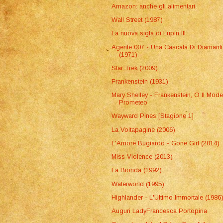
Amazon: anche gli alimentari
Wall Street (1987)
La nuova sigla di Lupin III
Agente 007 - Una Cascata Di Diamanti
(1971)
Star Trek (2009)
Frankenstein (1931)
Mary Shelley - Frankenstein, O Il Mod
Prometeo
Wayward Pines [Stagione 1]
La Voltapagine (2006)
L'Amore Bugiardo - Gone Girl (2014)
Miss Violence (2013)
La Bionda (1992)
Waterworld (1995)
Highlander - L'Ultimo Immortale (1986
Auguri LadyFrancesca Portopiria