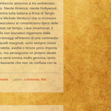
intreccio amoroso a tre ambientato
to. Niente America, niente Hollywood,
ma tutta italiana a firma di Sergio
i e Michele Venitucci che si muovono
mescolano al romanticismo tipico delle
dati nel tempo: i due innamorati, il
 Ma non lasciatevi ingannare dalle
rsonaggi all’interno di una commedia
e quelli marginali, sono sempre mossi
ndetta, avidità o timore poco importa.
o, ma perseguono un proprio ideale
a vena ironica molto genuina, tanto
a rilassante che non va confusa con la
ments
Labels:
commedia
,
film
,