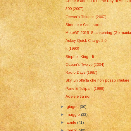
Come è andato il Prime Day di Amaz
300 (2007)
Ocean's Thirteen (2007)
Simone e Catia sposi
MotoGP 2015: Sachsenring (Germania
Aukey Quick Charge 2.0
It (1990)
Stephen King - It
Ocean's Twelve (2004)
Radio Days (1987)
Sky: un'offerta che non posso rifiutare
Pane E Tulipani (1999)
Adele è tra noi
►
giugno
(30)
►
maggio
(33)
►
aprile
(41)
►
marzo
(40)