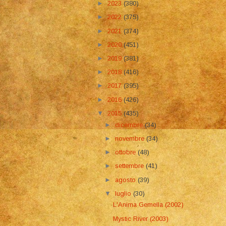
►
2023
(380)
►
2022
(375)
►
2021
(374)
►
2020
(451)
►
2019
(381)
►
2018
(416)
►
2017
(395)
►
2016
(426)
▼
2015
(435)
►
dicembre
(34)
►
novembre
(34)
►
ottobre
(48)
►
settembre
(41)
►
agosto
(39)
▼
luglio
(30)
L'Anima Gemella (2002)
Mystic River (2003)