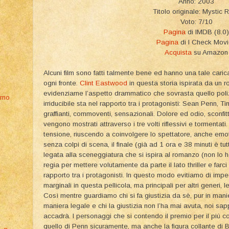
Anno: 2003
Titolo originale: Mystic R
Voto: 7/10
Pagina
di IMDB (8.0)
Pagina
di I Check Mov
Acquista
su Amazon
Alcuni film sono fatti talmente bene ed hanno una tale carica 
ogni fronte.
Clint Eastwood
in questa storia ispirata da un 
evidenziarne l’aspetto drammatico che sovrasta quello poliz
erno
irriducibile sta nel rapporto tra i protagonisti: Sean Penn, 
graffianti, commoventi, sensazionali. Dolore ed odio, sconfi
vengono mostrati attraverso i tre volti riflessivi e tormentati
tensione, riuscendo a coinvolgere lo spettatore, anche emot
senza colpi di scena, il finale (già ad 1 ora e 38 minuti è tu
legata alla sceneggiatura che si ispira al romanzo (non lo ho
regia per mettere volutamente da parte il lato thriller e far
rapporto tra i protagonisti. In questo modo evitiamo di impegn
marginali in questa pellicola, ma principali per altri generi, l
Così mentre guardiamo chi si fa giustizia da sè, pur in manier
)
maniera legale e chi la giustizia non l’ha mai avuta, noi 
accadrà. I personaggi che si contendo il premio per il più
quello di Penn sicuramente, ma anche la figura collante di