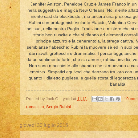
Jennifer Aniston, Penelope Cruz e James Franco in un 
nella suggestiva e magica New Orleans. No, niente affat
niente cast da blockbuster, ma ancora una preziosa gem
Rubini con protagonisti Violante Placido, Valentina Cerv
nel sud, nella nostra Puglia. Tradizione e mistero che si 
storie ben riuscite e che si rifanno ad elementi consoli
principe azzurro e la cenerentola, la strega cattiva.
sembianze fiabesche: Rubini fa muovere sè ed in suoi pe
dai risvolti grotteschi e drammatici. I personaggi, anch
da un sentimento forte, che sia amore, rabbia, invidia, ve
Non sono macchiette allo sbando che si muovono a cas
emotivo. Simpatici equivoci che danzano tra loro con un
quanto il dialetto pugliese, e quella storta di leggerezz
banalità.
Posted by
Jack O. Lyroid
at
11:12
0 com
romantico
,
Sergio Rubini
giovedì 30 luglio 2015