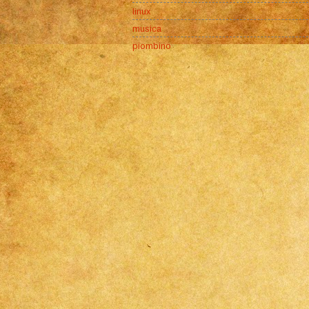
linux
musica
piombino