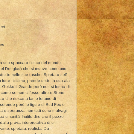
reet
ies
a uno spaccato critico del mondo
hael Douglas) che si muove come uno
tutto nelle sue tasche. Spietato self
n forte cinismo, prende sotto la sua ala
. Gekko il Grande però non si ferma di
 come se non ci fosse altro e Stone
 che riesce a far le fortune di
nserendo però le figure di Bud Fox e
ia e speranza: non tutti sono malvagi,
ua umanità. Inutile dire che il pezzo
dalla prova interpretativa di un
ante, spietata, realista. Da