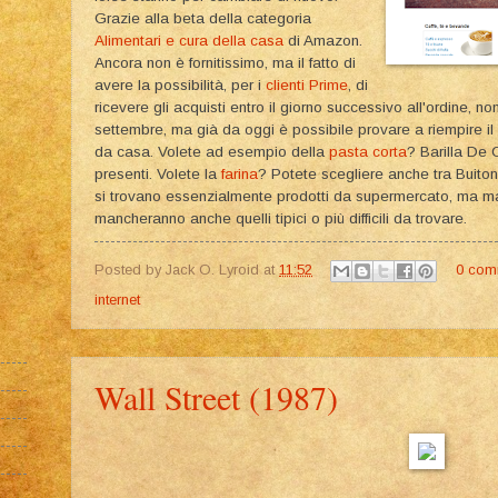
Grazie alla beta della categoria
Alimentari e cura della casa
di Amazon.
Ancora non è fornitissimo, ma il fatto di
avere la possibilità, per i
clienti Prime
, di
ricevere gli acquisti entro il giorno successivo all'ordine, 
settembre, ma già da oggi è possibile provare a riempire il 
da casa. Volete ad esempio della
pasta corta
? Barilla De 
presenti. Volete la
farina
? Potete scegliere anche tra Buiton
si trovano essenzialmente prodotti da supermercato, ma ma
mancheranno anche quelli tipici o più difficili da trovare.
Posted by
Jack O. Lyroid
at
11:52
0 com
internet
Wall Street (1987)