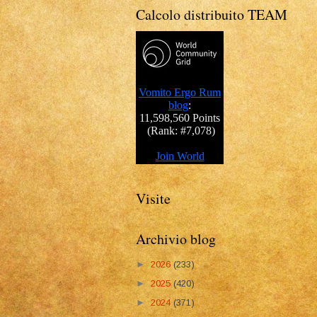
Calcolo distribuito TEAM
Visite
Archivio blog
►
2026
(233)
►
2025
(420)
►
2024
(371)