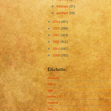
►
febbraio
(37)
►
gennaio
(28)
►
2014
(437)
►
2013
(389)
►
2012
(424)
►
2011
(411)
►
2010
(387)
►
2009
(282)
Etichette
Android
film
gita
home 2.0
internet
libri