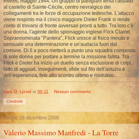
Reims, maggio 1944. Un gruppo di partigiani tenta l'assalto
al castello di Sainte-Cécile, centro nevralgico dei
collegamenti tra le forze di occupazione tedesche. L'attacco
viene respinto ma il cinico maggiore Dieter Frank si rende
conto di trovarsi di fronte avversari pronti a tutto. Tra loro c'è
una donna, l'agente dello spionaggio inglese Flick Clairet.
Soprannominata "Pantera", Flick unisce al fisico minuto e
sensuale una determinazione e un'audacia fuori dal
comune. Di lì a poco metterà a punto una squadra composta
di sole donne per portare a termine la missione fallita. Tra
Flick e Dieter ha inizio un duello senza esclusione di colpi,
fatto di agguati, inseguimenti, sfide sul filo dell'astuzia e
dell'esperienza, fino allo scontro ultimo e risolutivo.
Jack O. Lyroid
at
00:11
Nessun commento:
Condividi
sabato 26 dicembre 2009
Valerio Massimo Manfredi - La Torre