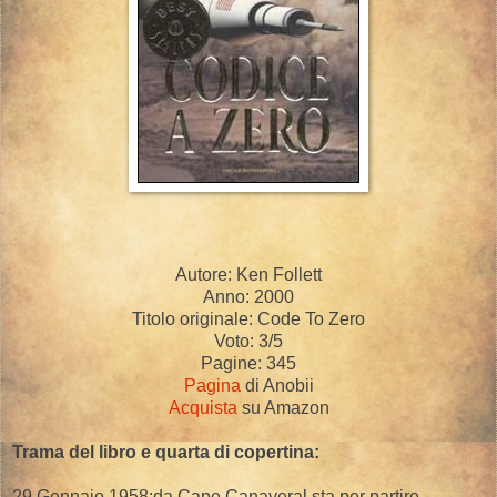
Autore: Ken Follett
Anno: 2000
Titolo originale: Code To Zero
Voto: 3/5
Pagine: 345
Pagina
di Anobii
Acquista
su Amazon
Trama del libro e quarta di copertina:
29 Gennaio 1958:da Cape Canaveral sta per partire