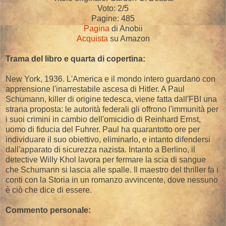
Voto: 2/5
Pagine: 485
Pagina
di Anobii
Acquista
su Amazon
Trama del libro e quarta di copertina:
New York, 1936. L'America e il mondo intero guardano con
apprensione l'inarrestabile ascesa di Hitler. A Paul
Schumann, killer di origine tedesca, viene fatta dall'FBI una
strana proposta: le autorità federali gli offrono l'immunità per
i suoi crimini in cambio dell'omicidio di Reinhard Ernst,
uomo di fiducia del Fuhrer. Paul ha quarantotto ore per
individuare il suo obiettivo, eliminarlo, e intanto difendersi
dall'apparato di sicurezza nazista. Intanto a Berlino, il
detective Willy Khol lavora per fermare la scia di sangue
che Schumann si lascia alle spalle. Il maestro del thriller fa i
conti con la Storia in un romanzo avvincente, dove nessuno
è ciò che dice di essere.
Commento personale: