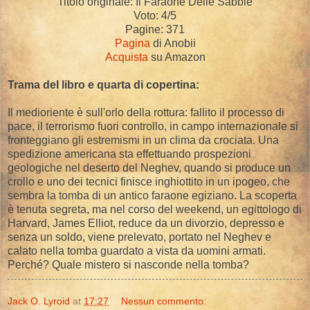
Titolo originale: Il Faraone Delle Sabbie
Voto: 4/5
Pagine: 371
Pagina
di Anobii
Acquista
su Amazon
Trama del libro e quarta di copertina:
Il medioriente è sull'orlo della rottura: fallito il processo di
pace, il terrorismo fuori controllo, in campo internazionale si
fronteggiano gli estremismi in un clima da crociata. Una
spedizione americana sta effettuando prospezioni
geologiche nel deserto del Neghev, quando si produce un
crollo e uno dei tecnici finisce inghiottito in un ipogeo, che
sembra la tomba di un antico faraone egiziano. La scoperta
è tenuta segreta, ma nel corso del weekend, un egittologo di
Harvard, James Elliot, reduce da un divorzio, depresso e
senza un soldo, viene prelevato, portato nel Neghev e
calato nella tomba guardato a vista da uomini armati.
Perché? Quale mistero si nasconde nella tomba?
Jack O. Lyroid
at
17:27
Nessun commento: