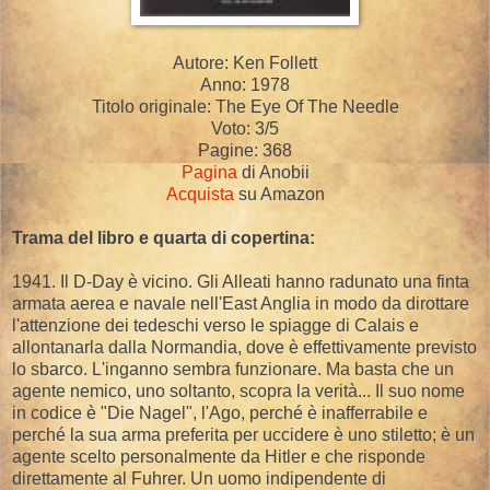
Autore: Ken Follett
Anno: 1978
Titolo originale: The Eye Of The Needle
Voto: 3/5
Pagine: 368
Pagina
di Anobii
Acquista
su Amazon
Trama del libro e quarta di copertina:
1941. Il D-Day è vicino. Gli Alleati hanno radunato una finta
armata aerea e navale nell'East Anglia in modo da dirottare
l'attenzione dei tedeschi verso le spiagge di Calais e
allontanarla dalla Normandia, dove è effettivamente previsto
lo sbarco. L'inganno sembra funzionare. Ma basta che un
agente nemico, uno soltanto, scopra la verità... Il suo nome
in codice è "Die Nagel", l'Ago, perché è inafferrabile e
perché la sua arma preferita per uccidere è uno stiletto; è un
agente scelto personalmente da Hitler e che risponde
direttamente al Fuhrer. Un uomo indipendente di