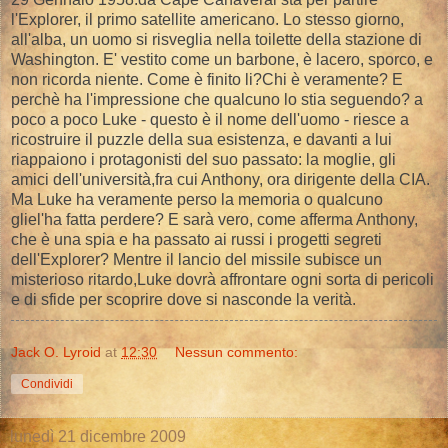
l'Explorer, il primo satellite americano. Lo stesso giorno,
all'alba, un uomo si risveglia nella toilette della stazione di
Washington. E' vestito come un barbone, è lacero, sporco, e
non ricorda niente. Come è finito li?Chi è veramente? E
perchè ha l'impressione che qualcuno lo stia seguendo? a
poco a poco Luke - questo è il nome dell'uomo - riesce a
ricostruire il puzzle della sua esistenza, e davanti a lui
riappaiono i protagonisti del suo passato: la moglie, gli
amici dell'università,fra cui Anthony, ora dirigente della CIA.
Ma Luke ha veramente perso la memoria o qualcuno
gliel'ha fatta perdere? E sarà vero, come afferma Anthony,
che è una spia e ha passato ai russi i progetti segreti
dell'Explorer? Mentre il lancio del missile subisce un
misterioso ritardo,Luke dovrà affrontare ogni sorta di pericoli
e di sfide per scoprire dove si nasconde la verità.
Jack O. Lyroid
at
12:30
Nessun commento:
Condividi
lunedì 21 dicembre 2009