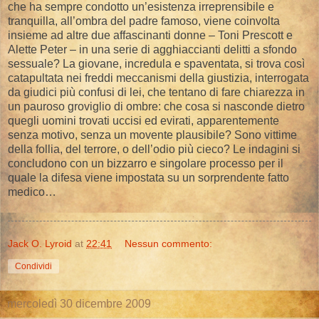
che ha sempre condotto un’esistenza irreprensibile e
tranquilla, all’ombra del padre famoso, viene coinvolta
insieme ad altre due affascinanti donne – Toni Prescott e
Alette Peter – in una serie di agghiaccianti delitti a sfondo
sessuale? La giovane, incredula e spaventata, si trova così
catapultata nei freddi meccanismi della giustizia, interrogata
da giudici più confusi di lei, che tentano di fare chiarezza in
un pauroso groviglio di ombre: che cosa si nasconde dietro
quegli uomini trovati uccisi ed evirati, apparentemente
senza motivo, senza un movente plausibile? Sono vittime
della follia, del terrore, o dell’odio più cieco? Le indagini si
concludono con un bizzarro e singolare processo per il
quale la difesa viene impostata su un sorprendente fatto
medico…
Jack O. Lyroid
at
22:41
Nessun commento:
Condividi
mercoledì 30 dicembre 2009