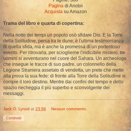
Pagina
di Anobii
Acquista
su Amazon
Trama del libro e quarta di copertina:
Nella notte dei tempi un popolo osò sfidare Dio. E la Torre
della Solitudine, persa tra le dune, è l'ultima testimonianza
di quella sfida, ma è anche la promessa di un portentoso
evento. Per ritrovarla, per scioglierne l'indicibile mistero, tre
uomini si avventurano nel cuore del Sahara. Un archeologo
che insegue le tracce di suo padre, un colonnello della
Legione Straniera assetato di vendetta, un prete che mette
alla prova la sua fede: di fronte alla Torre della Solitudine si
compie il loro destino. Mentre dai confini del tempo e dello
spazio riecheggia il più superbo e sconvolgente dei
messaggi.
Jack O. Lyroid
at
23:56
Nessun commento:
Condividi