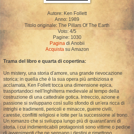
Autore: Ken Follett
Anno: 1989
Titolo originale: The Pillars Of The Earth
Voto: 4/5
Pagine: 1030
Pagina
di Anobii
Acquista
su Amazon
Trama del libro e quarta di copertina:
Un mistery, una storia d'amore, una grande rievocazione
storica: in quella che è la sua opera più ambiziosa e
acclamata, Ken Follett tocca una dimensione epica,
trasportandoci nell'Inghilterra medievale al tempo della
costruzione di una cattedrale gotica. Intreccio, azione e
passione si sviluppano così sullo sfondo di un'era ricca di
intrighi e tradimenti, pericoli e minacce, guerre civili,
carestie, conflitti religiosi e lotte per la successione al trono.
Un romanzo che si sviluppa lungo più di quarant'anni di
storia, i cui indimenticabili protagonisti sono vittime o pedine
di avvenimenti che ne segnano i destini e rimettono