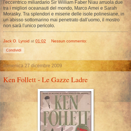
l'eccentrico miliardario Sir William Faber Niau arruola due
tra i migliori oceanauti del mondo, Marco Arnei e Sarah
Morasky. Tra splendori e miserie delle isole polinesiane, in
un abisso sottomarino mai penetrato dall'uomo, il mostro
non sarà l'unico pericolo.
Jack O. Lyroid
at
01:02
Nessun commento:
Condividi
domenica 27 dicembre 2009
Ken Follett - Le Gazze Ladre