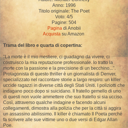
Anno: 1996
Titolo originale: The Poet
Voto: 4/5
Pagine: 504
Pagina
di Anobii
Acquista
su Amazon
Trama del libro e quarta di copertina:
"La morte è il mio mestiere, ci guadagno da vivere, ci
costruisco la mia reputazione professionale. Io tratto la
morte con la passione e la precisione di un becchino...".
Protagonista di questo thriller è un giornalista di Denver,
specializzato nel raccontare storie a largo respiro: un killer
uccide ragazzi in diverse città degli Stati Uniti. I poliziotti che
indagano poco dopo si suicidano. Il fratello gemello di uno
di questi non vuole ammettere che suo fratello si sia ucciso.
Così, attraverso qualche indagine e facendo alcuni
collegamenti, dimostra alla polizia che per la città si aggira
un assassino abilissimo. Il killer è chiamato Il Poeta perché
fa scrivere alle sue vittime uno o due versi di Edgar Allan
Poe.