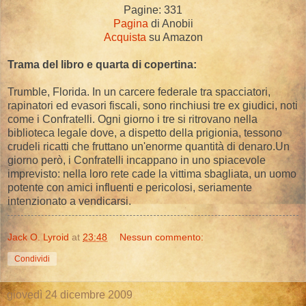
Pagine: 331
Pagina
di Anobii
Acquista
su Amazon
Trama del libro e quarta di copertina:
Trumble, Florida. In un carcere federale tra spacciatori,
rapinatori ed evasori fiscali, sono rinchiusi tre ex giudici, noti
come i Confratelli. Ogni giorno i tre si ritrovano nella
biblioteca legale dove, a dispetto della prigionia, tessono
crudeli ricatti che fruttano un'enorme quantità di denaro.Un
giorno però, i Confratelli incappano in uno spiacevole
imprevisto: nella loro rete cade la vittima sbagliata, un uomo
potente con amici influenti e pericolosi, seriamente
intenzionato a vendicarsi.
Jack O. Lyroid
at
23:48
Nessun commento:
Condividi
giovedì 24 dicembre 2009