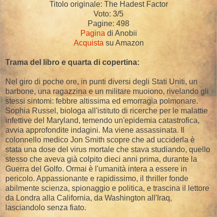
Titolo originale: The Hadest Factor
Voto: 3/5
Pagine: 498
Pagina
di Anobii
Acquista
su Amazon
Trama del libro e quarta di copertina:
Nel giro di poche ore, in punti diversi degli Stati Uniti, un
barbone, una ragazzina e un militare muoiono, rivelando gli
stessi sintomi: febbre altissima ed emorragia polmonare.
Sophia Russel, biologa all'istituto di ricerche per le malattie
infettive del Maryland, temendo un'epidemia catastrofica,
avvia approfondite indagini. Ma viene assassinata. Il
colonnello medico Jon Smith scopre che ad ucciderla è
stata una dose del virus mortale che stava studiando, quello
stesso che aveva già colpito dieci anni prima, durante la
Guerra del Golfo. Ormai è l'umanità intera a essere in
pericolo. Appassionante e rapidissimo, il thriller fonde
abilmente scienza, spionaggio e politica, e trascina il lettore
da Londra alla California, da Washington all'Iraq,
lasciandolo senza fiato.