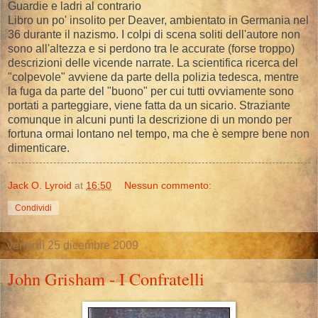
Guardie e ladri al contrario
Libro un po' insolito per Deaver, ambientato in Germania nel
36 durante il nazismo. I colpi di scena soliti dell'autore non
sono all'altezza e si perdono tra le accurate (forse troppo)
descrizioni delle vicende narrate. La scientifica ricerca del
"colpevole" avviene da parte della polizia tedesca, mentre
la fuga da parte del "buono" per cui tutti ovviamente sono
portati a parteggiare, viene fatta da un sicario. Straziante
comunque in alcuni punti la descrizione di un mondo per
fortuna ormai lontano nel tempo, ma che è sempre bene non
dimenticare.
Jack O. Lyroid
at
16:50
Nessun commento:
Condividi
venerdì 25 dicembre 2009
John Grisham - I Confratelli