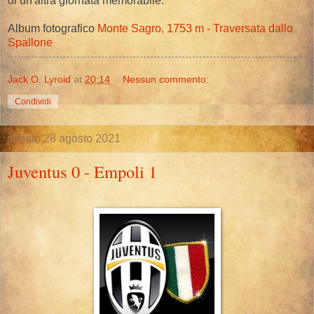
di un'altra giornata memorabile.
Album fotografico
Monte Sagro, 1753 m - Traversata dallo
Spallone
Jack O. Lyroid
at
20:14
Nessun commento:
Condividi
sabato 28 agosto 2021
Juventus 0 - Empoli 1