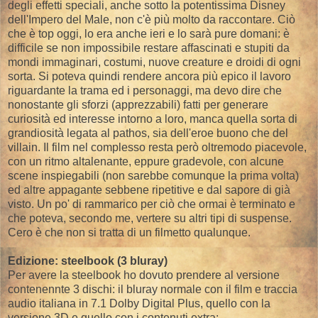
degli effetti speciali, anche sotto la potentissima Disney
dell'Impero del Male, non c'è più molto da raccontare. Ciò
che è top oggi, lo era anche ieri e lo sarà pure domani: è
difficile se non impossibile restare affascinati e stupiti da
mondi immaginari, costumi, nuove creature e droidi di ogni
sorta. Si poteva quindi rendere ancora più epico il lavoro
riguardante la trama ed i personaggi, ma devo dire che
nonostante gli sforzi (apprezzabili) fatti per generare
curiosità ed interesse intorno a loro, manca quella sorta di
grandiosità legata al pathos, sia dell'eroe buono che del
villain. Il film nel complesso resta però oltremodo piacevole,
con un ritmo altalenante, eppure gradevole, con alcune
scene inspiegabili (non sarebbe comunque la prima volta)
ed altre appagante sebbene ripetitive e dal sapore di già
visto. Un po' di rammarico per ciò che ormai è terminato e
che poteva, secondo me, vertere su altri tipi di suspense.
Cero è che non si tratta di un filmetto qualunque.
Edizione: steelbook (3 bluray)
Per avere la steelbook ho dovuto prendere al versione
contenennte 3 dischi: il bluray normale con il film e traccia
audio italiana in 7.1 Dolby Digital Plus, quello con la
versione 3D e quello con i contenuti extra: