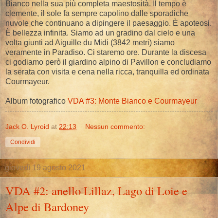
Bianco nella sua più completa maestosità. Il tempo è
clemente, il sole fa sempre capolino dalle sporadiche
nuvole che continuano a dipingere il paesaggio. È apoteosi.
È bellezza infinita. Siamo ad un gradino dal cielo e una
volta giunti ad Aiguille du Midi (3842 metri) siamo
veramente in Paradiso. Ci staremo ore. Durante la discesa
ci godiamo però il giardino alpino di Pavillon e concludiamo
la serata con visita e cena nella ricca, tranquilla ed ordinata
Courmayeur.
Album fotografico
VDA #3: Monte Bianco e Courmayeur
Jack O. Lyroid
at
22:13
Nessun commento:
Condividi
giovedì 19 agosto 2021
VDA #2: anello Lillaz, Lago di Loie e
Alpe di Bardoney