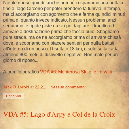
Niente riposo quindi, anche perché ci spariamo una pettata
fino al lago Circerio per poter prendere la funivia in tempo,
ma ci accorgiamo con sgomento che è ferma quindici minuti
prima di quanto invece indicato. Nessun problema, anzi,
seguiamo le ripide piste da sci per tagliare il tragitto ed
arrivare a destinazione prima che faccia buio. Sbagliamo
pure strada, ma ce ne accorgiamo prima di arrivare chissà
dove, e scopriamo con piacere sentieri per nulla battuti
all'interno di un bosco. Risultato 18 km, e solo sulla carta
almeno 800 metri di dislivello negativo. Non male per un
giorno di riposo...
Album fotografico
VDA #6: Monterosa Ski e le tre valli
Jack O. Lyroid
at
22:21
Nessun commento:
Condividi
VDA #5: Lago d'Arpy e Col de la Croix