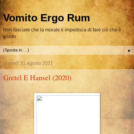
Vomito Ergo Rum
Non lasciare che la morale ti impedisca di fare ciò che è
giusto
▼
martedì 31 agosto 2021
Gretel E Hansel (2020)