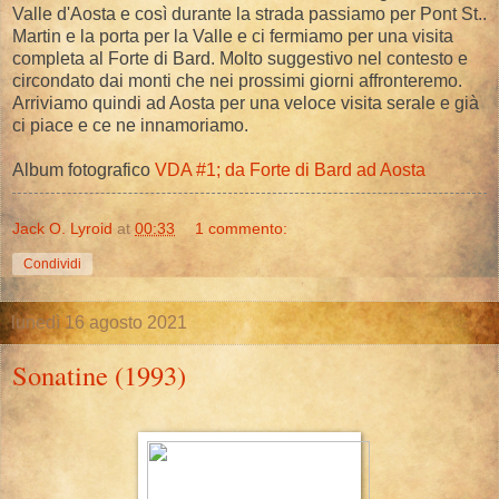
Valle d'Aosta e così durante la strada passiamo per Pont St..
Martin e la porta per la Valle e ci fermiamo per una visita
completa al Forte di Bard. Molto suggestivo nel contesto e
circondato dai monti che nei prossimi giorni affronteremo.
Arriviamo quindi ad Aosta per una veloce visita serale e già
ci piace e ce ne innamoriamo.
Album fotografico
VDA #1; da Forte di Bard ad Aosta
Jack O. Lyroid
at
00:33
1 commento:
Condividi
lunedì 16 agosto 2021
Sonatine (1993)