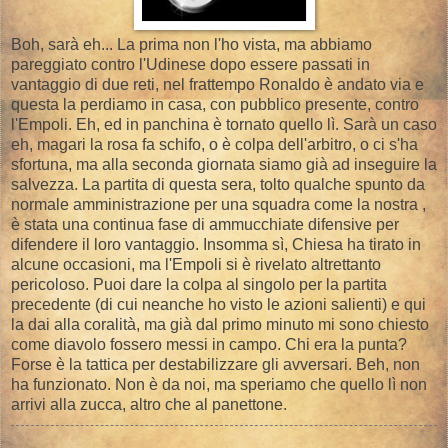
Boh, sarà eh... La prima non l'ho vista, ma abbiamo
pareggiato contro l'Udinese dopo essere passati in
vantaggio di due reti, nel frattempo Ronaldo è andato via e
questa la perdiamo in casa, con pubblico presente, contro
l'Empoli. Eh, ed in panchina è tornato quello lì. Sarà un caso
eh, magari la rosa fa schifo, o è colpa dell'arbitro, o ci s'ha
sfortuna, ma alla seconda giornata siamo già ad inseguire la
salvezza. La partita di questa sera, tolto qualche spunto da
normale amministrazione per una squadra come la nostra ,
è stata una continua fase di ammucchiate difensive per
difendere il loro vantaggio. Insomma sì, Chiesa ha tirato in
alcune occasioni, ma l'Empoli si è rivelato altrettanto
pericoloso. Puoi dare la colpa al singolo per la partita
precedente (di cui neanche ho visto le azioni salienti) e qui
la dai alla coralità, ma già dal primo minuto mi sono chiesto
come diavolo fossero messi in campo. Chi era la punta?
Forse è la tattica per destabilizzare gli avversari. Beh, non
ha funzionato. Non è da noi, ma speriamo che quello lì non
arrivi alla zucca, altro che al panettone.