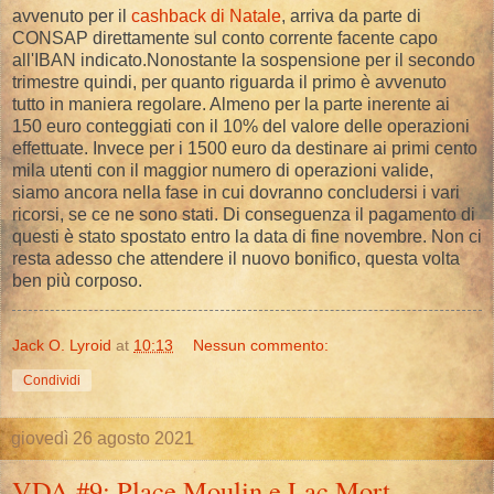
avvenuto per il
cashback di Natale
, arriva da parte di
CONSAP direttamente sul conto corrente facente capo
all'IBAN indicato.Nonostante la sospensione per il secondo
trimestre quindi, per quanto riguarda il primo è avvenuto
tutto in maniera regolare. Almeno per la parte inerente ai
150 euro conteggiati con il 10% del valore delle operazioni
effettuate. Invece per i 1500 euro da destinare ai primi cento
mila utenti con il maggior numero di operazioni valide,
siamo ancora nella fase in cui dovranno concludersi i vari
ricorsi, se ce ne sono stati. Di conseguenza il pagamento di
questi è stato spostato entro la data di fine novembre. Non ci
resta adesso che attendere il nuovo bonifico, questa volta
ben più corposo.
Jack O. Lyroid
at
10:13
Nessun commento:
Condividi
giovedì 26 agosto 2021
VDA #9: Place Moulin e Lac Mort