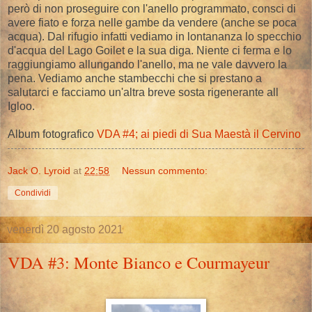
però di non proseguire con l'anello programmato, consci di
avere fiato e forza nelle gambe da vendere (anche se poca
acqua). Dal rifugio infatti vediamo in lontananza lo specchio
d'acqua del Lago Goilet e la sua diga. Niente ci ferma e lo
raggiungiamo allungando l'anello, ma ne vale davvero la
pena. Vediamo anche stambecchi che si prestano a
salutarci e facciamo un'altra breve sosta rigenerante all
Igloo.
Album fotografico
VDA #4; ai piedi di Sua Maestà il Cervino
Jack O. Lyroid
at
22:58
Nessun commento:
Condividi
venerdì 20 agosto 2021
VDA #3: Monte Bianco e Courmayeur