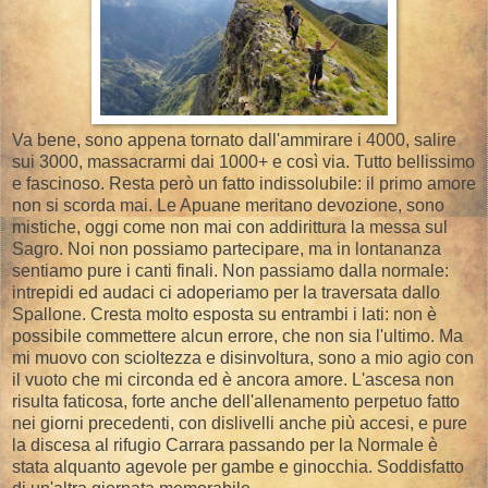
Va bene, sono appena tornato dall'ammirare i 4000, salire
sui 3000, massacrarmi dai 1000+ e così via. Tutto bellissimo
e fascinoso. Resta però un fatto indissolubile: il primo amore
non si scorda mai. Le Apuane meritano devozione, sono
mistiche, oggi come non mai con addirittura la messa sul
Sagro. Noi non possiamo partecipare, ma in lontananza
sentiamo pure i canti finali. Non passiamo dalla normale:
intrepidi ed audaci ci adoperiamo per la traversata dallo
Spallone. Cresta molto esposta su entrambi i lati: non è
possibile commettere alcun errore, che non sia l'ultimo. Ma
mi muovo con scioltezza e disinvoltura, sono a mio agio con
il vuoto che mi circonda ed è ancora amore. L'ascesa non
risulta faticosa, forte anche dell'allenamento perpetuo fatto
nei giorni precedenti, con dislivelli anche più accesi, e pure
la discesa al rifugio Carrara passando per la Normale è
stata alquanto agevole per gambe e ginocchia. Soddisfatto