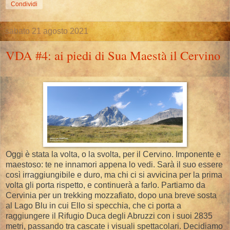
Condividi
sabato 21 agosto 2021
VDA #4: ai piedi di Sua Maestà il Cervino
Oggi è stata la volta, o la svolta, per il Cervino. Imponente e
maestoso: te ne innamori appena lo vedi. Sarà il suo essere
così irraggiungibile e duro, ma chi ci si avvicina per la prima
volta gli porta rispetto, e continuerà a farlo. Partiamo da
Cervinia per un trekking mozzafiato, dopo una breve sosta
al Lago Blu in cui Ello si specchia, che ci porta a
raggiungere il Rifugio Duca degli Abruzzi con i suoi 2835
metri, passando tra cascate i visuali spettacolari. Decidiamo