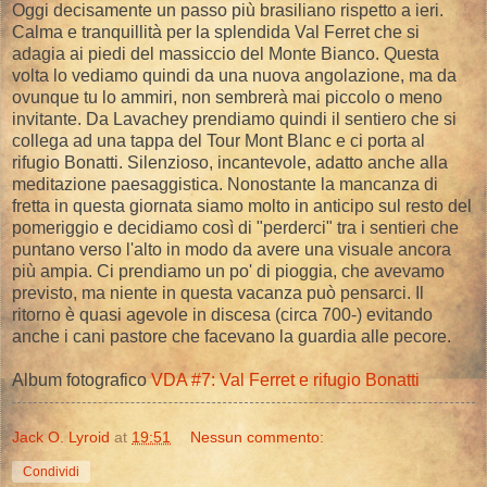
Oggi decisamente un passo più brasiliano rispetto a ieri.
Calma e tranquillità per la splendida Val Ferret che si
adagia ai piedi del massiccio del Monte Bianco. Questa
volta lo vediamo quindi da una nuova angolazione, ma da
ovunque tu lo ammiri, non sembrerà mai piccolo o meno
invitante. Da Lavachey prendiamo quindi il sentiero che si
collega ad una tappa del Tour Mont Blanc e ci porta al
rifugio Bonatti. Silenzioso, incantevole, adatto anche alla
meditazione paesaggistica. Nonostante la mancanza di
fretta in questa giornata siamo molto in anticipo sul resto del
pomeriggio e decidiamo così di "perderci" tra i sentieri che
puntano verso l'alto in modo da avere una visuale ancora
più ampia. Ci prendiamo un po' di pioggia, che avevamo
previsto, ma niente in questa vacanza può pensarci. Il
ritorno è quasi agevole in discesa (circa 700-) evitando
anche i cani pastore che facevano la guardia alle pecore.
Album fotografico
VDA #7: Val Ferret e rifugio Bonatti
Jack O. Lyroid
at
19:51
Nessun commento:
Condividi