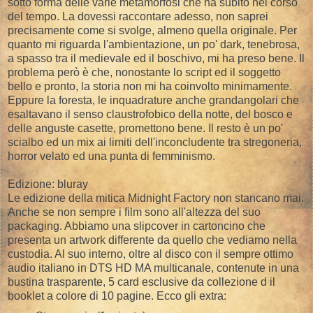
sotto forma delle varie metamorfosi che ha subito nel corso
del tempo. La dovessi raccontare adesso, non saprei
precisamente come si svolge, almeno quella originale. Per
quanto mi riguarda l'ambientazione, un po' dark, tenebrosa,
a spasso tra il medievale ed il boschivo, mi ha preso bene. Il
problema però è che, nonostante lo script ed il soggetto
bello e pronto, la storia non mi ha coinvolto minimamente.
Eppure la foresta, le inquadrature anche grandangolari che
esaltavano il senso claustrofobico della notte, del bosco e
delle anguste casette, promettono bene. Il resto è un po'
scialbo ed un mix ai limiti dell'inconcludente tra stregoneria,
horror velato ed una punta di femminismo.
Edizione: bluray
Le edizione della mitica Midnight Factory non stancano mai.
Anche se non sempre i film sono all'altezza del suo
packaging. Abbiamo una slipcover in cartoncino che
presenta un artwork differente da quello che vediamo nella
custodia. Al suo interno, oltre al disco con il sempre ottimo
audio italiano in DTS HD MA multicanale, contenute in una
bustina trasparente, 5 card esclusive da collezione d il
booklet a colore di 10 pagine. Ecco gli extra: