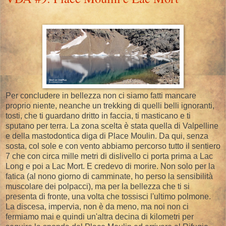
Per concludere in bellezza non ci siamo fatti mancare
proprio niente, neanche un trekking di quelli belli ignoranti,
tosti, che ti guardano dritto in faccia, ti masticano e ti
sputano per terra. La zona scelta è stata quella di Valpelline
e della mastodontica diga di Place Moulin. Da qui, senza
sosta, col sole e con vento abbiamo percorso tutto il sentiero
7 che con circa mille metri di dislivello ci porta prima a Lac
Long e poi a Lac Mort. E credevo di morire. Non solo per la
fatica (al nono giorno di camminate, ho perso la sensibilità
muscolare dei polpacci), ma per la bellezza che ti si
presenta di fronte, una volta che tossisci l'ultimo polmone.
La discesa, impervia, non è da meno, ma noi non ci
fermiamo mai e quindi un'altra decina di kilometri per