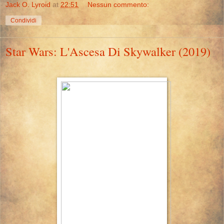
Jack O. Lyroid
at
22:51
Nessun commento:
Condividi
Star Wars: L'Ascesa Di Skywalker (2019)