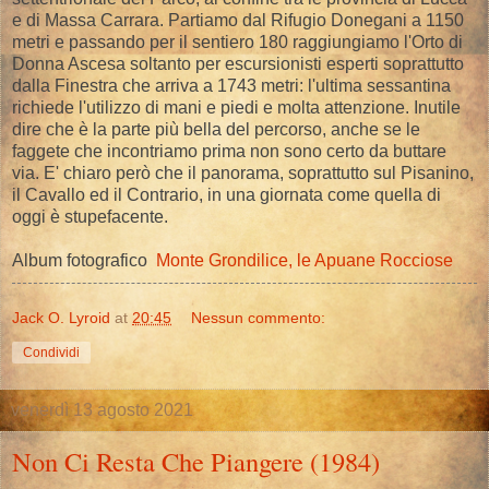
e di Massa Carrara. Partiamo dal Rifugio Donegani a 1150
metri e passando per il sentiero 180 raggiungiamo l'Orto di
Donna Ascesa soltanto per escursionisti esperti soprattutto
dalla Finestra che arriva a 1743 metri: l'ultima sessantina
richiede l'utilizzo di mani e piedi e molta attenzione. Inutile
dire che è la parte più bella del percorso, anche se le
faggete che incontriamo prima non sono certo da buttare
via. E' chiaro però che il panorama, soprattutto sul Pisanino,
il Cavallo ed il Contrario, in una giornata come quella di
oggi è stupefacente.
Album fotografico
Monte Grondilice, le Apuane Rocciose
Jack O. Lyroid
at
20:45
Nessun commento:
Condividi
venerdì 13 agosto 2021
Non Ci Resta Che Piangere (1984)