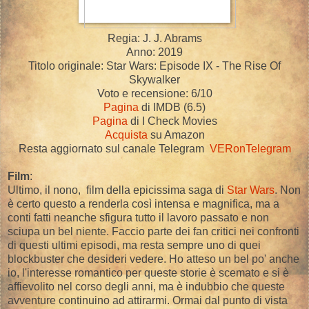
Regia: J. J. Abrams
Anno: 2019
Titolo originale: Star Wars: Episode IX - The Rise Of
Skywalker
Voto e recensione: 6/10
Pagina
di IMDB (6.5)
Pagina
di I Check Movies
Acquista
su Amazon
Resta aggiornato sul canale Telegram
VERonTelegram
Film
:
Ultimo, il nono, film della epicissima saga di
Star Wars
. Non
è certo questo a renderla così intensa e magnifica, ma a
conti fatti neanche sfigura tutto il lavoro passato e non
sciupa un bel niente. Faccio parte dei fan critici nei confronti
di questi ultimi episodi, ma resta sempre uno di quei
blockbuster che desideri vedere. Ho atteso un bel po' anche
io, l'interesse romantico per queste storie è scemato e si è
affievolito nel corso degli anni, ma è indubbio che queste
avventure continuino ad attirarmi. Ormai dal punto di vista