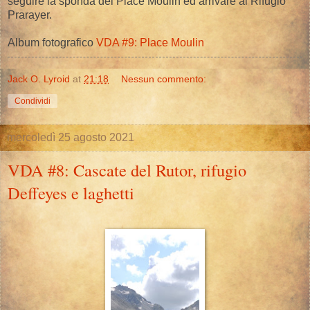
seguire la sponda del Place Moulin ed arrivare al Rifugio
Prarayer.
Album fotografico
VDA #9: Place Moulin
Jack O. Lyroid
at
21:18
Nessun commento:
Condividi
mercoledì 25 agosto 2021
VDA #8: Cascate del Rutor, rifugio
Deffeyes e laghetti