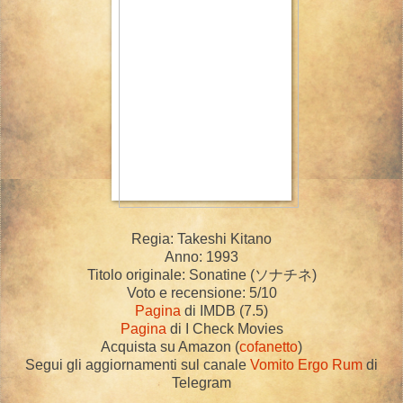
Regia: Takeshi Kitano
Anno: 1993
Titolo originale: Sonatine (
ソナチネ
)
Voto e recensione: 5/10
Pagina
di IMDB (7.5)
Pagina
di I Check Movies
Acquista su Amazon (
cofanetto
)
Segui gli aggiornamenti sul canale
Vomito Ergo Rum
di
Telegram