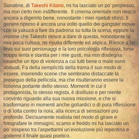
Sonatine, di
Takeshi Kitano
, mi ha lasciato un po' perplesso,
ma non certo non indifferente. Il cinema orientale non riesco
ancora a digerirlo bene, nonostante i miei ripetuti sforzi. Il
genere ripreso è ancora una volto quello dei gangster movie
con la yakuza a fare da padrona su tutta la scena, eppure la
visione che Takeshi riesce a dare di questa, nonostante la
mia poca cultura, mi risulta differente ed atipica. Riesce a far
leva sui suoi personaggi e la loro psicologia riflessiva, forse
troppo lenta e stantia per i mie gusti, ma non disdegna
neanche un tipo di violenza a cui tutti bene o male sono
abituati. Fa della semplicità della trama il suo modo di
essere, inserendo scene che sembrano distaccate la
proseguo della pellicola, ma che risulteranno essere la
colonna portante dello stesso. Momenti in cui il
protagonista, lo stesso regista, è disilluso e per niente
convinto riguardo alla sua nuova missione, e che si
trasformano in momenti anche goliardici o di pura riflessione
o di lotta contro la noia, alla ricerca di sensazioni più
profonde. Decisamente realista nel modo di girare e
fotografare le immagini, scarno e freddo mi ha lasciato un
po' sospeso tra l'aspettarmi un'evoluzione più repentina e
godermi il finale quasi poetico.