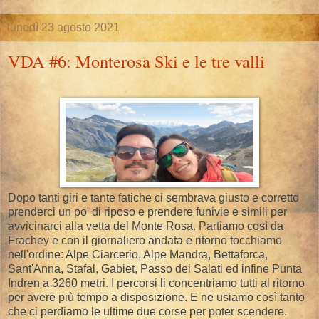
lunedì 23 agosto 2021
VDA #6: Monterosa Ski e le tre valli
Dopo tanti giri e tante fatiche ci sembrava giusto e corretto
prenderci un po' di riposo e prendere funivie e simili per
avvicinarci alla vetta del Monte Rosa. Partiamo così da
Frachey e con il giornaliero andata e ritorno tocchiamo
nell'ordine: Alpe Ciarcerio, Alpe Mandra, Bettaforca,
Sant'Anna, Stafal, Gabiet, Passo dei Salati ed infine Punta
Indren a 3260 metri. I percorsi li concentriamo tutti al ritorno
per avere più tempo a disposizione. E ne usiamo così tanto
che ci perdiamo le ultime due corse per poter scendere.