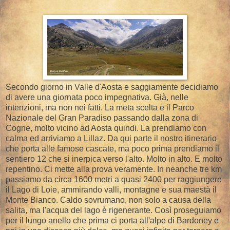
Secondo giorno in Valle d'Aosta e saggiamente decidiamo
di avere una giornata poco impegnativa. Già, nelle
intenzioni, ma non nei fatti. La meta scelta è il Parco
Nazionale del Gran Paradiso passando dalla zona di
Cogne, molto vicino ad Aosta quindi. La prendiamo con
calma ed arriviamo a Lillaz. Da qui parte il nostro itinerario
che porta alle famose cascate, ma poco prima prendiamo il
sentiero 12 che si inerpica verso l'alto. Molto in alto. E molto
repentino. Ci mette alla prova veramente. In neanche tre km
passiamo da circa 1600 metri a quasi 2400 per raggiungere
il Lago di Loie, ammirando valli, montagne e sua maestà il
Monte Bianco. Caldo sovrumano, non solo a causa della
salita, ma l'acqua del lago è rigenerante. Così proseguiamo
per il lungo anello che prima ci porta all'alpe di Bardoney e