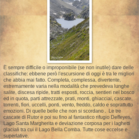
È sempre difficile o improponibile (se non inutile) dare delle
classifiche: ebbene però l'escursione di oggi è tra le migliori
che abbia mai fatto. Completa, complessa, divertente,
estremamente varia nella modalità che prevedeva lunghe
salite, discesa ripide, tratti esposti, roccia, sentieri nel bosco
ed in quota, parti attrezzate, prati, monti, ghiacciai, cascate,
torrenti, fiori, uccelli, ponti, vento, freddo, caldo e soprattutto
emozioni. Di quelle belle che non si scordano . Le tre
cascate di Rutor e poi su fino al fantastico rifugio Deffeyes,
Lago Santa Margherita e deviazione corposa per i laghetti
glaciali tra cui il Lago Bella Comba. Tutte cose eccelse e
superlative.