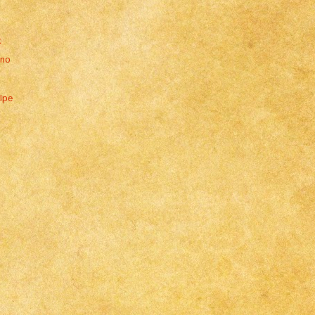
x
ino
Alpe
e