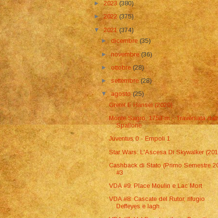
►
2023
(380)
►
2022
(375)
▼
2021
(374)
►
dicembre
(35)
►
novembre
(36)
►
ottobre
(28)
►
settembre
(28)
▼
agosto
(25)
Gretel E Hansel (2020)
Monte Sagro, 1753 m - Traversata dal
Spallone
Juventus 0 - Empoli 1
Star Wars: L'Ascesa Di Skywalker (20
Cashback di Stato (Primo Semestre 2
#3
VDA #9: Place Moulin e Lac Mort
VDA #8: Cascate del Rutor, rifugio
Deffeyes e lagh...