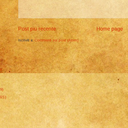
Post più recente
Home page
Iscriviti a:
Commenti sul post (Atom)
lo
19)
021)