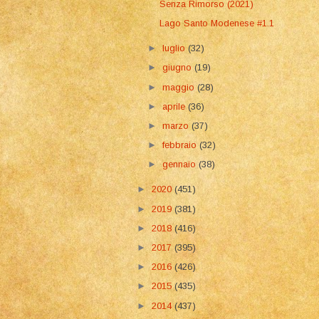
Senza Rimorso (2021)
Lago Santo Modenese #1.1
►
luglio
(32)
►
giugno
(19)
►
maggio
(28)
►
aprile
(36)
►
marzo
(37)
►
febbraio
(32)
►
gennaio
(38)
►
2020
(451)
►
2019
(381)
►
2018
(416)
►
2017
(395)
►
2016
(426)
►
2015
(435)
►
2014
(437)