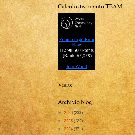
Calcolo distribuito TEAM
Visite
Archivio blog
►
2026
(233)
►
2025
(420)
►
2024
(371)