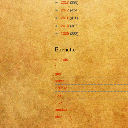
►
2013
(389)
►
2012
(424)
►
2011
(411)
►
2010
(387)
►
2009
(282)
Etichette
Android
film
gita
home 2.0
internet
libri
linux
musica
piombino