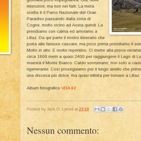
intenzioni, ma non nei fatti. La meta
scelta è il Parco Nazionale del Gran
Paradiso passando dalla zona di
Cogne, molto vicino ad Aosta quindi. La
prendiamo con calma ed arriviamo a
Lillaz. Da qui parte il nostro itinerario che
porta alle famose cascate, ma poco prima prendiamo il senti
Molto in alto. E molto repentino. Ci mette alla prova vera
circa 1600 metri a quasi 2400 per raggiungere il Lago di L
maestà il Monte Bianco. Caldo sovrumano, non solo a causa 
rigenerante. Così proseguiamo per il lungo anello che prima 
una discesa più dolce, ma quasi infinita per tornare a Lillaz.
Album fotografico
VDA #2
Posted by
Jack O. Lyroid
at
23:18
Nessun commento: