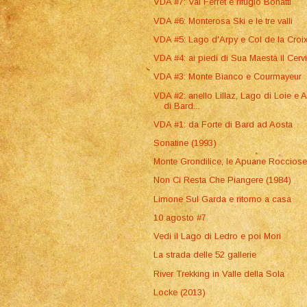
VDA #7: Val Ferret e rifugio Bonatti
VDA #6: Monterosa Ski e le tre valli
VDA #5: Lago d'Arpy e Col de la Croi
VDA #4: ai piedi di Sua Maestà il Cerv
VDA #3: Monte Bianco e Courmayeur
VDA #2: anello Lillaz, Lago di Loie e 
di Bard...
VDA #1: da Forte di Bard ad Aosta
Sonatine (1993)
Monte Grondilice, le Apuane Roccios
Non Ci Resta Che Piangere (1984)
Limone Sul Garda e ritorno a casa
10 agosto #7
Vedi il Lago di Ledro e poi Mori
La strada delle 52 gallerie
River Trekking in Valle della Sola
Locke (2013)