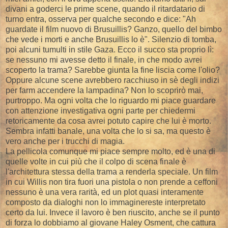
divani a goderci le prime scene, quando il ritardatario di
turno entra, osserva per qualche secondo e dice: "Ah
guardate il film nuovo di Brusuillis? Ganzo, quello del bimbo
che vede i morti e anche Brusuillis lo è". Silenzio di tomba,
poi alcuni tumulti in stile Gaza. Ecco il succo sta proprio lì:
se nessuno mi avesse detto il finale, in che modo avrei
scoperto la trama? Sarebbe giunta la fine liscia come l'olio?
Oppure alcune scene avrebbero racchiuso in sè degli indizi
per farm accendere la lampadina? Non lo scoprirò mai,
purtroppo. Ma ogni volta che lo riguardo mi piace guardare
con attenzione investigativa ogni parte per chiedermi
retoricamente da cosa avrei potuto capire che lui è morto.
Sembra infatti banale, una volta che lo si sa, ma questo è
vero anche per i trucchi di magia.
La pellicola comunque mi piace sempre molto, ed è una di
quelle volte in cui più che il colpo di scena finale è
l'architettura stessa della trama a renderla speciale. Un film
in cui Willis non tira fuori una pistola o non prende a ceffoni
nessuno è una vera rarità, ed un plot quasi interamente
composto da dialoghi non lo immaginereste interpretato
certo da lui. Invece il lavoro è ben riuscito, anche se il punto
di forza lo dobbiamo al giovane Haley Osment, che cattura