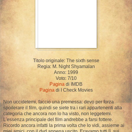
Titolo originale: The sixth sense
Regia: M. Night Shyamalan
Anno: 1999
Voto: 7/10
Pagina
di IMDB
Pagina
di I Check Movies
Non uccidetemi, faccio una premessa: devo per forza
spoilerare il film, quindi se siete tra i rari appartenenti alla
categoria che ancora non lo ha visto, non leggetemi.
L'essenza principale del film andrebbe a farsi fottere.
Ricordo ancora infatti la prima volta che lo vidi, assieme ai
miei amici, con il dvd appena uscito. Eravamo tutti lì, sui