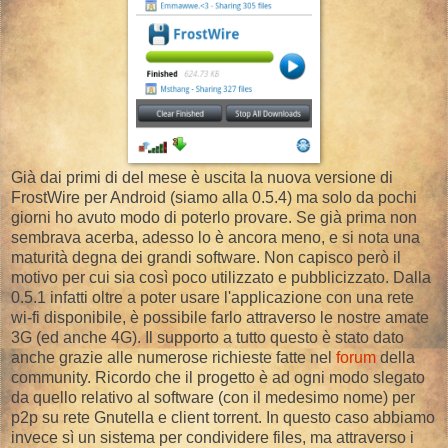
Già dai primi di del mese è uscita la nuova versione di
FrostWire per Android (siamo alla 0.5.4) ma solo da pochi
giorni ho avuto modo di poterlo provare. Se già prima non
sembrava acerba, adesso lo è ancora meno, e si nota una
maturità degna dei grandi software. Non capisco però il
motivo per cui sia così poco utilizzato e pubblicizzato. Dalla
0.5.1 infatti oltre a poter usare l'applicazione con una rete
wi-fi disponibile, è possibile farlo attraverso le nostre amate
3G (ed anche 4G). Il supporto a tutto questo è stato dato
anche grazie alle numerose richieste fatte nel
forum
della
community. Ricordo che il progetto è ad ogni modo slegato
da quello relativo al software (con il medesimo nome) per
p2p su rete Gnutella e client torrent. In questo caso abbiamo
invece sì un sistema per condividere files, ma attraverso i