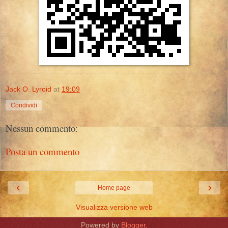
Jack O. Lyroid
at
19:09
Condividi
Nessun commento:
Posta un commento
‹
›
Home page
Visualizza versione web
Powered by
Blogger
.