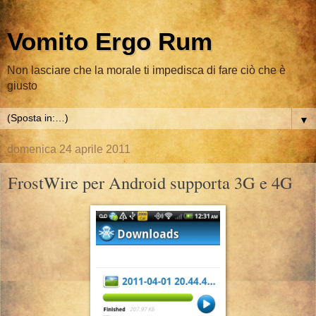
Vomito Ergo Rum
Non lasciare che la morale ti impedisca di fare ciò che è
giusto
▼
domenica 24 aprile 2011
FrostWire per Android supporta 3G e 4G