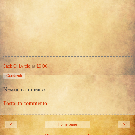
Jack O. Lyroid
at
10:06
Condividi
Nessun commento:
Posta un commento
‹
›
Home page