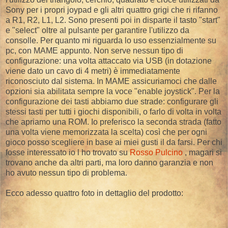
Sony per i propri joypad e gli altri quattro grigi che ri rifanno
a R1, R2, L1, L2. Sono presenti poi in disparte il tasto "start"
e "select" oltre al pulsante per garantire l'utilizzo da
consolle. Per quanto mi riguarda lo uso essenzialmente su
pc, con MAME appunto. Non serve nessun tipo di
configurazione: una volta attaccato via USB (in dotazione
viene dato un cavo di 4 metri) è immediatamente
riconosciuto dal sistema. In MAME assicuriamoci che dalle
opzioni sia abilitata sempre la voce "enable joystick". Per la
configurazione dei tasti abbiamo due strade: configurare gli
stessi tasti per tutti i giochi disponibili, o farlo di volta in volta
che apriamo una ROM. Io preferisco la seconda strada (fatto
una volta viene memorizzata la scelta) così che per ogni
gioco posso scegliere in base ai miei gusti il da farsi. Per chi
fosse interessato io l ho trovato su
Rosso Pulcino
, magari si
trovano anche da altri parti, ma loro danno garanzia e non
ho avuto nessun tipo di problema.
Ecco adesso quattro foto in dettaglio del prodotto: