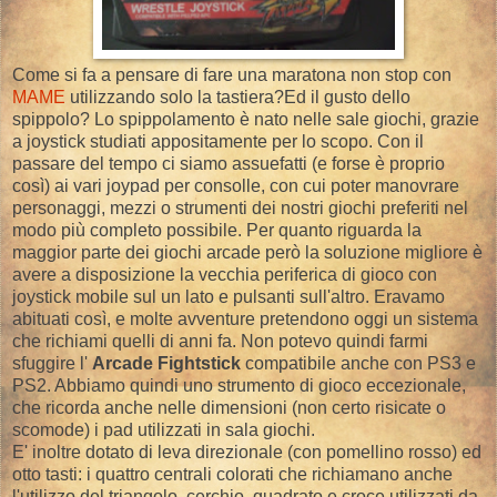
Come si fa a pensare di fare una maratona non stop con
MAME
utilizzando solo la tastiera?Ed il gusto dello
spippolo? Lo spippolamento è nato nelle sale giochi, grazie
a joystick studiati appositamente per lo scopo. Con il
passare del tempo ci siamo assuefatti (e forse è proprio
così) ai vari joypad per consolle, con cui poter manovrare
personaggi, mezzi o strumenti dei nostri giochi preferiti nel
modo più completo possibile. Per quanto riguarda la
maggior parte dei giochi arcade però la soluzione migliore è
avere a disposizione la vecchia periferica di gioco con
joystick mobile sul un lato e pulsanti sull'altro. Eravamo
abituati così, e molte avventure pretendono oggi un sistema
che richiami quelli di anni fa. Non potevo quindi farmi
sfuggire l'
Arcade Fightstick
compatibile anche con PS3 e
PS2. Abbiamo quindi uno strumento di gioco eccezionale,
che ricorda anche nelle dimensioni (non certo risicate o
scomode) i pad utilizzati in sala giochi.
E' inoltre dotato di leva direzionale (con pomellino rosso) ed
otto tasti: i quattro centrali colorati che richiamano anche
l'utilizzo del triangolo, cerchio, quadrato e croce utilizzati da