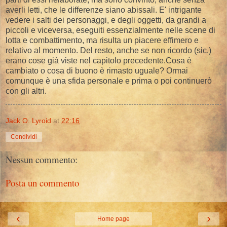
averli letti, che le differenze siano abissali. E' intrigante
vedere i salti dei personaggi, e degli oggetti, da grandi a
piccoli e viceversa, eseguiti essenzialmente nelle scene di
lotta e combattimento, ma risulta un piacere effimero e
relativo al momento. Del resto, anche se non ricordo (sic.)
erano cose già viste nel capitolo precedente.Cosa è
cambiato o cosa di buono è rimasto uguale? Ormai
comunque è una sfida personale e prima o poi continuerò
con gli altri.
Jack O. Lyroid
at
22:16
Condividi
Nessun commento:
Posta un commento
‹
›
Home page