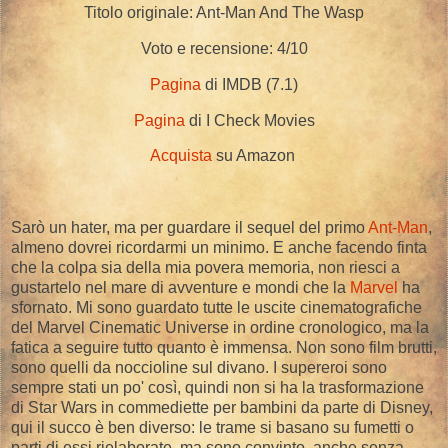
Titolo originale: Ant-Man And The Wasp
Voto e recensione: 4/10
Pagina
di IMDB (7.1)
Pagina
di I Check Movies
Acquista
su Amazon
Sarò un hater, ma per guardare il sequel del primo
Ant-Man
,
almeno dovrei ricordarmi un minimo. E anche facendo finta
che la colpa sia della mia povera memoria, non riesci a
gustartelo nel mare di avventure e mondi che la
Marvel
ha
sfornato. Mi sono guardato tutte le uscite cinematografiche
del Marvel Cinematic Universe in ordine cronologico, ma la
fatica a seguire tutto quanto è immensa. Non sono film brutti,
sono quelli da noccioline sul divano. I supereroi sono
sempre stati un po' così, quindi non si ha la trasformazione
di Star Wars in commediette per bambini da parte di Disney,
qui il succo è ben diverso: le trame si basano su fumetti o
parti di essi rielaborate, ma sono convinto, anche senza