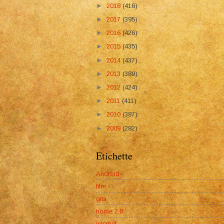
►
2018
(416)
►
2017
(395)
►
2016
(426)
►
2015
(435)
►
2014
(437)
►
2013
(389)
►
2012
(424)
►
2011
(411)
►
2010
(387)
►
2009
(282)
Etichette
Android
film
gita
home 2.0
internet