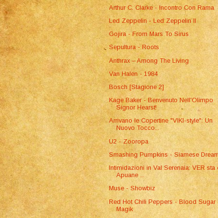
Arthur C. Clarke - Incontro Con Rama
Led Zeppelin - Led Zeppelin II
Gojira - From Mars To Sirus
Sepultura - Roots
Anthrax – Among The Living
Van Halen - 1984
Bosch [Stagione 2]
Kage Baker - Benvenuto Nell'Olimpo
Signor Hearst!
Arrivano le Copertine "VIKI-style": Un
Nuovo Tocco...
U2 - Zooropa
Smashing Pumpkins - Siamese Drea
Intimidazioni in Val Serenaia: VER sta
Apuane ...
Muse - Showbiz
Red Hot Chili Peppers - Blood Sugar
Magik