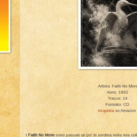
Artista: Faith No Mor
Anno: 1992
Tracce: 14
Formato: CD
Acquista
su Amazon
I
Faith No More
sono passati un po' in sordina nella mia co