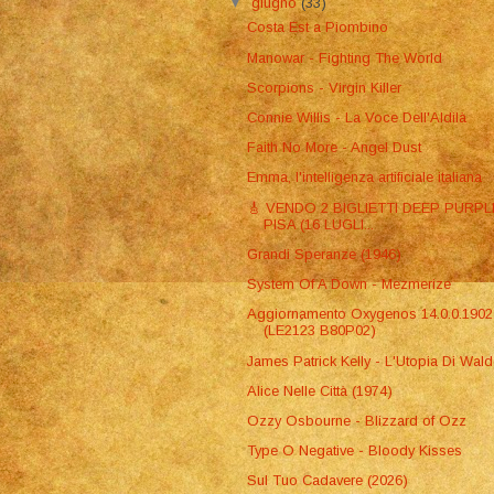
▼
giugno
(33)
Costa Est a Piombino
Manowar - Fighting The World
Scorpions - Virgin Killer
Connie Willis - La Voce Dell'Aldilà
Faith No More - Angel Dust
Emma, l'intelligenza artificiale italiana
​🎸 VENDO 2 BIGLIETTI DEEP PURPL
PISA (16 LUGLI...
Grandi Speranze (1946)
System Of A Down - Mezmerize
Aggiornamento Oxygenos 14.0.0.1902
(LE2123 B80P02)
James Patrick Kelly - L'Utopia Di Wal
Alice Nelle Città (1974)
Ozzy Osbourne - Blizzard of Ozz
Type O Negative - Bloody Kisses
Sul Tuo Cadavere (2026)