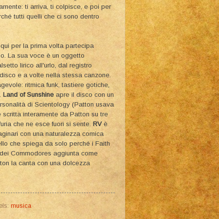
amente: ti arriva, ti colpisce, e poi per
ché tutti quelli che ci sono dentro
qui per la prima volta partecipa
ndo. La sua voce è un oggetto
etto lirico all'urlo, dal registro
o disco e a volte nella stessa canzone.
gevole: ritmica funk, tastiere gotiche,
.
Land of Sunshine
apre il disco con un
ersonalità di Scientology (Patton usava
 scritta interamente da Patton su tre
furia che ne esce fuori si sente.
RV
è
aginari con una naturalezza comica
llo che spiega da solo perché i Faith
ul dei Commodores aggiunta come
tton la canta con una dolcezza
els:
musica