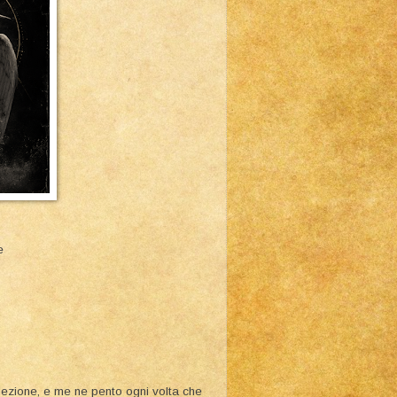
e
llezione, e me ne pento ogni volta che