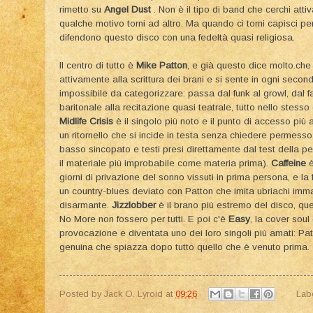
rimetto su
Angel Dust
. Non è il tipo di band che cerchi attiv
qualche motivo torni ad altro. Ma quando ci torni capisci per
difendono questo disco con una fedeltà quasi religiosa.
Il centro di tutto è
Mike Patton
, e già questo dice molto.che 
attivamente alla scrittura dei brani e si sente in ogni seco
impossibile da categorizzare: passa dal funk al growl, dal fals
baritonale alla recitazione quasi teatrale, tutto nello stess
Midlife Crisis
è il singolo più noto e il punto di accesso più a
un ritornello che si incide in testa senza chiedere permesso
basso sincopato e testi presi direttamente dal test della p
il materiale più improbabile come materia prima).
Caffeine
è
giorni di privazione del sonno vissuti in prima persona, e la 
un country-blues deviato con Patton che imita ubriachi imm
disarmante.
Jizzlobber
è il brano più estremo del disco, que
No More non fossero per tutti. E poi c'è
Easy
, la cover so
provocazione e diventata uno dei loro singoli più amati: Pa
genuina che spiazza dopo tutto quello che è venuto prima.
Posted by
Jack O. Lyroid
at
09:26
Lab