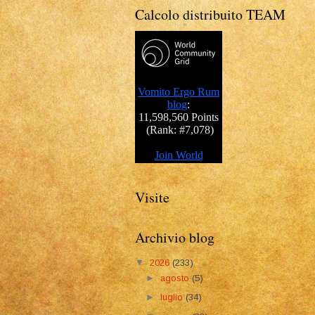
Calcolo distribuito TEAM
Visite
Archivio blog
▼
2026
(233)
►
agosto
(5)
►
luglio
(34)