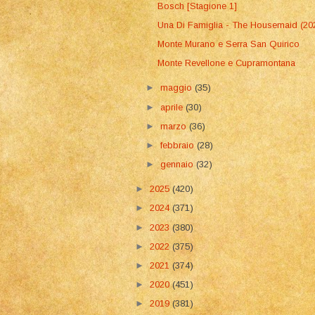
Bosch [Stagione 1]
Una Di Famiglia - The Housemaid (20
Monte Murano e Serra San Quirico
Monte Revellone e Cupramontana
►
maggio
(35)
►
aprile
(30)
►
marzo
(36)
►
febbraio
(28)
►
gennaio
(32)
►
2025
(420)
►
2024
(371)
►
2023
(380)
►
2022
(375)
►
2021
(374)
►
2020
(451)
►
2019
(381)