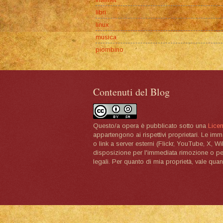
libri
linux
musica
piombino
Contenuti del Blog
Questo/a opera è pubblicato sotto una
Lice
appartengono ai rispettivi proprietari. Le im
o link a server esterni (Flickr, YouTube, X, W
disposizione per l'immediata rimozione o per 
legali. Per quanto di mia proprietà, vale quan