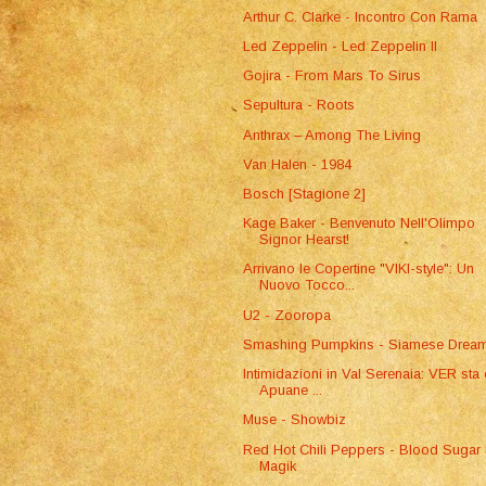
Arthur C. Clarke - Incontro Con Rama
Led Zeppelin - Led Zeppelin II
Gojira - From Mars To Sirus
Sepultura - Roots
Anthrax – Among The Living
Van Halen - 1984
Bosch [Stagione 2]
Kage Baker - Benvenuto Nell'Olimpo
Signor Hearst!
Arrivano le Copertine "VIKI-style": Un
Nuovo Tocco...
U2 - Zooropa
Smashing Pumpkins - Siamese Drea
Intimidazioni in Val Serenaia: VER sta
Apuane ...
Muse - Showbiz
Red Hot Chili Peppers - Blood Sugar
Magik