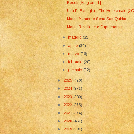
Bosch [Stagione 1]
Una Di Famiglia - The Housemaid (20
Monte Murano e Serra San Quirico
Monte Revellone e Cupramontana
►
maggio
(35)
►
aprile
(30)
►
marzo
(36)
►
febbraio
(28)
►
gennaio
(32)
►
2025
(420)
►
2024
(371)
►
2023
(380)
►
2022
(375)
►
2021
(374)
►
2020
(451)
►
2019
(381)