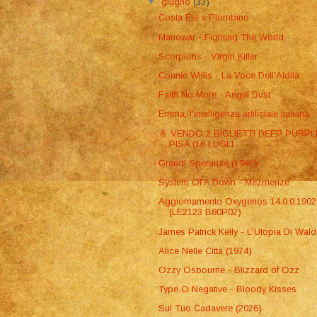
▼
giugno
(33)
Costa Est a Piombino
Manowar - Fighting The World
Scorpions - Virgin Killer
Connie Willis - La Voce Dell'Aldilà
Faith No More - Angel Dust
Emma, l'intelligenza artificiale italiana
​🎸 VENDO 2 BIGLIETTI DEEP PURPL
PISA (16 LUGLI...
Grandi Speranze (1946)
System Of A Down - Mezmerize
Aggiornamento Oxygenos 14.0.0.1902
(LE2123 B80P02)
James Patrick Kelly - L'Utopia Di Wal
Alice Nelle Città (1974)
Ozzy Osbourne - Blizzard of Ozz
Type O Negative - Bloody Kisses
Sul Tuo Cadavere (2026)