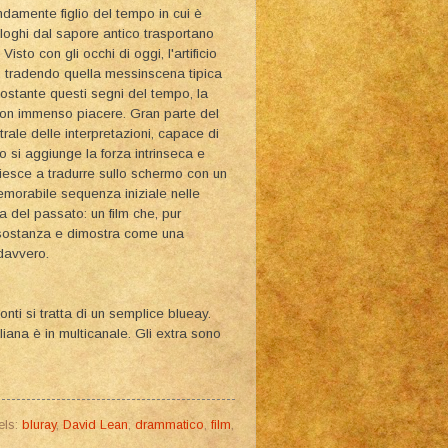
ndamente figlio del tempo in cui è
ialoghi dal sapore antico trasportano
sto con gli occhi di oggi, l'artificio
e, tradendo quella messinscena tipica
nostante questi segni del tempo, la
con immenso piacere. Gran parte del
rale delle interpretazioni, capace di
 si aggiunge la forza intrinseca e
iesce a tradurre sullo schermo con un
memorabile sequenza iniziale nelle
a del passato: un film che, pur
a sostanza e dimostra come una
davvero.
onti si tratta di un semplice blueay.
liana è in multicanale. Gli extra sono
els:
bluray
,
David Lean
,
drammatico
,
film
,