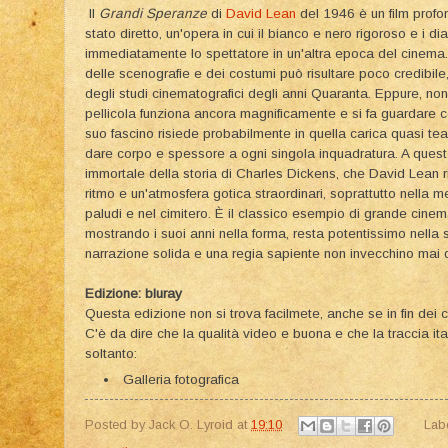
Il
Grandi Speranze
di
David Lean
del 1946 è un film profo
stato diretto, un'opera in cui il bianco e nero rigoroso e i d
immediatamente lo spettatore in un'altra epoca del cinema. Vi
delle scenografie e dei costumi può risultare poco credibil
degli studi cinematografici degli anni Quaranta. Eppure, no
pellicola funziona ancora magnificamente e si fa guardare 
suo fascino risiede probabilmente in quella carica quasi teat
dare corpo e spessore a ogni singola inquadratura. A questo
immortale della storia di Charles Dickens, che David Lean r
ritmo e un'atmosfera gotica straordinari, soprattutto nella 
paludi e nel cimitero. È il classico esempio di grande cinem
mostrando i suoi anni nella forma, resta potentissimo nell
narrazione solida e una regia sapiente non invecchino mai 
Edizione: bluray
Questa edizione non si trova facilmete, anche se in fin dei c
C'è da dire che la qualità video e buona e che la traccia ita
soltanto:
Galleria fotografica
Posted by
Jack O. Lyroid
at
19:10
Lab