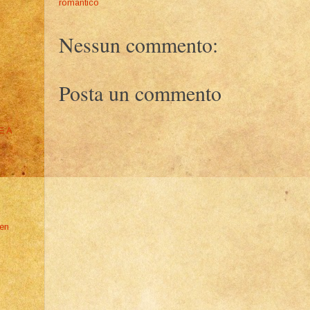
romantico
Nessun commento:
Posta un commento
E A
den