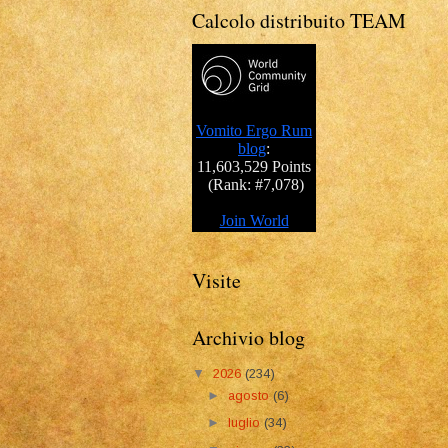
Calcolo distribuito TEAM
Visite
Archivio blog
▼
2026
(234)
►
agosto
(6)
►
luglio
(34)