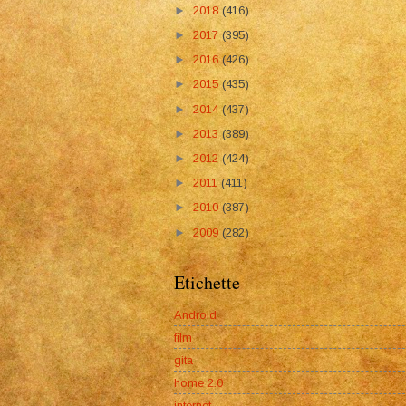
►
2018
(416)
►
2017
(395)
►
2016
(426)
►
2015
(435)
►
2014
(437)
►
2013
(389)
►
2012
(424)
►
2011
(411)
►
2010
(387)
►
2009
(282)
Etichette
Android
film
gita
home 2.0
internet