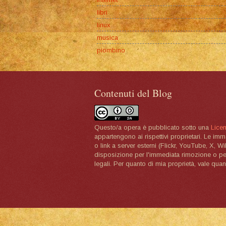
libri
linux
musica
piombino
Contenuti del Blog
Questo/a opera è pubblicato sotto una
Lice
appartengono ai rispettivi proprietari. Le im
o link a server esterni (Flickr, YouTube, X, W
disposizione per l'immediata rimozione o per 
legali. Per quanto di mia proprietà, vale quan