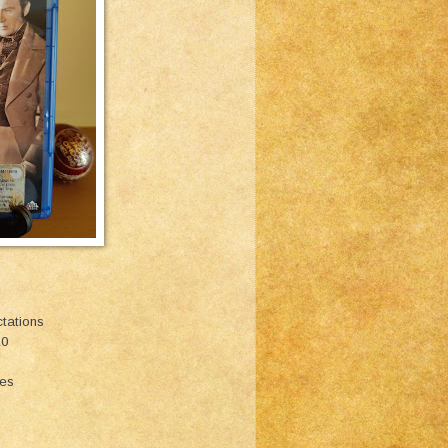
ctations
10
ies