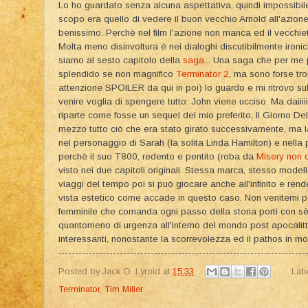
Lo ho guardato senza alcuna aspettativa, quindi impossibile 
scopo era quello di vedere il buon vecchio Arnold all'azione.
benissimo. Perchè nel film l'azione non manca ed il vecchie
Molta meno disinvoltura è nei dialoghi discutibilmente ironic
siamo al sesto capitolo della
saga
... Una saga che per me 
splendido se non magnifico
Terminator 2
, ma sono forse tr
attenzione SPOILER da qui in poi) lo guardo e mi ritrovo su
venire voglia di spengere tutto: John viene ucciso. Ma daiii
riparte come fosse un sequel del mio preferito, Il Giorno Del
mezzo tutto ciò che era stato girato successivamente, ma la
nel personaggio di Sarah (la solita Linda Hamilton) e nella
perchè il suo T800, redento e pentito (roba da
Misery non 
visto nei due capitoli originali. Stessa marca, stesso model
viaggi del tempo poi si può giocare anche all'infinito e rend
vista estetico come accade in questo caso. Non venitemi per
femminile che comanda ogni passo della storia porti con sè
quantomeno di urgenza all'interno del mondo post apocalitt
interessanti, nonostante la scorrevolezza ed il pathos in mol
Posted by
Jack O. Lyroid
at
15:33
Lab
Terminator
,
Tim Miller