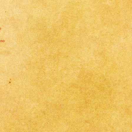
e
ino