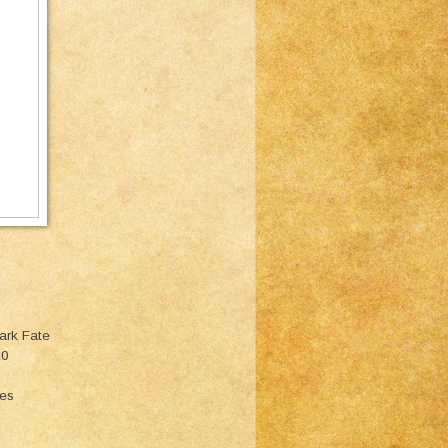
Dark Fate
10
ies