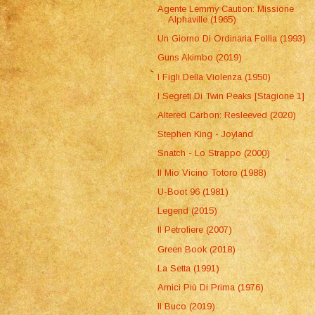
Agente Lemmy Caution: Missione
Alphaville (1965)
Un Giorno Di Ordinaria Follia (1993)
Guns Akimbo (2019)
I Figli Della Violenza (1950)
I Segreti Di Twin Peaks [Stagione 1]
Altered Carbon: Resleeved (2020)
Stephen King - Joyland
Snatch - Lo Strappo (2000)
Il Mio Vicino Totoro (1988)
U-Boot 96 (1981)
Legend (2015)
Il Petroliere (2007)
Green Book (2018)
La Setta (1991)
Amici Più Di Prima (1976)
Il Buco (2019)