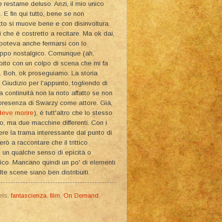
restarne deluso. Anzi, il mio unico
 E fin qui tutto, bene se non
tto si muove bene e con disinvoltura.
i che è costretto a recitare. Ma ok dai,
poteva anche fermarsi con lo
oppo nostalgico. Comunque (ah,
bito con un colpo di scena che mi fa
ii. Boh, ok proseguiamo. La storia
 Giudizio per l'appunto, togliendo di
 continuità non la noto affatto se non
 presenza di Swarzy come attore. Già,
deve morire
), è tutt'altro che lo stesso
lo, ma due macchine differenti. Con i
ere la trama interessante dal punto di
ò a raccontare che il trittico
 un qualche senso di epicità o
ico. Mancano quindi un po' di elementi
te scene siano ben distribuiti.
els:
fantascienza
,
film
,
On Demand
,