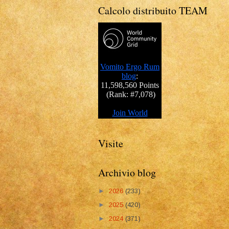
Calcolo distribuito TEAM
Visite
Archivio blog
►
2026
(233)
►
2025
(420)
►
2024
(371)