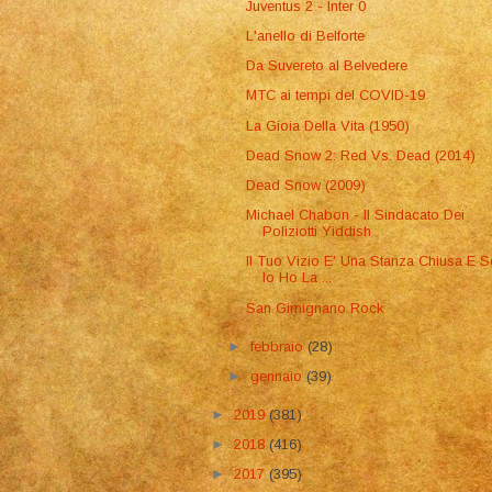
Juventus 2 - Inter 0
L'anello di Belforte
Da Suvereto al Belvedere
MTC ai tempi del COVID-19
La Gioia Della Vita (1950)
Dead Snow 2: Red Vs. Dead (2014)
Dead Snow (2009)
Michael Chabon - Il Sindacato Dei
Poliziotti Yiddish
Il Tuo Vizio E' Una Stanza Chiusa E S
Io Ho La ...
San Gimignano Rock
►
febbraio
(28)
►
gennaio
(39)
►
2019
(381)
►
2018
(416)
►
2017
(395)