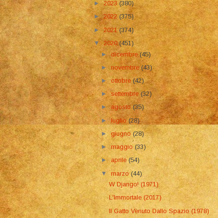
►
2023
(380)
►
2022
(375)
►
2021
(374)
▼
2020
(451)
►
dicembre
(45)
►
novembre
(43)
►
ottobre
(42)
►
settembre
(32)
►
agosto
(35)
►
luglio
(28)
►
giugno
(28)
►
maggio
(33)
►
aprile
(54)
▼
marzo
(44)
W Django! (1971)
L'Immortale (2017)
Il Gatto Venuto Dallo Spazio (1978)