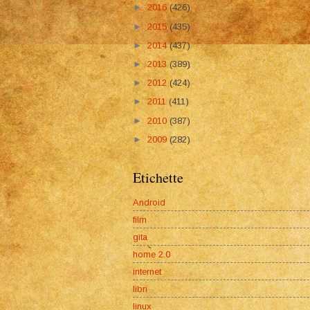
►
2016
(426)
►
2015
(435)
►
2014
(437)
►
2013
(389)
►
2012
(424)
►
2011
(411)
►
2010
(387)
►
2009
(282)
Etichette
Android
film
gita
home 2.0
internet
libri
linux