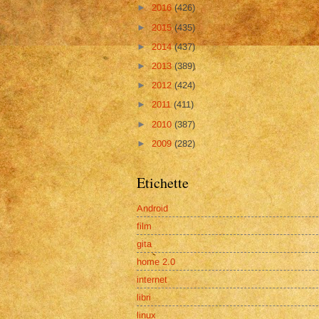
►
2016
(426)
►
2015
(435)
►
2014
(437)
►
2013
(389)
►
2012
(424)
►
2011
(411)
►
2010
(387)
►
2009
(282)
Etichette
Android
film
gita
home 2.0
internet
libri
linux