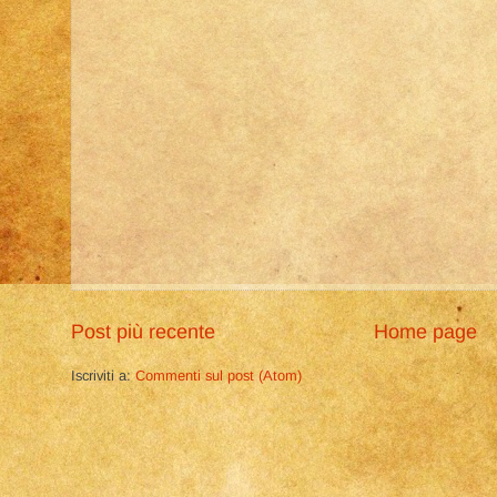
Post più recente
Home page
Iscriviti a:
Commenti sul post (Atom)