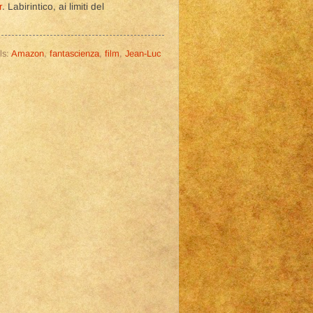
r
. Labirintico, ai limiti del
ls:
Amazon
,
fantascienza
,
film
,
Jean-Luc