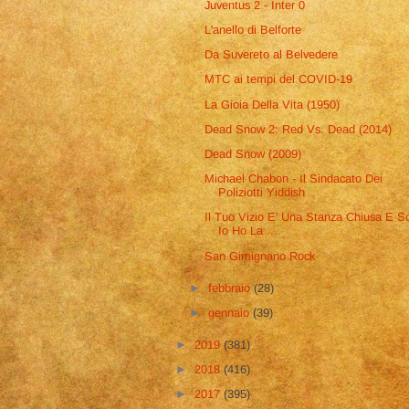
Juventus 2 - Inter 0
L'anello di Belforte
Da Suvereto al Belvedere
MTC ai tempi del COVID-19
La Gioia Della Vita (1950)
Dead Snow 2: Red Vs. Dead (2014)
Dead Snow (2009)
Michael Chabon - Il Sindacato Dei
Poliziotti Yiddish
Il Tuo Vizio E' Una Stanza Chiusa E S
Io Ho La ...
San Gimignano Rock
►
febbraio
(28)
►
gennaio
(39)
►
2019
(381)
►
2018
(416)
►
2017
(395)