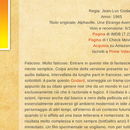
Regia: Jean-Luc Goda
Anno: 1965
Titolo originale: Alphaville, Une Etrange A
Voto e recensione: 6/
Pagina
di IMDB (7.2
Pagina
di I Check Mov
Acquista
su Amazon
Iscriviti a
Prime Vide
Faticoso. Molto faticoso. Entrare in questo mix di fantasci
niente semplice. Colpa anche della versione presente su
audio italiana, intervallata da lunghe parti in francese, senz
sottotitoli. A parte questo
Godard
, sceneggia un trama con 
appunto da su citato genere noir che da un mondo in cui 
esclusivamente ciò che è razionale e logico. Il risultato è 
azioni, ripreso anche dal bianco e nero della pellicola ed il
essenzialmente attraverso gli ambienti modernisti in stile 
personaggio di altri tempi, all'interno di un contesto futuri
quando ci si affida ad una base letteraria e romanzata: l
risultata molto complessa e non sempre (tutt0altro anzi) 
immediato. Un film sperimentale se vogliamo, non per tutt