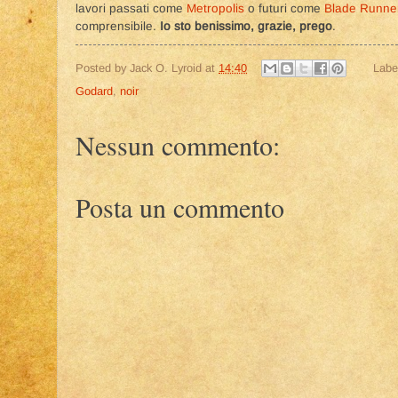
lavori passati come
Metropolis
o futuri come
Blade Runne
comprensibile.
Io sto benissimo, grazie, prego
.
Posted by
Jack O. Lyroid
at
14:40
Labe
Godard
,
noir
Nessun commento:
Posta un commento