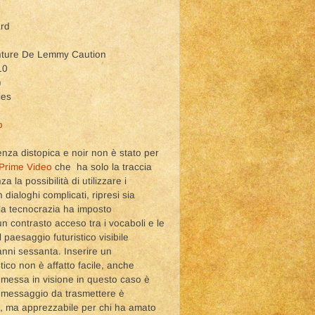
rd
venture De Lemmy Caution
10
)
ies
o
enza distopica e noir non è stato per
Prime Video
che ha solo la traccia
a la possibilità di utilizzare i
dialoghi complicati, ripresi sia
la tecnocrazia ha imposto
un contrasto acceso tra i vocaboli e le
 paesaggio futuristico visibile
anni sessanta. Inserire un
stico non è affatto facile, anche
a messa in visione in questo caso è
il messaggio da trasmettere è
i, ma apprezzabile per chi ha amato