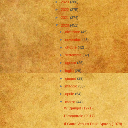
►
2023
(380)
►
2022
(375)
►
2021
(374)
▼
2020
(451)
►
dicembre
(45)
►
novembre
(43)
►
ottobre
(42)
►
settembre
(32)
►
agosto
(35)
►
luglio
(28)
►
giugno
(28)
►
maggio
(33)
►
aprile
(54)
▼
marzo
(44)
W Django! (1971)
L'Immortale (2017)
Il Gatto Venuto Dallo Spazio (1978)