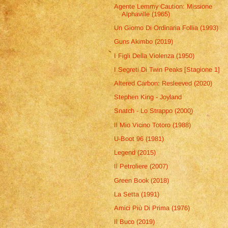
Agente Lemmy Caution: Missione
Alphaville (1965)
Un Giorno Di Ordinaria Follia (1993)
Guns Akimbo (2019)
I Figli Della Violenza (1950)
I Segreti Di Twin Peaks [Stagione 1]
Altered Carbon: Resleeved (2020)
Stephen King - Joyland
Snatch - Lo Strappo (2000)
Il Mio Vicino Totoro (1988)
U-Boot 96 (1981)
Legend (2015)
Il Petroliere (2007)
Green Book (2018)
La Setta (1991)
Amici Più Di Prima (1976)
Il Buco (2019)