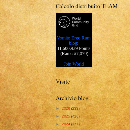
Calcolo distribuito TEAM
Visite
Archivio blog
►
2026
(233)
►
2025
(420)
►
2024
(371)