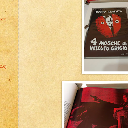
997)
016)