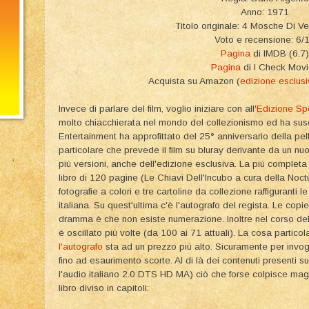
Anno: 1971
Titolo originale: 4 Mosche Di Ve
Voto e recensione: 6/
Pagina
di IMDB (6.7)
Pagina
di I Check Mov
Acquista su Amazon (
edizione esclusi
Invece di parlare del film, voglio iniziare con all'
Edizione Sp
molto chiacchierata nel mondo del collezionismo ed ha susc
Entertainment ha approfittato del 25° anniversario della pel
particolare che prevede il film su bluray derivante da un nu
più versioni, anche dell'edizione esclusiva. La più complet
libro di 120 pagine (Le Chiavi Dell'Incubo a cura della No
fotografie a colori e tre cartoline da collezione raffiguranti 
italiana. Su quest'ultima c'è l'autografo del regista. Le copi
dramma è che non esiste numerazione. Inoltre nel corso del 
è oscillato più volte (da 100 ai 71 attuali). La cosa partico
l'autografo
sta ad un prezzo più alto. Sicuramente per invo
fino ad esaurimento scorte. Al di là dei contenuti presenti s
l'audio italiano 2.0 DTS HD MA) ciò che forse colpisce magg
libro diviso in capitoli: