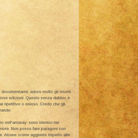
e documentarmi, adoro molto gli inserti
iverse edizioni. Questo senza dubbio è
i ripetitivo o noioso. Credo che gli
rande.
o nell'amaray: sono identici nei
periore. Non posso fare paragoni con
te. Alcune scene aggiunte rispetto alle