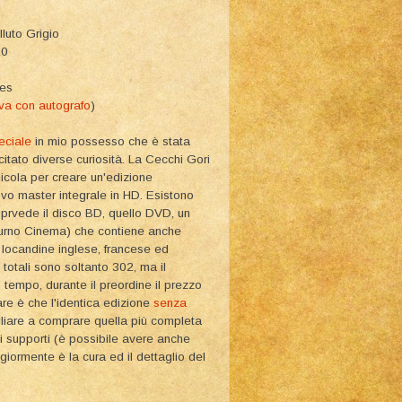
lluto Grigio
10
ies
va con autografo
)
eciale
in mio possesso che è stata
itato diverse curiosità. La Cecchi Gori
licola per creare un'edizione
ovo master integrale in HD. Esistono
a prvede il disco BD, quello DVD, un
cturno Cinema) che contiene anche
le locandine inglese, francese ed
e totali sono soltanto 302, ma il
tempo, durante il preordine il prezzo
lare è che l'identica edizione
senza
gliare a comprare quella più completa
ui supporti (è possibile avere anche
iormente è la cura ed il dettaglio del