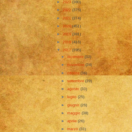
►
2023
(380)
►
2022
(375)
►
2021
(374)
►
2020
(451)
►
2019
(381)
►
2018
(416)
▼
2017
(395)
►
dicembre
(33)
►
novembre
(34)
►
ottobre
(36)
►
settembre
(39)
►
agosto
(33)
►
luglio
(25)
►
giugno
(26)
►
maggio
(38)
►
aprile
(26)
►
marzo
(33)