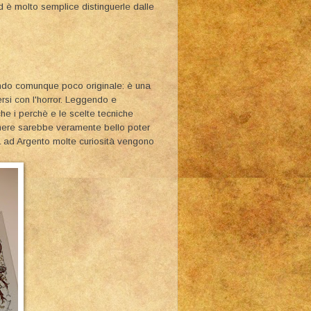
ed è molto semplice distinguerle dalle
tando comunque poco originale: è una
ersi con l'horror. Leggendo e
he i perchè e le scelte tecniche
 genere sarebbe veramente bello poter
ta ad Argento molte curiosità vengono