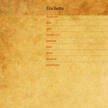
Etichette
Android
film
gita
home 2.0
internet
libri
linux
musica
piombino