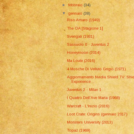
►
febbraio
(34)
▼
gennaio
(38)
Riso Amaro (1949)
The OA [Stagione 1]
Svengali (1931)
Sassuolo 0 - Juventus 2
Honeymoon (2014)
Ma Loute (2016)
4 Mosche Di Velluto Grigio (1971)
Aggiornamento Nvidia Shield TV: Shie
Experience ...
Juventus 2 - Milan 1
I Quattro Dell'Ave Maria (1968)
Warcraft - L'Inizio (2016)
Loot Crate: Origins (gennaio 2017)
Monsters University (2013)
Topaz (1969)