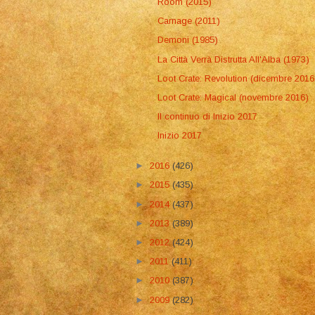
Room (2015)
Carnage (2011)
Demoni (1985)
La Città Verrà Distrutta All'Alba (1973)
Loot Crate: Revolution (dicembre 2016
Loot Crate: Magical (novembre 2016)
Il continuo di Inizio 2017
Inizio 2017
►
2016
(426)
►
2015
(435)
►
2014
(437)
►
2013
(389)
►
2012
(424)
►
2011
(411)
►
2010
(387)
►
2009
(282)