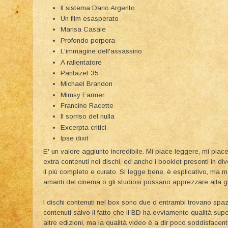
Il sistema Dario Argento
Un film esasperato
Marisa Casale
Profondo porpora
L'immagine dell'assassino
A rallentatore
Pantazet 35
Michael Brandon
Mimsy Farmer
Francine Racette
Il sorriso del nulla
Excerpta critici
Ipse dixit
E' un valore aggiunto incredibile. Mi piace leggere, mi piac
extra contenuti nei dischi, ed anche i booklet presenti in d
il più completo e curato. Si legge bene, è esplicativo, ma ma
amanti del cinema o gli studiosi possano apprezzare alla g
I dischi contenuti nel box sono due d entrambi trovano spazi
contenuti salvo il fatto che il BD ha ovviamente qualità su
altre edizioni, ma la qualità video è a dir poco soddisfacen