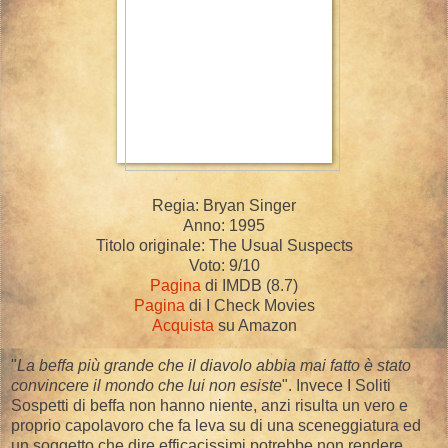
Regia: Bryan Singer
Anno: 1995
Titolo originale: The Usual Suspects
Voto: 9/10
Pagina
di IMDB (8.7)
Pagina
di I Check Movies
Acquista
su Amazon
"
La beffa più grande che il diavolo abbia mai fatto è stato
convincere il mondo che lui non esiste
". Invece I Soliti
Sospetti di beffa non hanno niente, anzi risulta un vero e
proprio capolavoro che fa leva su di una sceneggiatura ed
un soggetto che dire efficacissimi potrebbe non rendere