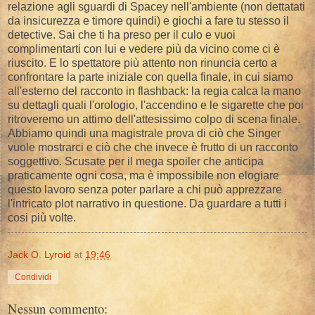
relazione agli sguardi di Spacey nell'ambiente (non dettatati
da insicurezza e timore quindi) e giochi a fare tu stesso il
detective. Sai che ti ha preso per il culo e vuoi
complimentarti con lui e vedere più da vicino come ci è
riuscito. E lo spettatore più attento non rinuncia certo a
confrontare la parte iniziale con quella finale, in cui siamo
all'esterno del racconto in flashback: la regia calca la mano
su dettagli quali l'orologio, l'accendino e le sigarette che poi
ritroveremo un attimo dell'attesissimo colpo di scena finale.
Abbiamo quindi una magistrale prova di ciò che Singer
vuole mostrarci e ciò che che invece è frutto di un racconto
soggettivo. Scusate per il mega spoiler che anticipa
praticamente ogni cosa, ma è impossibile non elogiare
questo lavoro senza poter parlare a chi può apprezzare
l'intricato plot narrativo in questione. Da guardare a tutti i
cosi più volte.
Jack O. Lyroid
at
19:46
Condividi
Nessun commento: