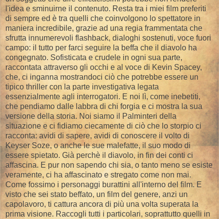
l'idea e sminuirne il contenuto. Resta tra i miei film preferiti
di sempre ed è tra quelli che coinvolgono lo spettatore in
maniera incredibile, grazie ad una regia frammentata che
sfrutta innumerevoli flashback, dialoghi sostenuti, voce fuori
campo: il tutto per farci seguire la beffa che il diavolo ha
congegnato. Sofisticata e crudele in ogni sua parte,
raccontata attraverso gli occhi e al voce di Kevin Spacey,
che, ci inganna mostrandoci ciò che potrebbe essere un
tipico thriller con la parte investigativa legata
essenzialmente agli interrogatori. E noi lì, come inebetiti,
che pendiamo dalle labbra di chi forgia e ci mostra la sua
versione della storia. Noi siamo il Palminteri della
situazione e ci fidiamo ciecamente di ciò che lo storpio ci
racconta: avidi di sapere, avidi di conoscere il volto di
Keyser Soze, o anche le sue malefatte, il suo modo di
essere spietato. Già perchè il diavolo, in fin dei conti ci
affascina. E pur non sapendo chi sia, o tanto meno se esiste
veramente, ci ha affascinato e stregato come non mai.
Come fossimo i personaggi burattini all'interno del film. E
visto che sei stato beffato, un film del genere, anzi un
capolavoro, ti cattura ancora di più una volta superata la
prima visione. Raccogli tutti i particolari, soprattutto quelli in