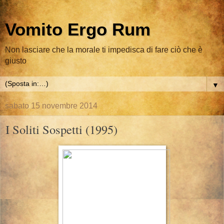
Vomito Ergo Rum
Non lasciare che la morale ti impedisca di fare ciò che è
giusto
▼
sabato 15 novembre 2014
I Soliti Sospetti (1995)