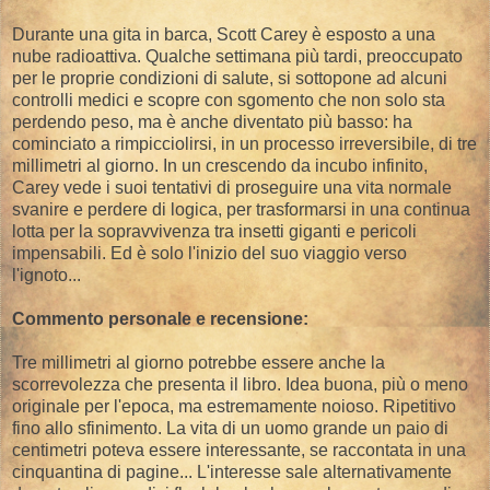
Durante una gita in barca, Scott Carey è esposto a una
nube radioattiva. Qualche settimana più tardi, preoccupato
per le proprie condizioni di salute, si sottopone ad alcuni
controlli medici e scopre con sgomento che non solo sta
perdendo peso, ma è anche diventato più basso: ha
cominciato a rimpicciolirsi, in un processo irreversibile, di tre
millimetri al giorno. In un crescendo da incubo infinito,
Carey vede i suoi tentativi di proseguire una vita normale
svanire e perdere di logica, per trasformarsi in una continua
lotta per la sopravvivenza tra insetti giganti e pericoli
impensabili. Ed è solo l'inizio del suo viaggio verso
l'ignoto...
Commento personale e recensione:
Tre millimetri al giorno potrebbe essere anche la
scorrevolezza che presenta il libro. Idea buona, più o meno
originale per l'epoca, ma estremamente noioso. Ripetitivo
fino allo sfinimento. La vita di un uomo grande un paio di
centimetri poteva essere interessante, se raccontata in una
cinquantina di pagine... L'interesse sale alternativamente