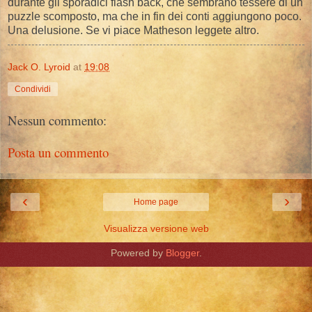
durante gli sporadici flash back, che sembrano tessere di un
puzzle scomposto, ma che in fin dei conti aggiungono poco.
Una delusione. Se vi piace Matheson leggete altro.
Jack O. Lyroid
at
19:08
Condividi
Nessun commento:
Posta un commento
‹
›
Home page
Visualizza versione web
Powered by
Blogger
.