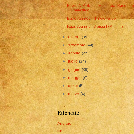
Edwin A. Abbott - Flatlandia. Raccont
Fantastico ...
Isaac Asimov - Il Sole Nudo
Isaac Asimov - Abissi D'Acciaio
►
ottobre
(39)
►
settembre
(44)
►
agosto
(22)
►
luglio
(37)
►
giugno
(39)
►
maggio
(6)
►
aprile
(5)
►
marzo
(4)
Etichette
Android
film