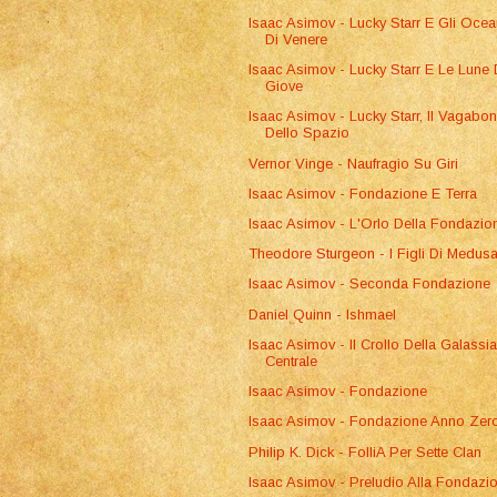
Isaac Asimov - Lucky Starr E Gli Ocea
Di Venere
Isaac Asimov - Lucky Starr E Le Lune 
Giove
Isaac Asimov - Lucky Starr, Il Vagabo
Dello Spazio
Vernor Vinge - Naufragio Su Giri
Isaac Asimov - Fondazione E Terra
Isaac Asimov - L'Orlo Della Fondazio
Theodore Sturgeon - I Figli Di Medus
Isaac Asimov - Seconda Fondazione
Daniel Quinn - Ishmael
Isaac Asimov - Il Crollo Della Galassi
Centrale
Isaac Asimov - Fondazione
Isaac Asimov - Fondazione Anno Zer
Philip K. Dick - FolliA Per Sette Clan
Isaac Asimov - Preludio Alla Fondazi