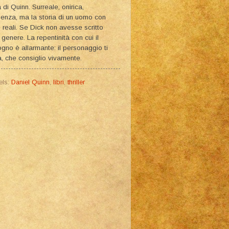
i Quinn. Surreale, onirica,
ienza, ma la storia di un uomo con
o reali. Se Dick non avesse scritto
genere. La repentinità con cui il
sogno è allarmante: il personaggio ti
a, che consiglio vivamente.
els:
Daniel Quinn
,
libri
,
thriller