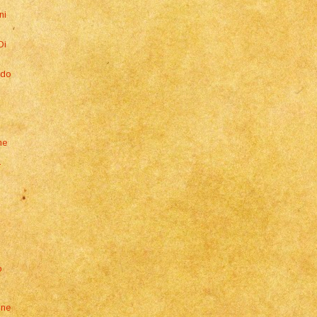
ni
Di
ndo
ne
a
a
o
one