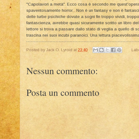
"Capolavori a metà". Ecco cosa è secondo me quest'opera d
spaventosamente horror... Non è un fantasy e non è fantasc
delle turbe psichiche dovute a sogni fin troppo vividi, tropp
fantascienza, avrebbe quasi sicuramente scritto un libro del 
lettore si trova a passare dallo stato di veglia a quello di 
trascina nei suoi incubi paranoici. Una lettura piacevolissim
Posted by
Jack O. Lyroid
at
23:40
Lab
Nessun commento:
Posta un commento