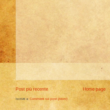
Post più recente
Home page
Iscriviti a:
Commenti sul post (Atom)