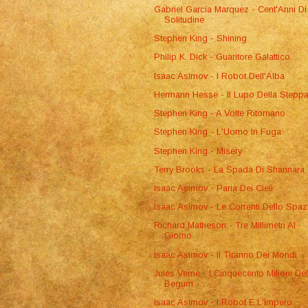
Gabriel Garcia Marquez - Cent'Anni Di
Solitudine
Stephen King - Shining
Philip K. Dick - Guaritore Galattico
Isaac Asimov - I Robot Dell'Alba
Hermann Hesse - Il Lupo Della Stepp
Stephen King - A Volte Ritornano
Stephen King - L'Uomo In Fuga
Stephen King - Misery
Terry Brooks - La Spada Di Shannara
Isaac Asimov - Paria Dei Cieli
Isaac Asimov - Le Correnti Dello Spaz
Richard Matheson - Tre Millimetri Al
Giorno
Isaac Asimov - Il Tiranno Dei Mondi
Jules Verne - I Cinquecento Milioni Del
Begum - ...
Isaac Asimov - I Robot E L'Impero