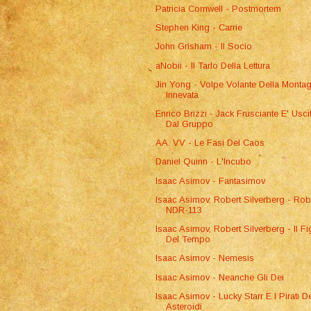
Patricia Cornwell - Postmortem
Stephen King - Carrie
John Grisham - Il Socio
aNobii - Il Tarlo Della Lettura
Jin Yong - Volpe Volante Della Monta
Innevata
Enrico Brizzi - Jack Frusciante E' Usci
Dal Gruppo
AA. VV - Le Fasi Del Caos
Daniel Quinn - L'Incubo
Isaac Asimov - Fantasimov
Isaac Asimov, Robert Silverberg - Rob
NDR-113
Isaac Asimov, Robert Silverberg - Il Fi
Del Tempo
Isaac Asimov - Nemesis
Isaac Asimov - Neanche Gli Dei
Isaac Asimov - Lucky Starr E I Pirati D
Asteroidi