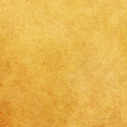
a
io
la