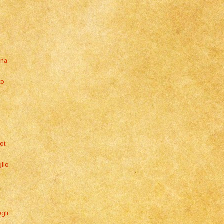
gna
to
ot
glio
egli