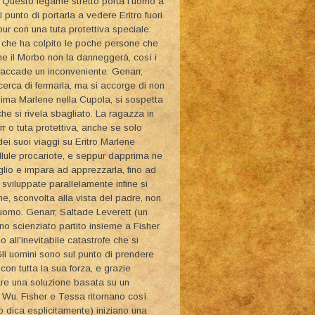
". Questo legame stretto porta l'uomo a
 punto di portarla a vedere Eritro fuori
pur con una tuta protettiva speciale:
a" che ha colpito le poche persone che
he il Morbo non la danneggerà, così i
o accade un inconveniente: Genarr,
 cerca di fermarla, ma si accorge di non
ssima Marlene nella Cupola, si sospetta
he si rivela sbagliato. La ragazza in
r o tuta protettiva, anche se solo
ei suoi viaggi su Eritro Marlene
cellule procariote, e seppur dapprima ne
glio e impara ad apprezzarla, fino ad
sviluppate parallelamente infine si
e, sconvolta alla vista del padre, non
uomo. Genarr, Saltade Leverett (un
o scienziato partito insieme a Fisher
 all'inevitabile catastrofe che si
Gli uomini sono sul punto di prendere
on tutta la sua forza, e grazie
vare una soluzione basata su un
a Wu. Fisher e Tessa ritornano così
 dica esplicitamente) iniziano una