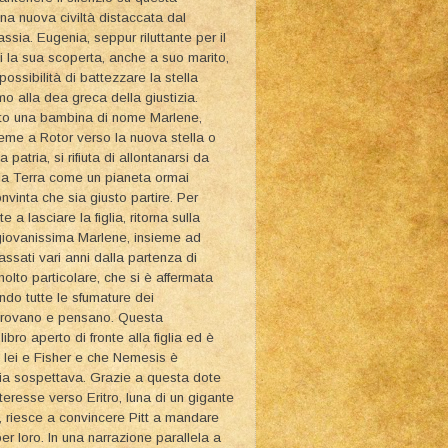
una nuova civiltà distaccata dal
assia. Eugenia, seppur riluttante per il
ti la sua scoperta, anche a suo marito,
ossibilità di battezzare la stella
 alla dea greca della giustizia.
uto una bambina di nome Marlene,
sieme a Rotor verso la nuova stella o
 patria, si rifiuta di allontanarsi da
la Terra come un pianeta ormai
nvinta che sia giusto partire. Per
 a lasciare la figlia, ritorna sulla
 giovanissima Marlene, insieme ad
ssati vari anni dalla partenza di
olto particolare, che si è affermata
ando tutte le sfumature dei
provano e pensano. Questa
bro aperto di fronte alla figlia ed è
di lei e Fisher e che Nemesis è
iglia sospettava. Grazie a questa dote
teresse verso Eritro, luna di un gigante
 riesce a convincere Pitt a mandare
er loro. In una narrazione parallela a