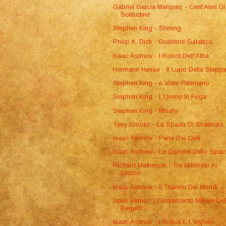
Gabriel Garcia Marquez - Cent'Anni Di
Solitudine
Stephen King - Shining
Philip K. Dick - Guaritore Galattico
Isaac Asimov - I Robot Dell'Alba
Hermann Hesse - Il Lupo Della Stepp
Stephen King - A Volte Ritornano
Stephen King - L'Uomo In Fuga
Stephen King - Misery
Terry Brooks - La Spada Di Shannara
Isaac Asimov - Paria Dei Cieli
Isaac Asimov - Le Correnti Dello Spaz
Richard Matheson - Tre Millimetri Al
Giorno
Isaac Asimov - Il Tiranno Dei Mondi
Jules Verne - I Cinquecento Milioni Del
Begum - ...
Isaac Asimov - I Robot E L'Impero