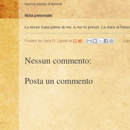
nuova storia d'amore
o
Nota personale:
Lo lesse Sara prima di me, e me lo prestò. La data di lettura è
Posted by
Jack O. Lyroid
at
17:46
Lab
Nessun commento:
Posta un commento