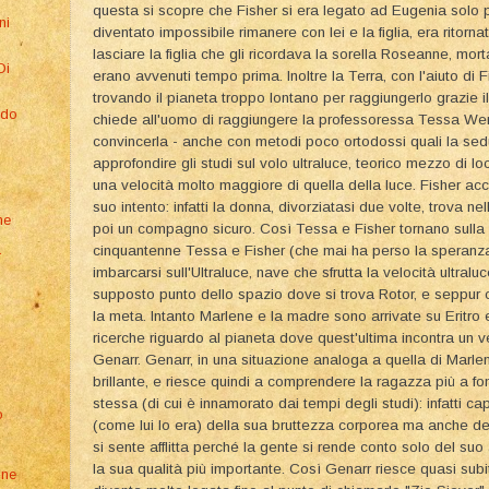
questa si scopre che Fisher si era legato ad Eugenia solo pe
ni
diventato impossibile rimanere con lei e la figlia, era ritorna
lasciare la figlia che gli ricordava la sorella Roseanne, mort
Di
erano avvenuti tempo prima. Inoltre la Terra, con l'aiuto di F
trovando il pianeta troppo lontano per raggiungerlo grazie 
ndo
chiede all'uomo di raggiungere la professoressa Tessa Wen
convincerla - anche con metodi poco ortodossi quali la sedu
approfondire gli studi sul volo ultraluce, teorico mezzo di 
una velocità molto maggiore di quella della luce. Fisher ac
suo intento: infatti la donna, divorziatasi due volte, trova 
ne
poi un compagno sicuro. Così Tessa e Fisher tornano sulla 
a
cinquantenne Tessa e Fisher (che mai ha perso la speranza d
imbarcarsi sull'Ultraluce, nave che sfrutta la velocità ultralu
supposto punto dello spazio dove si trova Rotor, e seppur
la meta. Intanto Marlene e la madre sono arrivate su Eritro 
ricerche riguardo al pianeta dove quest'ultima incontra un 
a
Genarr. Genarr, in una situazione analoga a quella di Marle
brillante, e riesce quindi a comprendere la ragazza più a fon
stessa (di cui è innamorato dai tempi degli studi): infatti
o
(come lui lo era) della sua bruttezza corporea ma anche de
si sente afflitta perché la gente si rende conto solo del su
la sua qualità più importante. Così Genarr riesce quasi subi
one