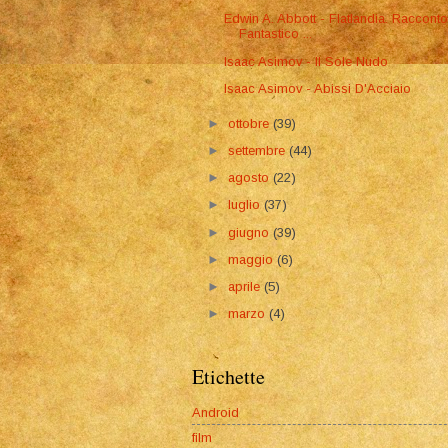
Edwin A. Abbott - Flatlandia. Raccont
Fantastico ...
Isaac Asimov - Il Sole Nudo
Isaac Asimov - Abissi D'Acciaio
►
ottobre
(39)
►
settembre
(44)
►
agosto
(22)
►
luglio
(37)
►
giugno
(39)
►
maggio
(6)
►
aprile
(5)
►
marzo
(4)
Etichette
Android
film