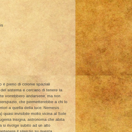
is
o è pieno di colonie spaziali
 del sistema e cercano di tenere la
Molte vorrebbero andarsene, ma non
l'iperspazio, che permetterebbe a chi lo
riori a quella della luce. Nemesis
 quasi invisibile molto vicina al Sole
 Eugenia Insigna, astronoma che abita
a si rivolge subito ad un alto
mantenere il silenzio su questa