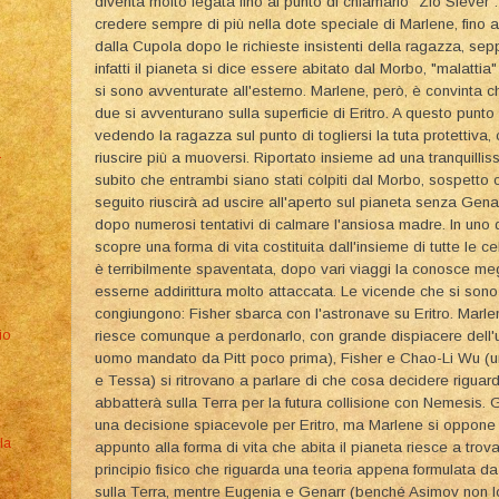
diventa molto legata fino al punto di chiamarlo "Zio Siever
credere sempre di più nella dote speciale di Marlene, fino al
dalla Cupola dopo le richieste insistenti della ragazza, sep
infatti il pianeta si dice essere abitato dal Morbo, "malatti
si sono avventurate all'esterno. Marlene, però, è convinta c
due si avventurano sulla superficie di Eritro. A questo punt
vedendo la ragazza sul punto di togliersi la tuta protettiva,
a
riuscire più a muoversi. Riportato insieme ad una tranquilli
subito che entrambi siano stati colpiti dal Morbo, sospetto c
seguito riuscirà ad uscire all'aperto sul pianeta senza Genar
dopo numerosi tentativi di calmare l'ansiosa madre. In uno d
scopre una forma di vita costituita dall'insieme di tutte le 
è terribilmente spaventata, dopo vari viaggi la conosce me
esserne addirittura molto attaccata. Le vicende che si sono 
congiungono: Fisher sbarca con l'astronave su Eritro. Marlen
io
riesce comunque a perdonarlo, con grande dispiacere dell'
uomo mandato da Pitt poco prima), Fisher e Chao-Li Wu (un
e Tessa) si ritrovano a parlare di che cosa decidere riguardo
abbatterà sulla Terra per la futura collisione con Nemesis. 
una decisione spiacevole per Eritro, ma Marlene si oppone c
la
appunto alla forma di vita che abita il pianeta riesce a tro
principio fisico che riguarda una teoria appena formulata d
sulla Terra, mentre Eugenia e Genarr (benché Asimov non lo