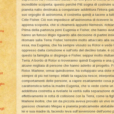
incredibile scoperta: questo perché Pitt sogna di costruire 
pianeta natio destinata a conquistare addirittura l'intera gal
suo orgoglio di astronoma, è costretta quindi a tacere a tut
Crile Fisher. Ciò non impedisce all'astronoma di ricevere la p
appena scoperta, che si chiamerà appunto Nemesis, richiamo
Prima della partenza però Eugenia e Fisher, che hanno av
gna
hanno un furioso litigio riguardo alla decisione di partire in
ritornare sulla Terra: Fisher, terrestre molto attaccato alla sua
to
essa, ma Eugenia, che ha sempre vissuto su Rotor e vede 
oppresso dalla corruzione e sull'orlo del declino totale, è co
questo la famiglia si disgrega e Fisher, seppur molto riluttante
Terra. A bordo di Rotor si troveranno quindi Eugenia e una
alcune migliaia di persone che hanno aderito al progetto. Pa
Rotor, Marlene, ormai quindicenne, ha sviluppato una dote m
ot
sempre di più nel tempo: infatti la ragazza riesce, interpret
comportamenti delle persone, a capire esattamente cosa 
glio
caratteristica turba la madre Eugenia, che si vede come un li
addirittura costretta a rivelarle la verità sulla separazione 
effettivamente in rotta di collisione con la Terra, come la f
Marlene inoltre, che sin da piccola aveva provato un vivo in
gassoso chiamato Megas e pianeta praticamente abitabile,
egli
lei e sua madre là, facendo leva sull'avversione dell'uomo p