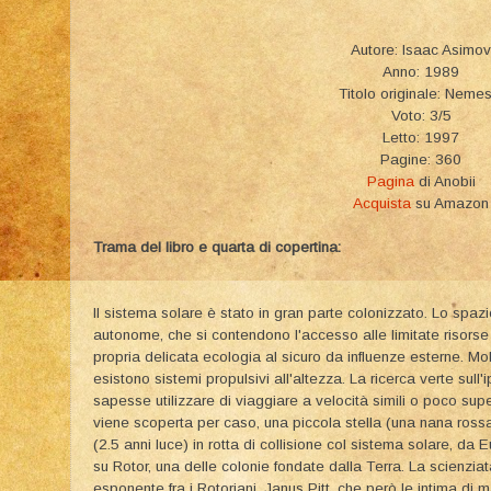
Autore: Isaac Asimov
Anno: 1989
Titolo originale: Nemes
Voto: 3/5
Letto: 1997
Pagine: 360
Pagina
di Anobii
Acquista
su Amazon
Trama del libro e quarta di copertina:
Il sistema solare è stato in gran parte colonizzato. Lo spazi
autonome, che si contendono l'accesso alle limitate risorse
propria delicata ecologia al sicuro da influenze esterne. 
esistono sistemi propulsivi all'altezza. La ricerca verte sul
sapesse utilizzare di viaggiare a velocità simili o poco supe
viene scoperta per caso, una piccola stella (una nana rossa)
(2.5 anni luce) in rotta di collisione col sistema solare, da
su Rotor, una delle colonie fondate dalla Terra. La scienziat
esponente fra i Rotoriani, Janus Pitt, che però le intima di 