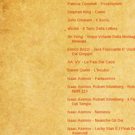
Patricia Cornwell - Postmortem
Stephen King - Carrie
John Grisham - Il Socio
aNobii - Il Tarlo Della Lettura
Jin Yong - Volpe Volante Della Monta
Innevata
Enrico Brizzi - Jack Frusciante E' Usci
Dal Gruppo
AA. VV - Le Fasi Del Caos
Daniel Quinn - L'Incubo
Isaac Asimov - Fantasimov
Isaac Asimov, Robert Silverberg - Rob
NDR-113
Isaac Asimov, Robert Silverberg - Il Fi
Del Tempo
Isaac Asimov - Nemesis
Isaac Asimov - Neanche Gli Dei
Isaac Asimov - Lucky Starr E I Pirati D
Asteroidi