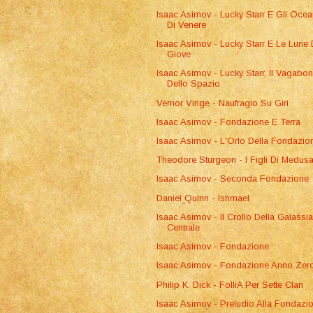
Isaac Asimov - Lucky Starr E Gli Ocea
Di Venere
Isaac Asimov - Lucky Starr E Le Lune 
Giove
Isaac Asimov - Lucky Starr, Il Vagabo
Dello Spazio
Vernor Vinge - Naufragio Su Giri
Isaac Asimov - Fondazione E Terra
Isaac Asimov - L'Orlo Della Fondazio
Theodore Sturgeon - I Figli Di Medus
Isaac Asimov - Seconda Fondazione
Daniel Quinn - Ishmael
Isaac Asimov - Il Crollo Della Galassi
Centrale
Isaac Asimov - Fondazione
Isaac Asimov - Fondazione Anno Zer
Philip K. Dick - FolliA Per Sette Clan
Isaac Asimov - Preludio Alla Fondazi