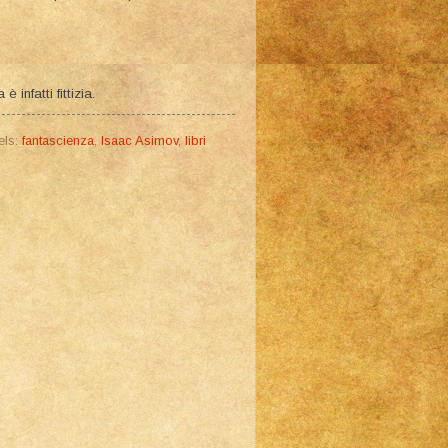
 infatti fittizia.
els:
fantascienza
,
Isaac Asimov
,
libri