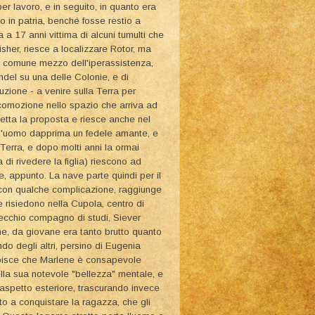
r lavoro, e in seguito, in quanto era
to in patria, benché fosse restio a
a a 17 anni vittima di alcuni tumulti che
isher, riesce a localizzare Rotor, ma
il comune mezzo dell'iperassistenza,
del su una delle Colonie, e di
zione - a venire sulla Terra per
locomozione nello spazio che arriva ad
cetta la proposta e riesce anche nel
nell'uomo dapprima un fedele amante, e
Terra, e dopo molti anni la ormai
i rivedere la figlia) riescono ad
ce, appunto. La nave parte quindi per il
 con qualche complicazione, raggiunge
e risiedono nella Cupola, centro di
vecchio compagno di studi, Siever
ne, da giovane era tanto brutto quanto
do degli altri, persino di Eugenia
 capisce che Marlene è consapevole
lla sua notevole "bellezza" mentale, e
o aspetto esteriore, trascurando invece
to a conquistare la ragazza, che gli