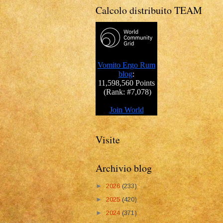
Calcolo distribuito TEAM
Visite
Archivio blog
►
2026
(233)
►
2025
(420)
►
2024
(371)