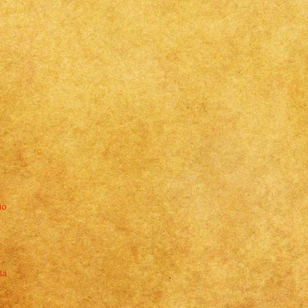
a
io
la