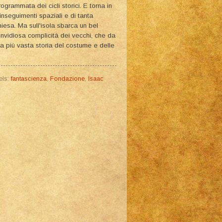
rogrammata dei cicli storici. E torna in
i inseguimenti spaziali e di tanta
hiesa. Ma sull'isola sbarca un bel
invidiosa complicità dei vecchi, che da
a più vasta storia del costume e delle
els:
fantascienza
,
Fondazione
,
Isaac