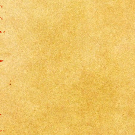
ni
Di
ndo
ne
a
a
o
one