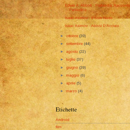
Edwin A. Abbott - Flatlandia. Raccont
Fantastico ...
Isaac Asimov - Il Sole Nudo
Isaac Asimov - Abissi D'Acciaio
►
ottobre
(39)
►
settembre
(44)
►
agosto
(22)
►
luglio
(37)
►
giugno
(39)
►
maggio
(6)
►
aprile
(5)
►
marzo
(4)
Etichette
Android
film