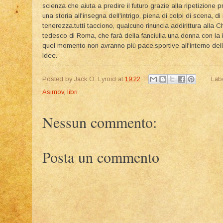
scienza che aiuta a predire il futuro grazie alla ripetizione p
una storia all'insegna dell'intrigo, piena di colpi di scena, d
tenerezza.tutti tacciono, qualcuno rinuncia addirittura alla C
tedesco di Roma, che farà della fanciulla una donna con la 
quel momento non avranno più pace.sportive all'interno dell
idee.
Posted by
Jack O. Lyroid
at
19:22
Lab
Asimov
,
libri
Nessun commento:
Posta un commento