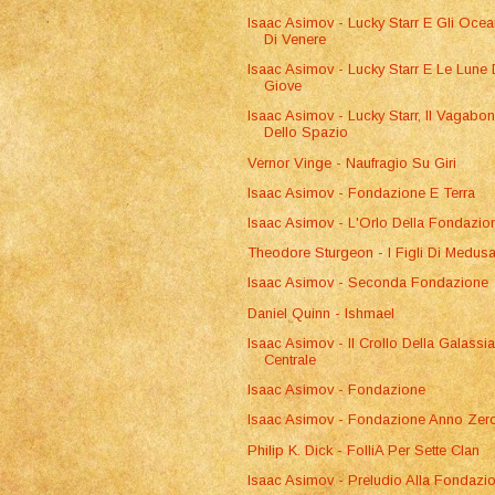
Isaac Asimov - Lucky Starr E Gli Ocea
Di Venere
Isaac Asimov - Lucky Starr E Le Lune 
Giove
Isaac Asimov - Lucky Starr, Il Vagabo
Dello Spazio
Vernor Vinge - Naufragio Su Giri
Isaac Asimov - Fondazione E Terra
Isaac Asimov - L'Orlo Della Fondazio
Theodore Sturgeon - I Figli Di Medus
Isaac Asimov - Seconda Fondazione
Daniel Quinn - Ishmael
Isaac Asimov - Il Crollo Della Galassi
Centrale
Isaac Asimov - Fondazione
Isaac Asimov - Fondazione Anno Zer
Philip K. Dick - FolliA Per Sette Clan
Isaac Asimov - Preludio Alla Fondazi