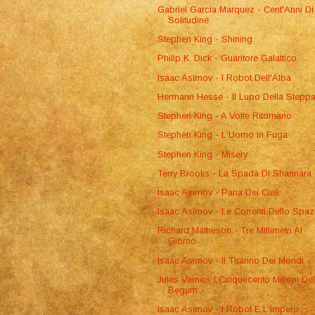
Gabriel Garcia Marquez - Cent'Anni Di
Solitudine
Stephen King - Shining
Philip K. Dick - Guaritore Galattico
Isaac Asimov - I Robot Dell'Alba
Hermann Hesse - Il Lupo Della Stepp
Stephen King - A Volte Ritornano
Stephen King - L'Uomo In Fuga
Stephen King - Misery
Terry Brooks - La Spada Di Shannara
Isaac Asimov - Paria Dei Cieli
Isaac Asimov - Le Correnti Dello Spaz
Richard Matheson - Tre Millimetri Al
Giorno
Isaac Asimov - Il Tiranno Dei Mondi
Jules Verne - I Cinquecento Milioni Del
Begum - ...
Isaac Asimov - I Robot E L'Impero