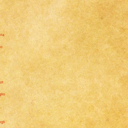
gna
to
ot
glio
egli