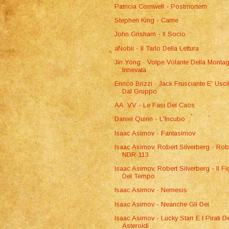
Patricia Cornwell - Postmortem
Stephen King - Carrie
John Grisham - Il Socio
aNobii - Il Tarlo Della Lettura
Jin Yong - Volpe Volante Della Monta
Innevata
Enrico Brizzi - Jack Frusciante E' Usci
Dal Gruppo
AA. VV - Le Fasi Del Caos
Daniel Quinn - L'Incubo
Isaac Asimov - Fantasimov
Isaac Asimov, Robert Silverberg - Rob
NDR-113
Isaac Asimov, Robert Silverberg - Il Fi
Del Tempo
Isaac Asimov - Nemesis
Isaac Asimov - Neanche Gli Dei
Isaac Asimov - Lucky Starr E I Pirati D
Asteroidi