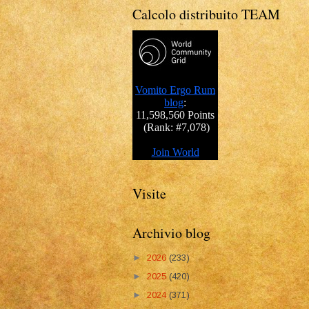
Calcolo distribuito TEAM
Visite
Archivio blog
►
2026
(233)
►
2025
(420)
►
2024
(371)