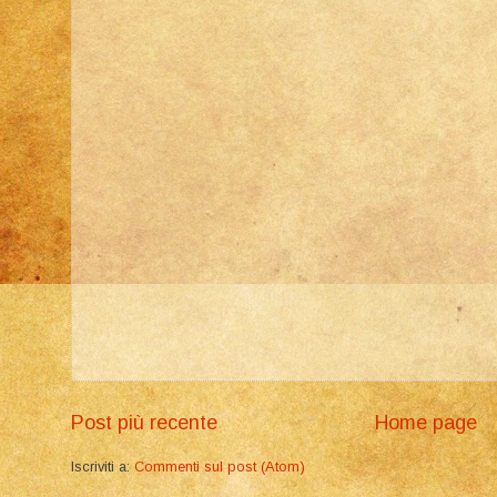
Post più recente
Home page
Iscriviti a:
Commenti sul post (Atom)