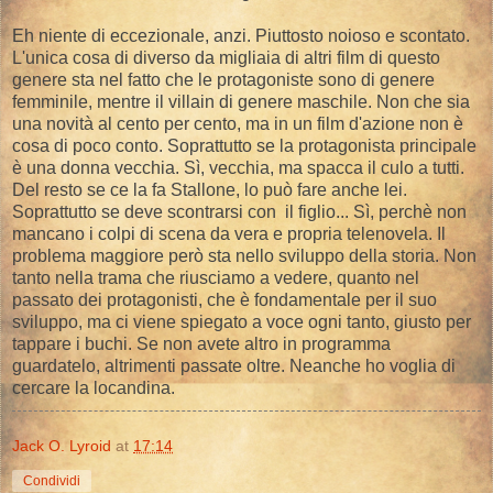
Eh niente di eccezionale, anzi. Piuttosto noioso e scontato.
L'unica cosa di diverso da migliaia di altri film di questo
genere sta nel fatto che le protagoniste sono di genere
femminile, mentre il villain di genere maschile. Non che sia
una novità al cento per cento, ma in un film d'azione non è
cosa di poco conto. Soprattutto se la protagonista principale
è una donna vecchia. Sì, vecchia, ma spacca il culo a tutti.
Del resto se ce la fa Stallone, lo può fare anche lei.
Soprattutto se deve scontrarsi con il figlio... Sì, perchè non
mancano i colpi di scena da vera e propria telenovela. Il
problema maggiore però sta nello sviluppo della storia. Non
tanto nella trama che riusciamo a vedere, quanto nel
passato dei protagonisti, che è fondamentale per il suo
sviluppo, ma ci viene spiegato a voce ogni tanto, giusto per
tappare i buchi. Se non avete altro in programma
guardatelo, altrimenti passate oltre. Neanche ho voglia di
cercare la locandina.
Jack O. Lyroid
at
17:14
Condividi