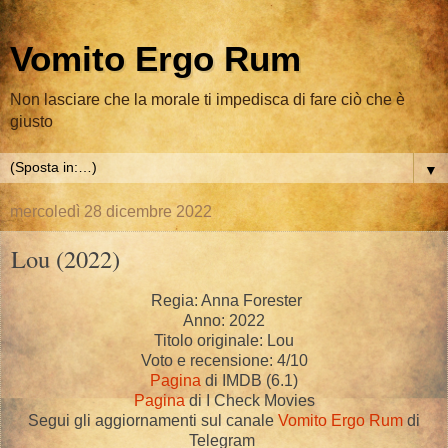
Vomito Ergo Rum
Non lasciare che la morale ti impedisca di fare ciò che è
giusto
▼
mercoledì 28 dicembre 2022
Lou (2022)
Regia: Anna Forester
Anno: 2022
Titolo originale: Lou
Voto e recensione: 4/10
Pagina
di IMDB (6.1)
Pagina
di I Check Movies
Segui gli aggiornamenti sul canale
Vomito Ergo Rum
di
Telegram