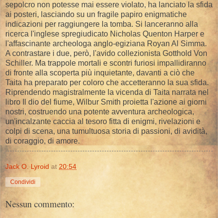
sepolcro non potesse mai essere violato, ha lanciato la sfida
ai posteri, lasciando su un fragile papiro enigmatiche
indicazioni per raggiungere la tomba. Si lanceranno alla
ricerca l'inglese spregiudicato Nicholas Quenton Harper e
l'affascinante archeologa anglo-egiziana Royan Al Simma.
A contrastare i due, però, l'avido collezionista Gotthold Von
Schiller. Ma trappole mortali e scontri furiosi impallidiranno
di fronte alla scoperta più inquietante, davanti a ciò che
Taita ha preparato per coloro che accetteranno la sua sfida.
Riprendendo magistralmente la vicenda di Taita narrata nel
libro Il dio del fiume, Wilbur Smith proietta l'azione ai giorni
nostri, costruendo una potente avventura archeologica,
un'incalzante caccia al tesoro fitta di enigmi, rivelazioni e
colpi di scena, una tumultuosa storia di passioni, di avidità,
di coraggio, di amore.
Jack O. Lyroid
at
20:54
Condividi
Nessun commento: