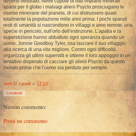
deserto desolato. Nelle cupole di otto impianti minerari
sparsi per il globo i malvagi alieni Psyclo prosciugano le
risorse minerarie del pianeta, di cui distrussero quasi
totalmente la popolazione mille anni prima. I pochi sparuti
resti di umanità si nascondono in villaggi e aree remote, una
specie in pericolo, sull'orlo dell'estinzione. L'apatia e la
superstizione hanno abbattuto ogni speranza quando un
uomo, Jonnie Goodboy Tyler, osa lasciare il suo villaggio
alla ricerca di una vita migliore. Contro ogni difficoltà,
organizza gli ultimi superstiti e ottiene il loro appoggio in un
tentativo disperato di cacciare gli alieni Psyclo da questo
mondo prima che l'uomo sia perduto per sempre.
Jack O. Lyroid
at
17:13
Condividi
Nessun commento:
Posta un commento