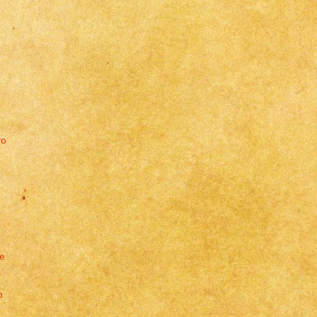
ro
e
o