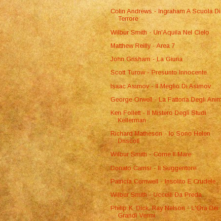
Colin Andrews - Ingraham A Scuola Di
Terrore
Wilbur Smith - Un'Aquila Nel Cielo
Matthew Reilly - Area 7
John Grisham - La Giuria
Scott Turow - Presunto Innocente
Isaac Asimov - Il Meglio Di Asimov
George Orwell - La Fattoria Degli Anim
Ken Follett - Il Mistero Degli Studi
Kellerman
Richard Matheson - Io Sono Helen
Driscoll
Wilbur Smith - Come Il Mare
Donato Carrisi - Il Suggeritore
Patricia Cornwell - Insolito E Crudele
Wilbur Smith - Uccelli Da Preda
Philip K. Dick, Ray Nelson - L'Ora Dei
Grandi Vermi