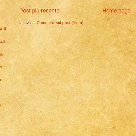
Post più recente
Home page
Iscriviti a:
Commenti sul post (Atom)
. Il
a 2.
a.
mo
a
o