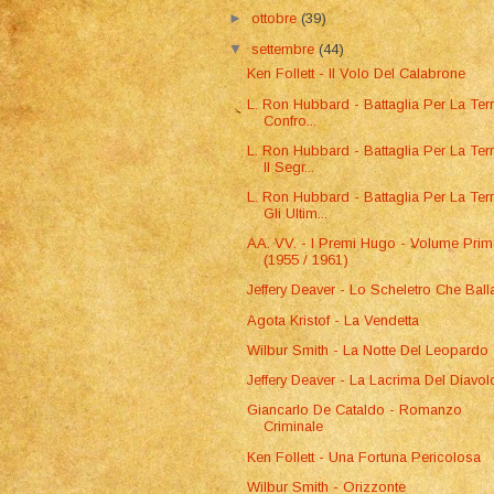
►
ottobre
(39)
▼
settembre
(44)
Ken Follett - Il Volo Del Calabrone
L. Ron Hubbard - Battaglia Per La Terra
Confro...
L. Ron Hubbard - Battaglia Per La Terr
Il Segr...
L. Ron Hubbard - Battaglia Per La Terr
Gli Ultim...
AA. VV. - I Premi Hugo - Volume Pri
(1955 / 1961)
Jeffery Deaver - Lo Scheletro Che Ball
Agota Kristof - La Vendetta
Wilbur Smith - La Notte Del Leopardo
Jeffery Deaver - La Lacrima Del Diavol
Giancarlo De Cataldo - Romanzo
Criminale
Ken Follett - Una Fortuna Pericolosa
Wilbur Smith - Orizzonte