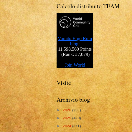
Calcolo distribuito TEAM
Visite
Archivio blog
►
2026
(233)
►
2025
(420)
►
2024
(371)