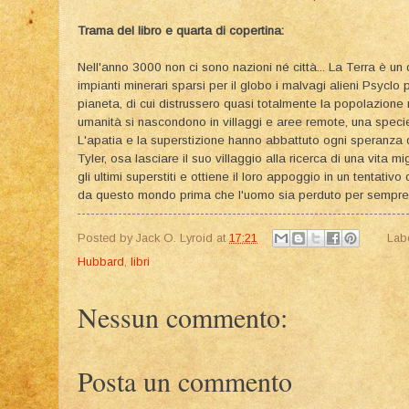
Trama del libro e quarta di copertina:
Nell'anno 3000 non ci sono nazioni né città... La Terra è un
impianti minerari sparsi per il globo i malvagi alieni Psyclo
pianeta, di cui distrussero quasi totalmente la popolazione mi
umanità si nascondono in villaggi e aree remote, una specie i
L'apatia e la superstizione hanno abbattuto ogni speran
Tyler, osa lasciare il suo villaggio alla ricerca di una vita mi
gli ultimi superstiti e ottiene il loro appoggio in un tentativo
da questo mondo prima che l'uomo sia perduto per sempre
Posted by
Jack O. Lyroid
at
17:21
Lab
Hubbard
,
libri
Nessun commento:
Posta un commento