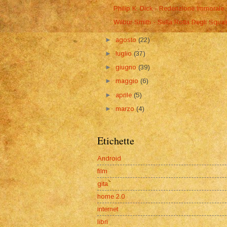
Philip K. Dick - Redenzione Immorale
Wilbur Smith - Sulla Rotta Degli Squal
►
agosto
(22)
►
luglio
(37)
►
giugno
(39)
►
maggio
(6)
►
aprile
(5)
►
marzo
(4)
Etichette
Android
film
gita
home 2.0
internet
libri