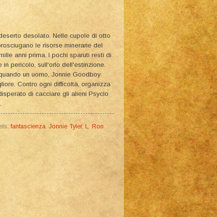
 deserto desolato. Nelle cupole di otto
 prosciugano le risorse minerarie del
lle anni prima. I pochi sparuti resti di
n pericolo, sull'orlo dell'estinzione.
za quando un uomo, Jonnie Goodboy
gliore. Contro ogni difficoltà, organizza
 disperato di cacciare gli alieni Psyclo
.
els:
fantascienza
,
Jonnie Tyler
,
L. Ron