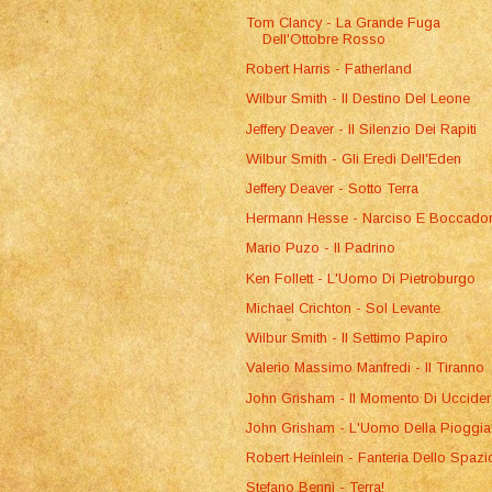
Tom Clancy - La Grande Fuga
Dell'Ottobre Rosso
Robert Harris - Fatherland
Wilbur Smith - Il Destino Del Leone
Jeffery Deaver - Il Silenzio Dei Rapiti
Wilbur Smith - Gli Eredi Dell'Eden
Jeffery Deaver - Sotto Terra
Hermann Hesse - Narciso E Boccado
Mario Puzo - Il Padrino
Ken Follett - L'Uomo Di Pietroburgo
Michael Crichton - Sol Levante
Wilbur Smith - Il Settimo Papiro
Valerio Massimo Manfredi - Il Tiranno
John Grisham - Il Momento Di Uccider
John Grisham - L'Uomo Della Pioggia
Robert Heinlein - Fanteria Dello Spazi
Stefano Benni - Terra!