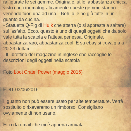
raffigurate le sei gemme. Originale, utile, abbastanza chicca
visto che cinematograficamente queste gemme stanno
venendo fuori una ad una... Beh io le ho già tutte in un
guanto da cucina.
- Statuetta Q-Fig di
Hulk
che atterra (o si appresta a saltare)
sull'asfalto. Ecco, questo è uno di quegli oggetti che da solo
vale tutta la scatola e l'attesa per essa. Originale,
abbastanza raro, abbastanza cool. E su ebay si trova già a
20-23 dollari.
- Il librettino del magazine in inglese che raccoglie le
descrizioni degli oggetti nella scatola
Foto
Loot Crate: Power (maggio 2016)
EDIT 03/06/2016
Il guanto non può essere usato per alte temperature. Verrà
sostituito o rixeveremo un rimborso. Consigliano
ovviamente di non usarlo.
Ecco la email che mi è appena arrivata