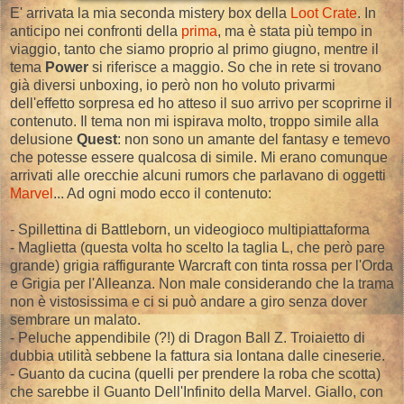
E' arrivata la mia seconda mistery box della
Loot Crate
. In
anticipo nei confronti della
prima
, ma è stata più tempo in
viaggio, tanto che siamo proprio al primo giugno, mentre il
tema
Power
si riferisce a maggio. So che in rete si trovano
già diversi unboxing, io però non ho voluto privarmi
dell'effetto sorpresa ed ho atteso il suo arrivo per scoprirne il
contenuto. Il tema non mi ispirava molto, troppo simile alla
delusione
Quest
: non sono un amante del fantasy e temevo
che potesse essere qualcosa di simile. Mi erano comunque
arrivati alle orecchie alcuni rumors che parlavano di oggetti
Marvel
... Ad ogni modo ecco il contenuto:
- Spillettina di Battleborn, un videogioco multipiattaforma
- Maglietta (questa volta ho scelto la taglia L, che però pare
grande) grigia raffigurante Warcraft con tinta rossa per l'Orda
e Grigia per l'Alleanza. Non male considerando che la trama
non è vistosissima e ci si può andare a giro senza dover
sembrare un malato.
- Peluche appendibile (?!) di Dragon Ball Z. Troiaietto di
dubbia utilità sebbene la fattura sia lontana dalle cineserie.
- Guanto da cucina (quelli per prendere la roba che scotta)
che sarebbe il Guanto Dell'Infinito della Marvel. Giallo, con