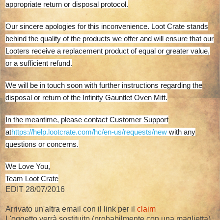
appropriate return or disposal protocol.
Our sincere apologies for this inconvenience. Loot Crate stands
behind the quality of the products we offer and will ensure that our
Looters receive a replacement product of equal or greater value,
or a sufficient refund.
We will be in touch soon with further instructions regarding the
disposal or return of the Infinity Gauntlet Oven Mitt.
In the meantime, please contact Customer Support
at
https://help.lootcrate.com/hc/
en-us/requests/new
with any
questions or concerns.
We Love You,
Team Loot Crate
EDIT 28/07/2016
Arrivato un'altra email con il link per il
claim
L'oggetto verrà sostituito (probabilmente con una maglietta),