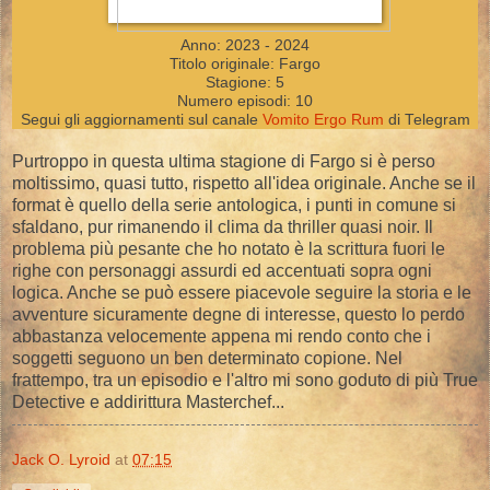
Anno: 2023 - 2024
Titolo originale: Fargo
Stagione: 5
Numero episodi: 10
Segui gli aggiornamenti sul canale
Vomito Ergo Rum
di Telegram
Purtroppo in questa ultima stagione di Fargo si è perso
moltissimo, quasi tutto, rispetto all'idea originale. Anche se il
format è quello della serie antologica, i punti in comune si
sfaldano, pur rimanendo il clima da thriller quasi noir. Il
problema più pesante che ho notato è la scrittura fuori le
righe con personaggi assurdi ed accentuati sopra ogni
logica. Anche se può essere piacevole seguire la storia e le
avventure sicuramente degne di interesse, questo lo perdo
abbastanza velocemente appena mi rendo conto che i
soggetti seguono un ben determinato copione. Nel
frattempo, tra un episodio e l'altro mi sono goduto di più True
Detective e addirittura Masterchef...
Jack O. Lyroid
at
07:15