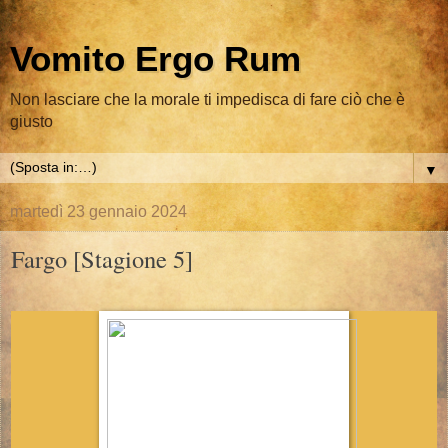
Vomito Ergo Rum
Non lasciare che la morale ti impedisca di fare ciò che è
giusto
▼
martedì 23 gennaio 2024
Fargo [Stagione 5]