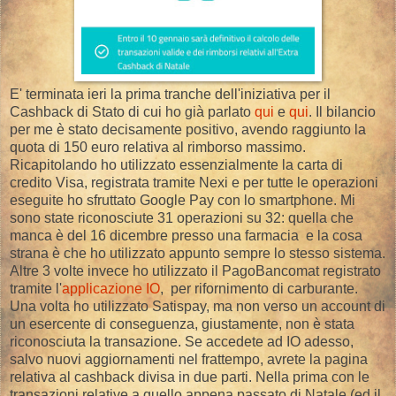
E' terminata ieri la prima tranche dell'iniziativa per il
Cashback di Stato di cui ho già parlato
qui
e
qui
. Il bilancio
per me è stato decisamente positivo, avendo raggiunto la
quota di 150 euro relativa al rimborso massimo.
Ricapitolando ho utilizzato essenzialmente la carta di
credito Visa, registrata tramite Nexi e per tutte le operazioni
eseguite ho sfruttato Google Pay con lo smartphone. Mi
sono state riconosciute 31 operazioni su 32: quella che
manca è del 16 dicembre presso una farmacia e la cosa
strana è che ho utilizzato appunto sempre lo stesso sistema.
Altre 3 volte invece ho utilizzato il PagoBancomat registrato
tramite l'
applicazione IO
, per rifornimento di carburante.
Una volta ho utilizzato Satispay, ma non verso un account di
un esercente di conseguenza, giustamente, non è stata
riconosciuta la transazione. Se accedete ad IO adesso,
salvo nuovi aggiornamenti nel frattempo, avrete la pagina
relativa al cashback divisa in due parti. Nella prima con le
transazioni relative a quello appena passato di Natale (ed il