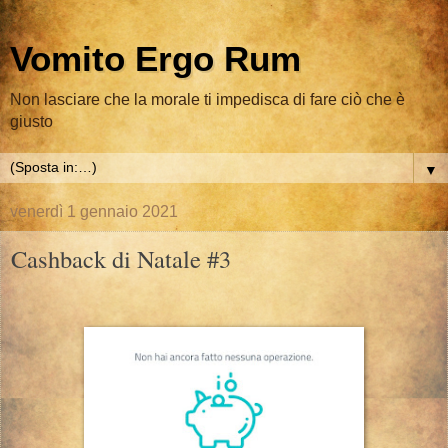
Vomito Ergo Rum
Non lasciare che la morale ti impedisca di fare ciò che è
giusto
▼
venerdì 1 gennaio 2021
Cashback di Natale #3