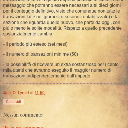
messaggio che potranno essere necessari altri dieci giorni
per il conteggio definitivo, visto che comunque non tutte le
transazioni fatte nei giorni scorsi sono contabilizzate) e la
sezione che riguarda quello nuovo, che parte da oggi, con
più o meno le solite modalità. Rispetto a quello precedente
sostanzialmente cambia:
- il periodo più esteso (sei mesi)
- il numero di transazioni minime (50)
- la possibilità di ricevere un extra sostanzioso per i cento
mila utenti che avranno eseguito il maggior numero di
transazioni indipendentemente dall'importo.
Jack O. Lyroid
at
11:50
Condividi
Nessun commento:
Posta un commento