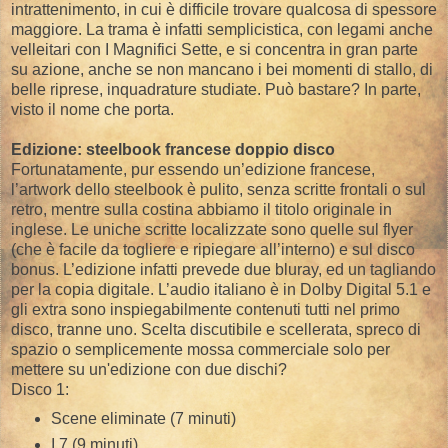
intrattenimento, in cui è difficile trovare qualcosa di spessore
maggiore. La trama è infatti semplicistica, con legami anche
velleitari con I Magnifici Sette, e si concentra in gran parte
su azione, anche se non mancano i bei momenti di stallo, di
belle riprese, inquadrature studiate. Può bastare? In parte,
visto il nome che porta.
Edizione: steelbook francese doppio disco
Fortunatamente, pur essendo un’edizione francese,
l’artwork dello steelbook è pulito, senza scritte frontali o sul
retro, mentre sulla costina abbiamo il titolo originale in
inglese. Le uniche scritte localizzate sono quelle sul flyer
(che è facile da togliere e ripiegare all’interno) e sul disco
bonus. L’edizione infatti prevede due bluray, ed un tagliando
per la copia digitale. L’audio italiano è in Dolby Digital 5.1 e
gli extra sono inspiegabilmente contenuti tutti nel primo
disco, tranne uno. Scelta discutibile e scellerata, spreco di
spazio o semplicemente mossa commerciale solo per
mettere su un'edizione con due dischi?
Disco 1:
Scene eliminate (7 minuti)
I 7 (9 minuti)