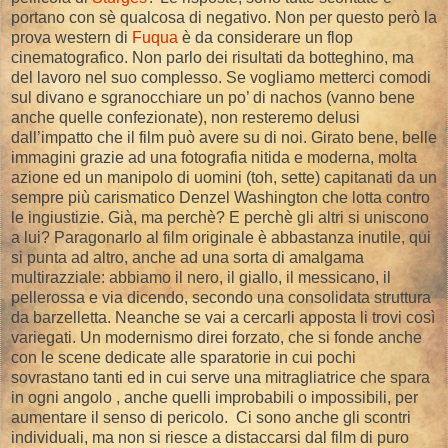
portano con sè qualcosa di negativo. Non per questo però la
prova western di
Fuqua
è da considerare un flop
cinematografico. Non parlo dei risultati da botteghino, ma
del lavoro nel suo complesso. Se vogliamo metterci comodi
sul divano e sgranocchiare un po’ di nachos (vanno bene
anche quelle confezionate), non resteremo delusi
dall’impatto che il film può avere su di noi. Girato bene, belle
immagini grazie ad una fotografia nitida e moderna, molta
azione ed un manipolo di uomini (toh, sette) capitanati da un
sempre più carismatico Denzel Washington che lotta contro
le ingiustizie. Già, ma perchè? E perchè gli altri si uniscono
a lui? Paragonarlo al film originale è abbastanza inutile, qui
si punta ad altro, anche ad una sorta di amalgama
multirazziale: abbiamo il nero, il giallo, il messicano, il
pellerossa e via dicendo, secondo una consolidata struttura
da barzelletta. Neanche se vai a cercarli apposta li trovi così
variegati. Un modernismo direi forzato, che si fonde anche
con le scene dedicate alle sparatorie in cui pochi
sovrastano tanti ed in cui serve una mitragliatrice che spara
in ogni angolo , anche quelli improbabili o impossibili, per
aumentare il senso di pericolo. Ci sono anche gli scontri
individuali, ma non si riesce a distaccarsi dal film di puro