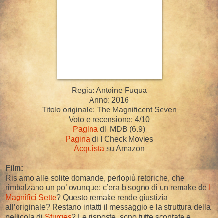
Regia: Antoine Fuqua
Anno: 2016
Titolo originale: The Magnificent Seven
Voto e recensione: 4/10
Pagina
di IMDB (6.9)
Pagina
di I Check Movies
Acquista
su Amazon
Film:
Risiamo alle solite domande, perlopiù retoriche, che
rimbalzano un po’ ovunque: c’era bisogno di un remake de
I
Magnifici Sette
? Questo remake rende giustizia
all’originale? Restano intatti il messaggio e la struttura della
pellicola di
Sturges
? Le risposte, sono tutte scontate e