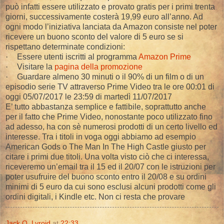
può infatti essere utilizzato e provato gratis per i primi trenta
giorni, successivamente costerà 19,99 euro all’anno. Ad
ogni modo l’iniziativa lanciata da Amazon consiste nel poter
ricevere un buono sconto del valore di 5 euro se si
rispettano determinate condizioni:
·
Essere utenti iscritti al programma
Amazon Prime
·
Visitare la
pagina della promozione
·
Guardare almeno 30 minuti o il 90% di un film o di un
episodio serie TV attraverso Prime Video tra le ore 00:01 di
oggi 05/07/2017 le 23:59 di martedì 11/07/2017
E’ tutto abbastanza semplice e fattibile, soprattutto anche
per il fatto che Prime Video, nonostante poco utilizzato fino
ad adesso, ha con sè numerosi prodotti di un certo livello ed
interesse. Tra i titoli in voga oggi abbiamo ad esempio
American Gods o The Man In The High Castle giusto per
citare i primi due titoli. Una volta visto ciò che ci interessa,
riceveremo un’email tra il 15 ed il 20/07 con le istruzioni per
poter usufruire del buono sconto entro il 20/08 e su ordini
minimi di 5 euro da cui sono esclusi alcuni prodotti come gli
ordini digitali, i Kindle etc. Non ci resta che provare
Jack O. Lyroid
at
22:33