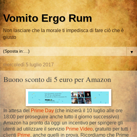
Vomito Ergo Rum
Non lasciare che la morale ti impedisca di fare ciò che è
giusto
▼
mercoledì 5 luglio 2017
Buono sconto di 5 euro per Amazon
In attesa del
Prime Day
(che inizierà il 10 luglio alle ore
18:00 per proseguire anche tutto il giorno successivo)
Amazon ha pronto da oggi un incentivo per spingere gli
utenti ad utilizzare il servizio
Prime Video
, gratuito per tutti i
clienti
Prime
, anche quelli in prova. Ricordiamo che Prime